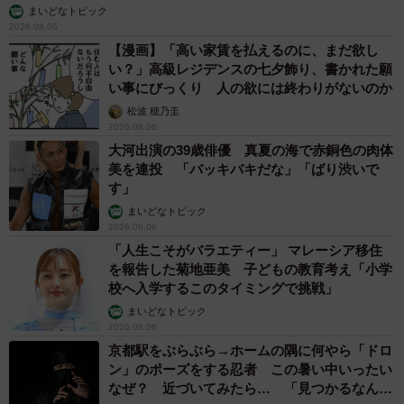
「誰かみたいにならなきゃ」 他人を正解にし
て生きてきた母親 自己主張が苦手な娘に教わ
った大切なこと【漫画】
海川 まこと
2026.08.06
「かわいいストーカーに追われています」甘えん坊な元保護
猫 最後は飼い主にダイブする姿に「間違いなく犬」「完全に
親子」と反響
梨木 香奈
2026.08.06