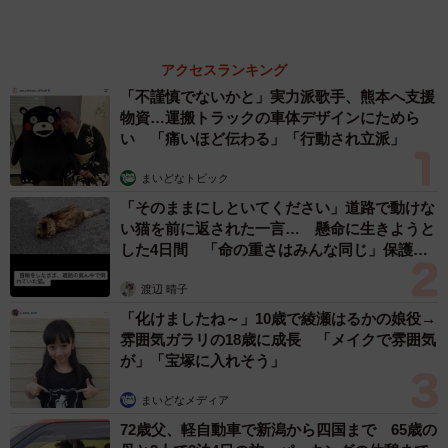
（新着記事順）
森岡 浩
ハイヒール・リンゴ
大江 篤
姓氏研究家
漫才師
園田学園女子大学学長
もっと見る
「国産マッチでもバズりたい」願いかなった！
老舗メーカーの投稿が4100万再生 他業種も
続々相乗りでミーム化へ発展
まいどなニュース調査部
2026.08.07
「本は買うだけでいい」京極夏彦さんの言葉に
共感した女性→リビングの本棚に140冊を積
読 「家に自分だけの本屋さん」
山岡 もと子
2026.08.07
友人のマンション敷地内に度々車を停めていた