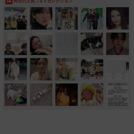
グルメ
サブカル
街ネタ
「即座に案内することが不可能です」レストラ
ンの入り口に大きな注意書き オートリザーブ
からの予約を拒否するお断りに賛同者続々
中将 タカノリ
2026.08.07
「ふざけてません…真剣です」京都の老舗和菓