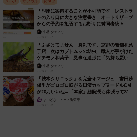
アクセスランキング
「不謹慎でないかと」実力派歌手、熊本へ支援
物資…運搬トラックの車体デザインにためら
い 「痛いほど伝わる」「行動され立派」
まいどなトピック
「そのままにしといてください」道路で動けな
い猫を前に返された一言… 懸命に生きようと
した4日間 「命の重さはみんな同じ」保護団
体代表の訴え
渡辺 晴子
「化けましたね～」10歳で綾瀬はるかの娘役→
雰囲気ガラリの18歳に成長 「メイクで雰囲気
が」「宝塚に入れそう」
まいどなメディア
72歳父、軽自動車で新潟から四国まで 65歳の
母と2人で3泊4日の旅 パーキングの休憩まで
分刻み… 「大学生でも組まねえよ！」