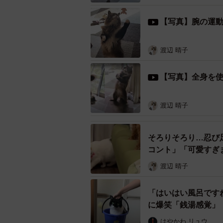
二足歩行のモフモフ猫･･･実
【写真】腕の運
――猫背を忘れてしまうほど背筋ピ
えました！ ロッケくんはいったい何
渡辺 晴子
「猫じゃらしで遊んでいるところで
【写真】全身を
渡辺 晴子
そろりそろり…忍び
コント」「可愛すぎ
渡辺 晴子
「はいはい風呂です
に爆笑「銭湯感覚」
はやかわ リュウ