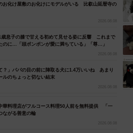
のお化け屋敷のお化けにモデルがいる 比叡山延暦寺の
でも大好きなんです！ 特に猫じゃらしを見ると、うれし
2026.08.08
 1歳息子の膝で甘える初めて見せる姿に反響 これまで
たのに…「頭ポンポンが愛に満ちている」「尊…」
2026.08.08
て？」パパの目の前に陣取る犬に1.4万いいね あまり
ールのちょっと切ない結末
2026.08.08
中華料理店がフルコース料理50人前を無料提供 「一
つながる善意の輪
2026.08.08