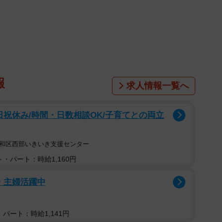
なwww」
ちゃんは、ロッケくんといいます。5歳の男の子です。
ときどき猫背を忘れる」とのこと。どういうときに、写
報
求人情報一覧へ
？ 投稿した飼い主さんにお話を伺いました。
日祝休み/時間・日数相談OK/子育てとの両立
昭和区西部いきいき支援センター
・パート：時給1,160円
・主婦活躍中
パート：時給1,141円