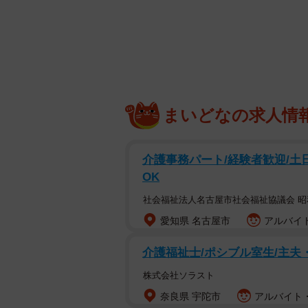
「ヒト入ってる」
「ジョジョ立ちならぬニャニャ立ちや
「ネコであることは、覚えてる？」
多くの人たちを驚かせたモフモフ猫
飼い主さんいわく、ロッケくんは「
まいどなの求人情
真のような立ち姿になるのでしょう
介護事務パート/経験者歓迎/土
OK
社会福祉法人名古屋市社会福祉協議会 
愛知県 名古屋市
アルバイト
介護福祉士/ポシブル室生/主夫
株式会社ソラスト
奈良県 宇陀市
アルバイト・