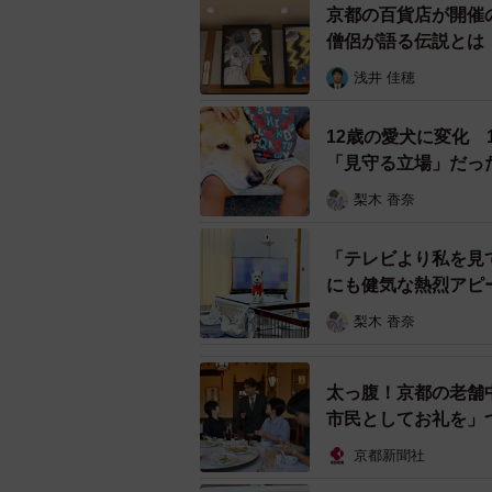
な･･･。
京都の百貨店が開催
僧侶が語る伝説とは
「ロッケは、基本的にどのおもちゃ
浅井 佳穂
くて飛びはねます」
12歳の愛犬に変化
「見守る立場」だっ
梨木 香奈
「テレビより私を見
にも健気な熱烈アピ
梨木 香奈
太っ腹！京都の老舗
市民としてお礼を」
京都新聞社