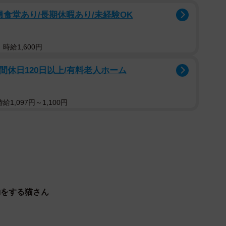
員食堂あり/長期休暇あり/未経験OK
時給1,600円
間休日120日以上/有料老人ホーム
1,097円～1,100円
1/6
動をする猫さん
モフ猫がTwitter上で話題を集めた（中川さん提供）