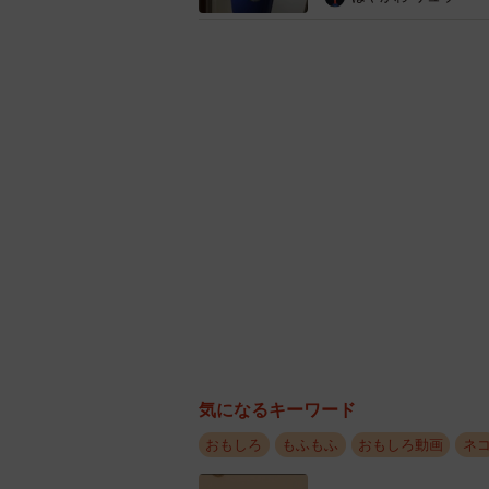
気になるキーワード
腕の運動（中川さ
おもしろ
もふもふ
おもしろ動画
ネ
――えっ、猫じゃらしで遊んでいた