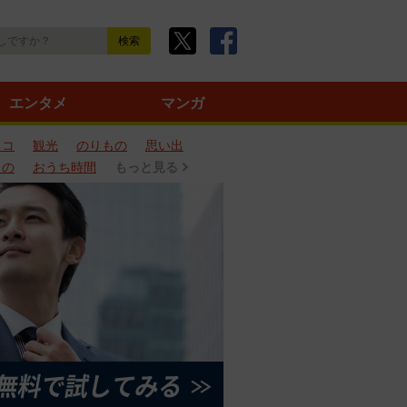
エンタメ
マンガ
ネコ
観光
のりもの
思い出
もの
おうち時間
もっと見る