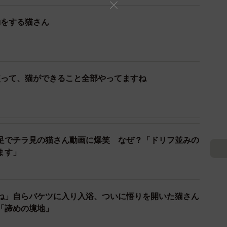
は、猫じゃらしで遊んでいた？
動をする猫さん
ーンのロッケくん。お写真は二足歩行しているように見
をしていたのでしょうか？
す」
使って、猫ができること全部やってますね
足でチラ見の猫さん動画に爆笑 なぜ？「ドリフ並みの
ます」
ね」自らバケツに入り入浴、ついに悟りを開いた猫さん
「諦めの境地」