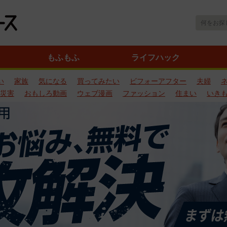
もふもふ
ライフハック
い
家族
気になる
買ってみたい
ビフォーアフター
夫婦
災害
おもしろ動画
ウェブ漫画
ファッション
住まい
いき