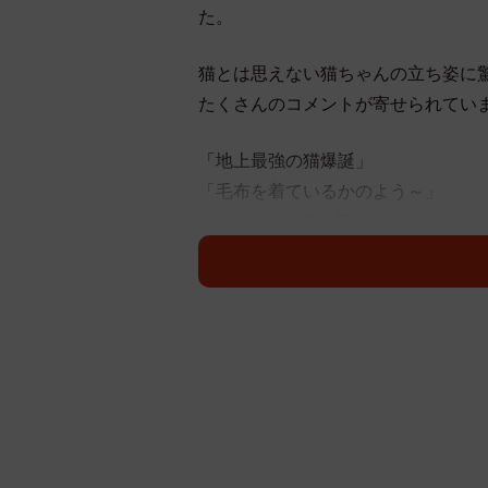
た。
猫とは思えない猫ちゃんの立ち姿に
たくさんのコメントが寄せられてい
「地上最強の猫爆誕」
「毛布を着ているかのよう～」
「ガォーって声が聞こえてきそう」
「もしかして、クマ？」
「タヌキの着ぐるみを着た猫のロッ
「うわぁ～そのまま抱っこしてあげ
「凄い！シャキッとしてますねー」
「イェーツ！！抱きしめたげる」
「ラジオ体操ね」
「威厳が満ちております！！」
「我は、魔王である～」