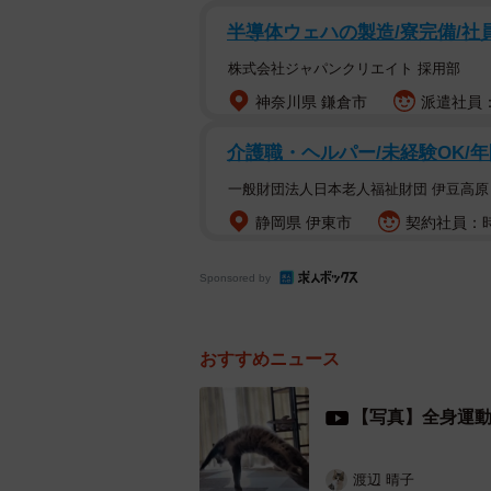
半導体ウェハの製造/寮完備/社
株式会社ジャパンクリエイト 採用部
神奈川県 鎌倉市
派遣社員：
介護職・ヘルパー/未経験OK/年
一般財団法人日本老人福祉財団 伊豆高原
静岡県 伊東市
契約社員：時給
Sponsored by
おすすめニュース
【写真】全身運
背筋ピーンと二足歩行をするモフ
渡辺 晴子