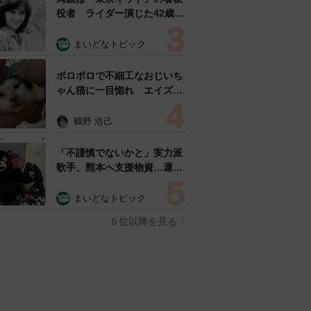
役者 ライダー演じた42歳元
俳優が再婚妻との「ウエディ
ングフォト」計画を明言
まいどなトピック
「センスあるカメラマン求
む」
ボロボロで不細工なおじいち
ゃん猫に一目惚れ エイズだ
し手がかかるけど…おうちで
暮らすと「おじ猫」だって可
鶴野 浩己
愛くなったよ！
「不謹慎でないかと」実力派
歌手、熊本へ支援物資…運搬
トラックの車体デザインにた
めらい 「痛いほど伝わる」
まいどなトピック
「行動され立派」
６位以降を見る