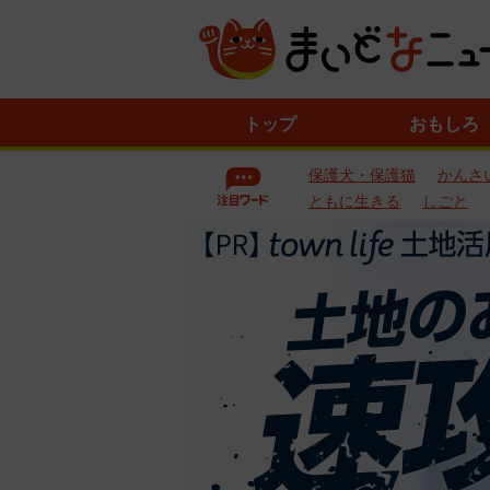
ニ
トップ
おもしろ
ュ
ー
保護犬・保護猫
かんさ
ス
一
ともに生きる
しごと
覧