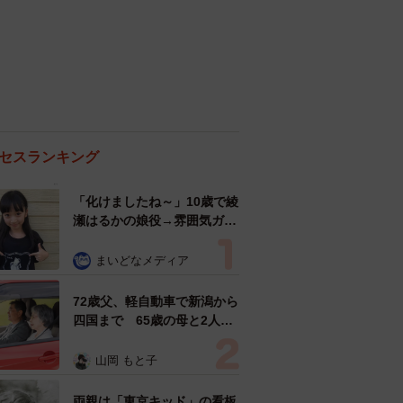
セスランキング
「化けましたね～」10歳で綾
瀬はるかの娘役→雰囲気ガラ
リの18歳に成長 「メイクで
雰囲気が」「宝塚に入れそ
まいどなメディア
う」
72歳父、軽自動車で新潟から
四国まで 65歳の母と2人で
3泊4日の旅 パーキングの休
憩まで分刻み… 「大学生で
山岡 もと子
も組まねえよ！」
両親は「東京キッド」の看板