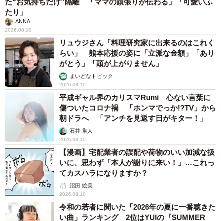
た“お気持ちだけ”隔離 「ママの頑張りが伝わる」「可愛いふ
たり」
ANNA
2026.08.10
リュウジさん「料理研究家に出来るのはこれく
らい」 熊本応援の姿に「立派な金額」「あり
がとう」「頭が上がりません」
まいどなトピック
2026.08.10
平成ギャル界のカリスマRumi 心ない言葉に
傷ついたコロナ禍 「ホンマでっか!?TV」から
朝ドラへ 「アンチを見返す日がキター！」
石井 隼人
2026.08.10
【漫画】宅配業者の誤配や荷物のいい加減な扱
いに、思わず「本人が謝りに来い！」…これっ
てカスハラになりますか？
沼田 絵美
2026.08.10
令和の若者に聞いた「2026年の夏に一番聴きた
い曲」ランキング 2位はYUIの『SUMMER