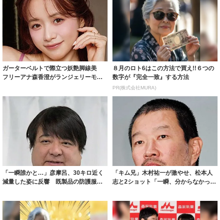
ガーターベルトで際立つ妖艶脚線美
８月のロト6はこの方法で買え!!６つの
フリーアナ森香澄がランジェリーモデ
数字が『完全一致』する方法
ルに ｢PE...
PR(株式会社MURA)
「一瞬誰かと…」彦摩呂、30キロ近く
「キム兄」木村祐一が激やせ、松本人
減量した姿に反響 既製品の防護服が
志と2ショット「一瞬、分からなかった
着られると...
わ」「テキ...