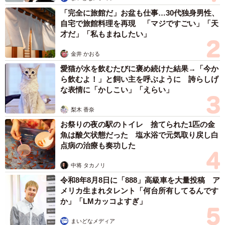
「完全に旅館だ」お盆も仕事…30代独身男性、
自宅で旅館料理を再現 「マジですごい」「天
才だ」「私もまねしたい」
金井 かおる
愛猫が水を飲むたびに褒め続けた結果→「今か
ら飲むよ！」と飼い主を呼ぶように 誇らしげ
な表情に「かしこい」「えらい」
梨木 香奈
お祭りの夜の駅のトイレ 捨てられた1匹の金
魚は酸欠状態だった 塩水浴で元気取り戻し白
点病の治療も奏功した
中将 タカノリ
令和8年8月8日に「888」高級車を大量投稿 ア
メリカ生まれタレント「何台所有してるんです
か」「LMカッコよすぎ」
まいどなメディア