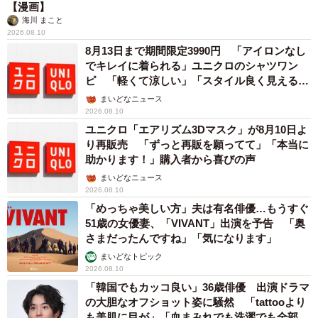
【漫画】
海川 まこと
2026.08.10
8月13日まで期間限定3990円 「アイロンなし
でキレイに着られる」ユニクロのシャツワン
ピ 「軽くて涼しい」「スタイル良く見える」
の声
まいどなニュース
2026.08.10
ユニクロ「エアリズム3Dマスク」が8月10日よ
り再販売 「ずっと再販を願ってて」「本当に
助かります！」購入者から喜びの声
まいどなニュース
2026.08.10
「めっちゃ美しい方」夫は有名俳優…もうすぐ
51歳の女優妻、「VIVANT」出演を予告 「奥
さまだったんですね」「気になります」
まいどなトピック
2026.08.10
「韓国でもカッコ良い」36歳俳優 出演ドラマ
の大胆なオフショット姿に騒然 「tattooより
も美肌に目が」「血まみれでも洗濯でも全部か