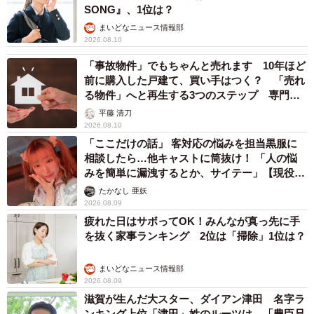
SONG』、1位は？
まいどなニュース情報部
2026.08.10
「事故物件」でもちゃんと売れます 10年ほど
前に購入した戸建て、買い手はつく？ 「売れ
る物件」へと再生する3つのステップ 専門家
が解説
平藤 清刀
2026.08.10
「ここだけの話」 客対応の悩みを担当黒服に
相談したら…他キャストに筒抜け！ 「人の悩
みを簡単に漏洩するとか、サイテー」【現役キ
ャストに取材】
たかなし 亜妖
2026.08.09
疲れた日はサボってOK！みんなが真っ先に手
を抜く家事ランキング 2位は「掃除」1位は？
まいどなニュース情報部
2026.08.09
滋賀が生んだ大スター、ダイアン津田 名字ラ
ンキング上位「津田」姓のルーツは 「豊臣兄