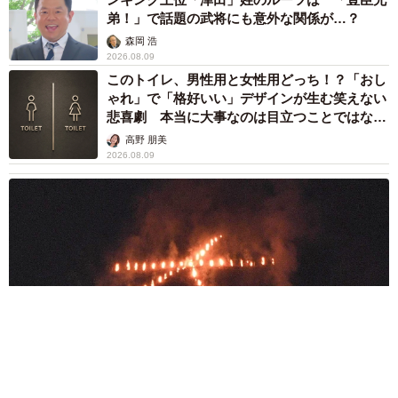
弟！」で話題の武将にも意外な関係が…？
森岡 浩
2026.08.09
このトイレ、男性用と女性用どっち！？「おし
ゃれ」で「格好いい」デザインが生む笑えない
悲喜劇 本当に大事なのは目立つことではな
く…
高野 朋美
2026.08.09
京都五山送り火ピンチ 気候変動や獣害に施設老朽化「もう限