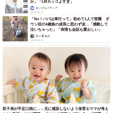
か」「LMカッコよすぎ」
まいどなメディア
2026.08.10
「No！パパは車行って」初めて1人で登園 ダ
ウン症の4歳娘の成長に思わず涙…「感動して
泣いちゃった」「表情も会話も愛おしい」
五ヶ瀬 あお
2026.08.10
双子弟が手足口病に…→兄に感染しないよう保育士ママが考え