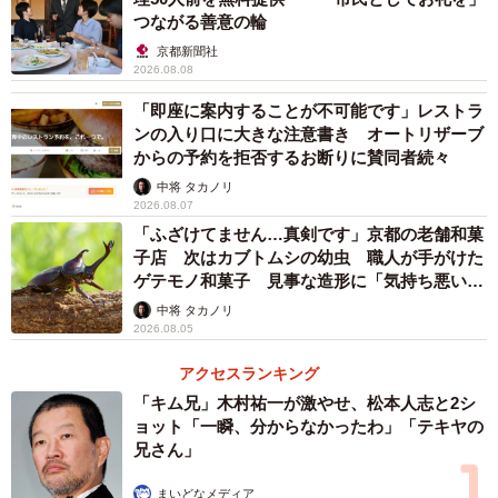
つながる善意の輪
京都新聞社
2026.08.08
「即座に案内することが不可能です」レストラ
ンの入り口に大きな注意書き オートリザーブ
からの予約を拒否するお断りに賛同者続々
中将 タカノリ
2026.08.07
「ふざけてません…真剣です」京都の老舗和菓
子店 次はカブトムシの幼虫 職人が手がけた
ゲテモノ和菓子 見事な造形に「気持ち悪いく
らいリアル」
中将 タカノリ
2026.08.05
アクセスランキング
「キム兄」木村祐一が激やせ、松本人志と2シ
ョット「一瞬、分からなかったわ」「テキヤの
兄さん」
まいどなメディア