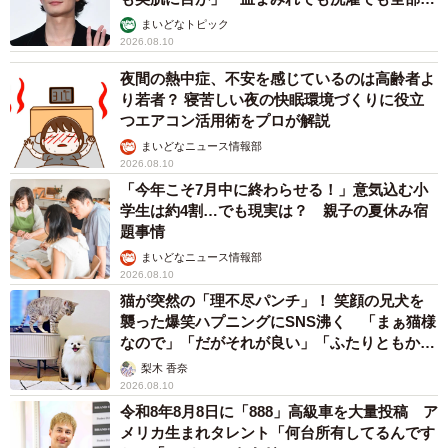
っこいい」
まいどなトピック
2026.08.10
夜間の熱中症、不安を感じているのは高齢者よ
り若者？ 寝苦しい夜の快眠環境づくりに役立
つエアコン活用術をプロが解説
まいどなニュース情報部
2026.08.10
「今年こそ7月中に終わらせる！」意気込む小
学生は約4割…でも現実は？ 親子の夏休み宿
題事情
まいどなニュース情報部
2026.08.10
猫が突然の「理不尽パンチ」！ 笑顔の兄犬を
襲った爆笑ハプニングにSNS沸く 「まぁ猫様
なので」「だがそれが良い」「ふたりともかわ
いいね」
梨木 香奈
2026.08.10
令和8年8月8日に「888」高級車を大量投稿 ア
メリカ生まれタレント「何台所有してるんです