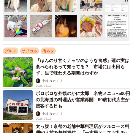
グルメ
サブカル
街ネタ
「ほんのり甘くナッツのような食感」蓮の実は
食べられるって知ってる？ 市場には出回ら
ず、生で味わえる期間はわずか
中将 タカノリ
2026.08.10
ボロボロな外観のかに太郎 名物メニュ−500円
の北海道の料理店が営業再開 90歳初代店主が
接客する日も
中将 タカノリ
2026.08.10
太っ腹！京都の老舗中華料理店がフルコース料
理50人前を無料提供 「一市民としてお礼を」