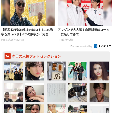
【昭和43年以前生まれはロト６この数
アマゾンで大人気！血圧対策はコーヒ
字を買うべき】6つの数字が「完全一
ーに足してみて
致」する方...
PR(株式会社MURA)
PR(森永乳業)
Recommended by
昨日の人気フォトセレクション