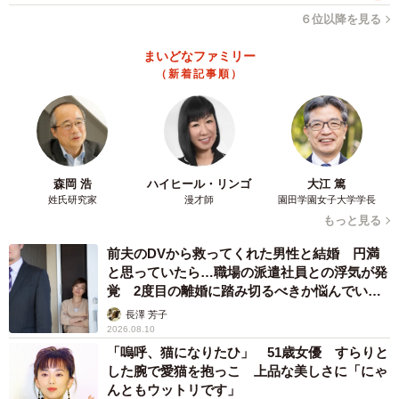
６位以降を見る
まいどなファミリー
（新着記事順）
森岡 浩
ハイヒール・リンゴ
大江 篤
姓氏研究家
漫才師
園田学園女子大学学長
もっと見る
前夫のDVから救ってくれた男性と結婚 円満
と思っていたら…職場の派遣社員との浮気が発
覚 2度目の離婚に踏み切るべきか悩んでいま
す【夫婦関係修復カウンセラーが解説】
長澤 芳子
2026.08.10
「嗚呼、猫になりたひ」 51歳女優 すらりと
した腕で愛猫を抱っこ 上品な美しさに「にゃ
んともウットリです」