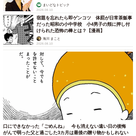
まいどなトピック
2026.08.10
宿題を忘れたら即ゲンコツ 体罰が日常茶飯事
だった昭和の小中学校 小4男子の頬に押し付
けられた恐怖の棒とは？【漫画】
海川 まこと
2026.08.10
口にできなかった「ごめんね」 今も消えない遠い日の後悔
がんで弱った父と過ごした3カ月は最後の贈り物かもしれない