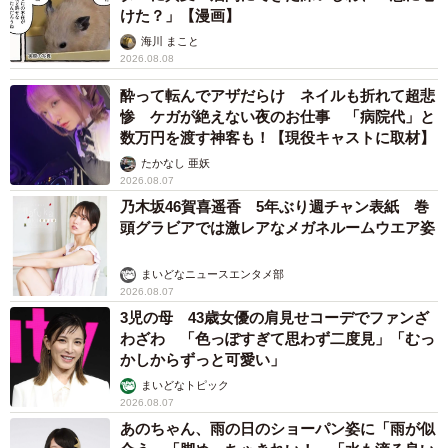
けた？」【漫画】
海川 まこと
2026.08.08
酔って転んでアザだらけ ネイルも折れて超悲
惨 ケガが絶えない夜のお仕事 「病院代」と
数万円を渡す神客も！【現役キャストに取材】
たかなし 亜妖
2026.08.07
乃木坂46賀喜遥香 5年ぶり週チャン表紙 巻
頭グラビアでは激レアなメガネルームウエア姿
まいどなニュースエンタメ部
2026.08.07
3児の母 43歳女優の肩見せコーデでファンざ
わざわ 「色っぽすぎて思わず二度見」「むっ
かしからずっと可愛い」
まいどなトピック
2026.08.07
あのちゃん、雨の日のショーパン姿に「雨が似