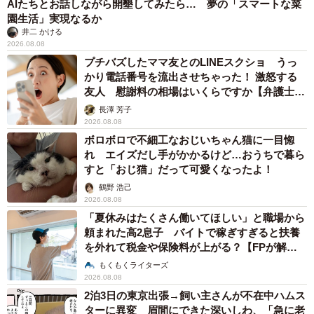
AIたちとお話しながら開墾してみたら… 夢の「スマートな菜
園生活」実現なるか
井二 かける
2026.08.08
プチバズしたママ友とのLINEスクショ うっ
かり電話番号を流出させちゃった！ 激怒する
友人 慰謝料の相場はいくらですか【弁護士が
解説】
長澤 芳子
2026.08.08
ボロボロで不細工なおじいちゃん猫に一目惚
れ エイズだし手がかかるけど…おうちで暮ら
すと「おじ猫」だって可愛くなったよ！
鶴野 浩己
2026.08.08
「夏休みはたくさん働いてほしい」と職場から
頼まれた高2息子 バイトで稼ぎすぎると扶養
を外れて税金や保険料が上がる？【FPが解
説】
もくもくライターズ
2026.08.08
2泊3日の東京出張→飼い主さんが不在中ハムス
ターに異変 眉間にできた深いしわ、「急に老