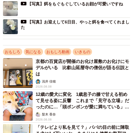
【写真】餌をもぐもぐしているお顔が可愛いですね
【写真】お迎えして6日目、やっと餌を食べてくれまし
た
おもしろ
気になる
おもしろ動画
いきもの
京都の百貨店が開催のお化け屋敷のお化けにモ
デルがいる 比叡山延暦寺の僧侶が語る伝説と
は
浅井 佳穂
2026.08.08
12歳の愛犬に変化 1歳息子の膝で甘える初め
て見せる姿に反響 これまで「見守る立場」だ
ったのに…「頭ポンポンが愛に満ちている」
「尊…」
梨木 香奈
2026.08.08
「テレビより私を見て？」パパの目の前に陣取