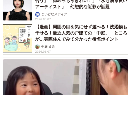
合う」「脚めっちゃきれい！」「水も滴る良い
アーティスト」 幻想的な近影が話題
まいどなメディア
2026.08.07
【漫画】周囲の目を気にせず遊べる！洗濯物も
干せる！最近人気の戸建ての「中庭」 ところ
が…実際住んでみて分かった後悔ポイント
中瀬 えみ
2026.08.07
難聴のお姉ちゃんに5歳の妹が手話通訳 互いに支え合う家族の