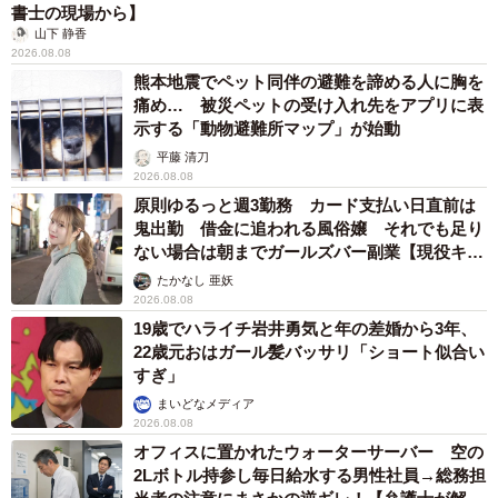
書士の現場から】
山下 静香
2026.08.08
熊本地震でペット同伴の避難を諦める人に胸を
痛め… 被災ペットの受け入れ先をアプリに表
示する「動物避難所マップ」が始動
平藤 清刀
2026.08.08
原則ゆるっと週3勤務 カード支払い日直前は
鬼出勤 借金に追われる風俗嬢 それでも足り
ない場合は朝までガールズバー副業【現役キャ
ストに取材】
たかなし 亜妖
2026.08.08
19歳でハライチ岩井勇気と年の差婚から3年、
22歳元おはガール髪バッサリ「ショート似合い
すぎ」
まいどなメディア
2026.08.08
オフィスに置かれたウォーターサーバー 空の
2Lボトル持参し毎日給水する男性社員→総務担