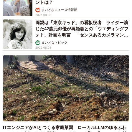
ントは？
まいどなニュース情報部
2026.08.08
両親は「東京キッド」の看板役者 ライダー演
じた42歳元俳優が再婚妻との「ウエディングフ
ォト」計画を明言 「センスあるカメラマン求
む」
まいどなトピック
2026.08.08
ITエンジニアがAIとつくる家庭菜園 ローカルLLMのゆるふわ