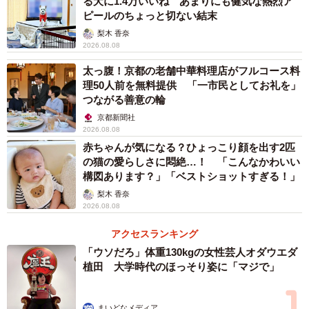
る犬に1.4万いいね あまりにも健気な熱烈ア
ピールのちょっと切ない結末
梨木 香奈
2026.08.08
太っ腹！京都の老舗中華料理店がフルコース料
理50人前を無料提供 「一市民としてお礼を」
つながる善意の輪
京都新聞社
2026.08.08
赤ちゃんが気になる？ひょっこり顔を出す2匹
の猫の愛らしさに悶絶…！ 「こんなかわいい
構図あります？」「ベストショットすぎる！」
梨木 香奈
2026.08.08
アクセスランキング
「ウソだろ」体重130kgの女性芸人オダウエダ
植田 大学時代のほっそり姿に「マジで」
まいどなメディア