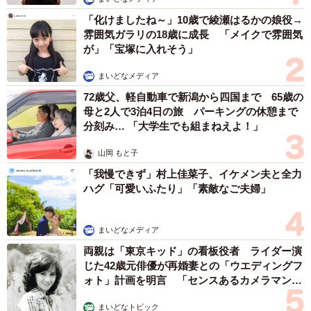
「化けましたね～」10歳で綾瀬はるかの娘役→
雰囲気ガラリの18歳に成長 「メイクで雰囲気
が」「宝塚に入れそう」
まいどなメディア
72歳父、軽自動車で新潟から四国まで 65歳の
母と2人で3泊4日の旅 パーキングの休憩まで
分刻み… 「大学生でも組まねえよ！」
山岡 もと子
「我慢できず」村上佳菜子、イケメン夫と全力
ハグ「可愛いふたり」「素敵なご夫婦」
まいどなメディア
両親は「東京キッド」の看板役者 ライダー演
じた42歳元俳優が再婚妻との「ウエディングフ
ォト」計画を明言 「センスあるカメラマン求
む」
まいどなトピック