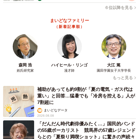
６位以降を見る
まいどなファミリー
（新着記事順）
森岡 浩
ハイヒール・リンゴ
大江 篤
姓氏研究家
漫才師
園田学園女子大学学長
もっと見る
補助があっても約9割が「夏の電気・ガス代は
重い」と回答…猛暑でも「冷房を控える」人が
7割超に
まいどなデータ
2026.08.08
「だんだん時代劇俳優みたく…」国民的バンド
の55歳ボーカリスト 競馬界の57歳レジェンド
らとの「夏祭り満喫ショット」に驚きの声続々