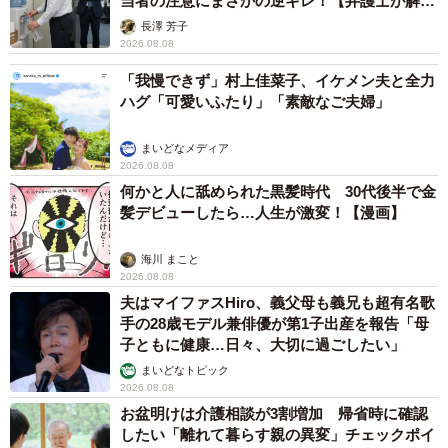
当者の注意にまさかの逆ギレ！【弁護士が解
説】
長澤 芳子
2026.08.08
「我慢できず」村上佳菜子、イケメン夫と全力
ハグ「可愛いふたり」「素敵なご夫婦」
まいどなメディア
2026.08.08
何かと人に舐められた黒髪時代 30代後半で金
髪デビューしたら…人生が激変！【漫画】
海川 まこと
2026.08.08
夫はマイファスHiro、義父母も義兄も超有名歌
手の28歳モデル兼俳優が第1子出産を報告「母
子ともに健康…日々、大切に過ごしたい」
まいどなトピック
2026.08.08
お盆明けは介護相談が3割増加 帰省時に確認
したい「離れて暮らす親の異変」チェックポイ