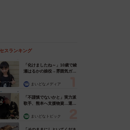
セスランキング
「化けましたね～」10歳で綾
瀬はるかの娘役→雰囲気ガラ
リの18歳に成長 「メイクで
雰囲気が」「宝塚に入れそ
まいどなメディア
う」
「不謹慎でないかと」実力派
歌手、熊本へ支援物資…運搬
トラックの車体デザインにた
めらい 「痛いほど伝わる」
まいどなトピック
「行動され立派」
「そのままにしといてくださ