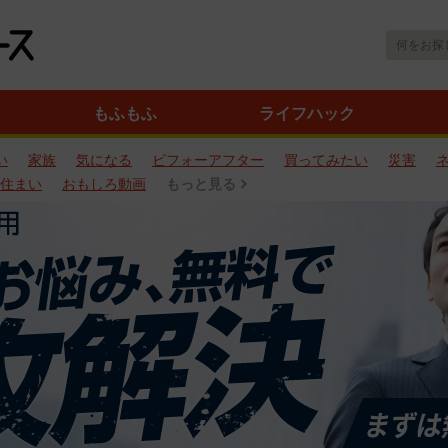
もふもふ
ライフハック
い
家族
気になる
ビフォーアフター
買ってみたい
災害
住まい
おもしろ動画
もっと見る