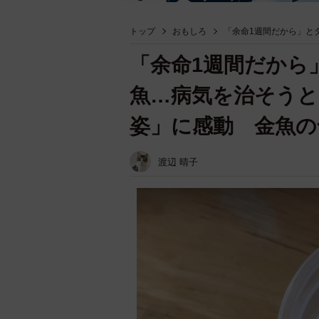
トップ
おもしろ
「余命1週間だから」と
「余命1週間だから
魚…病気を治そうと
姿」に感動 金魚の
渡辺 晴子