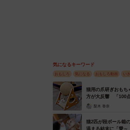
気になるキーワード
おもしろ
気になる
おもしろ動画
い
猫用の爪研ぎおもち
方が大反響 「10
梨木 香奈
猫2匹が段ボール箱
温まる結末に「愛～