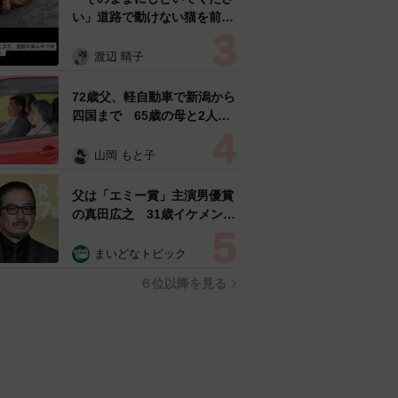
い」道路で動けない猫を前に
返された一言… 懸命に生き
ようとした4日間 「命の重
渡辺 晴子
さはみんな同じ」保護団体代
表の訴え
72歳父、軽自動車で新潟から
四国まで 65歳の母と2人で
3泊4日の旅 パーキングの休
憩まで分刻み… 「大学生で
山岡 もと子
も組まねえよ！」
父は「エミー賞」主演男優賞
の真田広之 31歳イケメン俳
優が長髪ヒゲのワイルド近影
「ガチヒロさんそっくり」
まいどなトピック
「新たな一面もステキ」
６位以降を見る