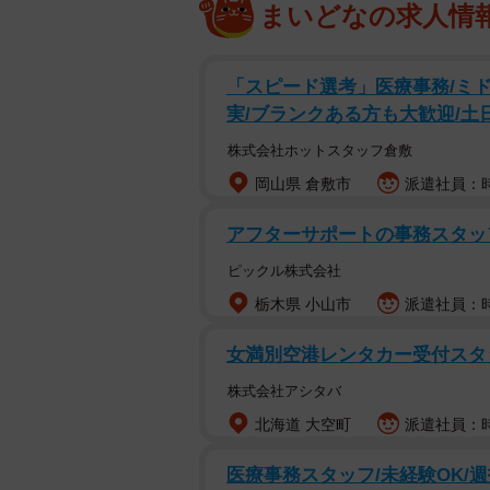
まいどなの求人情
「スピード選考」医療事務/ミ
実/ブランクある方も大歓迎/土
株式会社ホットスタッフ倉敷
岡山県 倉敷市
派遣社員：時
アフターサポートの事務スタッ
ピックル株式会社
栃木県 小山市
派遣社員：時
女満別空港レンタカー受付スタ
株式会社アシタバ
北海道 大空町
派遣社員：時
医療事務スタッフ/未経験OK/週