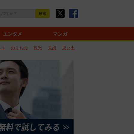
エンタメ
マンガ
ネコ
のりもの
観光
夫婦
思い出