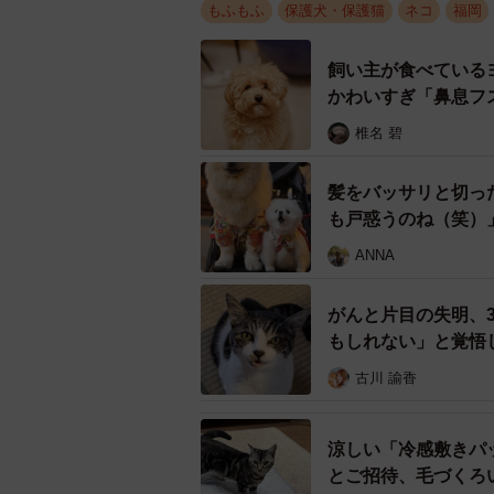
もふもふ
保護犬・保護猫
ネコ
福岡
飼い主が食べている
かわいすぎ「鼻息フ
椎名 碧
髪をバッサリと切っ
も戸惑うのね（笑）
ANNA
がんと片目の失明、
もしれない」と覚悟
古川 諭香
涼しい「冷感敷きパ
とご招待、毛づくろ