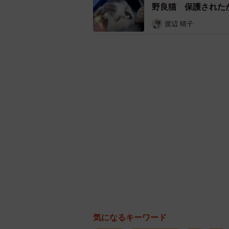
野良猫 保護された
渡辺 晴子
「保護時、茶トラのまほろは噛まれた右前
気になるキーワード
り、生後5ヶ月ぐらいでした」と、雨と雪