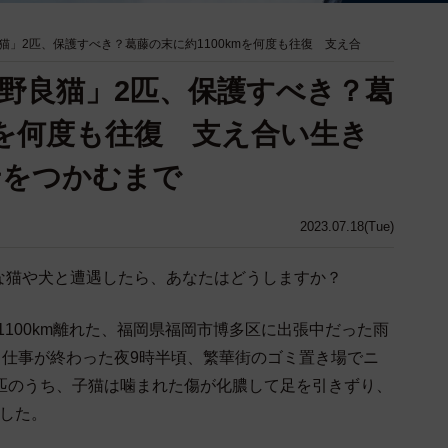
猫」2匹、保護すべき？葛藤の末に約1100kmを何度も往復 支え合
野良猫」2匹、保護すべき？葛
mを何度も往復 支え合い生き
せをつかむまで
2023.07.18(Tue)
な猫や犬と遭遇したら、あなたはどうしますか？
約1100km離れた、福岡県福岡市博多区に出張中だった雨
）さん。仕事が終わった夜9時半頃、繁華街のゴミ置き場でニ
2匹のうち、子猫は噛まれた傷が化膿して足を引きずり、
ました。