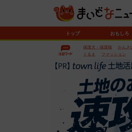
ニ
トップ
おもしろ
ュ
ー
保護犬・保護猫
かんさ
ス
一
くるま
ファッション
覧