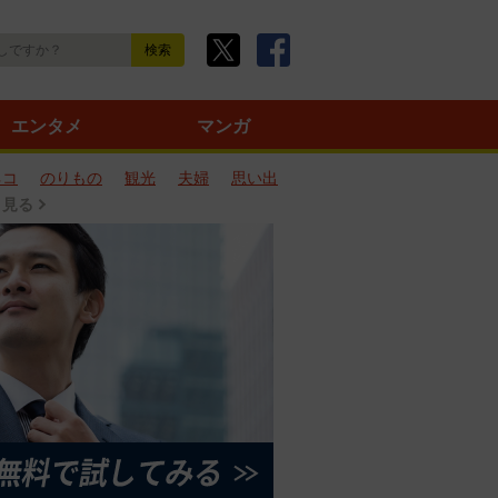
エンタメ
マンガ
ネコ
のりもの
観光
夫婦
思い出
と見る