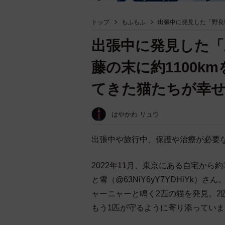
トップ
もふもふ
出張中に発見した「野良
出張中に発見した「
藤の末に約1100k
てきた猫たちが幸
はやかわ リュウ
出張中や旅行中、保護や治療が必要
2022年11月、東京にある自宅から
と雪（@63NiY6yY7YDHiYk
ャーニャーと鳴く2匹の猫を発見。
もう1匹が守るように寄り添ってい