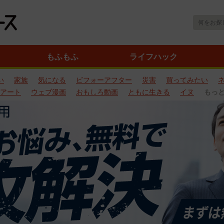
もふもふ
ライフハック
い
家族
気になる
ビフォーアフター
災害
買ってみたい
アート
ウェブ漫画
おもしろ動画
ともに生きる
イヌ
もっ