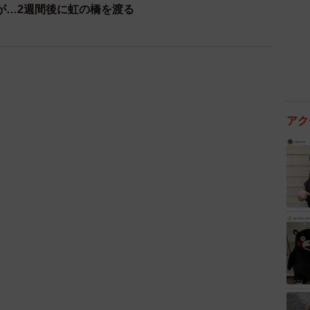
が…2週間後に虹の橋を渡る
アク
2/13
足が化膿して腫れており、足を引きずっていました。まだ乳歯があ
さん（画像提供：雨と雪さん @63NiY6yY7YDHiYk）