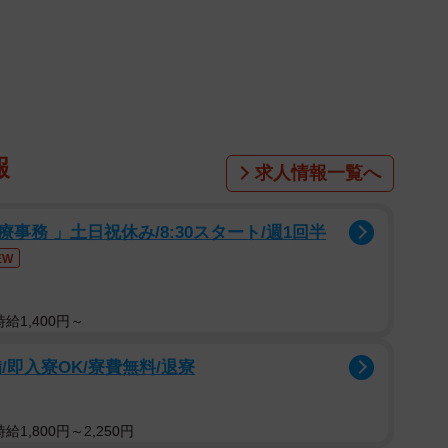
。子猫は負傷した前足を引きずっていた（画像提供：雨と雪さん
@63NiY6yY7YDHiYk）
た、雨と雪さん
。しかし、そこは自宅から遠く離れた
器などの保護時に使用する道具もありません。果たし
報
求人情報一覧へ
務 」土日祝休み/8:30スタート/週1回半
わせて、時系列でご紹介＞
EW
給1,400円～
で、後に「まなぶ」という名前をもらうオスの黒猫と、
即入寮OK/寮費無料/退寮
トラの子猫を発見。
った瞬間、私にずっとにゃーにゃーと。私には”助けて
1,800円～2,250円