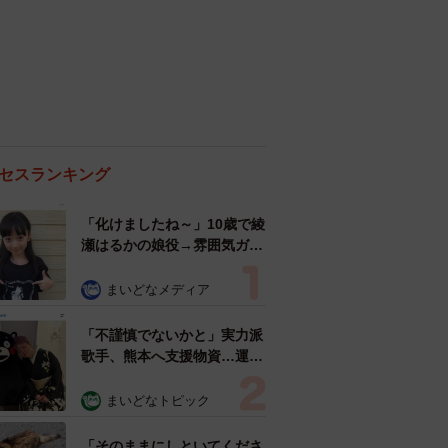
セスランキング
「化けましたね～」10歳で綾
瀬はるかの娘役→雰囲気ガラ
リの18歳に成長 「メイクで
雰囲気が」「宝塚に入れそ
まいどなメディア
う」
「不謹慎でないかと」実力派
歌手、熊本へ支援物資…運搬
トラックの車体デザインにた
めらい 「痛いほど伝わる」
まいどなトピック
「行動され立派」
「そのままにしといてくださ