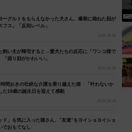
ヨーグルトをもらえなかった犬さん、爆裂に拗ねた顔が
スフス」「反則レベル」
2026.08.06
た飼い主が帰宅すると→愛犬たちの反応に「ワンコ様で
」「困り顔がかわいい」
2026.08.06
3時間おきの壮絶な介護を乗り越えた猫 「叶わないか
した19歳の誕生日を迎えて感動
2026.08.06
ッド」を気に入った猫さん、”友達”をヨイショヨイショ
いでおもてなし