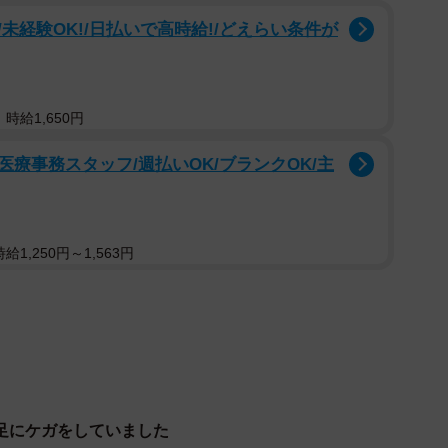
私に何が出来るのか？ゴミ置き場で暮らすこの2頭をほ
未経験OK!/日払いで高時給!/どえらい条件が
の猫ボランティアさんに連絡。仕事のため、猫たちに再
時給1,650円
療事務スタッフ/週払いOK/ブランクOK/主
1,250円～1,563円
足にケガをしていました