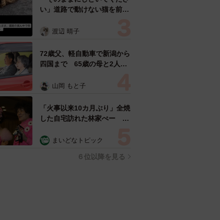
い」道路で動けない猫を前に
返された一言… 懸命に生き
ようとした4日間 「命の重
渡辺 晴子
さはみんな同じ」保護団体代
表の訴え
72歳父、軽自動車で新潟から
四国まで 65歳の母と2人で
3泊4日の旅 パーキングの休
憩まで分刻み… 「大学生で
山岡 もと子
も組まねえよ！」
「火事以来10カ月ぶり」全焼
した自宅訪れた林家ぺー 内
装も壁も取り払われスケルト
ン状態の部屋に呆然
まいどなトピック
６位以降を見る