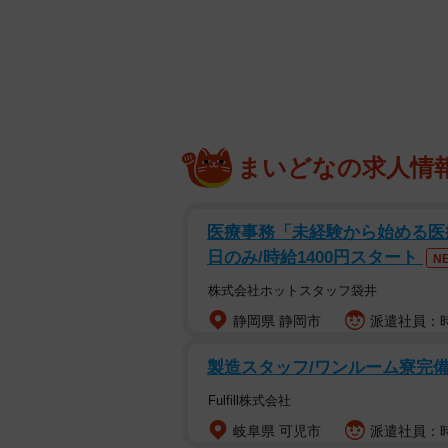
出張先の繁華街で2匹の「野良猫」を発見
これまで
多くの野良猫を保護してき
出張先。土地勘はなく、また、捕獲
て、猫たちの運命はどうなるのか？
まいどなの求人情
放っておくことは出来なかった
医療事務「未経験から始める医療事
＜以下、雨と雪さんのツイートと合
日のみ/時給1400円スタート
N
株式会社ホットスタッフ袋井
2022年11月24日
静岡県 静岡市
派遣社員：時
博多区内の繁華街にあるゴミ置き場
製造スタッフ/ワンルーム寮完備/
「まほろ」と名前をもらうオスの茶
Fulfill株式会社
「博多出張中に出会った猫。目が合
岐阜県 可児市
派遣社員：時給