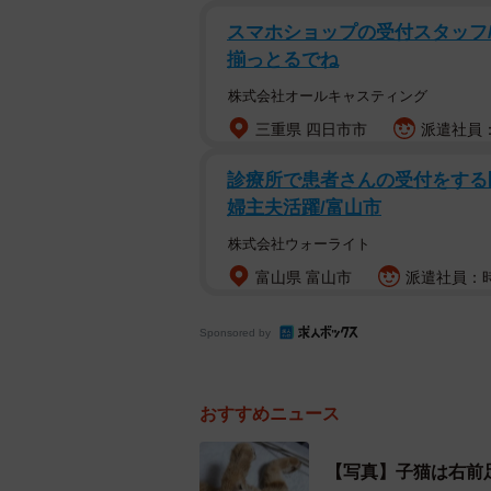
ー助けて”と聞こえた。東京から来た
スマホショップの受付スタッフ/
っておくことはできなかった」
揃っとるでね
株式会社オールキャスティング
捕獲器などが手元にないため、地元
三重県 四日市市
派遣社員：
会を約束し、一旦東京に戻る。
診療所で患者さんの受付をする医
婦主夫活躍/富山市
株式会社ウォーライト
富山県 富山市
派遣社員：時給
Sponsored by
おすすめニュース
【写真】子猫は右前