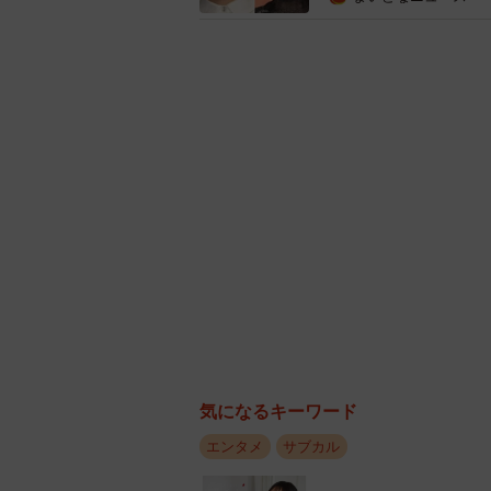
身長170cm以
【1位：天海祐希】
1967年生まれの女優で、身長は17
『私は白鳥（2021年）』やドラマ『
映画『仕掛人・藤枝梅安』にも出演
キリンビール、P&G、第一三共ヘル
ら人気がある好感度の高いタレント
【2位：松嶋菜々子】
1973年生まれで、女優として活躍
気になるキーワード
（1996年）』でヒロインを務める
エンタメ
サブカル
た。
代表作にはNHK大河ドラマ『利家と