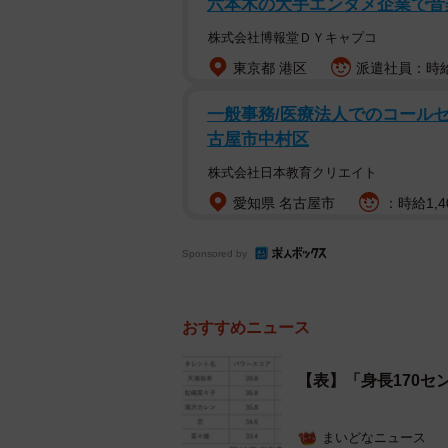
六本木の大手エンタメ企業で音
株式会社博報堂ＤＹキャプコ
東京都 港区
派遣社員：時給1
一般事務/医療法人でのコールセン
古屋市中村区
株式会社日本教育クリエイト
愛知県 名古屋市
：時給1,4
Sponsored by
おすすめニュース
【表】「身長170
まいどなニュース