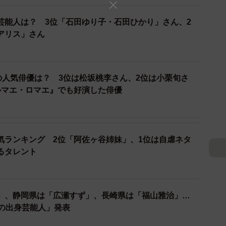
（顔と名前を知っている）と「誘引率（見たい・聴きた
芸能人は？ 3位「石田ゆり子・石田ひかり」さん、2
け合わせて算出された独自の指標「パワースコア」をも
アリス」さん
021〜2022年に行われた調査を中心にまとめたそう
す。
の人気俳優は？ 3位は松坂桃李さん、2位は小栗旬さ
人気ランキング
ルマエ・ロマエ』でも好演した俳優
気ランキング 2位「阿佐ヶ谷姉妹」、1位は自虐ネタ
るタレント
」、静岡県は「広瀬すず」、長崎県は「福山雅治」…
慢の出身芸能人」発表