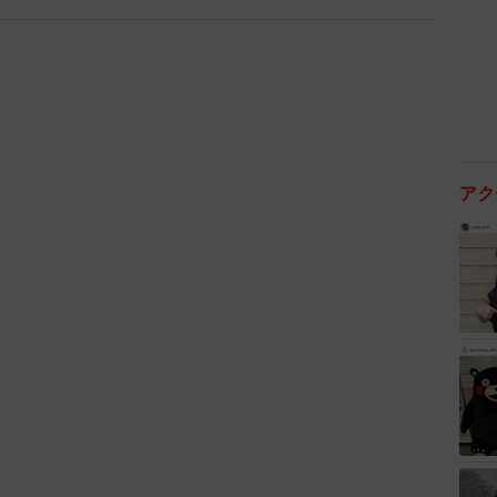
3/3
上の女性芸能人人気ランキング（提供画像）
1cmです。元宝塚歌劇団として活動していました。映画
アク
緊急取調室（2019年）』に出演したほか、2023年には
予定です。
スケアといった企業のCMにも出ており、幅広い世代か
です。
しているタレントです。連続テレビ小説『ひまわり
と、以降数多くのドラマや映画に出演し人気を獲得しまし
まつ〜加賀百万石物語〜（2002年）』などがありま