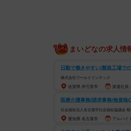
みなさんは身長が170センチを超え
芸能人・有名人の人気度や将来性に
表した「身長170センチ以上の女性
まいどなの求人情
希」さんが選ばれたそうです。
日勤で働きやすい/製造工場での軽
株式会社ワールドインテック
佐賀県 伊万里市
派遣社員：
医療介護事務/請求事務/無資格
社会福祉法人名古屋市社会福祉協議会 
愛知県 名古屋市
アルバイト