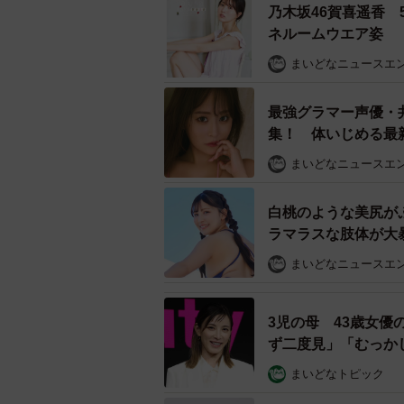
乃木坂46賀喜遥香
す。映画では『ゴースト もういちど抱
ネルームウエア姿
年）』へ出演していました。
まいどなニュースエ
【3位：滝沢カレン】
最強グラマー声優・
1992年生まれで、モデル・女優と
集！ 体いじめる最
身長は170cmです。絶妙に崩れた
「いくつになっても
まいどなニュースエ
ズ』『行列のできる相談所』などに
料理の腕前も高く、2020年に出版し
白桃のような美尻が
ラーとなっています。
ラマラスな肢体が大暴
◇ ◇
まいどなニュースエ
【出典】
3児の母 43歳女
▽身長170cm以上ある人気女性芸
ず二度見」「むっか
https://tpranking.com/tall-actress
まいどなトピック
▽タレントパワーランキング