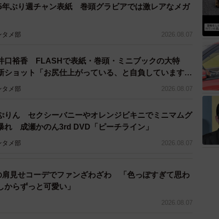
 5年ぶり週チャン表紙 巻頭グラビアでは激レアなメガ
きしめたい（2010年）』『町田くんの世界（2019
ンタメ部
2026.08.07
井口裕香 FLASHで表紙・巻頭・ミニブックの大特
して活動する一方、バラエティ番組にも出演しています。
新ショット「お尻仕上がっている、と自負しています」
日本語がバラエティで話題となり、『全力！脱力タイム
理想の身体でいたい」
ンタメ部
2026.08.07
レギュラー出演しています。
た『カレンの台所』は、20万5,000部突破の大ベストセ
ぷりん セクシーバニーやオレンジビキニでミニマムグ
れ 成瀬かのん3rd DVD「ピーチライン」
ンタメ部
2026.08.07
優の肩見せコーデでファンざわざわ 「色っぽすぎて思わ
能人とは？意外なあの人もランクイン！
しからずっと可愛い」
2026.08.07