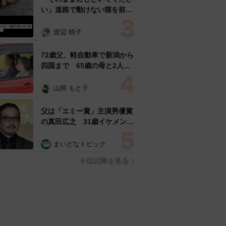
い」道路で動けない猫を前に
返された一言… 懸命に生き
ようとした4日間 「命の重
渡辺 晴子
さはみんな同じ」保護団体代
表の訴え
72歳父、軽自動車で新潟から
四国まで 65歳の母と2人で
3泊4日の旅 パーキングの休
憩まで分刻み… 「大学生で
山岡 もと子
も組まねえよ！」
父は「エミー賞」主演男優賞
の真田広之 31歳イケメン俳
優が長髪ヒゲのワイルド近影
「ガチヒロさんそっくり」
まいどなトピック
「新たな一面もステキ」
６位以降を見る