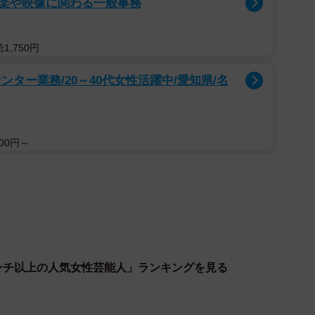
楽や映像に関わる一般事務
,750円
ター業務/20～40代女性活躍中/愛知県/名
00円～
センチ以上の人気女性芸能人」ランキングを見る
2/3
天海祐希さん