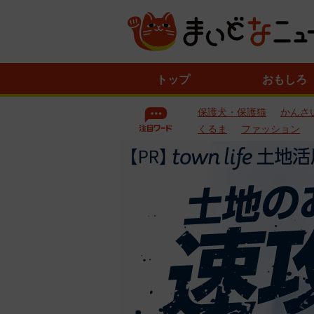
ニ
トップ
おもしろ
ュ
ー
保護犬・保護猫
かんさ
ス
一
くるま
ファッション
覧