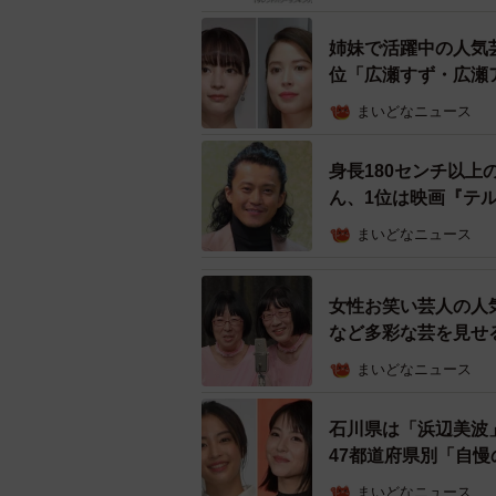
ランキングは、タレントの「認知度
姉妹で活躍中の人気
い・知りたい）」の調査データを掛
位「広瀬すず・広瀬
とに作成されており、本ランキングは2
まいどなニュース
です。TOP3の結果は以下の通りで
身長180センチ以上
▽身長170センチ以上の女性芸能人
ん、1位は映画『テ
まいどなニュース
女性お笑い芸人の人
など多彩な芸を見せ
まいどなニュース
石川県は「浜辺美波
47都道府県別「自
まいどなニュース