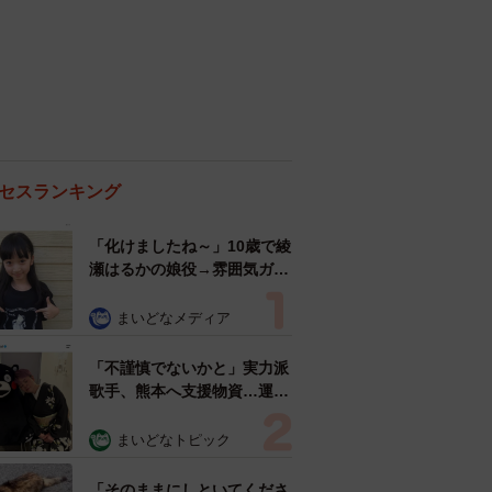
セスランキング
「化けましたね～」10歳で綾
瀬はるかの娘役→雰囲気ガラ
リの18歳に成長 「メイクで
雰囲気が」「宝塚に入れそ
まいどなメディア
う」
「不謹慎でないかと」実力派
歌手、熊本へ支援物資…運搬
トラックの車体デザインにた
めらい 「痛いほど伝わる」
まいどなトピック
「行動され立派」
「そのままにしといてくださ