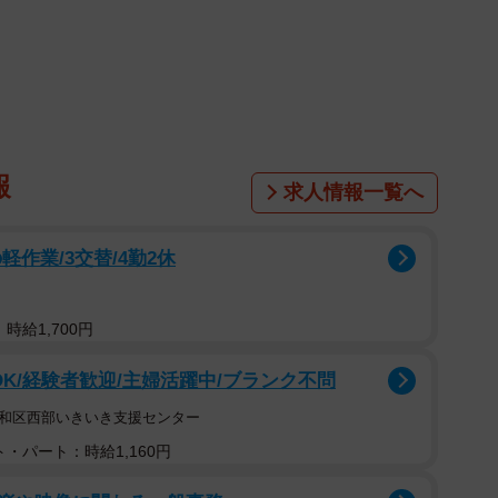
1/3
松嶋菜々子さん
ている女性芸能人といわれたら誰を思い浮かべますか。
ついて定期調査を行っている株式会社アーキテクトが発
芸能人人気ランキング」によると、第1位には「天海祐
報
求人情報一覧へ
作業/3交替/4勤2休
時給1,700円
OK/経験者歓迎/主婦活躍中/ブランク不問
昭和区西部いきいき支援センター
・パート：時給1,160円