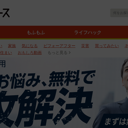
もふもふ
ライフハック
い
家族
気になる
ビフォーアフター
災害
買ってみたい
住まい
おもしろ動画
もっと見る