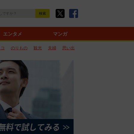
エンタメ
マンガ
ネコ
のりもの
観光
夫婦
思い出