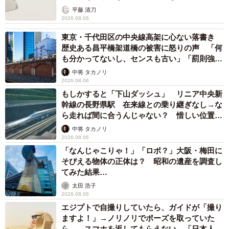
平藤 清刀
2026.08.06
東京・千代田区の中央線高架に心ない落書き
歴史ある昌平橋架道橋の被害に怒りの声 「何
も分かってないし、センスも古い」「罰則強化
して」
中将 タカノリ
2026.08.06
もしかすると「下山ダッシュ」 リニア中央新
幹線の長野県駅 在来線との乗り継ぎなし→な
ら走れば間に合うんじゃない？ 惜しい位置関
係が反響
中将 タカノリ
2026.08.06
「なんじゃこりゃ！」「ロボ？」大阪・梅田に
そびえる物体の正体は？ 昭和の遺産を調査し
てみた結果…
太田 浩子
2026.08.06
エジプトで自撮りしていたら、ガイドが「撮り
ますよ！」→ノリノリでポーズを取っていた
ら……スマホを返してもらえない 「日本人は