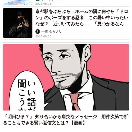
2026.08.06
京都駅をぶらぶら→ホームの隅に何やら「ドロ
ン」のポーズをする忍者 この暑い中いったい
なぜ？ 近づいてみたら… 「見つかるなんて
未熟」
中将 タカノリ
2026.08.06
「明日ひま？」 知り合いから唐突なメッセージ 用件次第で断
ることもできる賢い返信文とは？【漫画】