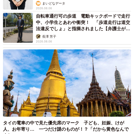
まいどなデータ
2026.08.06
自転車通行可の歩道 電動キックボードで走行
中、小学生とあわや衝突！ 「歩道走行は道交
法違反でしょ」と指摘されました【弁護士が解
説】
長澤 芳子
2026.08.06
タイの電車の中で見た優先席のマーク 子ども、妊娠、けが
人、お年寄り… 一つだけ謎のものが！？「だから黄色なんで