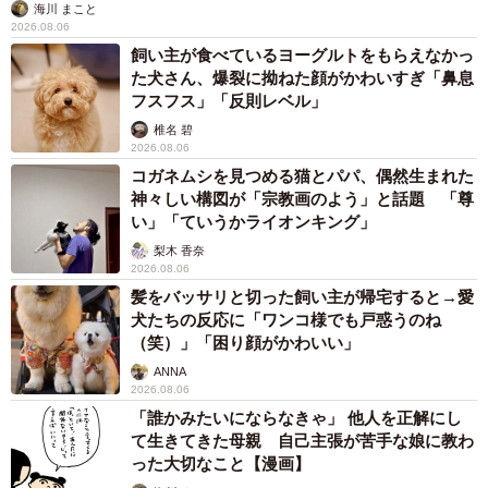
海川 まこと
2026.08.06
飼い主が食べているヨーグルトをもらえなかっ
た犬さん、爆裂に拗ねた顔がかわいすぎ「鼻息
フスフス」「反則レベル」
椎名 碧
2026.08.06
コガネムシを見つめる猫とパパ、偶然生まれた
神々しい構図が「宗教画のよう」と話題 「尊
い」「ていうかライオンキング」
梨木 香奈
2026.08.06
髪をバッサリと切った飼い主が帰宅すると→愛
犬たちの反応に「ワンコ様でも戸惑うのね
（笑）」「困り顔がかわいい」
ANNA
2026.08.06
「誰かみたいにならなきゃ」 他人を正解にし
て生きてきた母親 自己主張が苦手な娘に教わ
った大切なこと【漫画】