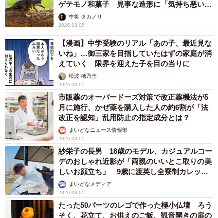
ゲテモノ和菓子 見事な造形に「気持ち悪いく
らいリアル」
中将 タカノリ
2026.08.05
【漫画】中学受験のリアル「あの子、最近見な
いね」…御三家を目指していたはずの家庭が消
えていく 限界を迎えた子を目の当りに
松波 穂乃圭
2026.08.05
市販薬のオーバードーズ対策で改正薬機法が5
月に施行、かぜ薬を購入した人の約6割が「法
改正を認知」乱用防止の指定成分とは？
まいどなニュース情報部
2026.08.05
紗栄子の長男 18歳のモデル、カジュアルコー
デのおしゃれ近影が「両親のいいとこ取りの美
しいお顔立ち」 9歳に渡英し全寮制カレッジ
で学ぶ
まいどなメディア
2026.08.05
たった50パーツのレゴで作った極小仏壇 ろう
そく、花立て、お供えのご飯、観音開きの扉の