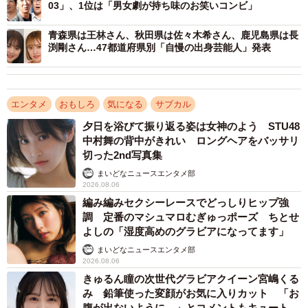
03」、1位は「男女劇が持ち味のお笑いコンビ」
戦 THE W」の優勝者です。また、アイドルグループ吉本坂
46のメンバーでもあります。
青森県は王林さん、秋田県は佐々木希さん、鹿児島県は長
渕剛さん…47都道府県別「自慢の出身芸能人」発表
【5位：横澤夏子】
吉本興業所属のお笑いタレント。「ちょっとイラっとくる
エンタメ
おもしろ
気になる
サブカル
女」のモノマネを得意としています。バラエティにも引っ
夕日を浴びて振り返る姿は女神のよう STU48
張りだこで、特に食レポには定評があります。
中村舞の背中がきれい ロングヘアをバッサリ
切った2nd写真集
【6位：NON STYLE】
まいどなニュースエンタメ部
吉本興業に所属する石田明さんと井上裕介さんからなる日
2026.08.06
編み編みセクシーレースでどっしりヒップ強
本のお笑いコンビです。ネタが中心のYouTubeの登録者は
調 定番のマシュマロむぎゅっポーズ ちとせ
60万人を超えています。
よしの「湿度高めのグラビアになってます」
まいどなニュースエンタメ部
【7位：ぺこぱ】
2026.08.06
サンミュージックプロダクション所属のシュウペイさんと
きゅるん瞳の次世代グラビアクイーン宮嶋くる
み 鉛筆使った変顔がお気に入りカット 「お
松陰寺太勇さんからなるお笑いコンビ。松陰寺さんがツッ
腹が出ないように…」とコメントもキュート