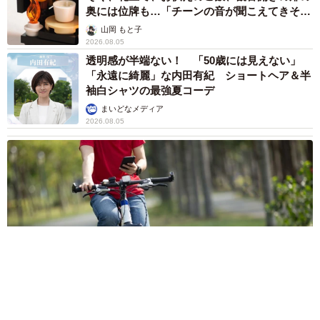
奥には位牌も…「チーンの音が聞こえてきそ
う」
山岡 もと子
2026.08.05
透明感が半端ない！ 「50歳には見えない」
「永遠に綺麗」な内田有紀 ショートヘア＆半
袖白シャツの最強夏コーデ
まいどなメディア
2026.08.05
自転車の「ながらスマホ」罰則、6割超が「内容は知らない」