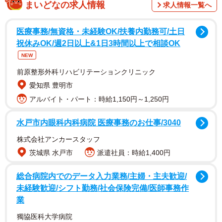
調査は、2023年3月にインターネットで実施され、同社が
まいどなの求人情報
求人情報一覧へ
リストアップした75組のお笑い芸人をモニター調査の結果
を基にランキング化しました。
医療事務/無資格・未経験OK/扶養内勤務可/土日
祝休みOK/週2日以上&1日3時間以上で相談OK
NEW
前原整形外科リハビリテーションクリニック
愛知県 豊明市
アルバイト・パート：時給1,150円～1,250円
水戸市内眼科内科病院 医療事務のお仕事/3040
株式会社アンカースタッフ
茨城県 水戸市
派遣社員：時給1,400円
2/4
美容好きといえばこの芸人ランキングTOP10（提供画像）
総合病院内でのデータ入力業務/主婦・主夫歓迎/
未経験歓迎/シフト勤務/社会保険完備/医師事務作
【1位：EXIT】
業
吉本興業に所属するりんたろー。さんと兼近大樹さんから
獨協医科大学病院