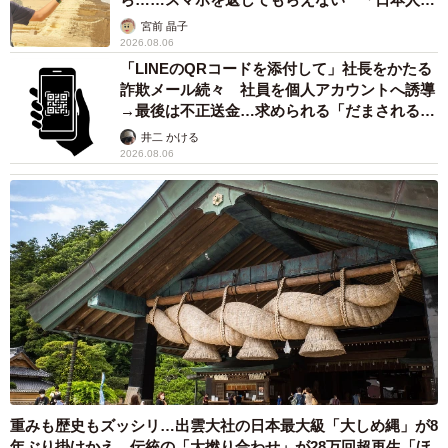
カモ代表かも」「私は6時間で3万円払った」
宮前 晶子
2026.08.06
「LINEのQRコードを添付して」社長をかたる
詐欺メール続々 社員を個人アカウントへ誘導
→最後は不正送金…求められる「だまされる前
提」の対策
井二 かける
2026.08.06
重みも歴史もズッシリ…出雲大社の日本最大級「大しめ縄」が8
年ぶり掛けかえ 伝統の「大撚り合わせ」が28万回超再生「ほ