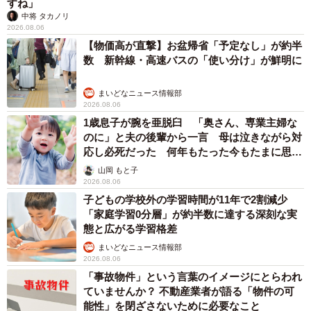
すね」
中将 タカノリ
2026.08.06
【物価高が直撃】お盆帰省「予定なし」が約半
数 新幹線・高速バスの「使い分け」が鮮明に
まいどなニュース情報部
2026.08.06
1歳息子が腕を亜脱臼 「奥さん、専業主婦な
のに」と夫の後輩から一言 母は泣きながら対
応し必死だった 何年もたった今もたまに思い
出し…
山岡 もと子
2026.08.06
子どもの学校外の学習時間が11年で2割減少
「家庭学習0分層」が約半数に達する深刻な実
態と広がる学習格差
まいどなニュース情報部
2026.08.06
「事故物件」という言葉のイメージにとらわれ
ていませんか？ 不動産業者が語る「物件の可
能性」を閉ざさないために必要なこと