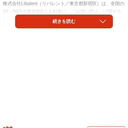
株式会社Libalent（リバレント／東京都新宿区）は、全国の
10～50代の男女900人を対象に、「お笑い芸人」に関する
モニター調査を実施しました。その結果、「美容好きとい
続きを読む
えばこの芸人ランキング」の1位は、吉本興業所属のお笑い
コンビ「EXIT」が選ばれました。