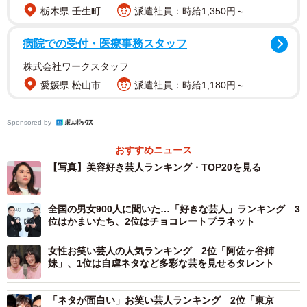
なるお笑いコンビ、音楽ユニット。りんたろー。さんの美
栃木県 壬生町
派遣社員：時給1,350円～
容へのこだわりが強いイメージが世間にも定着していま
す。
病院での受付・医療事務スタッフ
株式会社ワークスタッフ
【2位：丸山礼】
愛媛県 松山市
派遣社員：時給1,180円～
ワタナベエンターテインメント所属のものまねタレント、
お笑いタレント、YouTuber。物真似を得意としており、
Sponsored by
YouTubeの登録者は120万人を超えています。
おすすめニュース
【写真】美容好き芸人ランキング・TOP20を見る
【3位：3時のヒロイン】
吉本興業に所属する福田麻貴さん、ゆめっちさん、かなで
全国の男女900人に聞いた…「好きな芸人」ランキング 3
さんからなるお笑いトリオ。ゆめっちの体調不良による休
位はかまいたち、2位はチョコレートプラネット
養に伴い、現在は福田麻貴さんとかなでさんの二人で活動
中です。
女性お笑い芸人の人気ランキング 2位「阿佐ヶ谷姉
妹」、1位は自虐ネタなど多彩な芸を見せるタレント
【4位：ゆりやんレトリィバァ】
「ネタが面白い」お笑い芸人ランキング 2位「東京
吉本興業所属のお笑いタレントで、第1回「女芸人No.1決定