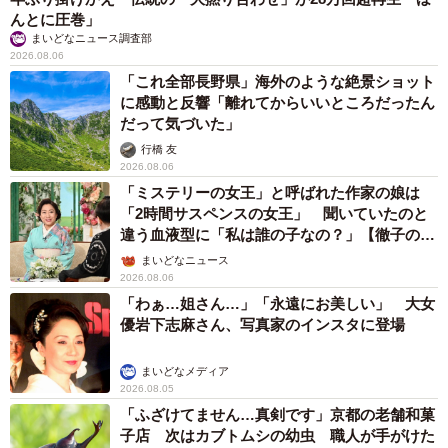
んとに圧巻」
まいどなニュース調査部
2026.08.06
「これ全部長野県」海外のような絶景ショット
に感動と反響「離れてからいいところだったん
だって気づいた」
行橋 友
2026.08.06
「ミステリーの女王」と呼ばれた作家の娘は
「2時間サスペンスの女王」 聞いていたのと
違う血液型に「私は誰の子なの？」【徹子の部
屋】
まいどなニュース
2026.08.06
「わぁ…姐さん…」「永遠にお美しい」 大女
優岩下志麻さん、写真家のインスタに登場
まいどなメディア
2026.08.05
「ふざけてません…真剣です」京都の老舗和菓
子店 次はカブトムシの幼虫 職人が手がけた