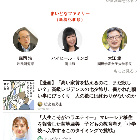
６位以降を見る
まいどなファミリー
（新着記事順）
森岡 浩
ハイヒール・リンゴ
大江 篤
姓氏研究家
漫才師
園田学園女子大学学長
もっと見る
【漫画】「高い家賃を払えるのに、まだ欲し
い？」高級レジデンスの七夕飾り、書かれた願
い事にびっくり 人の欲には終わりがないのか
松波 穂乃圭
2026.08.06
「人生こそがバラエティー」 マレーシア移住
を報告した菊地亜美 子どもの教育考え「小学
校へ入学するこのタイミングで挑戦」
まいどなトピック