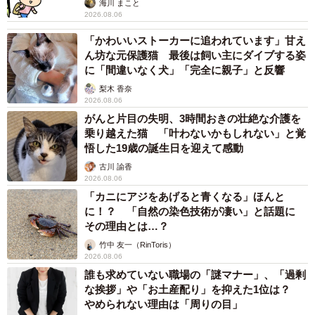
海川 まこと
2026.08.06
「かわいいストーカーに追われています」甘え
ん坊な元保護猫 最後は飼い主にダイブする姿
に「間違いなく犬」「完全に親子」と反響
梨木 香奈
2026.08.06
がんと片目の失明、3時間おきの壮絶な介護を
乗り越えた猫 「叶わないかもしれない」と覚
悟した19歳の誕生日を迎えて感動
古川 諭香
2026.08.06
「カニにアジをあげると青くなる」ほんと
に！？ 「自然の染色技術が凄い」と話題に
その理由とは…？
竹中 友一（RinToris）
2026.08.06
誰も求めていない職場の「謎マナー」、「過剰
な挨拶」や「お土産配り」を抑えた1位は？
やめられない理由は「周りの目」