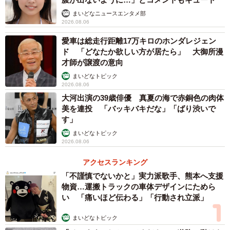
コむように見せかけてフォローをする「全肯定漫才」が特
まいどなニュースエンタメ部
徴です。
2026.08.06
愛車は総走行距離17万キロのホンダレジェン
【8位：ぼる塾】
ド 「どなたか欲しい方が居たら」 大御所漫
吉本興業に所属するきりやはるかさん、あんりさん、田辺
才師が譲渡の意向
智加さん、酒寄希望さんからなる女性お笑いカルテット。
まいどなトピック
2026.08.06
YouTubeチャンネルでのメイク動画が人気です。
大河出演の39歳俳優 真夏の海で赤銅色の肉体
美を連投 「バッキバキだな」「ばり渋いで
【9位：ヒコロヒー】
す」
松竹芸能所属のお笑いタレントです。自己紹介時のキャッ
まいどなトピック
2026.08.06
チコピーは、「国民的地元のツレ」で、ネタは約200本。衣
装、音響や小道具などの仕掛けに頼らない一人コントが特
アクセスランキング
徴です。
「不謹慎でないかと」実力派歌手、熊本へ支援
物資…運搬トラックの車体デザインにためら
い 「痛いほど伝わる」「行動され立派」
【10位：阿佐ヶ谷姉妹】
姉役の渡辺江里子さんと妹役の木村美穂さんで構成される
まいどなトピック
お笑いコンビ。ASH&Dコーポレーション所属。おばさんの