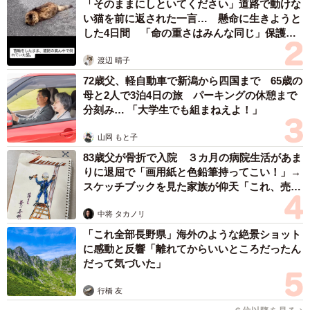
「そのままにしといてください」道路で動けな
い猫を前に返された一言… 懸命に生きようと
自虐を盛り込んだ漫才がメイン。高い歌唱力を活かした歌
した4日間 「命の重さはみんな同じ」保護団
ネタも得意としています。
体代表の訴え
渡辺 晴子
◇ ◇
72歳父、軽自動車で新潟から四国まで 65歳の
母と2人で3泊4日の旅 パーキングの休憩まで
分刻み… 「大学生でも組まねえよ！」
11位以下では、「キレイだ」のネタをきっかけにブレイク
した「レインボー」（11位）、河井さんも美容へのこだわ
山岡 もと子
りが強い「アインシュタイン」（12位）がランクインして
83歳父が骨折で入院 ３カ月の病院生活があま
いました。
りに退屈で「画用紙と色鉛筆持ってこい！」→
スケッチブックを見た家族が仰天「これ、売れ
ますよ…」
中将 タカノリ
「これ全部長野県」海外のような絶景ショット
に感動と反響「離れてからいいところだったん
だって気づいた」
行橋 友