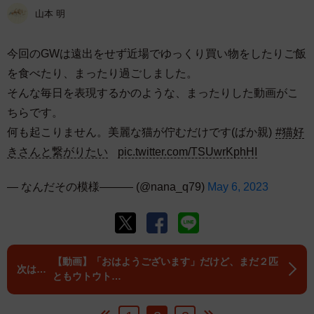
山本 明
今回のGWは遠出をせず近場でゆっくり買い物をしたりご飯
を食べたり、まったり過ごしました。
そんな毎日を表現するかのような、まったりした動画がこ
ちらです。
何も起こりません。美麗な猫が佇むだけです(ばか親)
#猫好
きさんと繋がりたい
pic.twitter.com/TSUwrKphHI
— なんだその模様——— (@nana_q79)
May 6, 2023
【動画】「おはようございます」だけど、まだ２匹
ともウトウト…