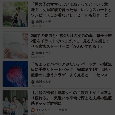
「男の子のママっぽいよね」ってどういう意
味？ 女系家族で育った母 いつもスカートと
ワンピースしか着ないし、ヒールも好き どの
へんが…
山岡 もと子
2026.08.07
2歳半の長男と生後2カ月の次男の母 母子手帳
2冊をイラストでいっぱいに 見る人を楽しま
せる家族ストーリーに「かわいすぎる！」
山岡 もと子
2026.08.07
「ちょっとババロアみたい」パートナーの誕生
日に手作りトートバッグ 完成まで1年 淡い
藍染めに漂うクラゲ よく見ると…「センスす
ごい」
山岡 もと子
2026.08.07
【お盆の帰省】既婚女性の半数以上が「日常よ
り疲れる」 気遣いや準備で深まる夫婦の温度
感ギャップ鮮明に
まいどなニュース情報部
2026.08.07