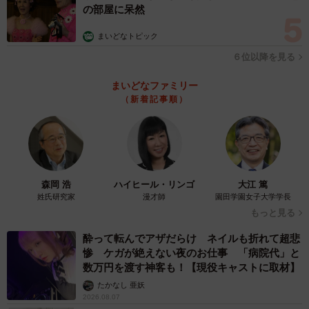
の部屋に呆然
まいどなトピック
６位以降を見る
まいどなファミリー
（新着記事順）
森岡 浩
ハイヒール・リンゴ
大江 篤
姓氏研究家
漫才師
園田学園女子大学学長
もっと見る
酔って転んでアザだらけ ネイルも折れて超悲
惨 ケガが絶えない夜のお仕事 「病院代」と
数万円を渡す神客も！【現役キャストに取材】
たかなし 亜妖
2026.08.07