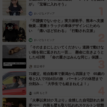
が」「宝塚に入れそう」
まいどなメディア
「不謹慎でないかと」実力派歌手、熊本へ支援
物資…運搬トラックの車体デザインにためら
い 「痛いほど伝わる」「行動され立派」
まいどなトピック
「そのままにしといてください」道路で動けな
い猫を前に返された一言… 懸命に生きようと
した4日間 「命の重さはみんな同じ」保護団
体代表の訴え
渡辺 晴子
72歳父、軽自動車で新潟から四国まで 65歳の
母と2人で3泊4日の旅 パーキングの休憩まで
分刻み… 「大学生でも組まねえよ！」
山岡 もと子
「火事以来10カ月ぶり」全焼した自宅訪れた林
家ぺー 内装も壁も取り払われスケルトン状態