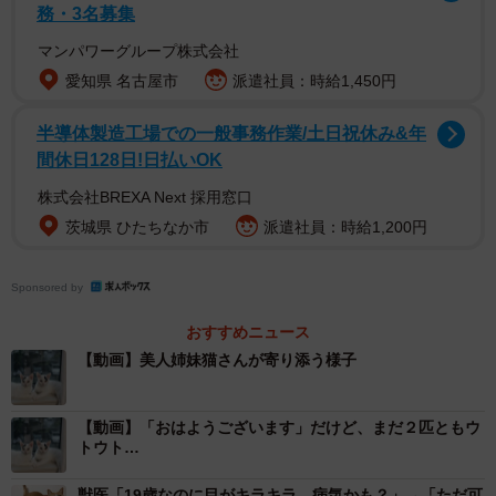
務・3名募集
マンパワーグループ株式会社
愛知県 名古屋市
派遣社員：時給1,450円
半導体製造工場での一般事務作業/土日祝休み&年
間休日128日!日払いOK
株式会社BREXA Next 採用窓口
茨城県 ひたちなか市
派遣社員：時給1,200円
Sponsored by
おすすめニュース
【動画】美人姉妹猫さんが寄り添う様子
【動画】「おはようございます」だけど、まだ２匹ともウ
トウト…
獣医「19歳なのに目がキラキラ、病気かも？」→「ただ可