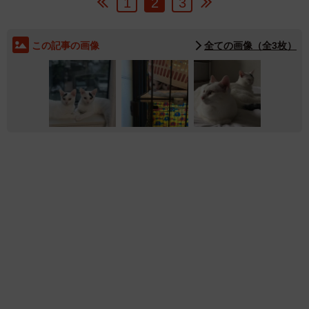
1
2
3
この記事の画像
全ての画像（全3枚）