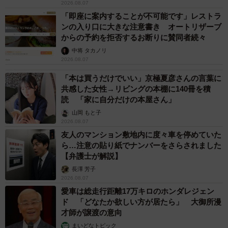
2026.08.07
「即座に案内することが不可能です」レストラ
ンの入り口に大きな注意書き オートリザーブ
からの予約を拒否するお断りに賛同者続々
中将 タカノリ
2026.08.07
「本は買うだけでいい」京極夏彦さんの言葉に
共感した女性→リビングの本棚に140冊を積
読 「家に自分だけの本屋さん」
山岡 もと子
2026.08.07
友人のマンション敷地内に度々車を停めていた
ら…注意の貼り紙でナンバーをさらされました
【弁護士が解説】
長澤 芳子
2026.08.07
愛車は総走行距離17万キロのホンダレジェン
ド 「どなたか欲しい方が居たら」 大御所漫
才師が譲渡の意向
まいどなトピック