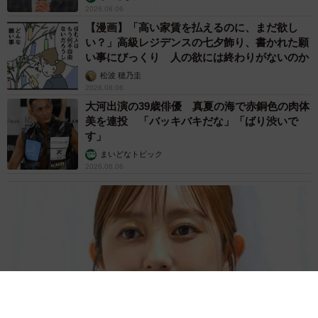
2026.08.06
【漫画】「高い家賃を払えるのに、まだ欲し
い？」高級レジデンスの七夕飾り、書かれた願
い事にびっくり 人の欲には終わりがないのか
松波 穂乃圭
2026.08.06
大河出演の39歳俳優 真夏の海で赤銅色の肉体
美を連投 「バッキバキだな」「ばり渋いで
す」
まいどなトピック
2026.08.06