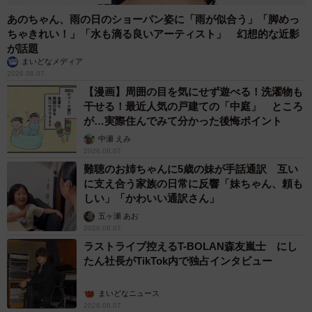
あのちゃん、雨の日のショーパン姿に「雨が似合う」「脚めっ
ちゃきれい！」「水も滴る良いアーティスト」 幻想的な近影
が話題
まいどなメディア
2026.08.07
【漫画】周囲の目を気にせず遊べる！洗濯物も
干せる！最近人気の戸建ての「中庭」 ところ
が…実際住んでみて分かった後悔ポイント
中瀬 えみ
2026.08.07
難聴のお姉ちゃんに5歳の妹が手話通訳 互い
に支え合う家族の日常に反響「妹ちゃん、頼も
しい」「かわいい通訳さん」
五ヶ瀬 あお
2026.08.07
ラストライブ控えるT-BOLAN森友嵐士 にし
たん社長がTikTok内で独占インタビュー
まいどなニュース
2026.08.07