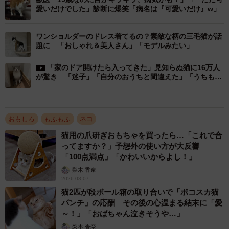
愛いだけでした」診断に爆笑「病名は『可愛いだけ』w」
ワンショルダーのドレス着てるの？素敵な柄の三毛猫が話
題に 「おしゃれ＆美人さん」「モデルみたい」
「家のドア開けたら入ってきた」見知らぬ猫に16万人
が驚き 「迷子」「自分のおうちと間違えた」「うちもあ
りました」
おもしろ
もふもふ
ネコ
猫用の爪研ぎおもちゃを買ったら…「これで合
ってますか？」予想外の使い方が大反響
「100点満点」「かわいいからよし！」
梨木 香奈
2026.08.07
猫2匹が段ボール箱の取り合いで「ポコスカ猫
パンチ」の応酬 その後の心温まる結末に「愛
～！」「おばちゃん泣きそうや…」
梨木 香奈