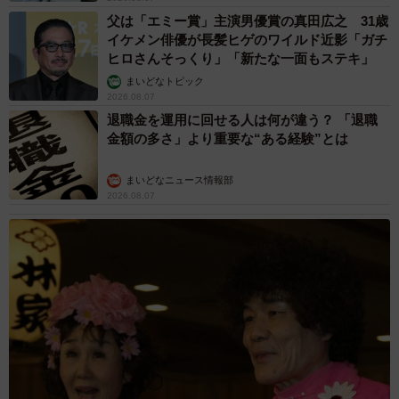
父は「エミー賞」主演男優賞の真田広之 31歳
イケメン俳優が長髪ヒゲのワイルド近影「ガチ
ヒロさんそっくり」「新たな一面もステキ」
まいどなトピック
2026.08.07
退職金を運用に回せる人は何が違う？ 「退職
金額の多さ」より重要な“ある経験”とは
まいどなニュース情報部
2026.08.07