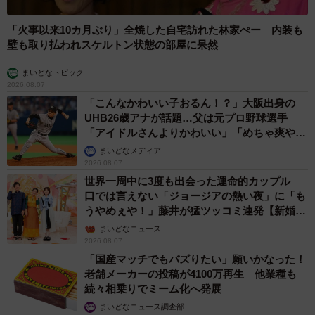
「火事以来10カ月ぶり」全焼した自宅訪れた林家ぺー 内装も
壁も取り払われスケルトン状態の部屋に呆然
まいどなトピック
2026.08.07
「こんなかわいい子おるん！？」大阪出身の
UHB26歳アナが話題…父は元プロ野球選手
「アイドルさんよりかわいい」「めちゃ爽や
か」
まいどなメディア
2026.08.07
世界一周中に3度も出会った運命的カップル
口では言えない「ジョージアの熱い夜」に「も
うやめぇや！」藤井が猛ツッコミ連発【新婚さ
ん】
まいどなニュース
2026.08.07
「国産マッチでもバズりたい」願いかなった！
老舗メーカーの投稿が4100万再生 他業種も
続々相乗りでミーム化へ発展
まいどなニュース調査部