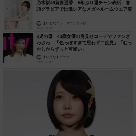
乃木坂46賀喜遥香 5年ぶり週チャン表紙 巻
頭グラビアでは激レアなメガネルームウエア姿
まいどなニュースエンタメ部
2026.08.07
3児の母 43歳女優の肩見せコーデでファンざ
わざわ 「色っぽすぎて思わず二度見」「むっ
かしからずっと可愛い」
まいどなトピック
2026.08.07