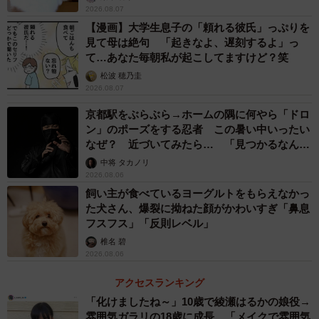
2026.08.07
【漫画】大学生息子の「頼れる彼氏」っぷりを
見て母は絶句 「起きなよ、遅刻するよ」っ
て…あなた毎朝私が起こしてますけど？笑
松波 穂乃圭
2026.08.07
京都駅をぶらぶら→ホームの隅に何やら「ドロ
ン」のポーズをする忍者 この暑い中いったい
なぜ？ 近づいてみたら… 「見つかるなんて
未熟」
中将 タカノリ
2026.08.06
飼い主が食べているヨーグルトをもらえなかっ
た犬さん、爆裂に拗ねた顔がかわいすぎ「鼻息
フスフス」「反則レベル」
椎名 碧
2026.08.06
アクセスランキング
「化けましたね～」10歳で綾瀬はるかの娘役→
雰囲気ガラリの18歳に成長 「メイクで雰囲気