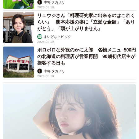
中将 タカノリ
2026.08.10
リュウジさん「料理研究家に出来るのはこれく
らい」 熊本応援の姿に「立派な金額」「あり
がとう」「頭が上がりません」
まいどなトピック
2026.08.10
ボロボロな外観のかに太郎 名物メニュ−500円
の北海道の料理店が営業再開 90歳初代店主が
接客する日も
中将 タカノリ
2026.08.10