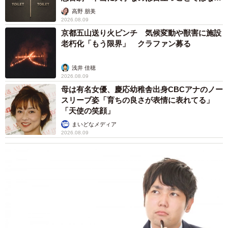
く…
高野 朋美
2026.08.09
京都五山送り火ピンチ 気候変動や獣害に施設
老朽化「もう限界」 クラファン募る
浅井 佳穂
2026.08.09
母は有名女優、慶応幼稚舎出身CBCアナのノー
スリーブ姿「育ちの良さが表情に表れてる」
「天使の笑顔」
まいどなメディア
2026.08.09