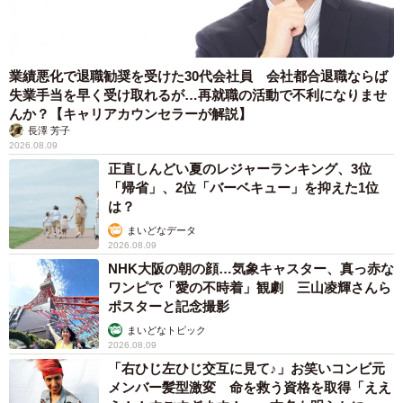
業績悪化で退職勧奨を受けた30代会社員 会社都合退職ならば
失業手当を早く受け取れるが…再就職の活動で不利になりませ
んか？【キャリアカウンセラーが解説】
長澤 芳子
2026.08.09
正直しんどい夏のレジャーランキング、3位
「帰省」、2位「バーベキュー」を抑えた1位
は？
まいどなデータ
2026.08.09
NHK大阪の朝の顔…気象キャスター、真っ赤な
ワンピで「愛の不時着」観劇 三山凌輝さんら
ポスターと記念撮影
まいどなトピック
2026.08.09
「右ひじ左ひじ交互に見て♪」お笑いコンビ元
メンバー髪型激変 命を救う資格を取得「ええ