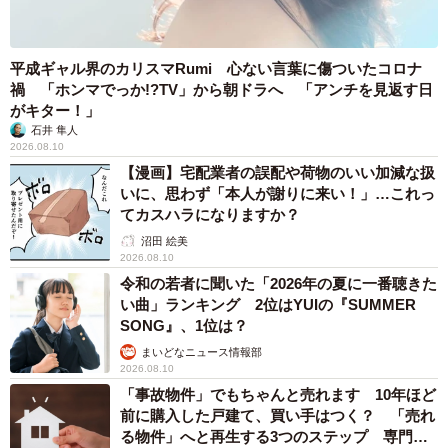
平成ギャル界のカリスマRumi 心ない言葉に傷ついたコロナ
禍 「ホンマでっか!?TV」から朝ドラへ 「アンチを見返す日
がキター！」
石井 隼人
2026.08.10
【漫画】宅配業者の誤配や荷物のいい加減な扱
いに、思わず「本人が謝りに来い！」…これっ
てカスハラになりますか？
沼田 絵美
2026.08.10
令和の若者に聞いた「2026年の夏に一番聴きた
い曲」ランキング 2位はYUIの『SUMMER
SONG』、1位は？
まいどなニュース情報部
2026.08.10
「事故物件」でもちゃんと売れます 10年ほど
前に購入した戸建て、買い手はつく？ 「売れ
る物件」へと再生する3つのステップ 専門家