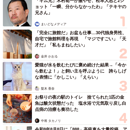
「キム兄」木村祐一が激やせ、松本人志と2シ
ョット「一瞬、分からなかったわ」「テキヤの
兄さん」
まいどなメディア
「完全に旅館だ」お盆も仕事…30代独身男性、
自宅で旅館料理を再現 「マジですごい」「天
才だ」「私もまねしたい」
金井 かおる
愛猫が水を飲むたびに褒め続けた結果→「今か
ら飲むよ！」と飼い主を呼ぶように 誇らしげ
な表情に「かしこい」「えらい」
梨木 香奈
お祭りの夜の駅のトイレ 捨てられた1匹の金
魚は酸欠状態だった 塩水浴で元気取り戻し白
点病の治療も奏功した
中将 タカノリ
令和8年8月8日に「888」高級車を大量投稿 ア