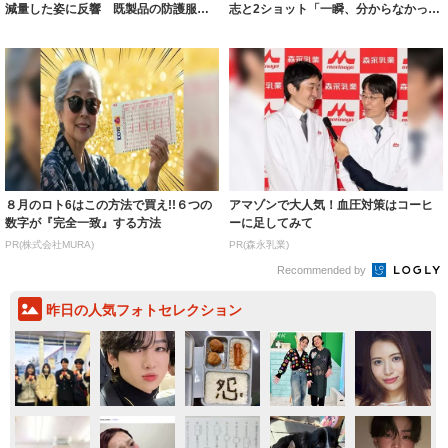
減量した姿に反響 既製品の防護服が
志と2ショット「一瞬、分からなかった
着られると...
わ」「テキ...
８月のロト6はこの方法で買え!!６つの
アマゾンで大人気！血圧対策はコーヒ
数字が『完全一致』する方法
ーに足してみて
PR(株式会社MURA)
PR(森永乳業)
Recommended by
昨日の人気フォトセレクション