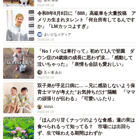
2026.08.10
令和8年8月8日に「888」高級車を大量投稿 ア
メリカ生まれタレント「何台所有してるんです
か」「LMカッコよすぎ」
まいどなメディア
2026.08.10
「No！パパは車行って」初めて1人で登園 ダ
ウン症の4歳娘の成長に思わず涙…「感動して
泣いちゃった」「表情も会話も愛おしい」
五ヶ瀬 あお
2026.08.10
双子弟が手足口病に…→兄に感染しないよう保
育士ママが考えた“お気持ちだけ”隔離 「ママ
の頑張りが伝わる」「可愛いふたり」
ANNA
2026.08.10
「ほんのり甘くナッツのような食感」蓮の実は
食べられるって知ってる？ 市場には出回ら
ず、生で味わえる期間はわずか