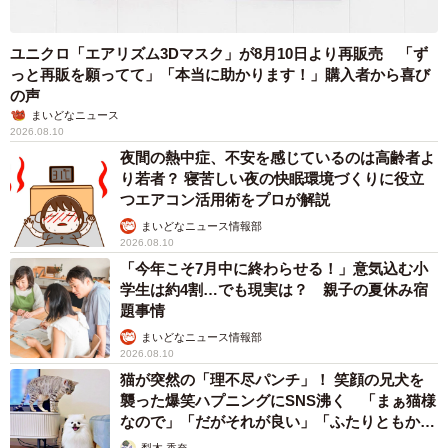
ユニクロ「エアリズム3Dマスク」が8月10日より再販売 「ず
っと再販を願ってて」「本当に助かります！」購入者から喜び
の声
まいどなニュース
2026.08.10
夜間の熱中症、不安を感じているのは高齢者よ
り若者？ 寝苦しい夜の快眠環境づくりに役立
つエアコン活用術をプロが解説
まいどなニュース情報部
2026.08.10
「今年こそ7月中に終わらせる！」意気込む小
学生は約4割…でも現実は？ 親子の夏休み宿
題事情
まいどなニュース情報部
2026.08.10
猫が突然の「理不尽パンチ」！ 笑顔の兄犬を
襲った爆笑ハプニングにSNS沸く 「まぁ猫様
なので」「だがそれが良い」「ふたりともかわ
いいね」
梨木 香奈