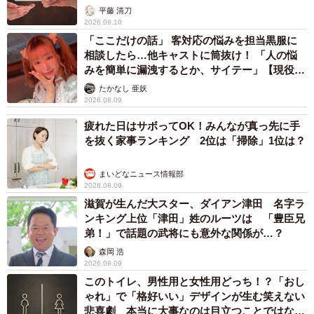
が解説
平藤 清刀
2026.08.10
「ここだけの話」 客対応の悩みを担当黒服に
相談したら…他キャストに筒抜け！ 「人の悩
みを簡単に漏洩するとか、サイテー」【現役キ
ャストに取材】
たかなし 亜妖
2026.08.09
疲れた日はサボってOK！みんなが真っ先に手
を抜く家事ランキング 2位は「掃除」1位は？
まいどなニュース情報部
2026.08.09
滋賀が生んだ大スター、ダイアン津田 名字ラ
ンキング上位「津田」姓のルーツは 「豊臣兄
弟！」で話題の武将にも意外な関係が…？
森岡 浩
2026.08.09
このトイレ、男性用と女性用どっち！？「おし
ゃれ」で「格好いい」デザインが生む笑えない
悲喜劇 本当に大事なのは目立つことではな