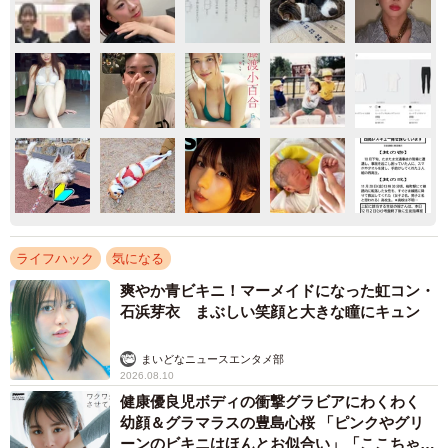
ライフハック
気になる
爽やか青ビキニ！マーメイドになった虹コン・
石浜芽衣 まぶしい笑顔と大きな瞳にキュン
まいどなニュースエンタメ部
2026.08.10
健康優良児ボディの衝撃グラビアにわくわく
幼顔＆グラマラスの豊島心桜 「ピンクやグリ
ーンのビキニはほんとお似合い」「ここちゃん