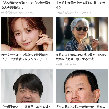
「占い師だけが知ってる〝お金が増え
【当選】金運が上がる直前に起こるサ
る人の共通点〟」
イン
PR(合同会社デジタルファーム )
PR(合同会社デジタルファーム )
ガーターベルトで際立つ妖艶脚線美
８月のロト6はこの方法で買え!!６つの
フリーアナ森香澄がランジェリーモデ
数字が『完全一致』する方法
ルに ｢PE...
PR(株式会社MURA)
「一瞬誰かと…」彦摩呂、30キロ近く
「キム兄」木村祐一が激やせ、松本人