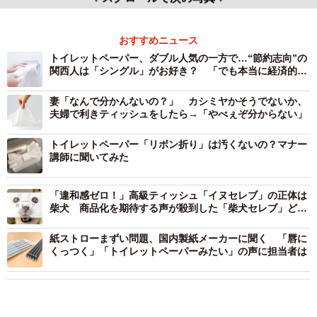
おすすめニュース
トイレットペーパー、ダブル人気の一方で…“節約志向”の
関西人は「シングル」がお好き？ 「でも本当に経済的な
のか」メーカーに聞いてみた
妻「なんで分かんないの？」 カシミヤかそうでないか、
夫婦で利きティッシュをしたら→「やべぇぞ分からない」
トイレットペーパー「リボン折り」は汚くないの？マナー
講師に聞いてみた
「違和感ゼロ！」高級ティッシュ「イヌセレブ」の正体は
柴犬 商品化を期待する声が殺到した「柴犬セレブ」どう
やって撮影した？
紙ストローまずい問題、国内製紙メーカーに聞く 「唇に
くっつく」「トイレットペーパーみたい」の声に担当者は