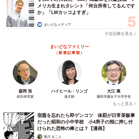
メリカ生まれタレント「何台所有してるんです
か」「LMカッコよすぎ」
まいどなメディア
６位以降を見る
まいどなファミリー
（新着記事順）
森岡 浩
ハイヒール・リンゴ
大江 篤
姓氏研究家
漫才師
園田学園女子大学学長
もっと見る
宿題を忘れたら即ゲンコツ 体罰が日常茶飯事
だった昭和の小中学校 小4男子の頬に押し付
けられた恐怖の棒とは？【漫画】
海川 まこと