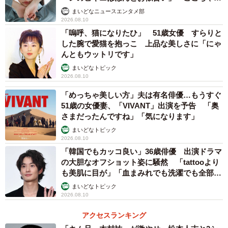
天使 また可愛くなった」
まいどなニュースエンタメ部
2026.08.10
「嗚呼、猫になりたひ」 51歳女優 すらりと
した腕で愛猫を抱っこ 上品な美しさに「にゃ
んともウットリです」
まいどなトピック
2026.08.10
「めっちゃ美しい方」夫は有名俳優…もうすぐ
51歳の女優妻、「VIVANT」出演を予告 「奥
さまだったんですね」「気になります」
まいどなトピック
2026.08.10
「韓国でもカッコ良い」36歳俳優 出演ドラマ
の大胆なオフショット姿に騒然 「tattooより
も美肌に目が」「血まみれでも洗濯でも全部か
っこいい」
まいどなトピック
2026.08.10
アクセスランキング