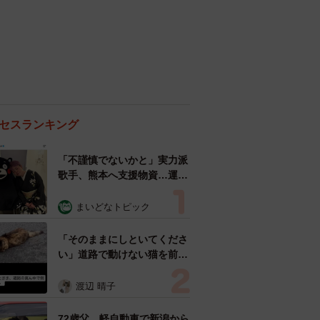
セスランキング
「不謹慎でないかと」実力派
歌手、熊本へ支援物資…運搬
トラックの車体デザインにた
めらい 「痛いほど伝わる」
まいどなトピック
「行動され立派」
「そのままにしといてくださ
い」道路で動けない猫を前に
返された一言… 懸命に生き
ようとした4日間 「命の重
渡辺 晴子
さはみんな同じ」保護団体代
表の訴え
72歳父、軽自動車で新潟から