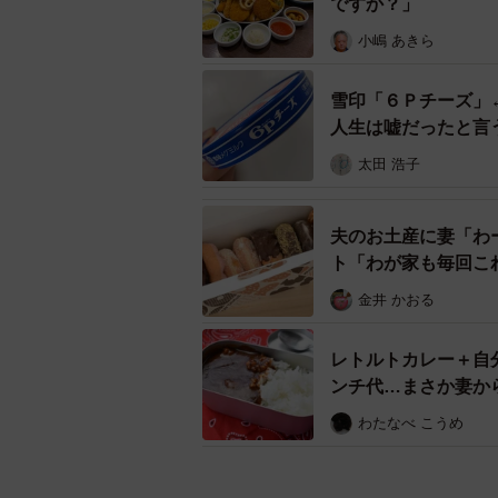
ですか？」
小嶋 あきら
雪印「６Ｐチーズ」
人生は嘘だったと言
太田 浩子
夫のお土産に妻「わ
ト「わが家も毎回こ
金井 かおる
レトルトカレー＋自
ンチ代…まさか妻か
わたなべ こうめ