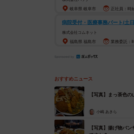
岐阜県 岐阜市
正社員：時給
病院受付・医療事務パート/土
株式会社コムネット
福島県 福島市
業務委託：時
Sponsored by
おすすめニュース
【写真】まっ茶色の
小嶋 あきら
【写真】揚げ物バン