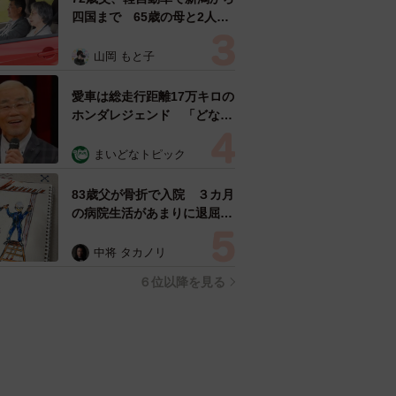
四国まで 65歳の母と2人で
3泊4日の旅 パーキングの休
憩まで分刻み… 「大学生で
山岡 もと子
も組まねえよ！」
愛車は総走行距離17万キロの
ホンダレジェンド 「どなた
か欲しい方が居たら」 大御
所漫才師が譲渡の意向
まいどなトピック
83歳父が骨折で入院 ３カ月
の病院生活があまりに退屈で
「画用紙と色鉛筆持ってこ
い！」→スケッチブックを見
中将 タカノリ
た家族が仰天「これ、売れま
６位以降を見る
すよ…」