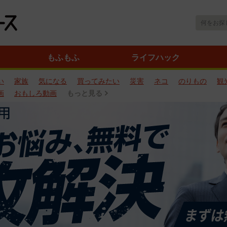
もふもふ
ライフハック
い
家族
気になる
買ってみたい
災害
ネコ
のりもの
観
画
おもしろ動画
もっと見る