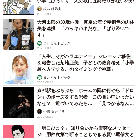
い事にびっくり 人の欲には終わりがないのか
松波 穂乃圭
2026.08.06
大河出演の39歳俳優 真夏の海で赤銅色の肉体
美を連投 「バッキバキだな」「ばり渋いで
す」
まいどなトピック
2026.08.06
「人生こそがバラエティー」 マレーシア移住
を報告した菊地亜美 子どもの教育考え「小学
校へ入学するこのタイミングで挑戦」
まいどなトピック
2026.08.06
京都駅をぶらぶら→ホームの隅に何やら「ドロ
ン」のポーズをする忍者 この暑い中いったい
なぜ？ 近づいてみたら… 「見つかるなんて
未熟」
中将 タカノリ
2026.08.06
「明日ひま？」 知り合いから唐突なメッセー
ジ 用件次第で断ることもできる賢い返信文と