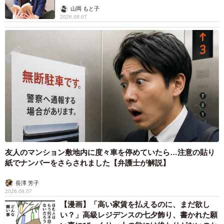
山岡 もと子
2026.08.07
友人のマンション敷地内に度々車を停めていたら…注意の貼り
紙でナンバーをさらされました【弁護士が解説】
長澤 芳子
2026.08.07
【漫画】「高い家賃を払えるのに、まだ欲し
い？」高級レジデンスの七夕飾り、書かれた願