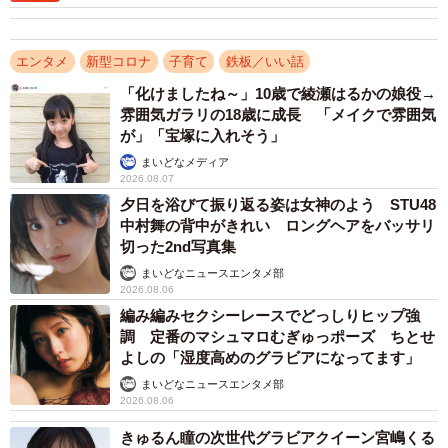
エンタメ
新型コロナ
子育て
鉄板／いい話
「化けましたね～」10歳で綾瀬はるかの娘役→
雰囲気ガラリの18歳に成長 「メイクで雰囲気
が」「宝塚に入れそう」
まいどなメディア
2026.08.07
夕日を浴びて振り返る姿は女神のよう STU48
中村舞の背中がきれい ロングヘアをバッサリ
切った2nd写真集
まいどなニュースエンタメ部
2026.08.06
編み編みセクシーレースでどっしりヒップ強
調 定番のマシュマロむぎゅっポーズ ちとせ
よしの「湿度高めのグラビアになってます」
まいどなニュースエンタメ部
2026.08.06
きゅるん瞳の次世代グラビアクイーン宮嶋くる