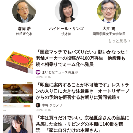
森岡 浩
ハイヒール・リンゴ
大江 篤
姓氏研究家
漫才師
園田学園女子大学学長
もっと見る
「国産マッチでもバズりたい」願いかなった！
老舗メーカーの投稿が4100万再生 他業種も
続々相乗りでミーム化へ発展
まいどなニュース調査部
2026.08.07
「即座に案内することが不可能です」レストラ
ンの入り口に大きな注意書き オートリザーブ
からの予約を拒否するお断りに賛同者続々
中将 タカノリ
2026.08.07
「本は買うだけでいい」京極夏彦さんの言葉に
共感した女性→リビングの本棚に140冊を積
読 「家に自分だけの本屋さん」