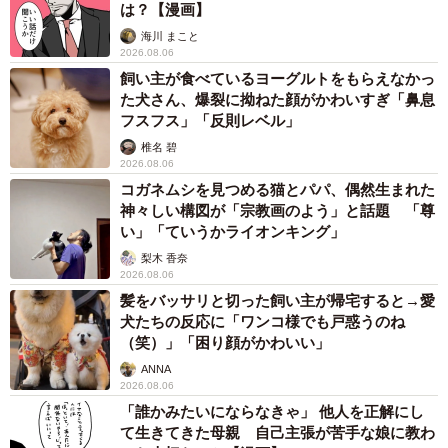
は？【漫画】
海川 まこと
2026.08.06
飼い主が食べているヨーグルトをもらえなかっ
た犬さん、爆裂に拗ねた顔がかわいすぎ「鼻息
フスフス」「反則レベル」
椎名 碧
2026.08.06
コガネムシを見つめる猫とパパ、偶然生まれた
神々しい構図が「宗教画のよう」と話題 「尊
い」「ていうかライオンキング」
梨木 香奈
2026.08.06
髪をバッサリと切った飼い主が帰宅すると→愛
犬たちの反応に「ワンコ様でも戸惑うのね
（笑）」「困り顔がかわいい」
ANNA
2026.08.06
「誰かみたいにならなきゃ」 他人を正解にし
て生きてきた母親 自己主張が苦手な娘に教わ