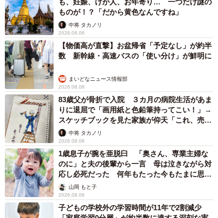
も、妊娠、けが人、お年寄り… 一つだけ謎の
ものが！？「だから黄色なんですね」
中将 タカノリ
2026.08.06
【物価高が直撃】お盆帰省「予定なし」が約半
数 新幹線・高速バスの「使い分け」が鮮明に
まいどなニュース情報部
2026.08.06
83歳父が骨折で入院 ３カ月の病院生活があま
りに退屈で「画用紙と色鉛筆持ってこい！」→
スケッチブックを見た家族が仰天「これ、売れ
ますよ…」
中将 タカノリ
2026.08.06
1歳息子が腕を亜脱臼 「奥さん、専業主婦な
のに」と夫の後輩から一言 母は泣きながら対
応し必死だった 何年もたった今もたまに思い
出し…
山岡 もと子
2026.08.06
子どもの学校外の学習時間が11年で2割減少
「家庭学習0分層」が約半数に達する深刻な実