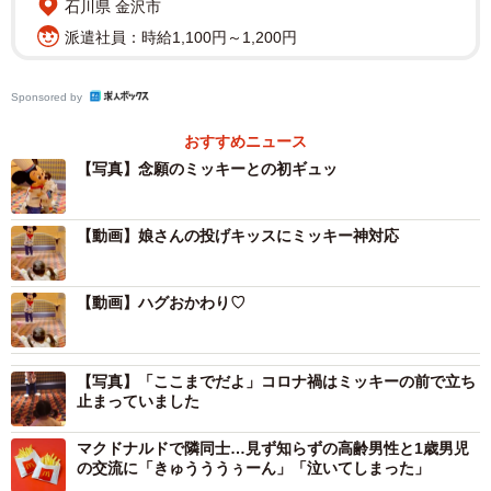
石川県 金沢市
派遣社員：時給1,100円～1,200円
Sponsored by
おすすめニュース
【写真】念願のミッキーとの初ギュッ
【動画】娘さんの投げキッスにミッキー神対応
【動画】ハグおかわり♡
【写真】「ここまでだよ」コロナ禍はミッキーの前で立ち
止まっていました
マクドナルドで隣同士…見ず知らずの高齢男性と1歳男児
の交流に「きゅうううぅーん」「泣いてしまった」