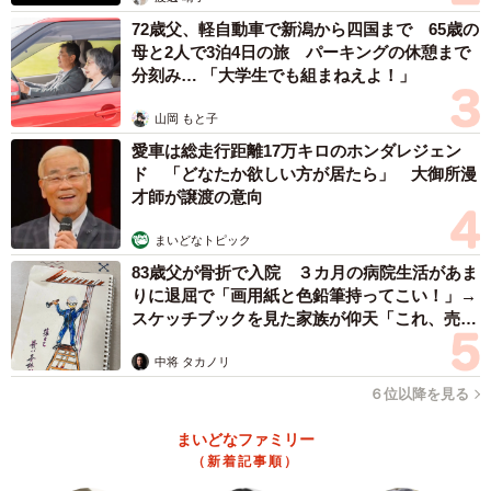
72歳父、軽自動車で新潟から四国まで 65歳の
母と2人で3泊4日の旅 パーキングの休憩まで
分刻み… 「大学生でも組まねえよ！」
山岡 もと子
愛車は総走行距離17万キロのホンダレジェン
ド 「どなたか欲しい方が居たら」 大御所漫
才師が譲渡の意向
まいどなトピック
83歳父が骨折で入院 ３カ月の病院生活があま
りに退屈で「画用紙と色鉛筆持ってこい！」→
スケッチブックを見た家族が仰天「これ、売れ
ますよ…」
中将 タカノリ
６位以降を見る
まいどなファミリー
（新着記事順）