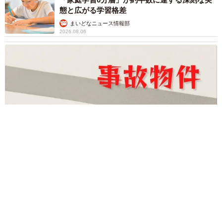
態と広がる学習格差
まいどなニュース情報部
2026.08.06
「事故物件」という言葉のイメージにとらわれていませんか？
不動産業者が語る「物件の可能性」を閉ざさないために必要な
こと
平藤 清刀
2026.08.06
東京・千代田区の中央線高架に心ない落書き