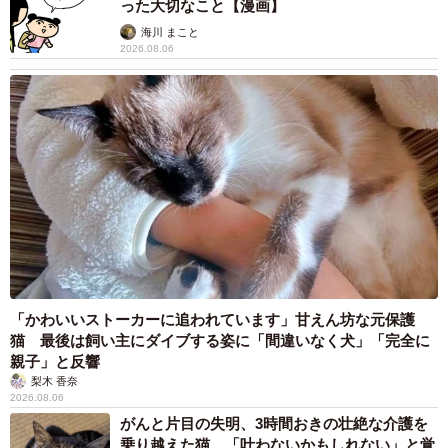
った大切なこと【漫画】
海川 まこと
2026.08.06
「かわいいストーカーに追われています」甘えん坊な元保護
猫 最後は飼い主にダイブする姿に「間違いなく犬」「完全に
親子」と反響
梨木 香奈
2026.08.06
がんと片目の失明、3時間おきの壮絶な介護を
乗り越えた猫 「叶わないかもしれない」と覚