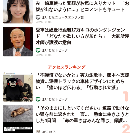
み 鉛筆使った変顔がお気に入りカット 「お
腹が出ないように…」とコメントもキュート
まいどなニュースエンタメ部
2026.08.06
愛車は総走行距離17万キロのホンダレジェン
ド 「どなたか欲しい方が居たら」 大御所漫
才師が譲渡の意向
まいどなトピック
2026.08.06
アクセスランキング
「不謹慎でないかと」実力派歌手、熊本へ支援
物資…運搬トラックの車体デザインにためら
い 「痛いほど伝わる」「行動され立派」
まいどなトピック
「そのままにしといてください」道路で動けな
い猫を前に返された一言… 懸命に生きようと
した4日間 「命の重さはみんな同じ」保護団
体代表の訴え
渡辺 晴子