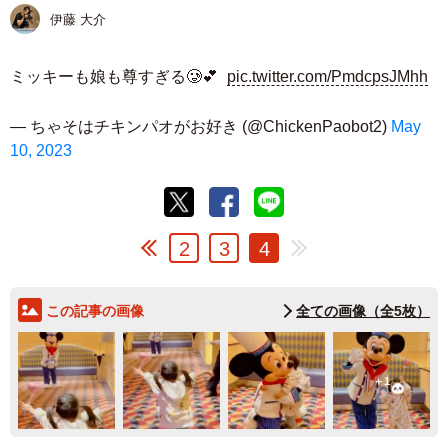
伊藤 大介
ミッキーも娘も尊すぎる🥲💕
pic.twitter.com/PmdcpsJMhh
— ちゃそはチキンパオがお好き (@ChickenPaobot2)
May
10, 2023
2
3
4
この記事の画像
全ての画像（全5枚）
1