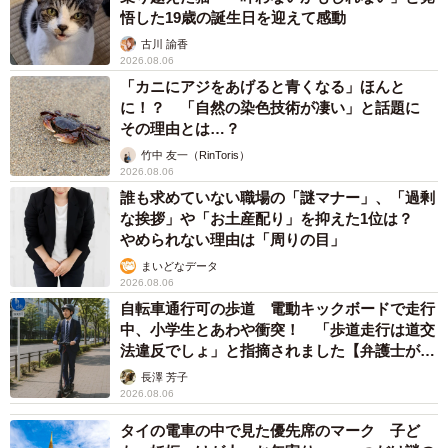
悟した19歳の誕生日を迎えて感動
古川 諭香
2026.08.06
「カニにアジをあげると青くなる」ほんと
に！？ 「自然の染色技術が凄い」と話題に
その理由とは…？
竹中 友一（RinToris）
2026.08.06
誰も求めていない職場の「謎マナー」、「過剰
な挨拶」や「お土産配り」を抑えた1位は？
やめられない理由は「周りの目」
まいどなデータ
2026.08.06
自転車通行可の歩道 電動キックボードで走行
中、小学生とあわや衝突！ 「歩道走行は道交
法違反でしょ」と指摘されました【弁護士が解
説】
長澤 芳子
2026.08.06
タイの電車の中で見た優先席のマーク 子ど