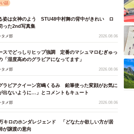
いい話
2/5
る姿は女神のよう STU48中村舞の背中がきれい ロ
小さな手でミッキーを抱き締めています（提供画像）
った2nd写真集
レストラン「シェフ・ミッキー」では、利用客がミッキ
ンタメ部
2026.08.06
1年4月から行っています。
ースでどっしりヒップ強調 定番のマシュマロむぎゅっ
キーにハグしたい」と言ってたんでしょうか。
の「湿度高めのグラビアになってます」
ンタメ部
2026.08.06
言いはじめました。ミッキーには月1〜2ヶ月に1回ぐら
」
グラビアクイーン宮嶋くるみ 鉛筆使った変顔がお気に
が出ないように…」とコメントもキュート
ンタメ部
2026.08.06
7万キロのホンダレジェンド 「どなたか欲しい方が居
師が譲渡の意向