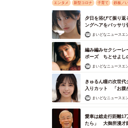
エンタメ
新型コロナ
子育て
鉄板／
夕日を浴びて振り返
念願のミッキーとの初ギュッ。
ングヘアをバッサリ切
ディズニーアンバサダーホテル内の
まいどなニュースエ
ーと記念撮影できるサービスを202
編み編みセクシーレ
ーー娘さんは何歳くらいから「ミッ
ポーズ ちとせよし
まいどなニュースエ
「2歳ぐらいから『ぎゅーしたい』と
いのペースで会いに行っていました
きゅるん瞳の次世代
入りカット 「お腹
まいどなニュースエ
愛車は総走行距離1
たら」 大御所漫才