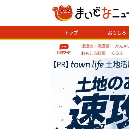
ニ
トップ
おもしろ
ュ
ー
保護犬・保護猫
かんさ
ス
一
おもしろ動画
くるま
覧