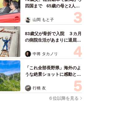
四国まで 65歳の母と2人で
3泊4日の旅 パーキングの休
憩まで分刻み… 「大学生で
山岡 もと子
も組まねえよ！」
83歳父が骨折で入院 ３カ月
の病院生活があまりに退屈で
「画用紙と色鉛筆持ってこ
い！」→スケッチブックを見
中将 タカノリ
た家族が仰天「これ、売れま
すよ…」
「これ全部長野県」海外のよ
うな絶景ショットに感動と反
響「離れてからいいところだ
ったんだって気づいた」
行橋 友
６位以降を見る