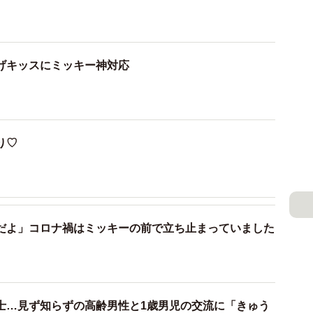
げキッスにミッキー神対応
り♡
だよ」コロナ禍はミッキーの前で立ち止まっていました
士…見ず知らずの高齢男性と1歳男児の交流に「きゅう