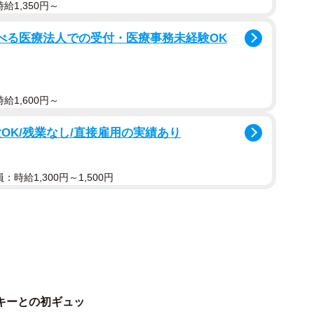
給1,350円～
1/5
ミッキー会いたかったよー！（提供画像）
選べる医療法人での受付・医療事務未経験OK
禁され、生まれて初めてミッキーの胸に飛び込む3歳児
給1,600円～
ickenPaobot2）さんの娘さんはミッキーが大好
OK/残業なし/直接雇用の実績あり
京ディズニーランド近くのディズニーアンバサダーホテ
ンでシェフ姿のミッキーと写真を撮るのを楽しみにして
：時給1,300円～1,500円
ッキーとの触れ合いはNG。娘さんはソーシャルディン
に引かれた白線の前で立ち止まり、約束を守ってきまし
娘さんは一目散にミッキーの元へ駆け出しました。お母さ
キーとの初ギュッ
たい」