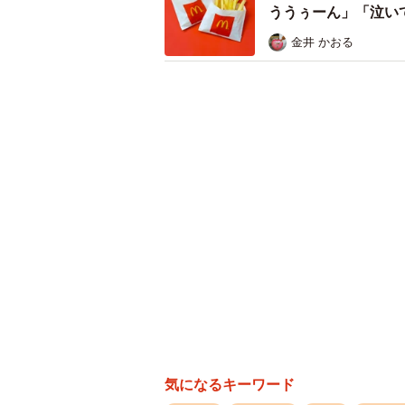
ううぅーん」「泣い
金井 かおる
気になるキーワード