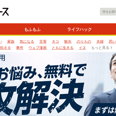
もふもふ
ライフハック
い
家族
気になる
災害
ネコ
観光
のりもの
夫婦
思い
街ネタ
事件
ウェブ漫画
ともに生きる
イヌ
もっと見る