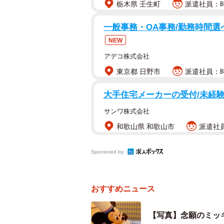
栃木県 壬生町
派遣社員：時
ついにハグ解禁！
一般事務・OA事務/勤務時間
NEW
コロナ禍で禁止されていたハグが解
アデコ株式会社
の動画が話題です。
東京都 日野市
派遣社員：時
「ちゃそはチキンパオがお好き」（@Ch
大手住宅メーカーの受付/未経験
き。歩けるようになった2歳から東
サンワ株式会社
ルに足を運び、ホテル内のレストラ
和歌山県 和歌山市
派遣社員
いました。でも当時はコロナ禍でミ
スタンスを守るため、ミッキーの前
Sponsored by
た。
5月8日、ついにハグが解禁され、
おすすめニュース
んに話を聞きました。
【写真】念願のミッ
2歳から「ミッキーにぎゅーし