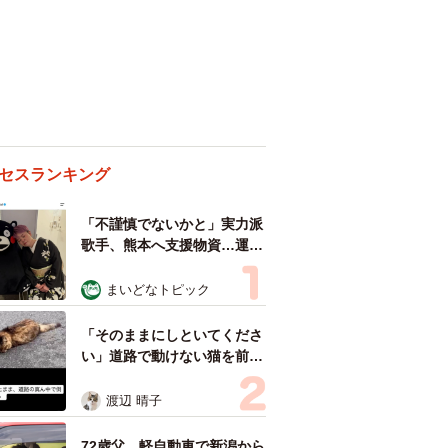
セスランキング
「不謹慎でないかと」実力派
歌手、熊本へ支援物資…運搬
トラックの車体デザインにた
めらい 「痛いほど伝わる」
まいどなトピック
「行動され立派」
「そのままにしといてくださ
い」道路で動けない猫を前に
返された一言… 懸命に生き
ようとした4日間 「命の重
渡辺 晴子
さはみんな同じ」保護団体代
表の訴え
72歳父、軽自動車で新潟から