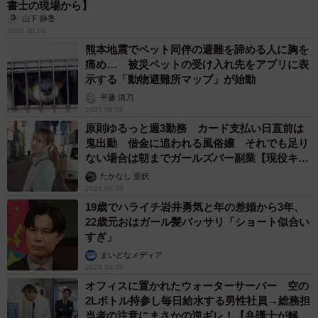
書士の現場から】
山下 静香
2026.08.08
熊本地震でペット同伴の避難を諦める人に胸を
痛め… 被災ペットの受け入れ先をアプリに表
示する「動物避難所マップ」が始動
平藤 清刀
2026.08.08
原則ゆるっと週3勤務 カード支払い日直前は
鬼出勤 借金に追われる風俗嬢 それでも足り
ない場合は朝までガールズバー副業【現役キャ
ストに取材】
たかなし 亜妖
2026.08.08
19歳でハライチ岩井勇気と年の差婚から3年、
22歳元おはガール髪バッサリ「ショート似合い
すぎ」
まいどなメディア
2026.08.08
オフィスに置かれたウォーターサーバー 空の
2Lボトル持参し毎日給水する男性社員→総務担
当者の注意にまさかの逆ギレ！【弁護士が解