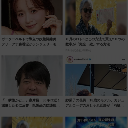
ガーターベルトで際立つ妖艶脚線美
８月のロト6はこの方法で買え!!６つの
フリーアナ森香澄がランジェリーモデ
数字が『完全一致』する方法
ルに ｢PE...
PR(株式会社MURA)
「一瞬誰かと…」彦摩呂、30キロ近く
紗栄子の長男 18歳のモデル、カジュ
減量した姿に反響 既製品の防護服が
アルコーデのおしゃれ近影が「両親の
着られると...
いいとこ取...