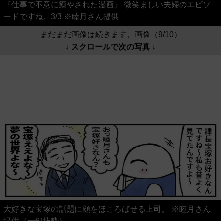
『仕事で不意に癒やされた漫画』 微笑ましい夫婦のエピソ
ードですね。3/3 ※睦月さん提供
まだまだ画像は続きます。画像（9/10）
↓ スクロールで次の写真 ↓
大好きな宝塚の話題に顔をほころばせる上司。 ※睦月さん
提供（一部抜粋）