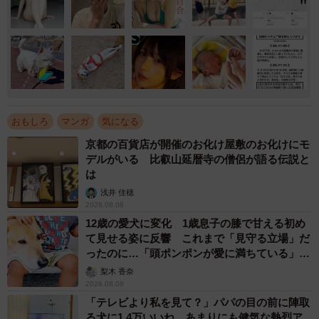
おもしろ
マンガ
気になる
京都の百貨店が開催のお化け屋敷のお化けにモ
デルがいる 比叡山延暦寺の僧侶が語る伝説と
は
浅井 佳穂
2026.08.08
12歳の愛犬に変化 1歳息子の膝で甘える初め
て見せる姿に反響 これまで「見守る立場」だ
ったのに…「頭ポンポンが愛に満ちている」
「尊…」
梨木 香奈
2026.08.08
「テレビより私を見て？」パパの目の前に陣取
る犬に1.4万いいね あまりにも健気な熱烈ア