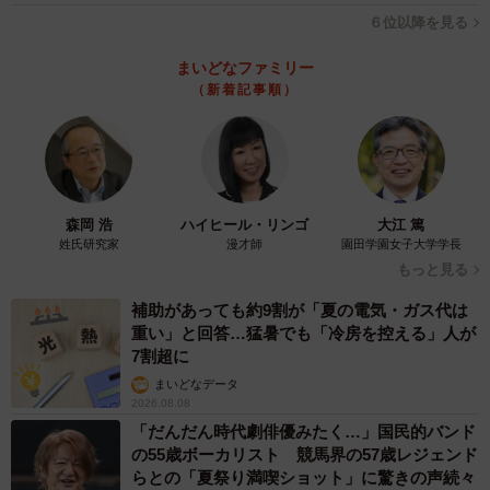
６位以降を見る
まいどなファミリー
（新着記事順）
森岡 浩
ハイヒール・リンゴ
大江 篤
姓氏研究家
漫才師
園田学園女子大学学長
もっと見る
補助があっても約9割が「夏の電気・ガス代は
重い」と回答…猛暑でも「冷房を控える」人が
7割超に
まいどなデータ
2026.08.08
「だんだん時代劇俳優みたく…」国民的バンド
の55歳ボーカリスト 競馬界の57歳レジェンド
らとの「夏祭り満喫ショット」に驚きの声続々