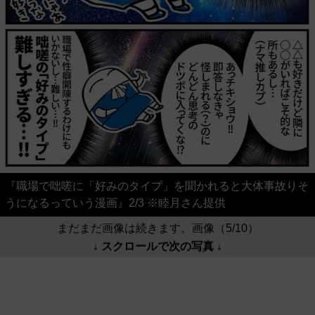
『職場で咄嗟に「好みのタイプ」を聞かれると大体事故りそ
うになるっていう漫画』2/3 ※睦月さん提供
まだまだ画像は続きます。画像（5/10）
↓ スクロールで次の写真 ↓