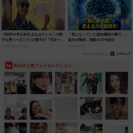
【昭和43年以前生まれはロト６この数
「気になっていた認知機能が菌で…」
字を買うべき】6つの数字が「完全一
森永が開発。感動の70代続出
致」する方...
PR(株式会社MURA)
PR(森永乳業)
Recommended by
昨日の人気フォトセレクション