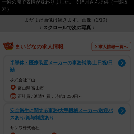
一瞬の間で表情が変わりました。 ※睦月さん提供（一部抜
粋）
まだまだ画像は続きます。画像（2/10）
↓ スクロールで次の写真 ↓
まいどなの求人情報
求人情報一覧へ
半導体・医療装置メーカーの事務補助/土日祝/日
勤
株式会社平山
富山県 富山市
正社員 / 派遣社員：時給1,230円～
安全衛生に関する事務/大手機械メーカー/送迎バ
スあり/賞与制度あり
サンワ株式会社