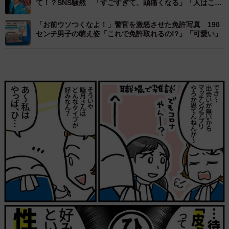
て！？SNS騒然 「すごすぎて、頭痛くなる」「人はここ
まで変われるのか」
「お前ウソつくなよ！」警官を激怒させた免許写真 190
センチ男子の萌え姿「これで免許取れるの!?」「可愛い」