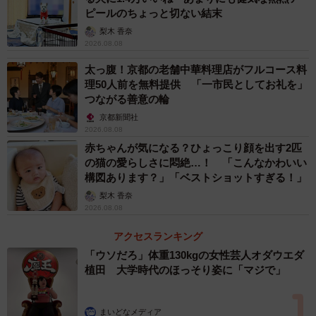
ピールのちょっと切ない結末
梨木 香奈
2026.08.08
太っ腹！京都の老舗中華料理店がフルコース料
理50人前を無料提供 「一市民としてお礼を」
つながる善意の輪
京都新聞社
2026.08.08
赤ちゃんが気になる？ひょっこり顔を出す2匹
の猫の愛らしさに悶絶…！ 「こんなかわいい
構図あります？」「ベストショットすぎる！」
梨木 香奈
2026.08.08
アクセスランキング
「ウソだろ」体重130kgの女性芸人オダウエダ
植田 大学時代のほっそり姿に「マジで」
まいどなメディア