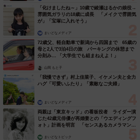
「化けましたね～」10歳で綾瀬はるかの娘役→
雰囲気ガラリの18歳に成長 「メイクで雰囲気
が」「宝塚に入れそう」
まいどなメディア
72歳父、軽自動車で新潟から四国まで 65歳の
母と2人で3泊4日の旅 パーキングの休憩まで
分刻み… 「大学生でも組まねえよ！」
山岡 もと子
「我慢できず」村上佳菜子、イケメン夫と全力
ハグ「可愛いふたり」「素敵なご夫婦」
まいどなメディア
両親は「東京キッド」の看板役者 ライダー演
じた42歳元俳優が再婚妻との「ウエディングフ
ォト」計画を明言 「センスあるカメラマン求
む」
まいどなトピック