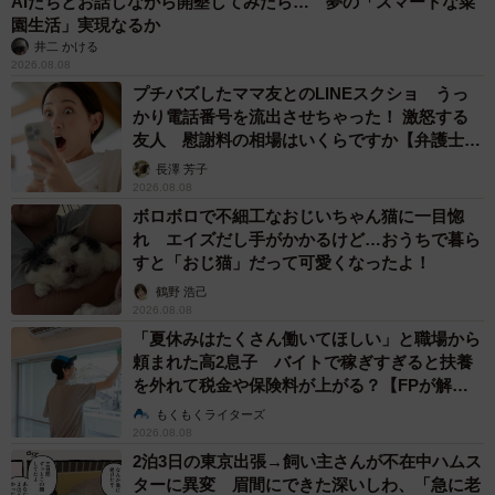
AIたちとお話しながら開墾してみたら… 夢の「スマートな菜
園生活」実現なるか
井二 かける
2026.08.08
プチバズしたママ友とのLINEスクショ うっ
かり電話番号を流出させちゃった！ 激怒する
友人 慰謝料の相場はいくらですか【弁護士が
解説】
長澤 芳子
2026.08.08
ボロボロで不細工なおじいちゃん猫に一目惚
れ エイズだし手がかかるけど…おうちで暮ら
すと「おじ猫」だって可愛くなったよ！
鶴野 浩己
2026.08.08
「夏休みはたくさん働いてほしい」と職場から
頼まれた高2息子 バイトで稼ぎすぎると扶養
を外れて税金や保険料が上がる？【FPが解
説】
もくもくライターズ
2026.08.08
2泊3日の東京出張→飼い主さんが不在中ハムス
ターに異変 眉間にできた深いしわ、「急に老