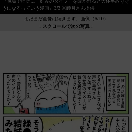
『職場で咄嗟に「好みのタイプ」を聞かれると大体事故りそ
うになるっていう漫画』3/3 ※睦月さん提供
まだまだ画像は続きます。画像（6/10）
↓ スクロールで次の写真 ↓