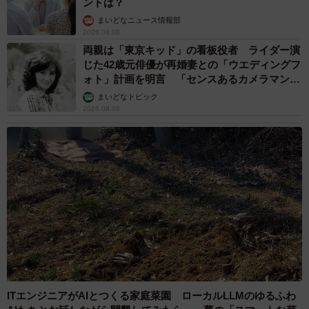
ントは？
まいどなニュース情報部
2026.08.08
両親は「東京キッド」の看板役者 ライダー演
じた42歳元俳優が再婚妻との「ウエディングフ
ォト」計画を明言 「センスあるカメラマン求
む」
まいどなトピック
2026.08.08
ITエンジニアがAIとつくる家庭菜園 ローカルLLMのゆるふわ