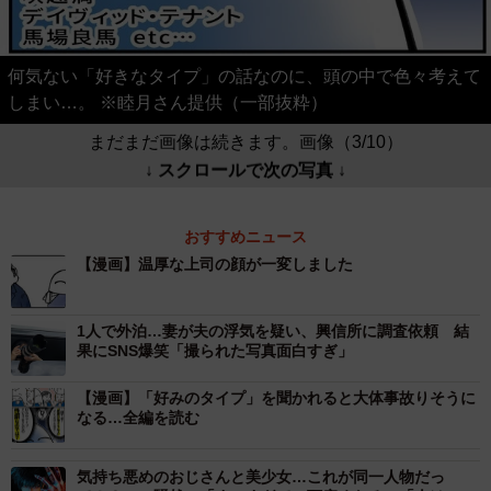
何気ない「好きなタイプ」の話なのに、頭の中で色々考えて
しまい…。 ※睦月さん提供（一部抜粋）
まだまだ画像は続きます。画像（3/10）
↓ スクロールで次の写真 ↓
おすすめニュース
【漫画】温厚な上司の顔が一変しました
1人で外泊…妻が夫の浮気を疑い、興信所に調査依頼 結
果にSNS爆笑「撮られた写真面白すぎ」
【漫画】「好みのタイプ」を聞かれると大体事故りそうに
なる…全編を読む
気持ち悪めのおじさんと美少女…これが同一人物だっ