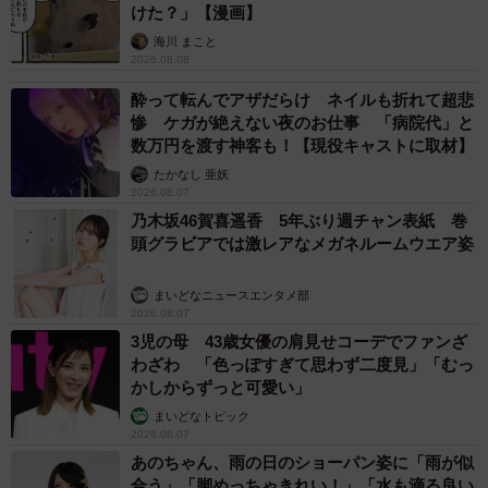
けた？」【漫画】
海川 まこと
2026.08.08
酔って転んでアザだらけ ネイルも折れて超悲
惨 ケガが絶えない夜のお仕事 「病院代」と
数万円を渡す神客も！【現役キャストに取材】
たかなし 亜妖
2026.08.07
乃木坂46賀喜遥香 5年ぶり週チャン表紙 巻
頭グラビアでは激レアなメガネルームウエア姿
まいどなニュースエンタメ部
2026.08.07
3児の母 43歳女優の肩見せコーデでファンざ
わざわ 「色っぽすぎて思わず二度見」「むっ
かしからずっと可愛い」
まいどなトピック
2026.08.07
あのちゃん、雨の日のショーパン姿に「雨が似
合う」「脚めっちゃきれい！」「水も滴る良い