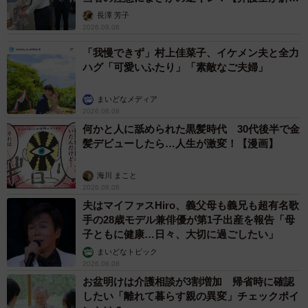
説】
長澤 芳子
2026.08.08
「我慢できず」村上佳菜子、イケメン夫と全力
ハグ「可愛いふたり」「素敵なご夫婦」
まいどなメディア
2026.08.08
何かと人に舐められた黒髪時代 30代後半で金
髪デビューしたら…人生が激変！【漫画】
海川 まこと
2026.08.08
夫はマイファスHiro、義父母も義兄も超有名歌
手の28歳モデル兼俳優が第1子出産を報告「母
子ともに健康…日々、大切に過ごしたい」
まいどなトピック
2026.08.08
お盆明けは介護相談が3割増加 帰省時に確認
したい「離れて暮らす親の異変」チェックポイ