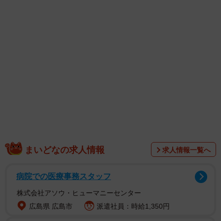
いました。
まいどなの求人情報
求人情報一覧へ
その中の1匹におむつをした猫が…夫婦から「10歳くらい
病院での医療事務スタッフ
で、足が悪いよ」と言われ、渡されました。名前は、ちぃ
株式会社アソウ・ヒューマニーセンター
ちゃん。とっても体が小さく、下半身がまひして後ろ足は
広島県 広島市
派遣社員：時給1,350円
立たず、自力排せつもできない状態でした。