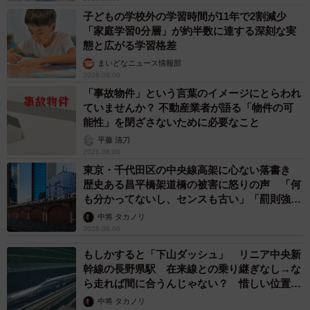
子どもの学校外の学習時間が11年で2割減少
「家庭学習0分層」が約半数に達する深刻な実
態と広がる学習格差
まいどなニュース情報部
2026.08.06
「事故物件」という言葉のイメージにとらわれ
ていませんか？ 不動産業者が語る「物件の可
能性」を閉ざさないために必要なこと
平藤 清刀
2026.08.06
東京・千代田区の中央線高架に心ない落書き
歴史ある昌平橋架道橋の被害に怒りの声 「何
も分かってないし、センスも古い」「罰則強化
して」
中将 タカノリ
2026.08.06
もしかすると「下山ダッシュ」 リニア中央新
幹線の長野県駅 在来線との乗り継ぎなし→な
ら走れば間に合うんじゃない？ 惜しい位置関
係が反響
中将 タカノリ