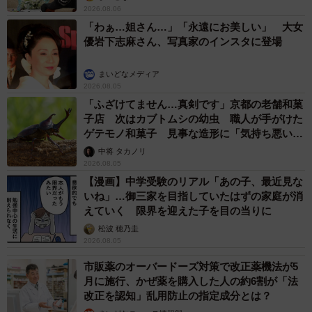
2026.08.06
「わぁ…姐さん…」「永遠にお美しい」 大女
優岩下志麻さん、写真家のインスタに登場
まいどなメディア
2026.08.05
「ふざけてません…真剣です」京都の老舗和菓
子店 次はカブトムシの幼虫 職人が手がけた
ゲテモノ和菓子 見事な造形に「気持ち悪いく
らいリアル」
中将 タカノリ
2026.08.05
【漫画】中学受験のリアル「あの子、最近見な
いね」…御三家を目指していたはずの家庭が消
えていく 限界を迎えた子を目の当りに
松波 穂乃圭
2026.08.05
市販薬のオーバードーズ対策で改正薬機法が5
月に施行、かぜ薬を購入した人の約6割が「法
改正を認知」乱用防止の指定成分とは？