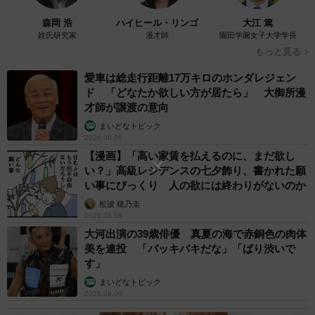
森岡 浩
ハイヒール・リンゴ
大江 篤
「椎間板に細菌などが感染して炎症を起こす病気でワンち
姓氏研究家
漫才師
園田学園女子大学学長
もっと見る
ゃんに多く、猫では珍しいそうです。脊椎炎の治療は、脊
椎炎に効く抗生物質を長期間服用すること。急に歩けるよ
愛車は総走行距離17万キロのホンダレジェン
ド 「どなたか欲しい方が居たら」 大御所漫
うになったのは、保護当時、風邪や足先のけがの治療で抗
才師が譲渡の意向
生剤を使ったことから一時的に良くなったみたいです。病
まいどなトピック
院に連れて行っていれば早く治ったはず…でも、薬を頑張
2026.08.06
ってしっかり飲んで、今ではすっかり元気に跳んで走っ
【漫画】「高い家賃を払えるのに、まだ欲し
い？」高級レジデンスの七夕飾り、書かれた願
て、もちろんトイレも自分でできてます」（福岡さん）
い事にびっくり 人の欲には終わりがないのか
松波 穂乃圭
さらに詳しい検査で、ちぃちゃんは腰椎と肋骨が1本ずつ足
2026.08.06
りないことが分かりましたが、普段の生活には支障がない
大河出演の39歳俳優 真夏の海で赤銅色の肉体
とのこと。このほか、膀胱炎の状態だったためか腎臓の一
美を連投 「バッキバキだな」「ばり渋いで
す」
部が石灰化していることも判明。こちらも特にトイレが近
まいどなトピック
いなど不自由なことはないそうです。
2026.08.06