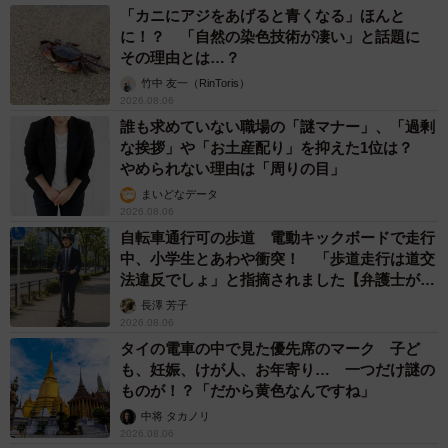
「カニにアジをあげると青くなる」ほんと
に！？ 「自然の染色技術が凄い」と話題に
その理由とは…？
竹中 友一（RinToris）
2026.08.06
誰も求めていない職場の「謎マナー」、「過剰
な挨拶」や「お土産配り」を抑えた1位は？
やめられない理由は「周りの目」
まいどなデータ
2026.08.06
自転車通行可の歩道 電動キックボードで走行
中、小学生とあわや衝突！ 「歩道走行は道交
法違反でしょ」と指摘されました【弁護士が解
説】
長澤 芳子
2026.08.06
タイの電車の中で見た優先席のマーク 子ど
も、妊娠、けが人、お年寄り… 一つだけ謎の
ものが！？「だから黄色なんですね」
中将 タカノリ
2026.08.06
5/5