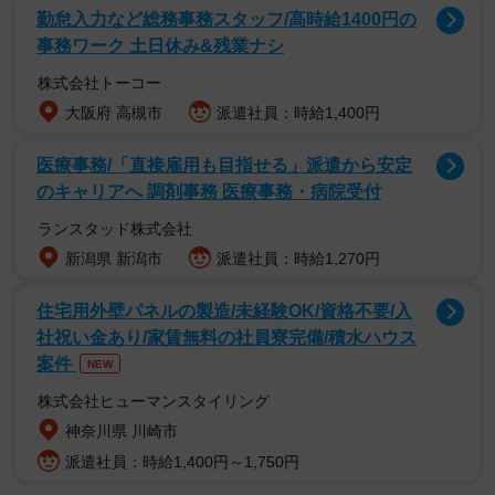
勤怠入力など総務事務スタッフ/高時給1400円の
「ご夫婦は不妊手術をせずに猫を飼育したため増えてしま
事務ワーク 土日休み&残業ナシ
ったようです。引っ越し期限が迫り、緊急レスキューとな
株式会社トーコー
りました。猫の中で特に体調が良くなかったのがちぃちゃ
大阪府 高槻市
派遣社員：時給1,400円
ん。ご夫婦に聞くも詳細は不明で、いつから、何がきっか
医療事務/「直接雇用も目指せる」派遣から安定
けで下半身にまひが出たのか分からず。年も10歳くらいと
のキャリアへ 調剤事務 医療事務・病院受付
言っていたのですが、獣医師さんに診てもらって口の中の
ランスタッド株式会社
状態から保護時は5歳くらいだと言われました。おしっこや
新潟県 新潟市
派遣社員：時給1,270円
うんちがお腹にたまって溢れてくるため、おむつをしてい
たみたいです」（「けだ・まも」メンバー・福岡さん）
住宅用外壁パネルの製造/未経験OK/資格不要/入
社祝い金あり/家賃無料の社員寮完備/積水ハウス
案件
NEW
株式会社ヒューマンスタイリング
神奈川県 川崎市
派遣社員：時給1,400円～1,750円