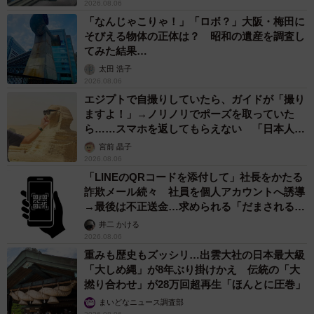
2026.08.06
「なんじゃこりゃ！」「ロボ？」大阪・梅田に
そびえる物体の正体は？ 昭和の遺産を調査し
てみた結果…
太田 浩子
2026.08.06
エジプトで自撮りしていたら、ガイドが「撮り
ますよ！」→ノリノリでポーズを取っていた
ら……スマホを返してもらえない 「日本人は
カモ代表かも」「私は6時間で3万円払った」
宮前 晶子
2026.08.06
「LINEのQRコードを添付して」社長をかたる
詐欺メール続々 社員を個人アカウントへ誘導
→最後は不正送金…求められる「だまされる前
提」の対策
井二 かける
2026.08.06
重みも歴史もズッシリ…出雲大社の日本最大級
「大しめ縄」が8年ぶり掛けかえ 伝統の「大
撚り合わせ」が28万回超再生「ほんとに圧巻」
まいどなニュース調査部