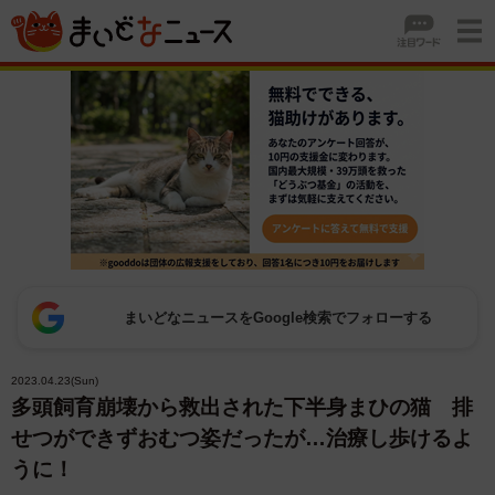
まいどなニュースをGoogle検索でフォローする
2023.04.23(Sun)
多頭飼育崩壊から救出された下半身まひの猫 排
せつができずおむつ姿だったが…治療し歩けるよ
うに！