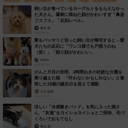
飼い主が食べているヨーグルトをもらえなかっ
た犬さん、爆裂に拗ねた顔がかわいすぎ「鼻息
フスフス」「反則レベル」
椎名 碧
2026.08.06
髪をバッサリと切った飼い主が帰宅すると→愛
2/5
犬たちの反応に「ワンコ様でも戸惑うのね
（笑）」「困り顔がかわいい」
多頭飼育崩壊現場、排せつ物や物などが散乱していたという（けだ・ま
もさん提供）
ANNA
2026.08.06
風邪とけがの治療で通院、しだいに歩けるように
がんと片目の失明、3時間おきの壮絶な介護を
乗り越えた猫 「叶わないかもしれない」と覚
なったが…
悟した19歳の誕生日を迎えて感動
レスキュー後、風邪や足先のけがの治療を受けたという、
古川 諭香
2026.08.06
ちぃちゃん。下半身のまひは「神経からだろう」とのこと
で、細かい検査は受けませんでした。またお腹を押すなど
涼しい「冷感敷きパッド」を気に入った猫さ
ん、”友達”をヨイショヨイショとご招待、毛づ
圧迫して排尿、排便させることで、おむつを外すことがで
くろいでおもてなし
きたといいます。そして、何回か通院しているうちにだん
椎名 碧