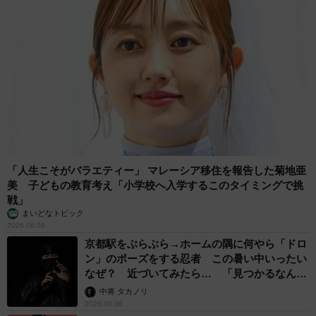
「人生こそがバラエティー」 マレーシア移住を報告した菊地亜
美 子どもの教育考え「小学校へ入学するこのタイミングで挑
戦」
まいどなトピック
2026.08.06
京都駅をぶらぶら→ホームの隅に何やら「ドロ
ン」のポーズをする忍者 この暑い中いったい
なぜ？ 近づいてみたら… 「見つかるなんて
4/5
未熟」
中将 タカノリ
2026.08.06
体重は2.5キロと小柄なちぃちゃん。人懐っこくて、自分よりもひとまわ