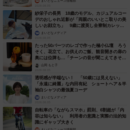
まいどなニュース情報部
2026.08.05
紗栄子の長男 18歳のモデル、カジュアルコー
デのおしゃれ近影が「両親のいいとこ取りの美
しいお顔立ち」 9歳に渡英し全寮制カレッジ
で学ぶ
まいどなメディア
2026.08.05
たった50パーツのレゴで作った極小仏壇 ろう
そく、花立て、お供えのご飯、観音開きの扉の
奥には位牌も…「チーンの音が聞こえてきそ
う」
山岡 もと子
2026.08.05
透明感が半端ない！ 「50歳には見えない」
「永遠に綺麗」な内田有紀 ショートヘア＆半
袖白シャツの最強夏コーデ
まいどなメディア
2026.08.05
自転車の「ながらスマホ」罰則、6割超が「内
容は知らない」 利用者の意識と実際の法的知
識にギャップ大きく
まいどなニュース情報部