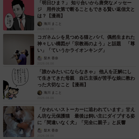
「明日ひま？」 知り合いから唐突なメッセー
り大きな猫が目の前にたちはだかっても物怖じしない！（けだ・まもさ
ジ 用件次第で断ることもできる賢い返信文と
ん提供）
は？【漫画】
小柄で人懐っこい！ かわいがってくれる里親さ
海川 まこと
2026.08.06
んを見つけたい
コガネムシを見つめる猫とパパ、偶然生まれた
神々しい構図が「宗教画のよう」と話題 「尊
体重は2.5キロと小柄なちぃちゃん。人懐っこくて、自分よ
い」「ていうかライオンキング」
りもひとまわり大きな猫が目の前にたちはだかっても物怖
梨木 香奈
じしない性格だとか。病気を乗り越えて、保護された仲間
2026.08.06
の猫たちと楽しく過ごしています。
「誰かみたいにならなきゃ」 他人を正解にし
て生きてきた母親 自己主張が苦手な娘に教わ
った大切なこと【漫画】
「季節の変わり目に風邪を引くなど体調を崩すことが多
海川 まこと
く、悪化する前に早めに薬を飲ませるようにしています。
2026.08.06
今後は、できればちぃちゃんだけをたくさんかわいがって
「かわいいストーカーに追われています」甘え
くれる里親さんを見つけてあげたいと思っています」（福
ん坊な元保護猫 最後は飼い主にダイブする姿
岡さん）
に「間違いなく犬」「完全に親子」と反響
梨木 香奈
2026.08.06