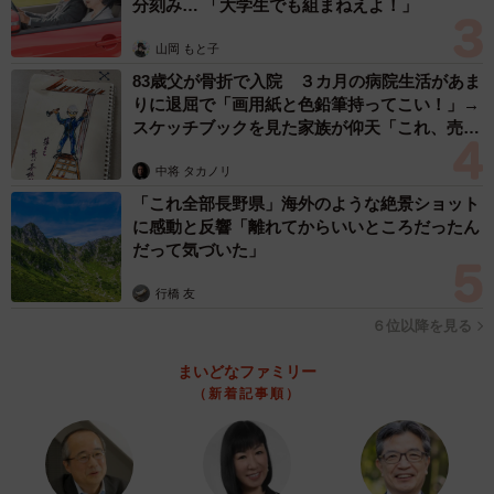
分刻み… 「大学生でも組まねえよ！」
山岡 もと子
83歳父が骨折で入院 ３カ月の病院生活があま
りに退屈で「画用紙と色鉛筆持ってこい！」→
スケッチブックを見た家族が仰天「これ、売れ
ますよ…」
中将 タカノリ
3/5
「これ全部長野県」海外のような絶景ショット
一時歩けるようになったが再び歩けなくなったちぃちゃん。詳しい検査
に感動と反響「離れてからいいところだったん
で「椎間板脊椎炎」と分かった（けだ・まもさん提供）
だって気づいた」
3カ月後に再び歩けなくなった保護猫 検査で
行橋 友
「椎間板脊椎炎」と診断
６位以降を見る
ところが、3カ月後、風邪を引いてしまったちぃちゃんは、
まいどなファミリー
（新着記事順）
また歩けなくなってしまいました。そこで、病院で細かい
検査を受けることに。レントゲン撮影と画像解析をしても
らったところ、椎間板に細菌が感染して起こる「椎間板脊
椎炎」と診断されました。