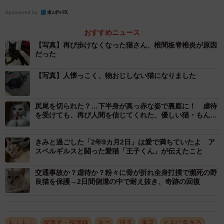
Sponsored by
おすすめニュース
【写真】再び歩けなくなった猫さん、椎間板脊椎炎が原因
だった
【写真】人懐っこく、物おじしない猫になりました
尻尾を切られた？…下半身が真っ赤な姿で裏庭に！ 虐待
を受けても、再び人間を信じてくれた、優しい猫・もんた
ろすくん
きみと過ごした「2年9カ月2日」は愛で満ちていたよ ア
スペルギルスと闘った愛猫「王子くん」が伝えたこと
交通事故か？虐待か？粉々に骨が折れ全身打撲で瀕死の野
良猫を保護→2日間側溝の中で耐え抜き、奇跡の回復
もふもふ
保護犬・保護猫
ネコ
埼玉
東京
ともに生きる