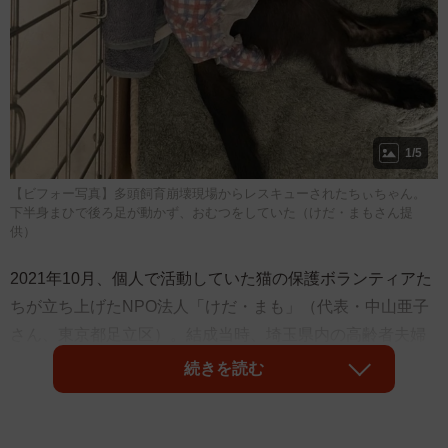
1/5
【ビフォー写真】多頭飼育崩壊現場からレスキューされたちぃちゃん。
下半身まひで後ろ足が動かず、おむつをしていた（けだ・まもさん提
供）
2021年10月、個人で活動していた猫の保護ボランティアた
ちが立ち上げたNPO法人「けだ・まも」（代表・中山亜子
さん、東京都足立区）。結成当時、埼玉県内の高齢者夫婦
の自宅で「多頭飼育崩壊が起きている」と保護依頼が入り
続きを読む
ました。この夫婦は数日後に引っ越すとのことで、緊急の
レスキューに。「けだ・まも」のメンバーが崩壊現場に足
を運ぶと、排せつ物などが散乱した部屋に19匹の猫たちが