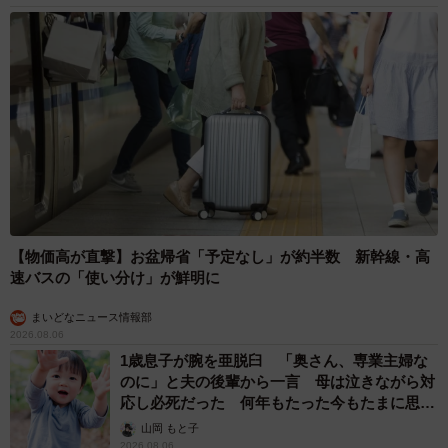
ちぃちゃんだけをたくさんかわいがってくれる里親さんと出会えれば…
（けだ・まもさん提供）
◇ ◇
「けだ・まも」は、東京都足立区を中心に、野良猫の不妊
去勢手術の推進（TNR活動）や地域猫活動のサポート、動
物の保護育成、保護動物の譲渡などに取り組むボランティ
ア団体です。ちぃちゃんに関する質問は、メールアドレス
【物価高が直撃】お盆帰省「予定なし」が約半数 新幹線・高
（kedamamo2021@gmail.com）まで。
速バスの「使い分け」が鮮明に
アメブロ「kedamamo12のブログ」
まいどなニュース情報部
2026.08.06
1歳息子が腕を亜脱臼 「奥さん、専業主婦な
NPO法人けだ・まも さんTwitterアカウント
のに」と夫の後輩から一言 母は泣きながら対
（@NPO86247662）
応し必死だった 何年もたった今もたまに思い
出し…
山岡 もと子
HP「NPO法人けだ・まも」
2026.08.06