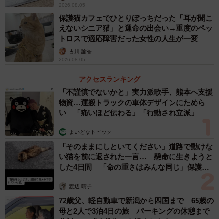
だんと歩けるようになり、トイレも自分で行けるようにな
2026.08.05
ったのです。
保護猫カフェでひとりぼっちだった「耳が聞こ
えないシニア猫」と運命の出会い→重度のペッ
トロスで適応障害だった女性の人生が一変
「治療を続けていたところ、みるみる歩けるようになって
古川 諭香
驚きました。神経からくるまひの症状だと思ったので、も
2026.08.05
しかすると今後歩けることは難しいのかなと、諦めていた
アクセスランキング
んですが…」（福岡さん）
「不謹慎でないかと」実力派歌手、熊本へ支援
物資…運搬トラックの車体デザインにためら
い 「痛いほど伝わる」「行動され立派」
まいどなトピック
「そのままにしといてください」道路で動けな
い猫を前に返された一言… 懸命に生きようと
した4日間 「命の重さはみんな同じ」保護団
体代表の訴え
渡辺 晴子
72歳父、軽自動車で新潟から四国まで 65歳の
母と2人で3泊4日の旅 パーキングの休憩まで