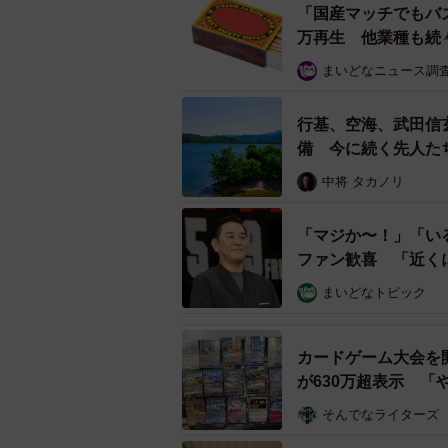
「国産マッチでもバ
るのかわからないものですね（笑）
万再生 他業種も続
まいどなニュース調
行基、空海、武田信
備 今に続く先人た
中将 タカノリ
「マジか〜！」「い
ファン歓喜 「近く
まいどなトピック
カードゲーム大会を
が630万超表示 
そんでなライターズ