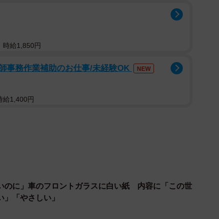
いに分れてるのか」とコメントが相次ぎ、4.3万いい
時給1,850円
んは、趣味で車やフェリー、飛行機などの乗り物から見た景
ネルで発信しています。今回は飛行機に搭乗中、神戸上空で
師事務作業補助のお仕事/未経験OK
NEW
お話を聞きました。
給1,400円
いのに」車のフロントガラスに白い紙 内容に「この世
い」「やさしい」