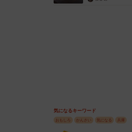
とが魅力なのかなと考えています」
ーー色々な景色を撮影されてきたん
「伊丹→ 福岡便で、進行方向右側
で、どちらかといえば帰りになりま
ーー上空から見た神戸の街はどのよ
「よく言われている山と街と海の近さ
住んでいることを不思議に感じるく
な住宅街まで見られればなお良かっ
ーーほかのユーザーたちも興味を持
気になるキーワード
おもしろ
かんさい
気になる
兵庫
「何気なく撮影した写真、そして何
こと、本当にびっくりしています。