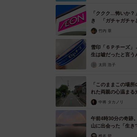
「ククク…怖いか？
き 「ガチャガチャ
わ！」
竹内 章
雪印「６Ｐチーズ」
生は嘘だったと言う
太田 浩子
山と海がすぐそばにあ
「このままこの場所の写真更新し
「山と街と海の近さをそのまん
れた両親の心温まる
ーー乗り物からの景色の撮影はいつ
中将 タカノリ
「今思えば小学生高学年頃でしょう
午前4時30分の奇
していた記憶があります。YouTub
山に出会った「生き
います。車にせよ鉄道・飛行機にせ
椎名 碧