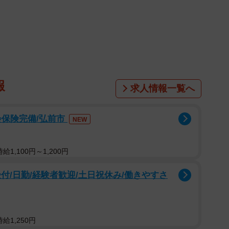
報
求人情報一覧へ
1/4
会保険完備/弘前市
NEW
空から撮影した写真（画像提供：TIMEさん）
1,100円～1,200円
つ神戸市。そんな街で生まれ育った記者は子どもの頃、
全国共通の感覚だと思っていました。
付/日勤/経験者歓迎/土日祝休み/働きやすさ
れる写真がツイッターで話題を呼んでいます。写真に
だな〜」「山がある方が北、他のとこだと通用しなくて
給1,250円
けどやっぱホンモノは違うわすんごい」「えー！こんな