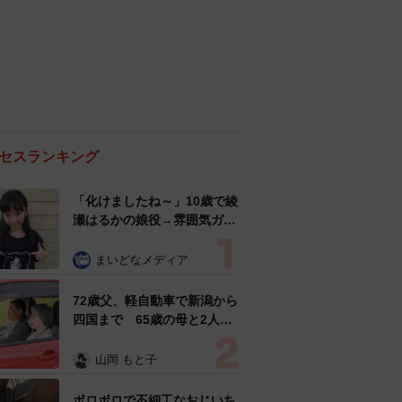
セスランキング
「化けましたね～」10歳で綾
瀬はるかの娘役→雰囲気ガラ
リの18歳に成長 「メイクで
雰囲気が」「宝塚に入れそ
まいどなメディア
う」
72歳父、軽自動車で新潟から
四国まで 65歳の母と2人で
3泊4日の旅 パーキングの休
憩まで分刻み… 「大学生で
山岡 もと子
も組まねえよ！」
ボロボロで不細工なおじいち