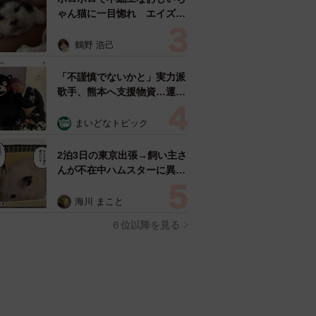
ゃん猫に一目惚れ エイズだ
し手がかかるけど…おうちで
暮らすと「おじ猫」だって可
鶴野 浩己
愛くなったよ！
「不謹慎でないかと」実力派
歌手、熊本へ支援物資…運搬
トラックの車体デザインにた
めらい 「痛いほど伝わる」
まいどなトピック
「行動され立派」
2泊3日の東京出張→飼い主さ
んが不在中ハムスターに異
変 眉間にできた深いしわ、
「急に老けた？」【漫画】
海川 まこと
６位以降を見る