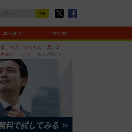
エンタメ
マンガ
夫婦
観光
のりもの
思い出
住まい
しごと
もっと見る