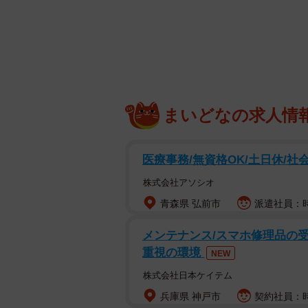
まいどなの求人情
医療事務/無資格OK/土日休/社
TIMEさんが神戸上
株式会社アソシオ
青森県 弘前市
派遣社員：時給
山・街・海が近い特徴的な地形を持
「山がある方角が北、海側が南」が
メンテナンス/スマホ修理品の受
重視の環境
NEW
その特徴ある地形がひと目で見て取
株式会社日本ケイテム
は、「ほえ〜キッパリ！海側・山側
兵庫県 神戸市
契約社員：時
焦る」「地図で理解してるつもりだ