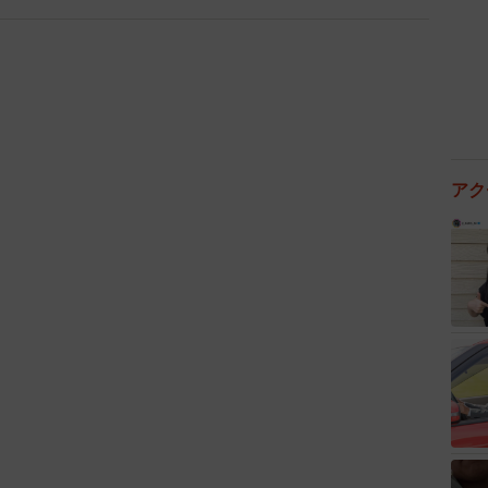
ですね。今回の写真は神戸に来られる途中で撮影を？
の窓から撮影しました。滞在中に神戸にも行きましたの
す」
アク
うな印象でしたか。
をそのまんま実感し、この場所に150万人もの人々が
らいでした。せっかくなら、さらに北側に広がる大規模
たかなと」
っていました。
気なくツイートしたものがここまで大きな反響になった
どんなツイートがどんなタイミングで大きな反響を受け