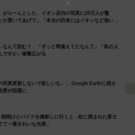
」がらーんとした、イオン店内の写真に26万人が驚
とか置いてあげて」「本当の田舎にはイオンなど無い
←なんて読む？ 「ずっと間違えてたなんて」「私の人
んですか」衝撃広がる
2/4
るのが特徴的です（画像提供：TIMEさん）
ないで欲しいな」… Google Earthに残さ
ま実感」
光景が話題に
ごろから？
か。親が運転する車の助手席からフィルムカメラで撮影
跡。朝焼けとバイクを撮影しに行くと→虹に囲まれた富士
eに載せたのは今からおよそ9年前の2014年が最初だと思
てて一番きれいな光景」
よ、普段歩く目線では撮影できない視点で撮影できるこ