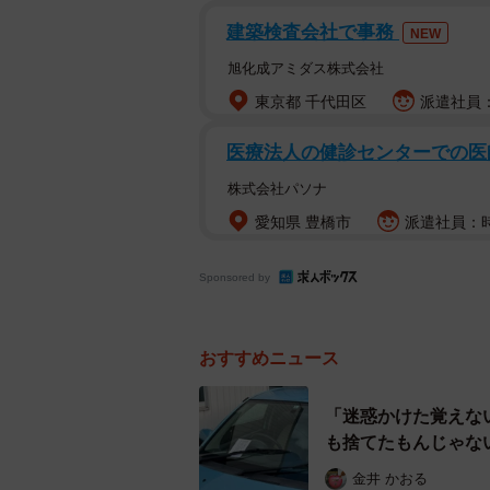
くっきりハッキリ定規で線引いたみた
建築検査会社で事務
NEW
ねを獲得しました。
旭化成アミダス株式会社
東京都 千代田区
派遣社員：
投稿者のTIME（＠201212）さ
色などを自身のYouTubeチャン
医療法人の健診センターでの医
撮影した写真でした。TIMEさんに
株式会社パソナ
愛知県 豊橋市
派遣社員：時
Sponsored by
おすすめニュース
「迷惑かけた覚えな
も捨てたもんじゃな
金井 かおる