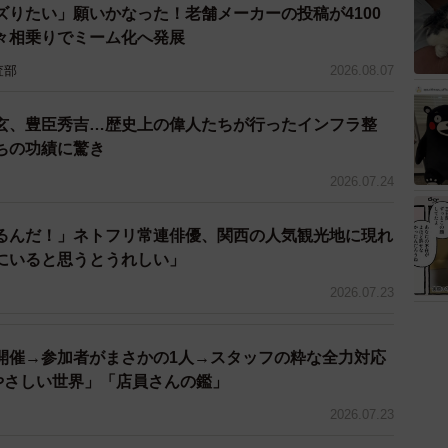
ズりたい」願いかなった！老舗メーカーの投稿が4100
」
々相乗りでミーム化へ発展
査部
2026.08.07
玄、豊臣秀吉…歴史上の偉人たちが行ったインフラ整
ちの功績に驚き
2026.07.24
るんだ！」ネトフリ常連俳優、関西の人気観光地に現れ
にいると思うとうれしい」
2026.07.23
開催→参加者がまさかの1人→スタッフの粋な全力対応
「やさしい世界」「店員さんの鑑」
2026.07.23