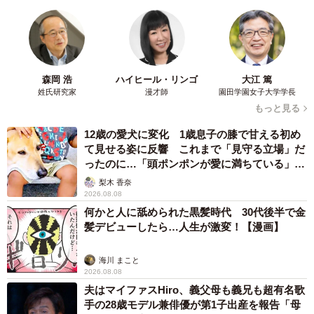
森岡 浩
ハイヒール・リンゴ
大江 篤
姓氏研究家
漫才師
園田学園女子大学学長
もっと見る
12歳の愛犬に変化 1歳息子の膝で甘える初め
て見せる姿に反響 これまで「見守る立場」だ
ったのに…「頭ポンポンが愛に満ちている」
「尊…」
梨木 香奈
2026.08.08
何かと人に舐められた黒髪時代 30代後半で金
髪デビューしたら…人生が激変！【漫画】
海川 まこと
2026.08.08
夫はマイファスHiro、義父母も義兄も超有名歌
手の28歳モデル兼俳優が第1子出産を報告「母