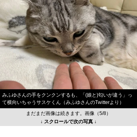
みふゆさんの手をクンクンするも、「(娘と)匂いが違う」っ
て横向いちゃうサスケくん（みふゆさんのTwitterより）
まだまだ画像は続きます。画像（5/8）
↓ スクロールで次の写真 ↓