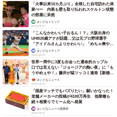
「火事以来10カ月ぶり」全焼した自宅訪れた林
家ぺー 内装も壁も取り払われスケルトン状態
の部屋に呆然
まいどなトピック
2026.08.07
「こんなかわいい子おるん！？」大阪出身の
UHB26歳アナが話題…父は元プロ野球選手
「アイドルさんよりかわいい」「めちゃ爽や
か」
まいどなメディア
2026.08.07
世界一周中に3度も出会った運命的カップル
口では言えない「ジョージアの熱い夜」に「も
うやめぇや！」藤井が猛ツッコミ連発【新婚さ
ん】
まいどなニュース
2026.08.07
「国産マッチでもバズりたい」願いかなった！
老舗メーカーの投稿が4100万再生 他業種も
続々相乗りでミーム化へ発展
まいどなニュース調査部
2026.08.07