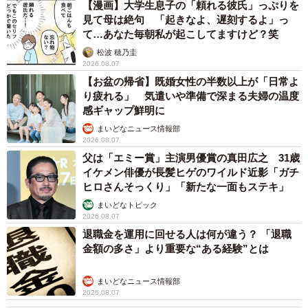
【漫画】大学生息子の「頼れる彼氏」っぷりを
見て母は絶句 「起きなよ、遅刻するよ」っ
て…あなた毎朝私が起こしてますけど？笑
松波 穂乃圭
2026.08.07
【お盆の帰省】既婚女性の半数以上が「日常よ
り疲れる」 気遣いや準備で深まる夫婦の温度
感ギャップ鮮明に
まいどなニュース情報部
2026.08.07
父は「エミー賞」主演男優賞の真田広之 31歳
イケメン俳優が長髪ヒゲのワイルド近影「ガチ
ヒロさんそっくり」「新たな一面もステキ」
まいどなトピック
2026.08.07
退職金を運用に回せる人は何が違う？ 「退職
金額の多さ」より重要な“ある経験”とは
まいどなニュース情報部
2026.08.07