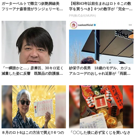
ガーターベルトで際立つ妖艶脚線美
【昭和43年以前生まれはロト６この数
フリーアナ森香澄がランジェリーモデ
字を買うべき】6つの数字が「完全一
ルに ｢PE...
致」する方...
PR(株式会社MURA)
「一瞬誰かと…」彦摩呂、30キロ近く
紗栄子の長男 18歳のモデル、カジュ
減量した姿に反響 既製品の防護服が
アルコーデのおしゃれ近影が「両親の
着られると...
いいとこ取...
８月のロト6はこの方法で買え!!６つの
「〇〇した後に必ず宝くじを買いなさ