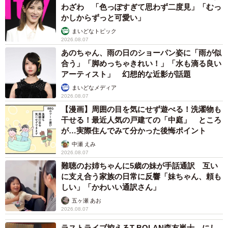
わざわ 「色っぽすぎて思わず二度見」「むっ
かしからずっと可愛い」
まいどなトピック
2026.08.07
あのちゃん、雨の日のショーパン姿に「雨が似
合う」「脚めっちゃきれい！」「水も滴る良い
アーティスト」 幻想的な近影が話題
まいどなメディア
2026.08.07
【漫画】周囲の目を気にせず遊べる！洗濯物も
干せる！最近人気の戸建ての「中庭」 ところ
が…実際住んでみて分かった後悔ポイント
中瀬 えみ
2026.08.07
難聴のお姉ちゃんに5歳の妹が手話通訳 互い
に支え合う家族の日常に反響「妹ちゃん、頼も
しい」「かわいい通訳さん」
五ヶ瀬 あお
2026.08.07
ラストライブ控えるT-BOLAN森友嵐士 にし