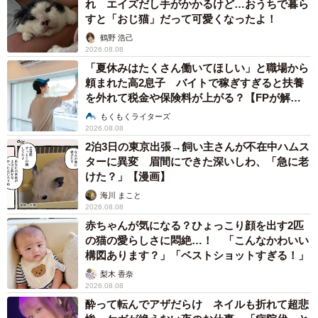
れ エイズだし手がかかるけど…おうちで暮ら
すと「おじ猫」だって可愛くなったよ！
鶴野 浩己
2026.08.08
「夏休みはたくさん働いてほしい」と職場から
頼まれた高2息子 バイトで稼ぎすぎると扶養
を外れて税金や保険料が上がる？【FPが解
説】
もくもくライターズ
2026.08.08
2泊3日の東京出張→飼い主さんが不在中ハムス
ターに異変 眉間にできた深いしわ、「急に老
けた？」【漫画】
海川 まこと
2026.08.08
赤ちゃんが気になる？ひょっこり顔を出す2匹
の猫の愛らしさに悶絶…！ 「こんなかわいい
構図あります？」「ベストショットすぎる！」
梨木 香奈
2026.08.08
酔って転んでアザだらけ ネイルも折れて超悲