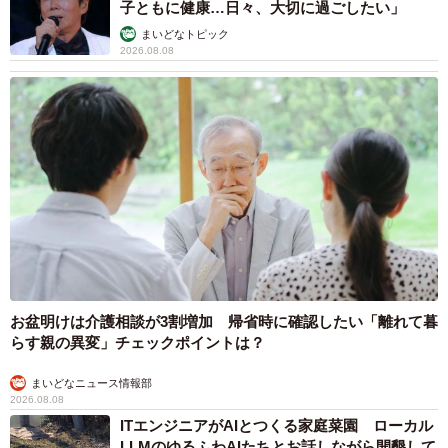
子ともに健康…日々、大切に過ごしたい」
まいどなトピック
2026.08.08
お盆明けは介護相談が3割増加 帰省時に確認したい「離れて暮
らす親の異変」チェックポイントは？
まいどなニュース情報部
2026.08.08
ITエンジニアがAIとつくる家庭菜園 ローカル
LLMのゆるふわAIたちとお話しながら開墾して