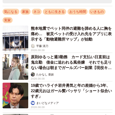
気になる
家族
ネコ
ともに生きる
おうち時間
いきもの
実家
熊本地震でペット同伴の避難を諦める人に胸を
痛め… 被災ペットの受け入れ先をアプリに表
示する「動物避難所マップ」が始動
平藤 清刀
2026.08.08
原則ゆるっと週3勤務 カード支払い日直前は
鬼出勤 借金に追われる風俗嬢 それでも足り
ない場合は朝までガールズバー副業【現役キャ
ストに取材】
たかなし 亜妖
2026.08.08
19歳でハライチ岩井勇気と年の差婚から3年、
22歳元おはガール髪バッサリ「ショート似合い
すぎ」
まいどなメディア
2026.08.08