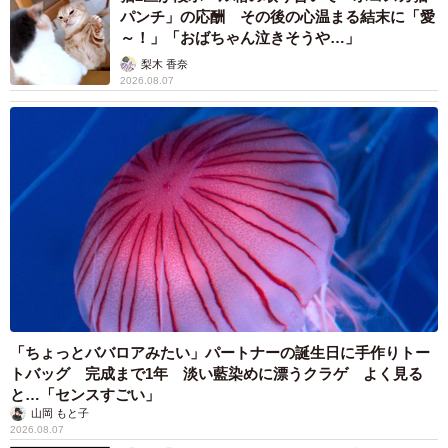
パンチ」の応酬 その後の心温まる結末に「愛
～！」「おばちゃん泣きそうや…」
梨木 香奈
2026.08.07
「ちょっとババロアみたい」パートナーの誕生日に手作りトー
トバッグ 完成まで1年 淡い藍染めに漂うクラゲ よく見る
と…「センスすごい」
山岡 もと子
2026.08.07