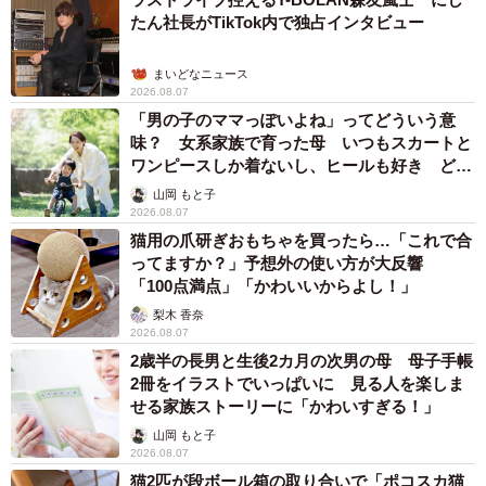
たん社長がTikTok内で独占インタビュー
まいどなニュース
2026.08.07
「男の子のママっぽいよね」ってどういう意
味？ 女系家族で育った母 いつもスカートと
ワンピースしか着ないし、ヒールも好き どの
へんが…
山岡 もと子
2026.08.07
猫用の爪研ぎおもちゃを買ったら…「これで合
ってますか？」予想外の使い方が大反響
「100点満点」「かわいいからよし！」
梨木 香奈
2026.08.07
2歳半の長男と生後2カ月の次男の母 母子手帳
2冊をイラストでいっぱいに 見る人を楽しま
せる家族ストーリーに「かわいすぎる！」
山岡 もと子
2026.08.07
猫2匹が段ボール箱の取り合いで「ポコスカ猫