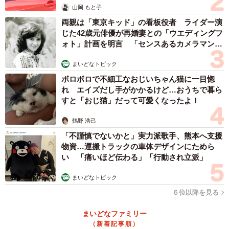
山岡 もと子
両親は「東京キッド」の看板役者 ライダー演
じた42歳元俳優が再婚妻との「ウエディングフ
ォト」計画を明言 「センスあるカメラマン求
む」
まいどなトピック
ボロボロで不細工なおじいちゃん猫に一目惚
れ エイズだし手がかかるけど…おうちで暮ら
すと「おじ猫」だって可愛くなったよ！
鶴野 浩己
「不謹慎でないかと」実力派歌手、熊本へ支援
物資…運搬トラックの車体デザインにためら
い 「痛いほど伝わる」「行動され立派」
まいどなトピック
６位以降を見る
まいどなファミリー
（新着記事順）