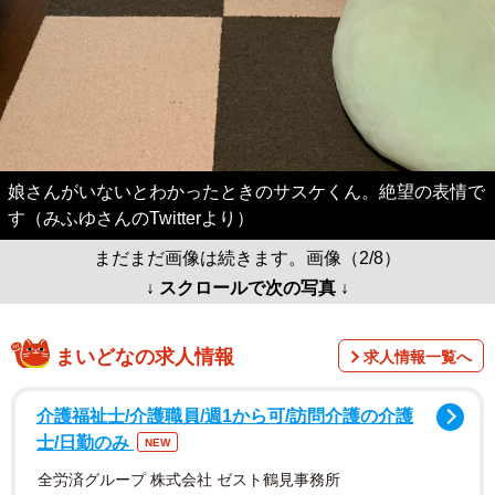
娘さんがいないとわかったときのサスケくん。絶望の表情で
す（みふゆさんのTwitterより）
まだまだ画像は続きます。画像（2/8）
↓ スクロールで次の写真 ↓
まいどなの求人情報
求人情報一覧へ
介護福祉士/介護職員/週1から可/訪問介護の介護
士/日勤のみ
NEW
全労済グループ 株式会社 ゼスト鶴見事務所