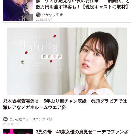
惨 ケガが絶えない夜のお仕事 「病院代」と
数万円を渡す神客も！【現役キャストに取材】
たかなし 亜妖
2026.08.07
乃木坂46賀喜遥香 5年ぶり週チャン表紙 巻頭グラビアでは
激レアなメガネルームウエア姿
まいどなニュースエンタメ部
2026.08.07
3児の母 43歳女優の肩見せコーデでファンざ