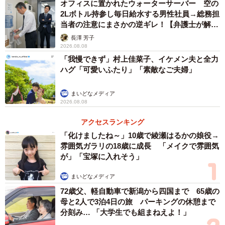
オフィスに置かれたウォーターサーバー 空の
2Lボトル持参し毎日給水する男性社員→総務担
当者の注意にまさかの逆ギレ！【弁護士が解
説】
長澤 芳子
2026.08.08
「我慢できず」村上佳菜子、イケメン夫と全力
ハグ「可愛いふたり」「素敵なご夫婦」
まいどなメディア
2026.08.08
アクセスランキング
「化けましたね～」10歳で綾瀬はるかの娘役→
雰囲気ガラリの18歳に成長 「メイクで雰囲気
が」「宝塚に入れそう」
まいどなメディア
72歳父、軽自動車で新潟から四国まで 65歳の
母と2人で3泊4日の旅 パーキングの休憩まで
分刻み… 「大学生でも組まねえよ！」