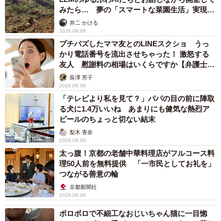
みたら… 夢の「スマートな菜園生活」実現な
るか
井二 かける
2026.08.08
プチバズしたママ友とのLINEスクショ うっ
かり電話番号を流出させちゃった！ 激怒する
友人 慰謝料の相場はいくらですか【弁護士が
解説】
長澤 芳子
2026.08.08
「テレビより私を見て？」パパの目の前に陣取
る犬に1.4万いいね あまりにも健気な熱烈ア
ピールのちょっと切ない結末
梨木 香奈
2026.08.08
太っ腹！京都の老舗中華料理店がフルコース料
理50人前を無料提供 「一市民としてお礼を」
つながる善意の輪
京都新聞社
2026.08.08
ボロボロで不細工なおじいちゃん猫に一目惚