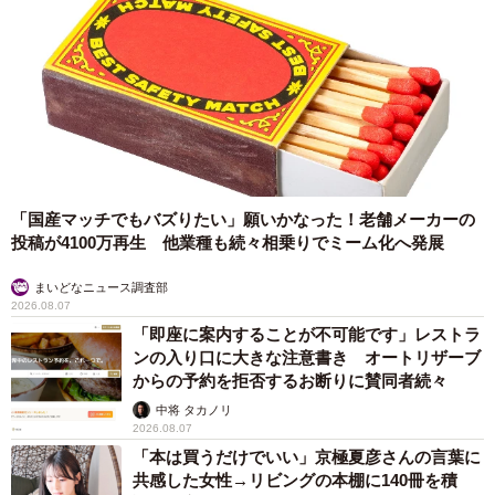
「国産マッチでもバズりたい」願いかなった！老舗メーカーの
投稿が4100万再生 他業種も続々相乗りでミーム化へ発展
まいどなニュース調査部
2026.08.07
「即座に案内することが不可能です」レストラ
ンの入り口に大きな注意書き オートリザーブ
からの予約を拒否するお断りに賛同者続々
中将 タカノリ
2026.08.07
「本は買うだけでいい」京極夏彦さんの言葉に
共感した女性→リビングの本棚に140冊を積