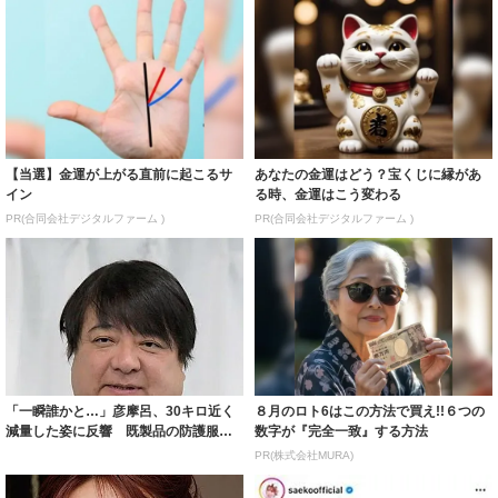
【当選】金運が上がる直前に起こるサ
あなたの金運はどう？宝くじに縁があ
イン
る時、金運はこう変わる
PR(合同会社デジタルファーム )
PR(合同会社デジタルファーム )
「一瞬誰かと…」彦摩呂、30キロ近く
８月のロト6はこの方法で買え!!６つの
減量した姿に反響 既製品の防護服が
数字が『完全一致』する方法
着られると...
PR(株式会社MURA)