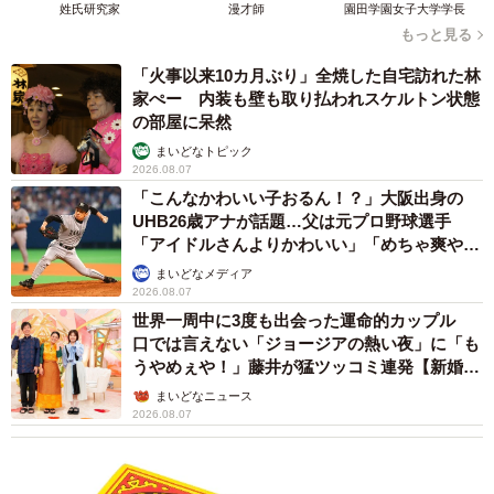
姓氏研究家
漫才師
園田学園女子大学学長
もっと見る
「火事以来10カ月ぶり」全焼した自宅訪れた林
家ぺー 内装も壁も取り払われスケルトン状態
の部屋に呆然
まいどなトピック
2026.08.07
「こんなかわいい子おるん！？」大阪出身の
UHB26歳アナが話題…父は元プロ野球選手
「アイドルさんよりかわいい」「めちゃ爽や
か」
まいどなメディア
2026.08.07
世界一周中に3度も出会った運命的カップル
口では言えない「ジョージアの熱い夜」に「も
うやめぇや！」藤井が猛ツッコミ連発【新婚さ
ん】
まいどなニュース
2026.08.07