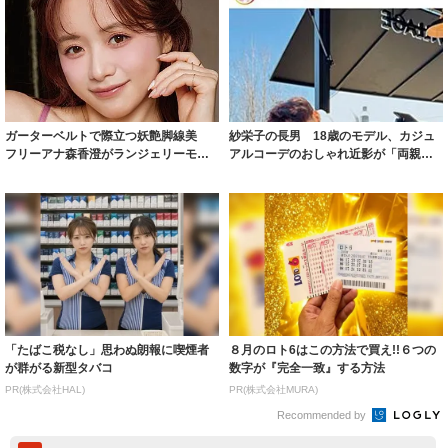
ガーターベルトで際立つ妖艶脚線美
紗栄子の長男 18歳のモデル、カジュ
フリーアナ森香澄がランジェリーモデ
アルコーデのおしゃれ近影が「両親の
ルに ｢PE...
いいとこ取...
「たばこ税なし」思わぬ朗報に喫煙者
８月のロト6はこの方法で買え!!６つの
が群がる新型タバコ
数字が『完全一致』する方法
PR(株式会社HAL)
PR(株式会社MURA)
Recommended by