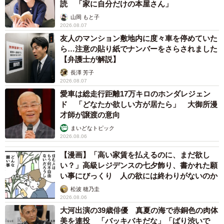
読 「家に自分だけの本屋さん」
山岡 もと子
2026.08.07
友人のマンション敷地内に度々車を停めていた
ら…注意の貼り紙でナンバーをさらされました
【弁護士が解説】
長澤 芳子
2026.08.07
愛車は総走行距離17万キロのホンダレジェン
ド 「どなたか欲しい方が居たら」 大御所漫
才師が譲渡の意向
まいどなトピック
2026.08.06
【漫画】「高い家賃を払えるのに、まだ欲し
い？」高級レジデンスの七夕飾り、書かれた願
い事にびっくり 人の欲には終わりがないのか
松波 穂乃圭
2026.08.06
大河出演の39歳俳優 真夏の海で赤銅色の肉体
美を連投 「バッキバキだな」「ばり渋いで