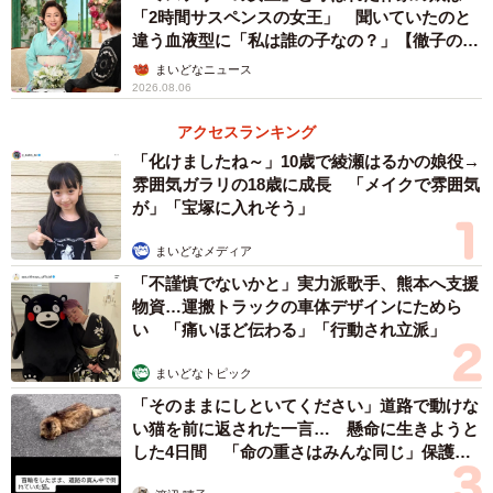
「2時間サスペンスの女王」 聞いていたのと
違う血液型に「私は誰の子なの？」【徹子の部
屋】
まいどなニュース
2026.08.06
アクセスランキング
「化けましたね～」10歳で綾瀬はるかの娘役→
雰囲気ガラリの18歳に成長 「メイクで雰囲気
が」「宝塚に入れそう」
まいどなメディア
「不謹慎でないかと」実力派歌手、熊本へ支援
物資…運搬トラックの車体デザインにためら
い 「痛いほど伝わる」「行動され立派」
まいどなトピック
「そのままにしといてください」道路で動けな
い猫を前に返された一言… 懸命に生きようと
した4日間 「命の重さはみんな同じ」保護団
体代表の訴え