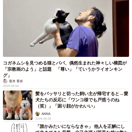
コガネムシを見つめる猫とパパ、偶然生まれた神々しい構図が
「宗教画のよう」と話題 「尊い」「ていうかライオンキン
グ」
梨木 香奈
2026.08.06
髪をバッサリと切った飼い主が帰宅すると→愛
犬たちの反応に「ワンコ様でも戸惑うのね
（笑）」「困り顔がかわいい」
ANNA
2026.08.06
「誰かみたいにならなきゃ」 他人を正解にし