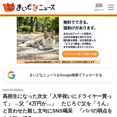
まいどなニュースをGoogle検索でフォローする
2023.04.09(Sun)
高校生になった次女「入学祝いにドライヤー買っ
て」 →父「4万円か…」 たじろぐ父を「うん」
と言わせた殺し文句にSNS喝采 「パパの弱点を