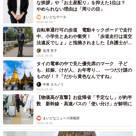
な挨拶」や「お土産配り」を抑えた1位は？
やめられない理由は「周りの目」
まいどなデータ
2026.08.06
自転車通行可の歩道 電動キックボードで走行
中、小学生とあわや衝突！ 「歩道走行は道交
法違反でしょ」と指摘されました【弁護士が解
説】
長澤 芳子
2026.08.06
タイの電車の中で見た優先席のマーク 子ど
も、妊娠、けが人、お年寄り… 一つだけ謎の
ものが！？「だから黄色なんですね」
中将 タカノリ
2026.08.06
【物価高が直撃】お盆帰省「予定なし」が約半
数 新幹線・高速バスの「使い分け」が鮮明に
まいどなニュース情報部
2026.08.06