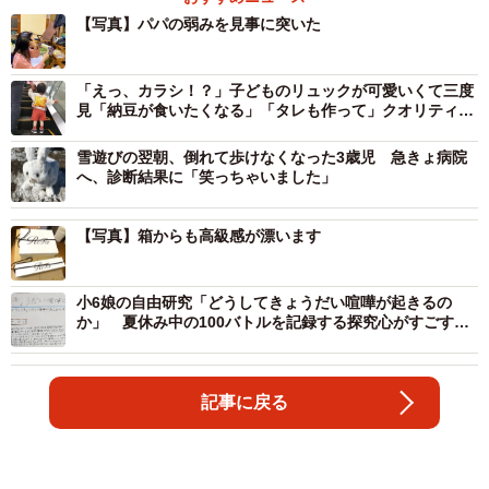
【写真】パパの弱みを見事に突いた
「えっ、カラシ！？」子どものリュックが可愛いくて三度
見「納豆が食いたくなる」「タレも作って」クオリティの
高さに驚き
雪遊びの翌朝、倒れて歩けなくなった3歳児 急きょ病院
へ、診断結果に「笑っちゃいました」
【写真】箱からも高級感が漂います
小6娘の自由研究「どうしてきょうだい喧嘩が起きるの
か」 夏休み中の100バトルを記録する探究心がすごすぎ
「研究者に向いている」
記事に戻る