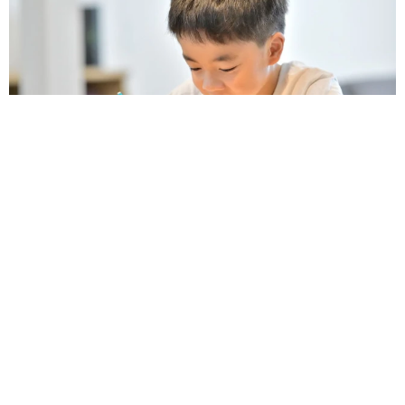
子どもの学校外の学習時間が11年で2割減少 「家庭学習0分
層」が約半数に達する深刻な実態と広がる学習格差
まいどなニュース情報部
2026.08.06
「事故物件」という言葉のイメージにとらわれ
ていませんか？ 不動産業者が語る「物件の可
能性」を閉ざさないために必要なこと
平藤 清刀
2026.08.06
東京・千代田区の中央線高架に心ない落書き