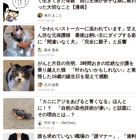
て生きてきた母親 自己主張が苦手な娘に教わ
った大切なこと【漫画】
海川 まこと
2026.08.06
「かわいいストーカーに追われています」甘え
ん坊な元保護猫 最後は飼い主にダイブする姿
に「間違いなく犬」「完全に親子」と反響
梨木 香奈
2026.08.06
がんと片目の失明、3時間おきの壮絶な介護を
乗り越えた猫 「叶わないかもしれない」と覚
悟した19歳の誕生日を迎えて感動
古川 諭香
2026.08.06
「カニにアジをあげると青くなる」ほんと
に！？ 「自然の染色技術が凄い」と話題に
その理由とは…？
竹中 友一（RinToris）
2026.08.06
誰も求めていない職場の「謎マナー」、「過剰