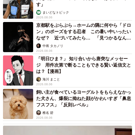
す」
まいどなトピック
2026.08.06
京都駅をぶらぶら→ホームの隅に何やら「ドロ
ン」のポーズをする忍者 この暑い中いったい
なぜ？ 近づいてみたら… 「見つかるなんて
未熟」
中将 タカノリ
2026.08.06
「明日ひま？」 知り合いから唐突なメッセー
ジ 用件次第で断ることもできる賢い返信文と
は？【漫画】
海川 まこと
2026.08.06
飼い主が食べているヨーグルトをもらえなかっ
た犬さん、爆裂に拗ねた顔がかわいすぎ「鼻息
フスフス」「反則レベル」
椎名 碧
2026.08.06