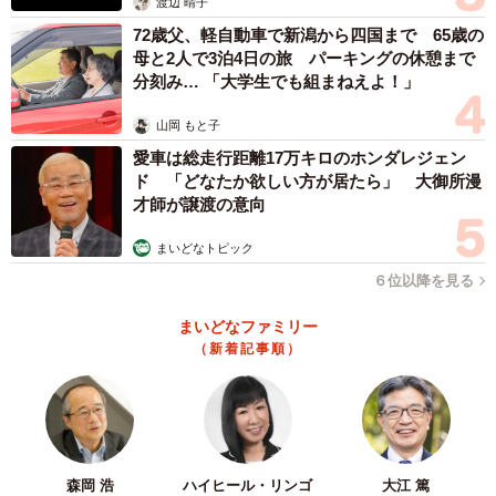
渡辺 晴子
72歳父、軽自動車で新潟から四国まで 65歳の
母と2人で3泊4日の旅 パーキングの休憩まで
分刻み… 「大学生でも組まねえよ！」
山岡 もと子
愛車は総走行距離17万キロのホンダレジェン
ド 「どなたか欲しい方が居たら」 大御所漫
才師が譲渡の意向
まいどなトピック
６位以降を見る
まいどなファミリー
（新着記事順）
森岡 浩
ハイヒール・リンゴ
大江 篤