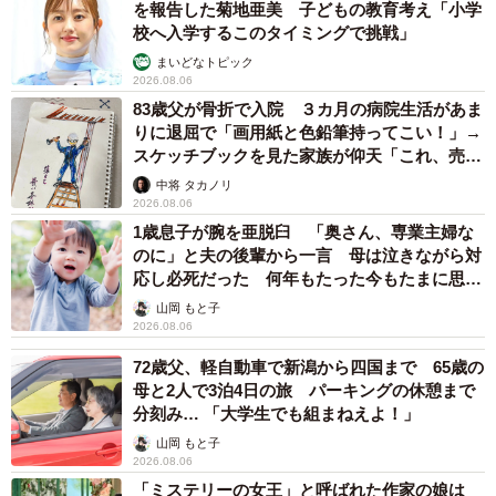
を報告した菊地亜美 子どもの教育考え「小学
校へ入学するこのタイミングで挑戦」
まいどなトピック
2026.08.06
83歳父が骨折で入院 ３カ月の病院生活があま
りに退屈で「画用紙と色鉛筆持ってこい！」→
スケッチブックを見た家族が仰天「これ、売れ
ますよ…」
中将 タカノリ
2026.08.06
1歳息子が腕を亜脱臼 「奥さん、専業主婦な
のに」と夫の後輩から一言 母は泣きながら対
応し必死だった 何年もたった今もたまに思い
出し…
山岡 もと子
2026.08.06
72歳父、軽自動車で新潟から四国まで 65歳の
母と2人で3泊4日の旅 パーキングの休憩まで
分刻み… 「大学生でも組まねえよ！」
山岡 もと子
2026.08.06
「ミステリーの女王」と呼ばれた作家の娘は