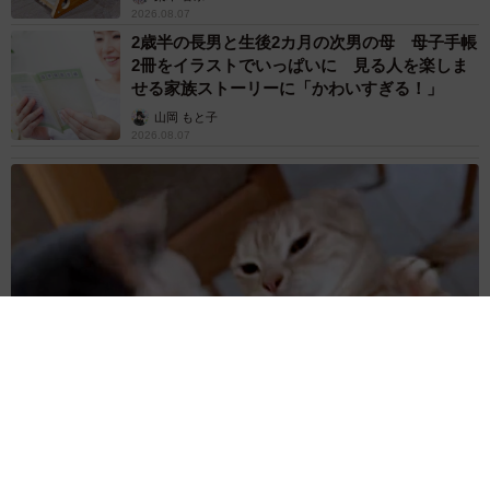
2026.08.07
2歳半の長男と生後2カ月の次男の母 母子手帳
2冊をイラストでいっぱいに 見る人を楽しま
せる家族ストーリーに「かわいすぎる！」
山岡 もと子
2026.08.07
猫2匹が段ボール箱の取り合いで「ポコスカ猫パンチ」の応酬
その後の心温まる結末に「愛～！」「おばちゃん泣きそう
や…」