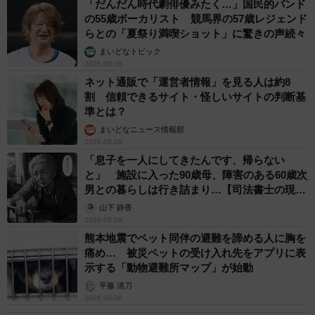
「だんだん時代劇俳優みたく…」国民的バンド
の55歳ボーカリスト 競馬界の57歳レジェンド
らとの「夏祭り満喫ショット」に驚きの声続々
まいどなトピック
2026.08.08
ネット通販で「運営者情報」を見る人は約8
割 信頼できるサイト・怪しいサイトの判断基
準とは？
まいどなニュース情報部
2026.08.08
「息子を一人にしてきたんです、帰らない
と」 施設に入った90歳母、障害のある60歳次
男との暮らしは行き詰まり…【司法書士の現場
から】
山下 静香
2026.08.08
熊本地震でペット同伴の避難を諦める人に胸を
痛め… 被災ペットの受け入れ先をアプリに表
示する「動物避難所マップ」が始動
平藤 清刀
2026.08.08