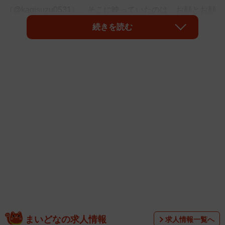
（@kagisuzu0531）。そこに映っていたのは、お顔とお顔
をくっつけて眠る猫ちゃん2匹！ なでなでされて気持ちよ
続きを読む
さそう♡ 2万超のいいねがついた話題の動画について、飼
い主さんに聞きました。
動画の猫ちゃんたちは、キジトラ猫のつむぎくんと茶トラ
まいどなの求人情報
求人情報一覧へ