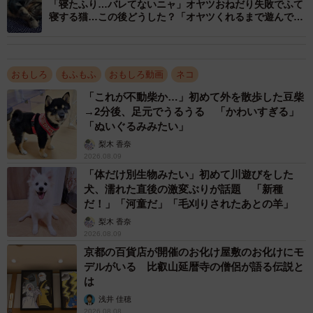
「寝たふり…バレてないニャ」オヤツおねだり失敗でふて
むぎ」さん提供、Twitterよりキャプチャ撮影）
寝する猫…この後どうした？「オヤツくれるまで遊んでや
らないニャ」
お気に入りの椅子に猫さん2匹 顔をくっつけて
寝ているところをなでなで
おもしろ
もふもふ
おもしろ動画
ネコ
――お顔をくつっけて首元をなでなでされるふたり。撮影
「これが不動柴か…」初めて外を散歩した豆柴
時のことを教えてください。
→2分後、足元でうるうる 「かわいすぎる」
「ぬいぐるみみたい」
「この時はすずくんとつむぎくんがお気に入りの椅子にふ
梨木 香奈
2026.08.09
たりで座っていました！ ふたりとも動画のように顔をく
「体だけ別生物みたい」初めて川遊びをした
っつけて寝てたのを見た妻がおもむろに近づいて、すずく
犬、濡れた直後の激変ぶりが話題 「新種
んとつむぎくんを同時になで始めたのがとってもかわいく
だ！」「河童だ」「毛刈りされたあとの羊」
て撮影したんです」
梨木 香奈
2026.08.09
京都の百貨店が開催のお化け屋敷のお化けにモ
――奥さんになでなでされながら、気持ちよさそうに眠る
デルがいる 比叡山延暦寺の僧侶が語る伝説と
姿にキュンですね♡
は
浅井 佳穂
「もうかわいいの一言ですね。ふたり同時になでられると
2026.08.08