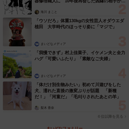
器修理職人に 10年後再会した因縁の相手から
思わぬ申し出【漫画】
海川 まこと
「ウソだろ」体重130kgの女性芸人オダウエダ
植田 大学時代のほっそり姿に「マジで」
まいどなメディア
「我慢できず」村上佳菜子、イケメン夫と全力
ハグ「可愛いふたり」「素敵なご夫婦」
まいどなメディア
「体だけ別生物みたい」初めて川遊びをした
犬、濡れた直後の激変ぶりが話題 「新種
だ！」「河童だ」「毛刈りされたあとの羊」
梨木 香奈
６位以降を見る
まいどなファミリー