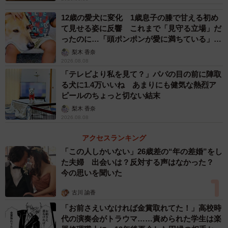
ころを見るのは初めてでしたが、語彙力が流れてしまって
12歳の愛犬に変化 1歳息子の膝で甘える初め
かわいいって言葉しか出ませんでした」
て見せる姿に反響 これまで「見守る立場」だ
ったのに…「頭ポンポンが愛に満ちている」
「尊…」
梨木 香奈
――いつまでも見ていたい…と思わせる動画でしたが、こ
2026.08.08
の後どうなった？
「テレビより私を見て？」パパの目の前に陣取
る犬に1.4万いいね あまりにも健気な熱烈ア
「撮影後は、満足したようにふたりでくっついてまた寝て
ピールのちょっと切ない結末
ました」
梨木 香奈
2026.08.08
アクセスランキング
「この人しかいない」26歳差の“年の差婚”をし
た夫婦 出会いは？反対する声はなかった？
今の思いを聞いた
古川 諭香
「お前さえいなければ金賞取れてた！」高校時
代の演奏会がトラウマ……責められた学生は楽