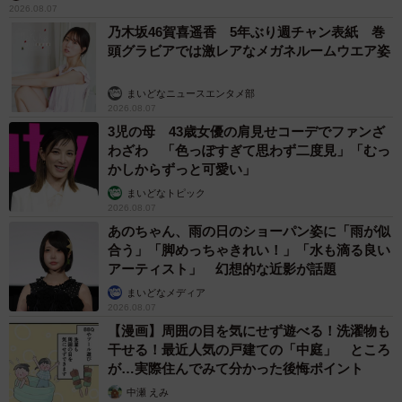
2026.08.07
乃木坂46賀喜遥香 5年ぶり週チャン表紙 巻
頭グラビアでは激レアなメガネルームウエア姿
まいどなニュースエンタメ部
2026.08.07
3児の母 43歳女優の肩見せコーデでファンざ
わざわ 「色っぽすぎて思わず二度見」「むっ
かしからずっと可愛い」
まいどなトピック
2026.08.07
あのちゃん、雨の日のショーパン姿に「雨が似
合う」「脚めっちゃきれい！」「水も滴る良い
アーティスト」 幻想的な近影が話題
まいどなメディア
2026.08.07
【漫画】周囲の目を気にせず遊べる！洗濯物も
干せる！最近人気の戸建ての「中庭」 ところ
が…実際住んでみて分かった後悔ポイント
中瀬 えみ