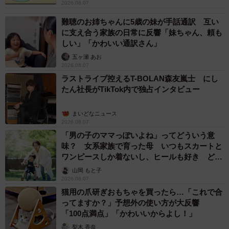
2026.08.07
難聴のお姉ちゃんに5歳の妹が手話通訳 互い
に支え合う家族の日常に反響「妹ちゃん、頼も
しい」「かわいい通訳さん」
五ヶ瀬 あお
2026.08.07
ラストライブ控えるT-BOLAN森友嵐士 にし
たん社長がTikTok内で独占インタビュー
まいどなニュース
2026.08.07
「男の子のママっぽいよね」ってどういう意
味？ 女系家族で育った母 いつもスカートと
ワンピースしか着ないし、ヒールも好き どの
へんが…
山岡 もと子
2026.08.07
猫用の爪研ぎおもちゃを買ったら…「これで合
ってますか？」予想外の使い方が大反響
「100点満点」「かわいいからよし！」
梨木 香奈