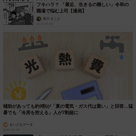
フキハラ？ 「最近、生きるの難しい」令和の
職場で悩む上司【漫画】
海川 まこと
2026.08.09
遊ぶ時も寝る時もほとんど一緒というつむぎくんとすずく
ん。その仲の良さは、お顔をくっつけて眠るふたりの姿が
物語っていますね。
YouTube「かぎしっぽすず&つむぎ」
「かぎしっぽすず&つむぎ」さんのTwitterアカウント
（@kagisuzu0531）
この可愛さは反則です
#猫
#ねこのいるくらし
#cat
補助があっても約9割が「夏の電気・ガス代は重い」と回答…猛
pic.twitter.com/gieLTBaJ5R
暑でも「冷房を控える」人が7割超に
— かぎしっぽすず&つむぎ (@kagisuzu0531)
March 26,
まいどなデータ
2026.08.08
2023