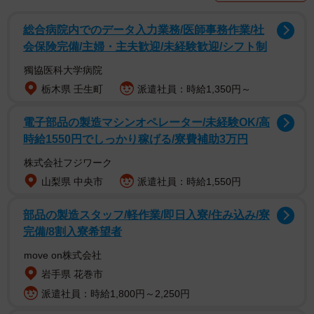
猫のすずくん。1歳と6歳男の子です。ふたりの寝姿に「ラ
ブラブ」「仲良しちゃんね」「猫ちゃんの顔がご満悦」
総合病院内でのデータ入力業務/医師事務作業/社
「キョーレツな可愛さ」などとキュンキュンする人や癒さ
会保険完備/主婦・主夫歓迎/未経験歓迎/シフト制
れる人たちが続出しています。
獨協医科大学病院
栃木県 壬生町
派遣社員：時給1,350円～
多くの人たちを癒したつむぎくんとすずくん。お顔くっつ
けたまま寝ていますが…この後、どうなったのでしょ
電子部品の製造マシンオペレーター/未経験OK/高
時給1550円でしっかり稼げる/寮費補助3万円
う？ 撮影時のことを、飼い主さんに聞いてみました。
株式会社フジワーク
山梨県 中央市
派遣社員：時給1,550円
部品の製造スタッフ/軽作業/即日入寮/住み込み/寮
完備/8割入寮希望者
move on株式会社
岩手県 花巻市
派遣社員：時給1,800円～2,250円