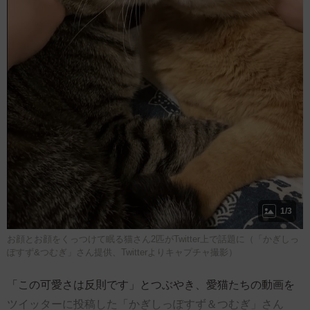
1/3
お顔とお顔をくっつけて眠る猫さん2匹がTwitter上で話題に（「かぎしっ
ぽすず&つむぎ」さん提供、Twitterよりキャプチャ撮影）
「この可愛さは反則です」とつぶやき、愛猫たちの動画を
ツイッターに投稿した「かぎしっぽすず＆つむぎ」さん