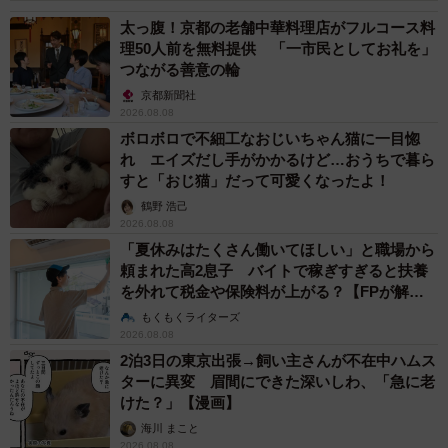
太っ腹！京都の老舗中華料理店がフルコース料
理50人前を無料提供 「一市民としてお礼を」
つながる善意の輪
京都新聞社
2026.08.08
ボロボロで不細工なおじいちゃん猫に一目惚
れ エイズだし手がかかるけど…おうちで暮ら
すと「おじ猫」だって可愛くなったよ！
鶴野 浩己
2026.08.08
「夏休みはたくさん働いてほしい」と職場から
頼まれた高2息子 バイトで稼ぎすぎると扶養
を外れて税金や保険料が上がる？【FPが解
説】
もくもくライターズ
2026.08.08
2泊3日の東京出張→飼い主さんが不在中ハムス
ターに異変 眉間にできた深いしわ、「急に老
けた？」【漫画】
海川 まこと
2026.08.08