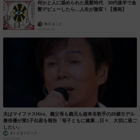
何かと人に舐められた黒髪時代 30代後半で金
髪デビューしたら…人生が激変！【漫画】
海川 まこと
2026.08.08
夫はマイファスHiro、義父母も義兄も超有名歌手の28歳モデル
兼俳優が第1子出産を報告「母子ともに健康…日々、大切に過ご
したい」
まいどなトピック
2026.08.08