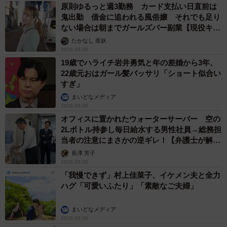
原則ゆるっと週3勤務 カード支払い日直前は
鬼出勤 借金に追われる風俗嬢 それでも足り
ない場合は朝までガールズバー副業【現役キャ
ストに取材】
たかなし 亜妖
2026.08.08
19歳でハライチ岩井勇気と年の差婚から3年、
22歳元おはガール髪バッサリ「ショート似合い
すぎ」
まいどなメディア
2026.08.08
オフィスに置かれたウォーターサーバー 空の
2Lボトル持参し毎日給水する男性社員→総務担
当者の注意にまさかの逆ギレ！【弁護士が解
説】
長澤 芳子
2026.08.08
「我慢できず」村上佳菜子、イケメン夫と全力
ハグ「可愛いふたり」「素敵なご夫婦」
まいどなメディア
2026.08.08