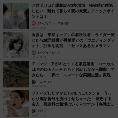
お盆明けは介護相談が3割増加 帰省時に確認
したい「離れて暮らす親の異変」チェックポイ
ントは？
まいどなニュース情報部
2026.08.08
両親は「東京キッド」の看板役者 ライダー演
じた42歳元俳優が再婚妻との「ウエディングフ
ォト」計画を明言 「センスあるカメラマン求
む」
まいどなトピック
2026.08.08
ITエンジニアがAIとつくる家庭菜園 ローカル
LLMのゆるふわAIたちとお話しながら開墾して
みたら… 夢の「スマートな菜園生活」実現な
るか
井二 かける
2026.08.08
プチバズしたママ友とのLINEスクショ うっ
かり電話番号を流出させちゃった！ 激怒する
友人 慰謝料の相場はいくらですか【弁護士が
解説】
長澤 芳子
2026.08.08