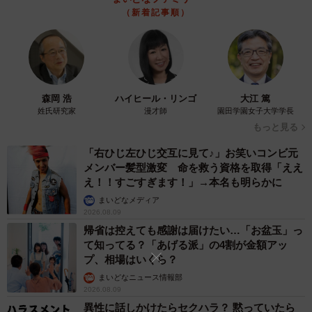
3/3
（新着記事順）
実はふたりのサイズ違うんです…（「かぎしっぽすず&つむぎ」さん提
供、Twitterよりキャプチャ撮影）
――最近のふたりの仲は。
森岡 浩
ハイヒール・リンゴ
大江 篤
姓氏研究家
漫才師
園田学園女子大学学長
「ふたりの仲はより一層深まってます。遊ぶ時も寝る時も
もっと見る
ほとんど一緒にいます！ 暴れることもありますが、それ
「右ひじ左ひじ交互に見て♪」お笑いコンビ元
もまたふたりの仲がいい証拠だと思ってます」
メンバー髪型激変 命を救う資格を取得「ええ
え！！すごすぎます！」→本名も明らかに
まいどなメディア
2026.08.09
帰省は控えても感謝は届けたい…「お盆玉」っ
て知ってる？「あげる派」の4割が金額アッ
プ、相場はいくら？
まいどなニュース情報部
2026.08.09
異性に話しかけたらセクハラ？ 黙っていたら