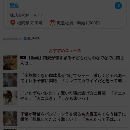
製造
株式会社M・R・T
福岡県 苅田町
派遣社員：時給1,500円
Sponsored by
おすすめニュース
【動画】猫愛が強すぎる子どもたちのなでなでに猫さ
んは…
「全然怖くない肉球見せつけてシャー」激しくじゃれあっ
てキレる子猫に悶絶 「キレててカワイイだと思って載せ
ました」
「いたずらバレた！」驚いた猫の逃げ方に爆笑 「アニメ
やん」「カニ歩き」「しかも速いっ！」
子猫が母猫をパンチ！シラを切るも大目玉をくらう様子に
2/3
爆笑「想像してたより激しい！」「あんたって子は…」
気持ちよさそう～ご満悦のつむぎくんとすずくん（「かぎしっぽすず&つ