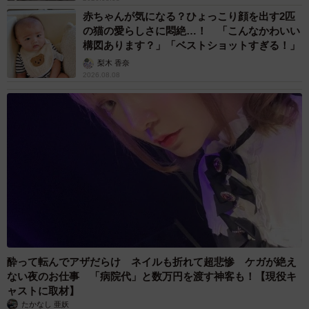
赤ちゃんが気になる？ひょっこり顔を出す2匹
の猫の愛らしさに悶絶…！ 「こんなかわいい
構図あります？」「ベストショットすぎる！」
梨木 香奈
2026.08.08
酔って転んでアザだらけ ネイルも折れて超悲惨 ケガが絶え
ない夜のお仕事 「病院代」と数万円を渡す神客も！【現役キ
ャストに取材】
たかなし 亜妖