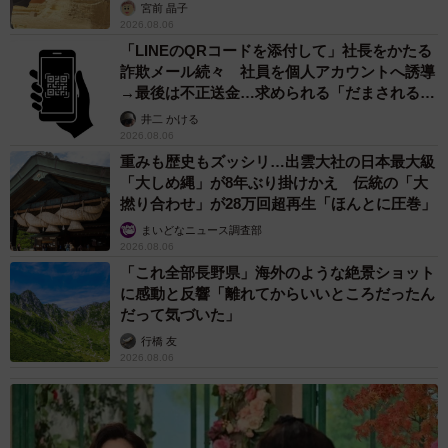
カモ代表かも」「私は6時間で3万円払った」
宮前 晶子
2026.08.06
「LINEのQRコードを添付して」社長をかたる
詐欺メール続々 社員を個人アカウントへ誘導
→最後は不正送金…求められる「だまされる前
提」の対策
井二 かける
2026.08.06
重みも歴史もズッシリ…出雲大社の日本最大級
「大しめ縄」が8年ぶり掛けかえ 伝統の「大
撚り合わせ」が28万回超再生「ほんとに圧巻」
まいどなニュース調査部
2026.08.06
「これ全部長野県」海外のような絶景ショット
に感動と反響「離れてからいいところだったん
だって気づいた」
行橋 友
2026.08.06