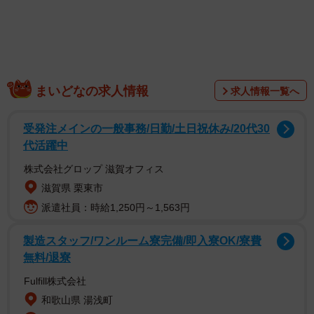
2/6
まいどなの求人情報
求人情報一覧へ
海老天大好き＝suzuandsakuさん提供
受発注メインの一般事務/日勤/土日祝休み/20代30
代活躍中
株式会社グロップ 滋賀オフィス
滋賀県 栗東市
派遣社員：時給1,250円～1,563円
製造スタッフ/ワンルーム寮完備/即入寮OK/寮費
無料/退寮
Fulfill株式会社
和歌山県 湯浅町