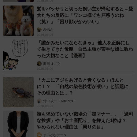
2026.08.06
髪をバッサリと切った飼い主が帰宅すると→愛
犬たちの反応に「ワンコ様でも戸惑うのね
（笑）」「困り顔がかわいい」
ANNA
2026.08.06
「誰かみたいにならなきゃ」 他人を正解にし
6/6
て生きてきた母親 自己主張が苦手な娘に教わ
った大切なこと【漫画】
雪遊びを楽しんだすずちゃん＝suzuandsakuさん提供
海川 まこと
2026.08.06
結果、原因は『大好きだと思っていた雪遊び』であること
「カニにアジをあげると青くなる」ほんと
が分かった。雪玉を投げると楽しそうに追いかけるので、
に！？ 「自然の染色技術が凄い」と話題に
飼い主も寒い中必死で雪玉を作っては投げていた。ところ
その理由とは…？
が、すずちゃんはそれが嫌だったようだ。
竹中 友一（RinToris）
2026.08.06
誰も求めていない職場の「謎マナー」、「過剰
「原因が分かってからはすずに、『何度も嫌なことしてご
な挨拶」や「お土産配り」を抑えた1位は？
めんね、もぅしないよー。勘違いしてごめんね』と言って
やめられない理由は「周りの目」
仲直りをしました。それからは本気で噛まれることはなく
まいどなデータ