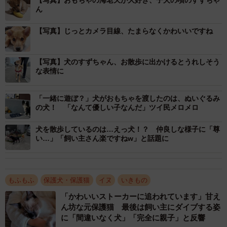
【写真】おもちゃの海老天が大好き、子犬の頃のすずちゃ
ん
往復14時間、疲れも感じず
【写真】じっとカメラ目線、たまらなくかわいいですね
【写真】犬のすずちゃん、お散歩に出かけるとうれしそう
な表情に
「一緒に遊ぼ？」犬がおもちゃを渡したのは、ぬいぐるみ
の犬！ 「なんて優しい子なんだ」ツイ民メロメロ
犬を散歩しているのは…えっ犬！？ 仲良しな様子に「尊
い…」「飼い主さん楽ですねw」と話題に
もふもふ
保護犬・保護猫
イヌ
いきもの
「かわいいストーカーに追われています」甘え
ん坊な元保護猫 最後は飼い主にダイブする姿
に「間違いなく犬」「完全に親子」と反響