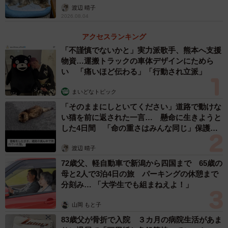
ビビッときたすずちゃんに決めたという。
渡辺 晴子
2026.08.04
本気で噛むのはなぜ？
アクセスランキング
「不謹慎でないかと」実力派歌手、熊本へ支援
物資…運搬トラックの車体デザインにためら
い 「痛いほど伝わる」「行動され立派」
まいどなトピック
「そのままにしといてください」道路で動けな
い猫を前に返された一言… 懸命に生きようと
した4日間 「命の重さはみんな同じ」保護団
体代表の訴え
渡辺 晴子
72歳父、軽自動車で新潟から四国まで 65歳の
母と2人で3泊4日の旅 パーキングの休憩まで
分刻み… 「大学生でも組まねえよ！」
山岡 もと子
83歳父が骨折で入院 ３カ月の病院生活があま