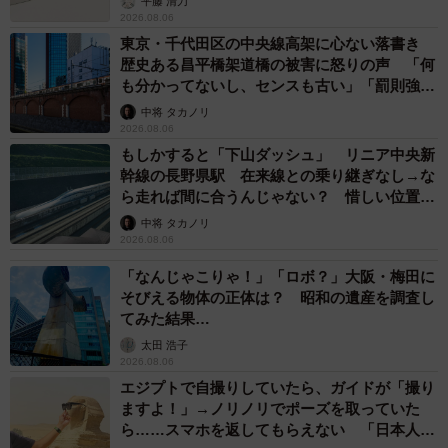
平藤 清刀
2026.08.06
東京・千代田区の中央線高架に心ない落書き
歴史ある昌平橋架道橋の被害に怒りの声 「何
も分かってないし、センスも古い」「罰則強化
して」
中将 タカノリ
2026.08.06
もしかすると「下山ダッシュ」 リニア中央新
幹線の長野県駅 在来線との乗り継ぎなし→な
ら走れば間に合うんじゃない？ 惜しい位置関
係が反響
中将 タカノリ
2026.08.06
「なんじゃこりゃ！」「ロボ？」大阪・梅田に
そびえる物体の正体は？ 昭和の遺産を調査し
てみた結果…
太田 浩子
2026.08.06
エジプトで自撮りしていたら、ガイドが「撮り
ますよ！」→ノリノリでポーズを取っていた
ら……スマホを返してもらえない 「日本人は