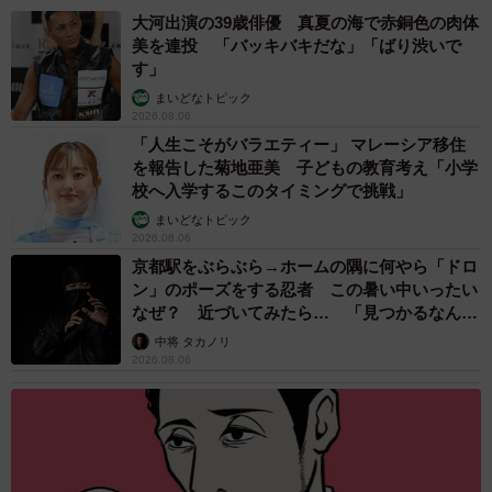
大河出演の39歳俳優 真夏の海で赤銅色の肉体
美を連投 「バッキバキだな」「ばり渋いで
す」
まいどなトピック
2026.08.06
「人生こそがバラエティー」 マレーシア移住
を報告した菊地亜美 子どもの教育考え「小学
校へ入学するこのタイミングで挑戦」
まいどなトピック
2026.08.06
5/6
京都駅をぶらぶら→ホームの隅に何やら「ドロ
お散歩、楽しいな＝suzuandsakuさん提供
ン」のポーズをする忍者 この暑い中いったい
なぜ？ 近づいてみたら… 「見つかるなんて
未熟」
何度も流血し、全身痣だらけだった木戸さん。病院の診察
中将 タカノリ
2026.08.06
に行った時は、DVと勘違いされないかヒヤヒヤしていたそ
うだ。
「お散歩中にも本気噛みされました。悲しいのと、泣いた
らすずも分かってくれるかな？という少しの期待もあり、
大人げなく声を出しながらすずと一緒に帰宅したこともあ