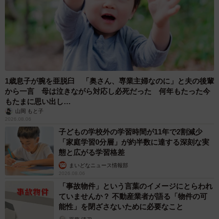
1歳息子が腕を亜脱臼 「奥さん、専業主婦なのに」と夫の後輩
から一言 母は泣きながら対応し必死だった 何年もたった今
もたまに思い出し…
山岡 もと子
2026.08.06
子どもの学校外の学習時間が11年で2割減少
「家庭学習0分層」が約半数に達する深刻な実
態と広がる学習格差
まいどなニュース情報部
2026.08.06
「事故物件」という言葉のイメージにとらわれ
ていませんか？ 不動産業者が語る「物件の可
能性」を閉ざさないために必要なこと