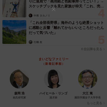
りに退屈で「画用紙と色鉛筆持ってこい！」→
スケッチブックを見た家族が仰天「これ、売れ
ますよ…」
4/6
中将 タカノリ
「これ全部長野県」海外のような絶景ショット
こんな目で見つめられたら・・・＝suzuandsakuさん提供
に感動と反響「離れてからいいところだったん
だって気づいた」
すずちゃんは気に入らないことがあると本気噛みをしてき
た。それが一番の悩みだった。
行橋 友
「こんなに愛しているのにどうして本気噛みするんだろう
６位以降を見る
と思うと悲しくて。傷の痛みよりも心が痛かったです」
まいどなファミリー
（新着記事順）
森岡 浩
ハイヒール・リンゴ
大江 篤
姓氏研究家
漫才師
園田学園女子大学学長
もっと見る