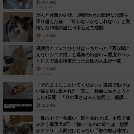
梨木 香奈
2026.08.06
3/6
がんと片目の失明、3時間おきの壮絶な介護を
乗り越えた猫 「叶わないかもしれない」と覚
「遊ぼうよ！」＝suzuandsakuさん提供
悟した19歳の誕生日を迎えて感動
古川 諭香
4月、夫妻は、すずちゃんが産まれた道東まで、札幌から車
2026.08.06
で往復14時間かけて迎えに行った。すずちゃんと一緒に暮
保護猫カフェでひとりぼっちだった「耳が聞こ
えないシニア猫」と運命の出会い→重度のペッ
らせることが嬉し過ぎて、夫妻はアドレナリンMAX！その
トロスで適応障害だった女性の人生が一変
せいか、疲れは微塵も感じなかった。
古川 諭香
2026.08.05
「迎えの道中は、こんな幸せなことが起きていいのかな〜
「そのままにしといてください」道路で動けな
とワクワクドキドキ！すずを手にするまでは夢なんじゃな
い猫を前に返された一言… 懸命に生きようと
いかと思っていました」
した4日間 「命の重さはみんな同じ」保護団
体代表の訴え
渡辺 晴子
2026.08.05
会いに行った時はまだ子犬がたくさんいた。可愛くて可愛
「世の中で一番嫌い」顔を合わせば、本気で噛
くて、お母さん犬も含めて全員連れて帰りたい！と思っ
み合う保護犬2匹 “怖い”ものの前では、態度
た。しかし、そうもいかないので少し迷った後に、最初に
がガラリ…人間だけじゃない「敵の敵は味方」