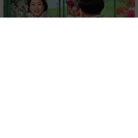
「ミステリーの女王」と呼ばれた作家の娘は「2時間サスペンス
の女王」 聞いていたのと違う血液型に「私は誰の子なの？」
【徹子の部屋】
まいどなニュース
2026.08.06
「わぁ…姐さん…」「永遠にお美しい」 大女
優岩下志麻さん、写真家のインスタに登場
まいどなメディア
2026.08.05
「ふざけてません…真剣です」京都の老舗和菓
子店 次はカブトムシの幼虫 職人が手がけた
ゲテモノ和菓子 見事な造形に「気持ち悪いく