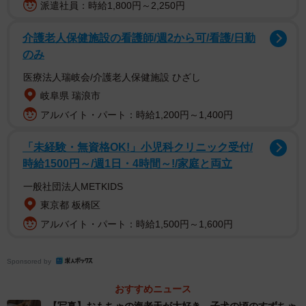
派遣社員：時給1,800円～2,250円
すずちゃん（1歳8か月・メス）は、捨て犬が産んだ子だっ
介護老人保健施設の看護師/週2から可/看護/日勤
た。
のみ
医療法人瑞岐会/介護老人保健施設 ひざし
すずちゃんの母犬は、飼い主の勤務先が倒産し、捨てられ
岐阜県 瑞浪市
てしまった。同じ職場に勤めていた今の飼い主が母犬を飼
アルバイト・パート：時給1,200円～1,400円
うことになったが、しばらくして妊娠していることが発
覚。すずちゃんを含めた7匹を出産した。子犬たちの里親を
「未経験・無資格OK!」小児科クリニック受付/
ジモティーで募集したところ、2021年3月、北海道に住む
時給1500円～/週1日・4時間～!/家庭と両立
木戸さんが一目惚れ。即連絡したという。
一般社団法人METKIDS
東京都 板橋区
木戸さん夫妻は犬が好きだった。ペットショップからでは
アルバイト・パート：時給1,500円～1,600円
なく、保護犬を迎えたいと思っていた。
Sponsored by
「もともとは保護猫を迎えようと約半年間探していたので
すが、運命的な出会いがなく、ジモティーですずを見つけ
おすすめニュース
ました」