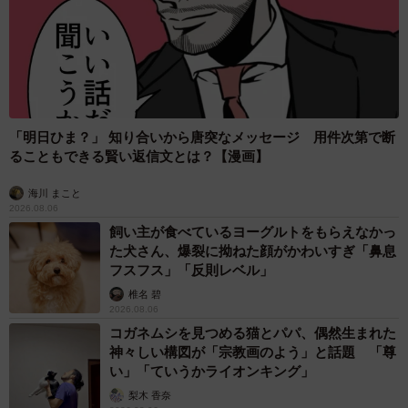
ります」
もっとも、そんなことでは何も改善しなかった。夫妻は、
何が気に入らないか理解しようと、インターネットで調べ
たり、本気噛みする直前の出来事をひたすらメモして原因
「明日ひま？」 知り合いから唐突なメッセージ 用件次第で断
を追求した。
ることもできる賢い返信文とは？【漫画】
海川 まこと
2026.08.06
飼い主が食べているヨーグルトをもらえなかっ
た犬さん、爆裂に拗ねた顔がかわいすぎ「鼻息
フスフス」「反則レベル」
椎名 碧
2026.08.06
コガネムシを見つめる猫とパパ、偶然生まれた
神々しい構図が「宗教画のよう」と話題 「尊
い」「ていうかライオンキング」
梨木 香奈