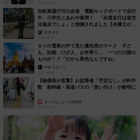
2026.08.06
なりました」
自転車通行可の歩道 電動キックボードで走行
中、小学生とあわや衝突！ 「歩道走行は道交
今では猫派だった夫もすっかり犬派に。雑種犬の可愛らし
法違反でしょ」と指摘されました【弁護士が解
さを知った夫妻は後にもう1匹保護犬を迎えるまでになっ
説】
長澤 芳子
た。
2026.08.06
タイの電車の中で見た優先席のマーク 子ど
も、妊娠、けが人、お年寄り… 一つだけ謎の
ものが！？「だから黄色なんですね」
中将 タカノリ
2026.08.06
【物価高が直撃】お盆帰省「予定なし」が約半
数 新幹線・高速バスの「使い分け」が鮮明に
まいどなニュース情報部
2026.08.06