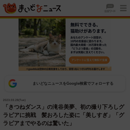
まいどなニュースをGoogle検索でフォローする
2023.03.28(Tue)
「きつねダンス」の滝谷美夢、初の撮り下ろしグ
ラビアに挑戦 髪おろした姿に「美しすぎ」「グ
ラビアまでやるのは驚いた」