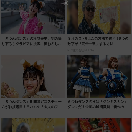
「きつねダンス」の滝谷美夢、初の撮
８月のロト6はこの方法で買え!!６つの
り下ろしグラビアに挑戦 髪おろした
数字が『完全一致』する方法
姿に「美しす...
PR(株式会社MURA)
「きつねダンス」期間限定コスチュー
きつねダンスの次は「ジンギスカン」
ムがお披露目！日ハムの「大人のファ
ダンスだ！企画の球団職員「新作のプ
イターズナイ...
レッシャーあ...