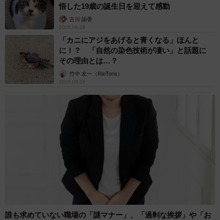
悟した19歳の誕生日を迎えて感動
古川 諭香
2026.08.06
「カニにアジをあげると青くなる」ほんと
に！？ 「自然の染色技術が凄い」と話題に
その理由とは…？
竹中 友一（RinToris）
2026.08.06
誰も求めていない職場の「謎マナー」、「過剰な挨拶」や「お