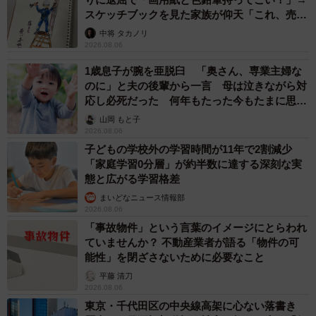
スケッチブックを見た家族が仰天「これ、売れ
ますよ…」
中将 タカノリ
2026.08.06
1歳息子が腕を亜脱臼 「奥さん、専業主婦な
のに」と夫の後輩から一言 母は泣きながら対
応し必死だった 何年もたった今もたまに思い
出し…
山岡 もと子
2026.08.06
子どもの学校外の学習時間が11年で2割減少
「家庭学習0分層」が約半数に達する深刻な実
態と広がる学習格差
まいどなニュース情報部
2026.08.06
「事故物件」という言葉のイメージにとらわれ
ていませんか？ 不動産業者が語る「物件の可
能性」を閉ざさないために必要なこと
平藤 清刀
2026.08.06
東京・千代田区の中央線高架に心ない落書き