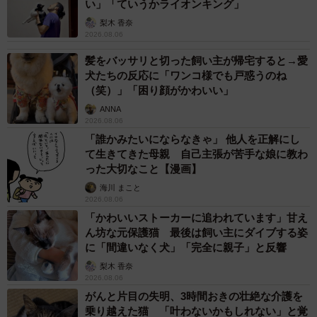
い」「ていうかライオンキング」
梨木 香奈
2026.08.06
髪をバッサリと切った飼い主が帰宅すると→愛
犬たちの反応に「ワンコ様でも戸惑うのね
（笑）」「困り顔がかわいい」
ANNA
2026.08.06
「誰かみたいにならなきゃ」 他人を正解にし
て生きてきた母親 自己主張が苦手な娘に教わ
った大切なこと【漫画】
海川 まこと
2026.08.06
「かわいいストーカーに追われています」甘え
ん坊な元保護猫 最後は飼い主にダイブする姿
に「間違いなく犬」「完全に親子」と反響
梨木 香奈
2026.08.06
がんと片目の失明、3時間おきの壮絶な介護を
乗り越えた猫 「叶わないかもしれない」と覚