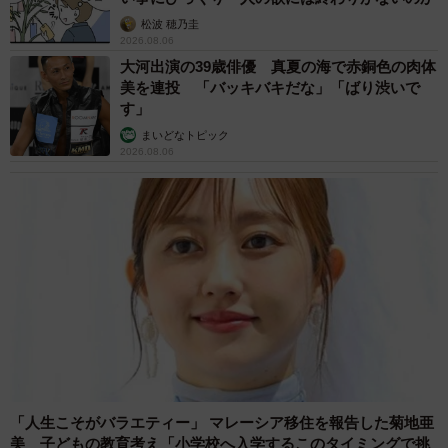
松波 穂乃圭
2026.08.06
大河出演の39歳俳優 真夏の海で赤銅色の肉体
美を連投 「バッキバキだな」「ばり渋いで
す」
まいどなトピック
2026.08.06
「人生こそがバラエティー」 マレーシア移住を報告した菊地亜
美 子どもの教育考え「小学校へ入学するこのタイミングで挑