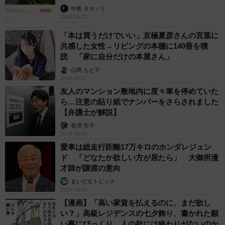
中将 タカノリ
2026.08.07
「本は買うだけでいい」京極夏彦さんの言葉に
共感した女性→リビングの本棚に140冊を積
読 「家に自分だけの本屋さん」
山岡 もと子
2026.08.07
友人のマンション敷地内に度々車を停めていた
ら…注意の貼り紙でナンバーをさらされました
【弁護士が解説】
長澤 芳子
2026.08.07
愛車は総走行距離17万キロのホンダレジェン
ド 「どなたか欲しい方が居たら」 大御所漫
才師が譲渡の意向
まいどなトピック
2026.08.06
【漫画】「高い家賃を払えるのに、まだ欲し
い？」高級レジデンスの七夕飾り、書かれた願
い事にびっくり 人の欲には終わりがないのか