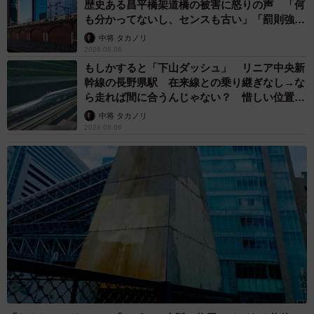
歴史ある昌平橋架道橋の被害に怒りの声 「何
も分かってないし、センスも古い」「罰則強化
して」
中将 タカノリ
2026.08.06
もしかすると「下山ダッシュ」 リニア中央新
幹線の長野県駅 在来線との乗り継ぎなし→な
ら走れば間に合うんじゃない？ 惜しい位置関
係が反響
中将 タカノリ
2026.08.06