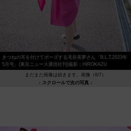
きつねの耳を付けてポーズする滝谷美夢さん「B.L.T.2023年
5月号」(東京ニュース通信社刊)撮影：HIROKAZU
まだまだ画像は続きます。画像（6/7）
↓ スクロールで次の写真 ↓