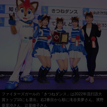
ファイターズガールの「きつねダンス」は2022年流行語大
賞トップ10にも選出。右2番目から順に滝谷美夢さん、濱野
亜里沙さん、辻菜穂子さん