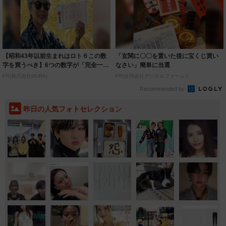
【昭和43年以前生まれはロト６この数
「玄関に〇〇を置いた後に宝くじ買い
字を買うべき】6つの数字が「完全一
なさい」簡単に当選
致」する方...
PR(株式会社MURA)
PR(合同会社デジタルファーム )
Recommended by
昨日の人気フォトセレクション