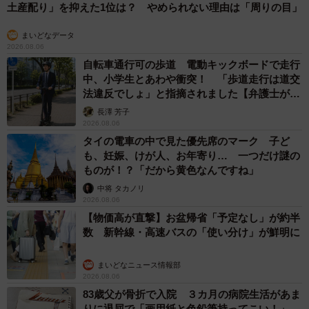
土産配り」を抑えた1位は？ やめられない理由は「周りの目」
まいどなデータ
2026.08.06
自転車通行可の歩道 電動キックボードで走行
中、小学生とあわや衝突！ 「歩道走行は道交
法違反でしょ」と指摘されました【弁護士が解
説】
長澤 芳子
2026.08.06
タイの電車の中で見た優先席のマーク 子ど
も、妊娠、けが人、お年寄り… 一つだけ謎の
ものが！？「だから黄色なんですね」
中将 タカノリ
2026.08.06
【物価高が直撃】お盆帰省「予定なし」が約半
数 新幹線・高速バスの「使い分け」が鮮明に
まいどなニュース情報部
2026.08.06
83歳父が骨折で入院 ３カ月の病院生活があま
りに退屈で「画用紙と色鉛筆持ってこい！」→