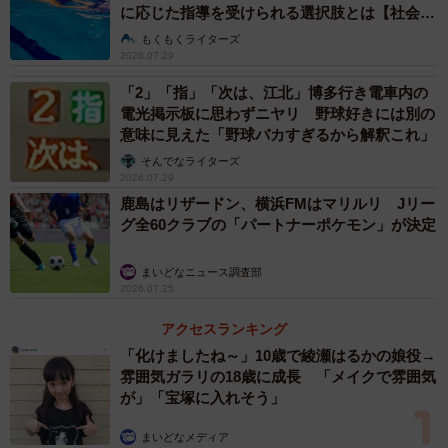
に応じた指導を受けられる選択肢とは【社会福
祉士が解説】
もくもくライターズ
2026.07.29
「2」「指」「次は、江北」博多行き電車内の
電光掲示板に思わずニヤリ 野球好きには別の
意味に見えた「野球バカすぎるから解釈これ」
そんでなライターズ
2026.07.29
鹿島はリザードン、横浜FMはマリルリ Jリー
グ全60クラブの「パートナーポケモン」が決定
まいどなニュース調査部
2026.07.25
アクセスランキング
「化けましたね～」10歳で綾瀬はるかの娘役→
雰囲気ガラリの18歳に成長 「メイクで雰囲気
が」「宝塚に入れそう」
まいどなメディア