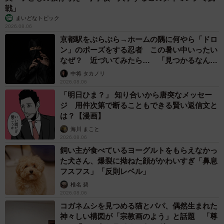
戦」
まいどなトピック
2026.08.06
京都駅をぶらぶら→ホームの隅に何やら「ドロ
ン」のポーズをする忍者 この暑い中いったい
なぜ？ 近づいてみたら… 「見つかるなんて
未熟」
中将 タカノリ
2026.08.06
「明日ひま？」 知り合いから唐突なメッセー
ジ 用件次第で断ることもできる賢い返信文と
は？【漫画】
海川 まこと
2026.08.06
飼い主が食べているヨーグルトをもらえなかっ
た犬さん、爆裂に拗ねた顔がかわいすぎ「鼻息
フスフス」「反則レベル」
椎名 碧
2026.08.06
コガネムシを見つめる猫とパパ、偶然生まれた
神々しい構図が「宗教画のよう」と話題 「尊