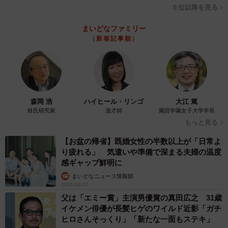
６位以降を見る
まいどなファミリー
（新着記事順）
森岡 浩
ハイヒール・リンゴ
大江 篤
姓氏研究家
漫才師
園田学園女子大学学長
もっと見る
【お盆の帰省】既婚女性の半数以上が「日常よ
り疲れる」 気遣いや準備で深まる夫婦の温度
感ギャップ鮮明に
まいどなニュース情報部
2026.08.07
父は「エミー賞」主演男優賞の真田広之 31歳
イケメン俳優が長髪ヒゲのワイルド近影「ガチ
ヒロさんそっくり」「新たな一面もステキ」