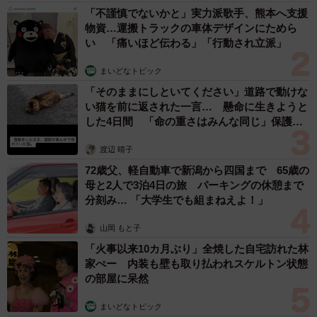
「不謹慎でないかと」実力派歌手、熊本へ支援
物資…運搬トラックの車体デザインにためら
い 「痛いほど伝わる」「行動され立派」
まいどなトピック
「そのままにしといてください」道路で動けな
い猫を前に返された一言… 懸命に生きようと
した4日間 「命の重さはみんな同じ」保護団
体代表の訴え
渡辺 晴子
72歳父、軽自動車で新潟から四国まで 65歳の
母と2人で3泊4日の旅 パーキングの休憩まで
分刻み… 「大学生でも組まねえよ！」
山岡 もと子
「火事以来10カ月ぶり」全焼した自宅訪れた林
家ぺー 内装も壁も取り払われスケルトン状態
の部屋に呆然
まいどなトピック