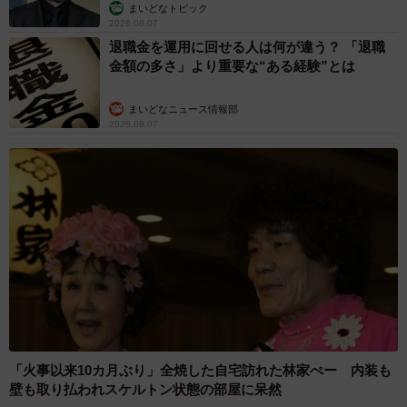
まいどなトピック
2026.08.07
退職金を運用に回せる人は何が違う？ 「退職
金額の多さ」より重要な“ある経験”とは
まいどなニュース情報部
2026.08.07
「火事以来10カ月ぶり」全焼した自宅訪れた林家ぺー 内装も
壁も取り払われスケルトン状態の部屋に呆然