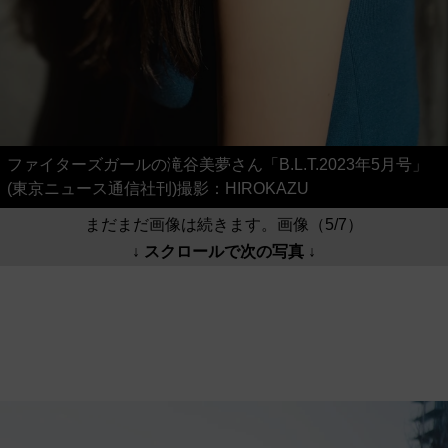
ファイターズガールの滝谷美夢さん「B.L.T.2023年5月号」
(東京ニュース通信社刊)撮影：HIROKAZU
まだまだ画像は続きます。画像（5/7）
↓ スクロールで次の写真 ↓