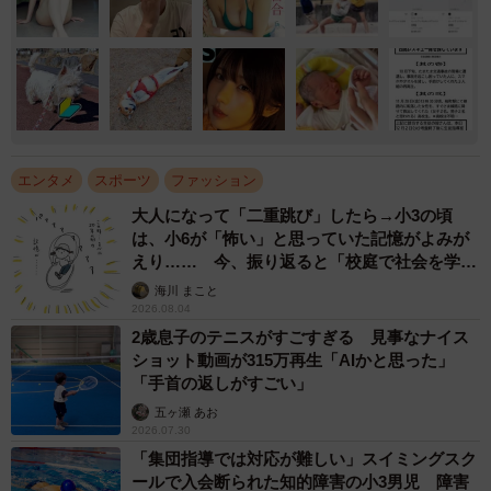
エンタメ
スポーツ
ファッション
大人になって「二重跳び」したら→小3の頃
は、小6が「怖い」と思っていた記憶がよみが
えり…… 今、振り返ると「校庭で社会を学ん
でいった」【漫画】
海川 まこと
2026.08.04
2歳息子のテニスがすごすぎる 見事なナイス
ショット動画が315万再生「AIかと思った」
「手首の返しがすごい」
五ヶ瀬 あお
2026.07.30
「集団指導では対応が難しい」スイミングスク
ールで入会断られた知的障害の小3男児 障害