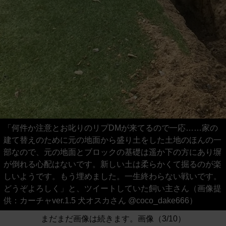
「何件か注意とお叱りのリプDMが来てるので一応……家の
建て替えのために元の地面から盛り土をした土地のほんの一
部なので、元の地面とブロックの基礎は遥か下の方にあり塀
が倒れる心配はないです。新しい土は柔らかくて掘るのが楽
しいようです。もう埋めました。一生終わらない戦いです。
どうぞよろしく」と、ツイートしていた飼い主さん（画像提
供：カーチャver.1.5 犬オスカさん @coco_dake666）
まだまだ画像は続きます。画像（3/10）