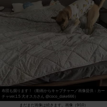
布団も掘ります！（動画からキャプチャー／画像提供：カー
チャver.1.5 犬オスカさん @coco_dake666）
まだまだ画像は続きます。画像（9/10）