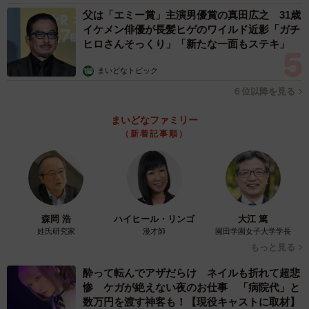
父は「エミー賞」主演男優賞の真田広之 31歳
イケメン俳優が長髪ヒゲのワイルド近影「ガチ
ヒロさんそっくり」「新たな一面もステキ」
まいどなトピック
６位以降を見る
まいどなファミリー
（新着記事順）
森岡 浩
ハイヒール・リンゴ
大江 篤
姓氏研究家
漫才師
園田学園女子大学学長
もっと見る
酔って転んでアザだらけ ネイルも折れて超悲
惨 ケガが絶えない夜のお仕事 「病院代」と
数万円を渡す神客も！【現役キャストに取材】