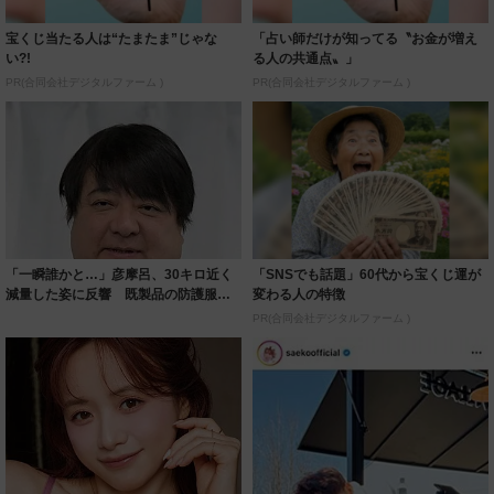
宝くじ当たる人は“たまたま”じゃな
「占い師だけが知ってる〝お金が増え
い?!
る人の共通点〟」
PR(合同会社デジタルファーム )
PR(合同会社デジタルファーム )
「一瞬誰かと…」彦摩呂、30キロ近く
「SNSでも話題」60代から宝くじ運が
減量した姿に反響 既製品の防護服が
変わる人の特徴
着られると...
PR(合同会社デジタルファーム )