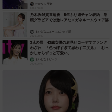
たかなし 亜妖
2026.08.07
乃木坂46賀喜遥香 5年ぶり週チャン表紙 巻
頭グラビアでは激レアなメガネルームウエア姿
まいどなニュースエンタメ部
2026.08.07
3児の母 43歳女優の肩見せコーデでファンざ
わざわ 「色っぽすぎて思わず二度見」「むっ
かしからずっと可愛い」
まいどなトピック
2026.08.07