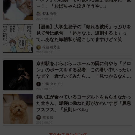
～！」「おばちゃん泣きそうや…」
梨木 香奈
2026.08.07
【漫画】大学生息子の「頼れる彼氏」っぷりを
見て母は絶句 「起きなよ、遅刻するよ」っ
て…あなた毎朝私が起こしてますけど？笑
松波 穂乃圭
2026.08.07
京都駅をぶらぶら→ホームの隅に何やら「ドロ
ン」のポーズをする忍者 この暑い中いったい
なぜ？ 近づいてみたら… 「見つかるなんて
未熟」
中将 タカノリ
2026.08.06
飼い主が食べているヨーグルトをもらえなかっ
た犬さん、爆裂に拗ねた顔がかわいすぎ「鼻息
フスフス」「反則レベル」
椎名 碧
2026.08.06
アクセスランキング