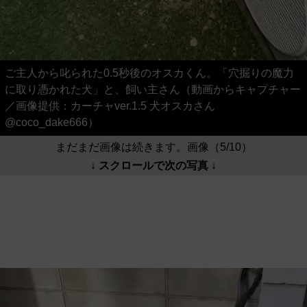
ご主人から叱られた0.5秒後のオスカくん。「穴掘りの魔力
に取り憑かれた犬」と、飼い主さん（動画からキャプチャー
／画像提供：カーチャver.1.5 犬オスカさん
@coco_dake666）
まだまだ画像は続きます。画像（5/10）
↓ スクロールで次の写真 ↓