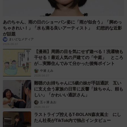
あのちゃん、雨の日のショーパン姿に「雨が似合う」「脚めっ
ちゃきれい！」「水も滴る良いアーティスト」 幻想的な近影
が話題
まいどなメディア
2026.08.07
【漫画】周囲の目を気にせず遊べる！洗濯物も
干せる！最近人気の戸建ての「中庭」 ところ
が…実際住んでみて分かった後悔ポイント
中瀬 えみ
2026.08.07
難聴のお姉ちゃんに5歳の妹が手話通訳 互い
に支え合う家族の日常に反響「妹ちゃん、頼も
しい」「かわいい通訳さん」
五ヶ瀬 あお
2026.08.07
ラストライブ控えるT-BOLAN森友嵐士 にし
たん社長がTikTok内で独占インタビュー