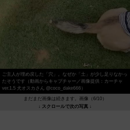
ご主人が埋め戻した「穴」。なぜか「土」が少し足りなかっ
たそうです（動画からキャプチャー／画像提供：カーチャ
ver.1.5 犬オスカさん @coco_dake666）
まだまだ画像は続きます。画像（6/10）
↓ スクロールで次の写真 ↓