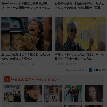
ガーターベルトで際立つ妖艶脚線美
紗栄子の長男 18歳のモデル、カジュ
フリーアナ森香澄がランジェリーモデ
アルコーデのおしゃれ近影が「両親の
ルに ｢PE...
いいとこ取...
あなたの金運はどう？宝くじに縁があ
８月のロト6はこの方法で買え!!６つの
る時、金運はこう変わる
数字が『完全一致』する方法
PR(合同会社デジタルファーム )
PR(株式会社MURA)
Recommended by
昨日の人気フォトセレクション