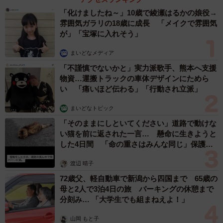
「化けましたね～」10歳で綾瀬はるかの娘役→
雰囲気ガラリの18歳に成長 「メイクで雰囲気
が」「宝塚に入れそう」
まいどなメディア
「不謹慎でないかと」実力派歌手、熊本へ支援
物資…運搬トラックの車体デザインにためら
い 「痛いほど伝わる」「行動され立派」
まいどなトピック
「そのままにしといてください」道路で動けな
い猫を前に返された一言… 懸命に生きようと
した4日間 「命の重さはみんな同じ」保護団
体代表の訴え
渡辺 晴子
72歳父、軽自動車で新潟から四国まで 65歳の
母と2人で3泊4日の旅 パーキングの休憩まで
分刻み… 「大学生でも組まねえよ！」
山岡 もと子