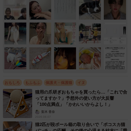
おもしろ
もふもふ
保護犬・保護猫
イヌ
猫用の爪研ぎおもちゃを買ったら…「これで合
ってますか？」予想外の使い方が大反響
「100点満点」「かわいいからよし！」
梨木 香奈
2026.08.07
猫2匹が段ボール箱の取り合いで「ポコスカ猫
パンチ」の応酬 その後の心温まる結末に「愛