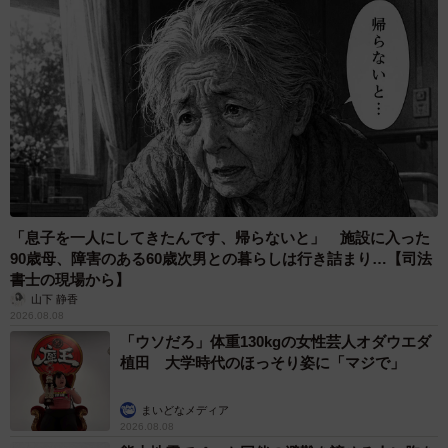
いため、荷物の受け取りは「置き配指定」が必須なのだそう。Amazonの
配達員さんもきっとふわふわの番犬くんに会えるのを楽しみにしている
はず（画像提供：ポメラニアンのにんじゃさん @motopii0331）
みなさんお待たせしました。
Amazon配達員さんの新作届きました。
#dogs
#ポメラニ
アン
#Amazon
#配達員さんの秀逸置き配画像
#いつもあ
りがとう
pic.twitter.com/FvIeO8BCW9
— ポメラニアンのにんじゃ (@motopii0331)
March 5, 2023
「息子を一人にしてきたんです、帰らないと」 施設に入った
90歳母、障害のある60歳次男との暮らしは行き詰まり…【司法
書士の現場から】
山下 静香
2026.08.08
「ウソだろ」体重130kgの女性芸人オダウエダ
植田 大学時代のほっそり姿に「マジで」
まいどなメディア
2026.08.08