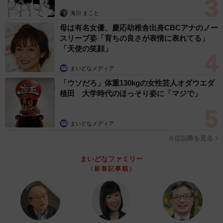
思わぬ申し出【漫画】
海川 まこと
「今回は休日でしたので家族全員、家にいました。私は別
母は有名女優、慶応幼稚舎出身CBCアナのノー
の部屋にいましたが、『また、何か吠えてるなぁ…』くら
スリーブ姿「育ちの良さが表情に表れてる」
「天使の笑顔」
いにしか思っていませんでした」
まいどなメディア
ーー前回の後、この日まで番犬さんが写り込んだお知らせ
「ウソだろ」体重130kgの女性芸人オダウエダ
写真は届いてなかったのですか？
植田 大学時代のほっそり姿に「マジで」
「はい、あの後は今回のツイートまで、届いていませんで
まいどなメディア
した」
６位以降を見る
ーー約半年ぶりの「新作」でしたか。撮影した配達員さん
まいどなファミリー
とお会いになったことは…？
（新着記事順）
「いえ、会っていません。お会いしたい気持ちもあります
が、バンクシーみたいな謎の存在として、これからも誰か
わからない状態で新作を届けて頂いた方が、楽しいかもと