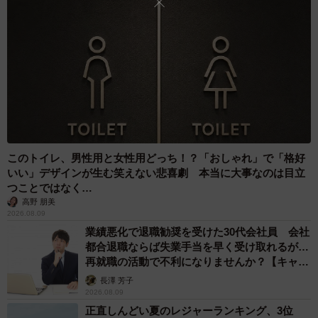
2/9
このトイレ、男性用と女性用どっち！？「おしゃれ」で「格好
いい」デザインが生む笑えない悲喜劇 本当に大事なのは目立
今回Amazonから届いた「食器」を使う予定の飼い主さんちの可愛いワン
つことではなく…
コたち。左からしんくん、にんじゃくん（中央）、ちっぷちゃん（右）
高野 朋美
（画像提供：ポメラニアンのにんじゃさん @motopii0331）
2026.08.09
業績悪化で退職勧奨を受けた30代会社員 会社
◇ ◇
都合退職ならば失業手当を早く受け取れるが…
再就職の活動で不利になりませんか？【キャリ
飼い主さんのお宅には、しんくんの他にも、１０歳になる
アカウンセラーが解説】
長澤 芳子
ポメラニアンの男の子、にんじゃくんと、９歳になるロン
2026.08.09
正直しんどい夏のレジャーランキング、3位
グコートチワワの女の子、ちっぷちゃんがいます。しんく