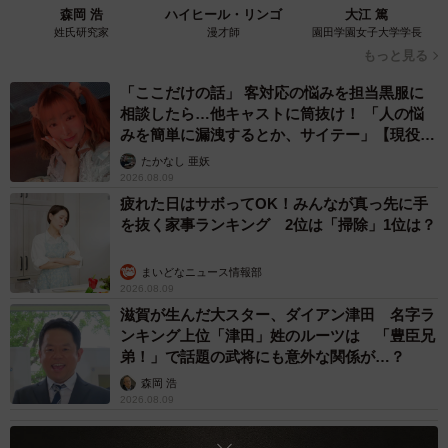
森岡 浩
ハイヒール・リンゴ
大江 篤
思っています」
姓氏研究家
漫才師
園田学園女子大学学長
もっと見る
ーー今回届いた荷物について、「中身はペットフードか
「ここだけの話」 客対応の悩みを担当黒服に
な」というリプライも寄せられていましたね。
相談したら…他キャストに筒抜け！ 「人の悩
みを簡単に漏洩するとか、サイテー」【現役キ
ャストに取材】
「ペットフードではないのですが、我が家のワンコ３匹用
たかなし 亜妖
2026.08.09
に新調した食器だったので、『惜しい！』という気持ちで
疲れた日はサボってOK！みんなが真っ先に手
読んでました（笑）」
を抜く家事ランキング 2位は「掃除」1位は？
まいどなニュース情報部
2026.08.09
滋賀が生んだ大スター、ダイアン津田 名字ラ
ンキング上位「津田」姓のルーツは 「豊臣兄
弟！」で話題の武将にも意外な関係が…？
森岡 浩
2026.08.09