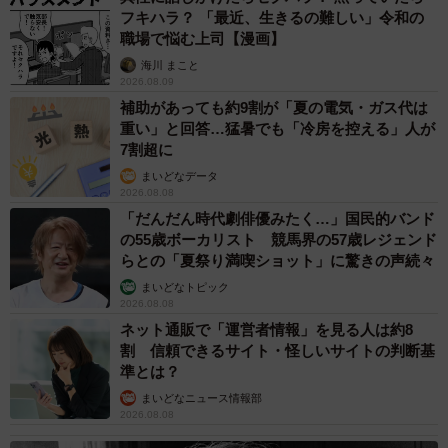
フキハラ？ 「最近、生きるの難しい」令和の
職場で悩む上司【漫画】
海川 まこと
2026.08.09
補助があっても約9割が「夏の電気・ガス代は
重い」と回答…猛暑でも「冷房を控える」人が
7割超に
まいどなデータ
2026.08.08
「だんだん時代劇俳優みたく…」国民的バンド
の55歳ボーカリスト 競馬界の57歳レジェンド
らとの「夏祭り満喫ショット」に驚きの声続々
まいどなトピック
2026.08.08
ネット通販で「運営者情報」を見る人は約8
割 信頼できるサイト・怪しいサイトの判断基
準とは？
まいどなニュース情報部
3/9
2026.08.08
CGディレクターである飼い主さんは在宅勤務中、手が離せないことが多