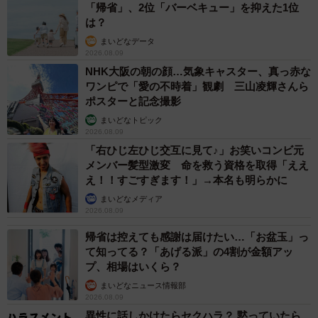
「帰省」、2位「バーベキュー」を抑えた1位
んが「置き配完了写真」に見切れていた時、兄犬のにんじ
は？
ゃくんは飼い主さんの部屋でくつろぎ、姉犬のちっぷちゃ
まいどなデータ
んはリビングでお昼寝中だったそうです。
2026.08.09
NHK大阪の朝の顔…気象キャスター、真っ赤な
ワンピで「愛の不時着」観劇 三山凌輝さんら
ポスターと記念撮影
まいどなトピック
2026.08.09
「右ひじ左ひじ交互に見て♪」お笑いコンビ元
メンバー髪型激変 命を救う資格を取得「ええ
え！！すごすぎます！」→本名も明らかに
まいどなメディア
2026.08.09
帰省は控えても感謝は届けたい…「お盆玉」っ
て知ってる？「あげる派」の4割が金額アッ
プ、相場はいくら？
まいどなニュース情報部
2026.08.09
異性に話しかけたらセクハラ？ 黙っていたら