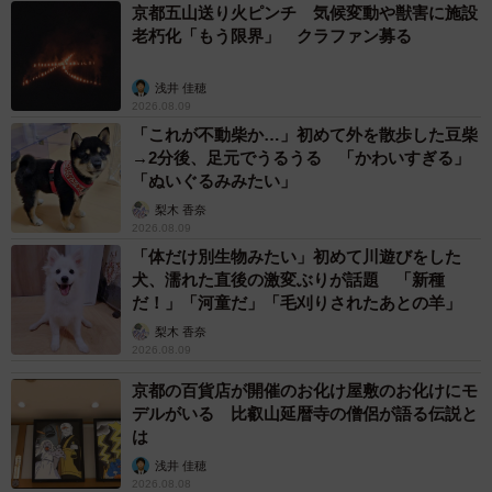
京都五山送り火ピンチ 気候変動や獣害に施設
老朽化「もう限界」 クラファン募る
実は、Amazonの配達員さんから届く「置き配」完了を知
らせる写真に可愛い「番犬」が写り込んでいたのは、今回
浅井 佳穂
が２度目
。多くの方が「新作」を待ち望んでいました。
2026.08.09
「これが不動柴か…」初めて外を散歩した豆柴
「ポメちゃんがカーテンちゃんと開けて見切れてるのジワ
→2分後、足元でうるうる 「かわいすぎる」
「ぬいぐるみみたい」
る」
梨木 香奈
「配達員さん、センスありすぎますね」
2026.08.09
「これは置き配指定したくなる。毎回配達画像が楽しみで
「体だけ別生物みたい」初めて川遊びをした
ならない。わんちゃん来ないと配達員さんしばらく待って
犬、濡れた直後の激変ぶりが話題 「新種
だ！」「河童だ」「毛刈りされたあとの羊」
たりするのかな？」
梨木 香奈
2026.08.09
こんな楽しいリプライが殺到したのは、７歳になるポメラ
京都の百貨店が開催のお化け屋敷のお化けにモ
ニアンの男の子、しんくん。前回の「作品」にも登場し
デルがいる 比叡山延暦寺の僧侶が語る伝説と
た、元気で活発な自宅警備担当犬です。再びしんくんが見
は
切れていた「新作」について、飼い主さんに詳しくお話を
浅井 佳穂
2026.08.08
伺いました。