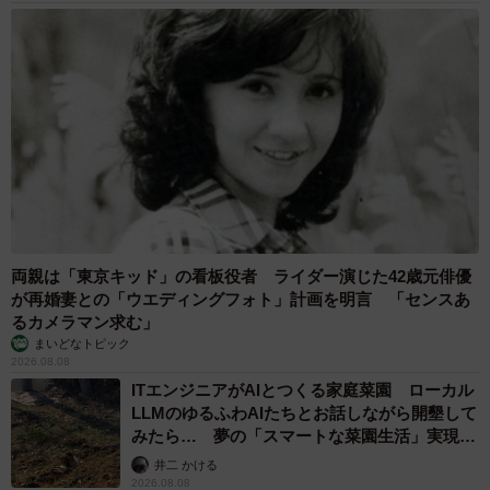
両親は「東京キッド」の看板役者 ライダー演じた42歳元俳優
が再婚妻との「ウエディングフォト」計画を明言 「センスあ
るカメラマン求む」
まいどなトピック
2026.08.08
ITエンジニアがAIとつくる家庭菜園 ローカル
LLMのゆるふわAIたちとお話しながら開墾して
みたら… 夢の「スマートな菜園生活」実現な
るか
井二 かける
2026.08.08