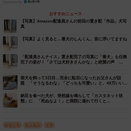
Sponsored by
おすすめニュース
【写真】Amazon配達員さんの前回の置き配「作品」犬写
真
【写真】よく見ると…番犬のしんくん、宙に浮いてますね
「配達員さんナイス」置き配完了の写真に「番犬」も任務
完了の姿が！「さては犬好きさんかな」と絶賛の声
Amazon公式もコメント
柴犬を飼って3日目…完全に駄目になったお父さんが話
題 「そうなるわな」「どっちも可愛い」と、49万いい
ね！
「わんちゃん写ってるw」「配達員さん絶対ワンちゃん大好
納豆を食べた犬が、突然歯を鳴らして「カスタネット状
きですね。引きで撮ってる」という絶賛のリプライが多数
態」に 「死ぬなよ！」と病院に連れて行くと…
寄せられた「Amazon配達員さんの新作」について、ポメラ
ニアンのにんじゃさんにお話を聞きました。
おもしろ
もふもふ
イヌ
これは「置き配指定」が楽しみになる！