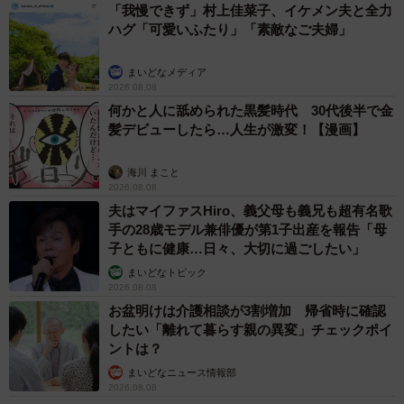
「我慢できず」村上佳菜子、イケメン夫と全力
ハグ「可愛いふたり」「素敵なご夫婦」
まいどなメディア
2026.08.08
何かと人に舐められた黒髪時代 30代後半で金
髪デビューしたら…人生が激変！【漫画】
海川 まこと
2026.08.08
夫はマイファスHiro、義父母も義兄も超有名歌
手の28歳モデル兼俳優が第1子出産を報告「母
子ともに健康…日々、大切に過ごしたい」
まいどなトピック
2026.08.08
お盆明けは介護相談が3割増加 帰省時に確認
したい「離れて暮らす親の異変」チェックポイ
ントは？
まいどなニュース情報部
2026.08.08