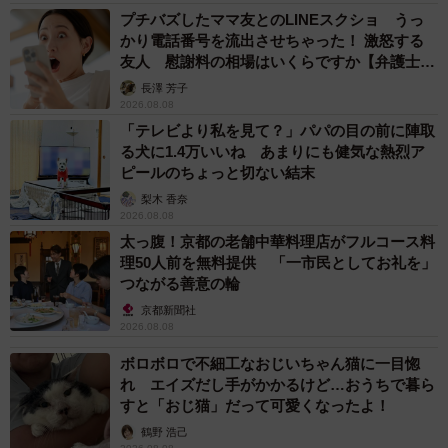
プチバズしたママ友とのLINEスクショ うっ
かり電話番号を流出させちゃった！ 激怒する
友人 慰謝料の相場はいくらですか【弁護士が
解説】
長澤 芳子
2026.08.08
「テレビより私を見て？」パパの目の前に陣取
る犬に1.4万いいね あまりにも健気な熱烈ア
ピールのちょっと切ない結末
梨木 香奈
2026.08.08
太っ腹！京都の老舗中華料理店がフルコース料
理50人前を無料提供 「一市民としてお礼を」
つながる善意の輪
京都新聞社
2026.08.08
ボロボロで不細工なおじいちゃん猫に一目惚
れ エイズだし手がかかるけど…おうちで暮ら
すと「おじ猫」だって可愛くなったよ！
鶴野 浩己