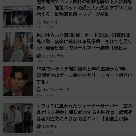
熊本地震でペット同伴の避難を諦める人に胸を
痛め… 被災ペットの受け入れ先をアプリに表
示する「動物避難所マップ」が始動
平藤 清刀
2026.08.08
原則ゆるっと週3勤務 カード支払い日直前は
鬼出勤 借金に追われる風俗嬢 それでも足り
ない場合は朝までガールズバー副業【現役キャ
ストに取材】
たかなし 亜妖
2026.08.08
19歳でハライチ岩井勇気と年の差婚から3年、
22歳元おはガール髪バッサリ「ショート似合い
すぎ」
まいどなメディア
2026.08.08
オフィスに置かれたウォーターサーバー 空の
2Lボトル持参し毎日給水する男性社員→総務担
当者の注意にまさかの逆ギレ！【弁護士が解
説】
長澤 芳子
2026.08.08