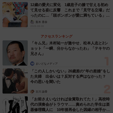
12歳の愛犬に変化 1歳息子の膝で甘える初め
て見せる姿に反響 これまで「見守る立場」だ
※配達員さんが撮影した写真は、Amazonの「置き配指定」
ったのに…「頭ポンポンが愛に満ちている」
利用の際、商品が指定場所に配送されたことを知らせるも
「尊…」
梨木 香奈
の。撮影サービスは希望者のみで、プライバシー保護の必
2026.08.08
要がある場合などは撮影されないそうです。
アクセスランキング
「キム兄」木村祐一が激やせ、松本人志と2シ
これからもバンクシー的な存在として新作を届け
ョット「一瞬、分からなかったわ」「テキヤの
て！
兄さん」
ーーAmazon配達員さんの新作、またもやナイスショットで
まいどなメディア
すね。
「この人しかいない」26歳差の“年の差婚”をし
た夫婦 出会いは？反対する声はなかった？
今の思いを聞いた
「届いた写真を見た瞬間、これ、絶対前回の配達員さんじ
ゃん！て思いました」
古川 諭香
「お前さえいなければ金賞取れてた！」高校時
ーー前回は在宅勤務中に写真が届いたそうですが、今回
代の演奏会がトラウマ……責められた学生は楽
器修理職人に 10年後再会した因縁の相手から
は…？