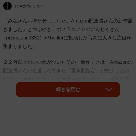
はやかわ リュウ
「みなさんお待たせしました。Amazon配達員さんの新作届
きました」とつぶやき、ポメラニアンのにんじゃさん
（@motopii0331）がTwitterに投稿した写真に大きな注目が
集まりました。
２２万以上のいいねがついたその「新作」とは、Amazonの
配達員さんから送られてきた「置き配指定」が完了したお
知らせの写真。しかしその写真をよく見ると……玄関に置
かれた荷物とともに、ふわっふわの小さな「番犬」の姿
続きを読む
が！