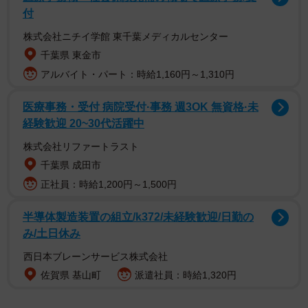
付
株式会社ニチイ学館 東千葉メディカルセンター
千葉県 東金市
アルバイト・パート：時給1,160円～1,310円
医療事務・受付 病院受付·事務 週3OK 無資格·未
経験歓迎 20~30代活躍中
株式会社リファートラスト
千葉県 成田市
正社員：時給1,200円～1,500円
半導体製造装置の組立/k372/未経験歓迎/日勤の
み/土日休み
1/9
西日本ブレーンサービス株式会社
Amazonの配達員さんから届いた「新作」。「置き配完了」のお知らせ写
佐賀県 基山町
派遣社員：時給1,320円
真に見切れていたのは……（画像提供：ポメラニアンのにんじゃさん
@motopii0331）