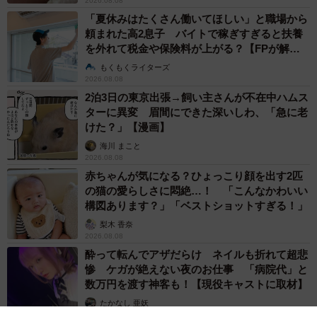
2026.08.08
「夏休みはたくさん働いてほしい」と職場から
頼まれた高2息子 バイトで稼ぎすぎると扶養
を外れて税金や保険料が上がる？【FPが解
説】
もくもくライターズ
2026.08.08
2泊3日の東京出張→飼い主さんが不在中ハムス
ターに異変 眉間にできた深いしわ、「急に老
けた？」【漫画】
海川 まこと
2026.08.08
赤ちゃんが気になる？ひょっこり顔を出す2匹
の猫の愛らしさに悶絶…！ 「こんなかわいい
構図あります？」「ベストショットすぎる！」
梨木 香奈
2026.08.08
酔って転んでアザだらけ ネイルも折れて超悲
惨 ケガが絶えない夜のお仕事 「病院代」と
数万円を渡す神客も！【現役キャストに取材】
たかなし 亜妖
2026.08.07