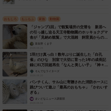
分かってるわ」
お父さんオリトとお母さんイオが生まれた時、わざわざ群
馬と愛媛まで見に行くほどライオン愛が深い空白寺さん。
おもしろ
もふもふ
家族
動物園
子どもによるボールパクッの瞬間は、なにか予感があった
「ジャンプ1回」で観覧場所の交替を 新居へ
のでしょうか。
の引っ越し迫る天王寺動物園のホッキョクグマ
舎が「見納め観覧」で大混雑 飼育員からのお
「ボールパクッの瞬間については予感があったわけではな
願い
茶良野 くま子
2026.06.26
く、子どもたちがオリトのおしりのにおいをしきりに嗅い
1羽だけ真っ白！数年ぶりに誕生した「白孔
でいたので、その姿を撮っていたら偶然その瞬間を撮影で
雀」のひな 別室で大切に育った1年の成長記
きてしまいました。
録に81万回超再生「なんと美しい子」「神々し
い」
そんでなライターズ
急所をかまれたオリトは「ぁﾞウﾞォァン！」というような
2026.06.20
パンチくん、サル山に寄贈された消防ホースに
すごい叫び声をあげ、噛んだ仔を運動場2周に渡って追いか
跳びついて遊ぶ「最高のおもちゃ」「かわいす
けまわしました。途中から他の仔たちも一緒に走り出し、
ぎる」
母親イオもただならぬ事態を感じたのかオリトを追いか
まいどなニュース調査部
け、最後はオリトの背中にとびついて静止しました。
2026.06.04