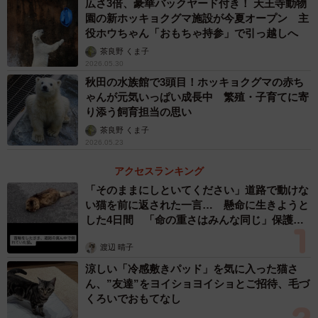
広さ3倍、豪華バックヤード付き！ 天王寺動物
オリトは仔を噛んだり過剰に攻撃するようなことはなく、
園の新ホッキョクグマ施設が今夏オープン 主
役ホウちゃん「おもちゃ持参」で引っ越しへ
追いかけて前足で仔を転がすだけでした。仔に対して『そ
茶良野 くま子
れはしてはいけないことだ』と教えるため厳しく接してい
2026.05.30
るように見えました」
秋田の水族館で3頭目！ホッキョクグマの赤ち
ゃんが元気いっぱい成長中 繁殖・子育てに寄
り添う飼育担当の思い
茶良野 くま子
2026.05.23
アクセスランキング
「そのままにしといてください」道路で動けな
い猫を前に返された一言… 懸命に生きようと
した4日間 「命の重さはみんな同じ」保護団
体代表の訴え
渡辺 晴子
涼しい「冷感敷きパッド」を気に入った猫さ
ん、”友達”をヨイショヨイショとご招待、毛づ
3/5
くろいでおもてなし
お母さんが止めに入ってくれた(4/4)（提供画像）