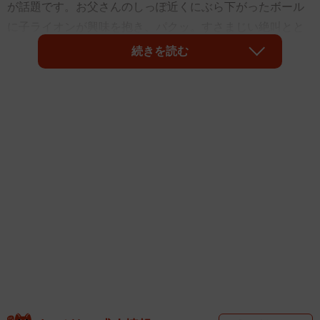
が話題です。お父さんのしっぽ近くにぶら下がったボール
に子ライオンが興味を抱き、パクッ。すさまじい絶叫とと
もに子ライオンを追いかけるパパ。鬼の形相のお父さんを
続きを読む
体を張って止めるママ。
4コマ漫画のような展開に「母ライオンの『アンタもうやめ
て』感が好き」「（子ライオンが）めっちゃ、ごめんなさ