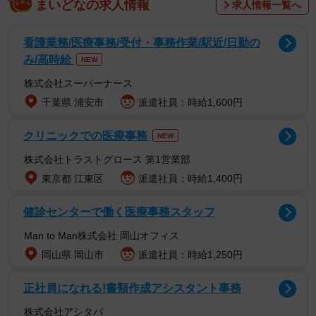
まいどなの求人情報
求人情報一覧へ
い〜って顔してるw」とTwitter上で好評を博し、約10万件
のいいねが付きました。撮影した空白寺
看護業務/医療事務/受付・事務作業/駅近/日勤の
（@vanity_temple）さんに聞きました。
み/高時給
NEW
株式会社スーパーナース
急所噛まれ「ぁﾞウﾞォァン！」
千葉県 浦安市
派遣社員：時給1,600円
クリニックでの医療事務
NEW
株式会社トラストグロース 第1営業部
東京都 江東区
派遣社員：時給1,400円
健診センターで働く医療事務スタッフ
Man to Man株式会社 岡山オフィス
岡山県 岡山市
派遣社員：時給1,250円
正社員になれる!書類作成アシスタント事務
2/5
株式会社アシタバ