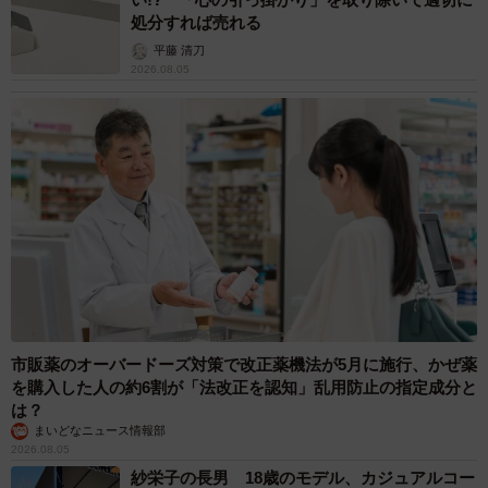
処分すれば売れる
平藤 清刀
2026.08.05
市販薬のオーバードーズ対策で改正薬機法が5月に施行、かぜ薬
を購入した人の約6割が「法改正を認知」乱用防止の指定成分と
は？
まいどなニュース情報部
2026.08.05
紗栄子の長男 18歳のモデル、カジュアルコー