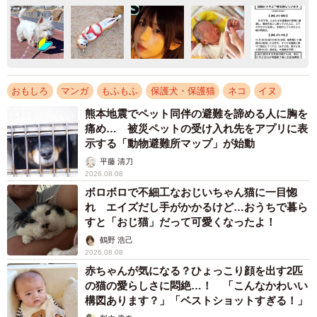
おもしろ
マンガ
もふもふ
保護犬・保護猫
ネコ
イヌ
熊本地震でペット同伴の避難を諦める人に胸を
痛め… 被災ペットの受け入れ先をアプリに表
示する「動物避難所マップ」が始動
平藤 清刀
2026.08.08
ボロボロで不細工なおじいちゃん猫に一目惚
れ エイズだし手がかかるけど…おうちで暮ら
すと「おじ猫」だって可愛くなったよ！
鶴野 浩己
2026.08.08
赤ちゃんが気になる？ひょっこり顔を出す2匹
の猫の愛らしさに悶絶…！ 「こんなかわいい
構図あります？」「ベストショットすぎる！」