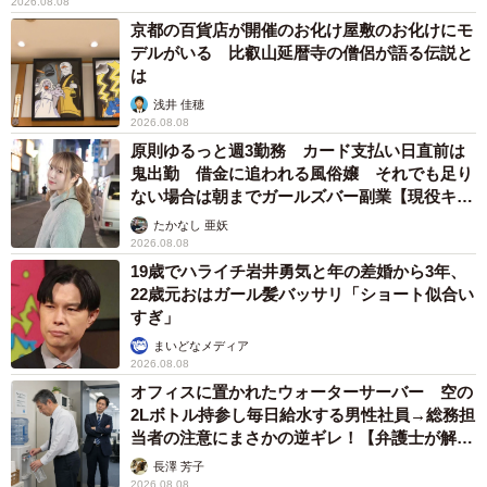
2026.08.08
京都の百貨店が開催のお化け屋敷のお化けにモ
デルがいる 比叡山延暦寺の僧侶が語る伝説と
は
浅井 佳穂
2026.08.08
原則ゆるっと週3勤務 カード支払い日直前は
鬼出勤 借金に追われる風俗嬢 それでも足り
ない場合は朝までガールズバー副業【現役キャ
ストに取材】
たかなし 亜妖
2026.08.08
19歳でハライチ岩井勇気と年の差婚から3年、
22歳元おはガール髪バッサリ「ショート似合い
すぎ」
まいどなメディア
2026.08.08
オフィスに置かれたウォーターサーバー 空の
2Lボトル持参し毎日給水する男性社員→総務担
当者の注意にまさかの逆ギレ！【弁護士が解
説】
長澤 芳子
2026.08.08