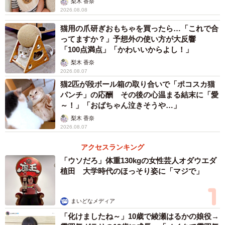
梨木 香奈
2026.08.08
猫用の爪研ぎおもちゃを買ったら…「これで合
ってますか？」予想外の使い方が大反響
「100点満点」「かわいいからよし！」
梨木 香奈
2026.08.07
猫2匹が段ボール箱の取り合いで「ポコスカ猫
パンチ」の応酬 その後の心温まる結末に「愛
～！」「おばちゃん泣きそうや…」
梨木 香奈
2026.08.07
アクセスランキング
「ウソだろ」体重130kgの女性芸人オダウエダ
植田 大学時代のほっそり姿に「マジで」
まいどなメディア
「化けましたね～」10歳で綾瀬はるかの娘役→