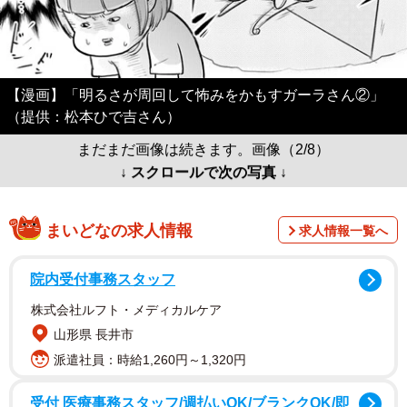
【漫画】「明るさが周回して怖みをかもすガーラさん②」
（提供：松本ひで吉さん）
まだまだ画像は続きます。画像（2/8）
↓ スクロールで次の写真 ↓
まいどなの求人情報
求人情報一覧へ
院内受付事務スタッフ
株式会社ルフト・メディカルケア
山形県 長井市
派遣社員：時給1,260円～1,320円
受付 医療事務スタッフ/週払いOK/ブランクOK/即