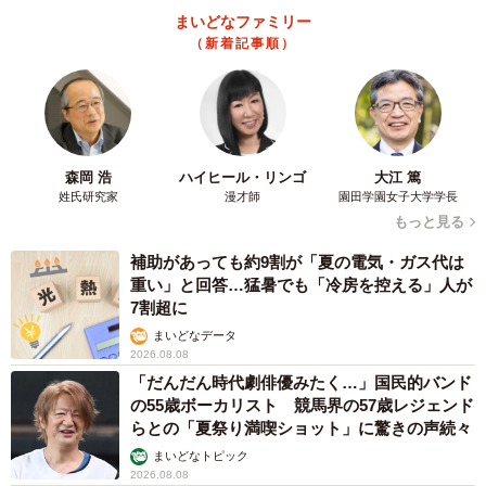
まいどなファミリー
（新着記事順）
森岡 浩
ハイヒール・リンゴ
大江 篤
姓氏研究家
漫才師
園田学園女子大学学長
もっと見る
補助があっても約9割が「夏の電気・ガス代は
重い」と回答…猛暑でも「冷房を控える」人が
7割超に
まいどなデータ
2026.08.08
「だんだん時代劇俳優みたく…」国民的バンド
の55歳ボーカリスト 競馬界の57歳レジェンド
らとの「夏祭り満喫ショット」に驚きの声続々
まいどなトピック
2026.08.08