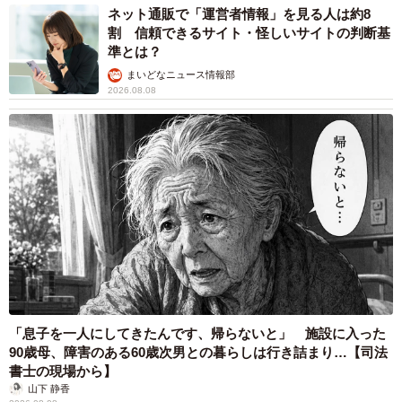
ネット通販で「運営者情報」を見る人は約8
割 信頼できるサイト・怪しいサイトの判断基
準とは？
まいどなニュース情報部
2026.08.08
「息子を一人にしてきたんです、帰らないと」 施設に入った
90歳母、障害のある60歳次男との暮らしは行き詰まり…【司法
書士の現場から】
山下 静香