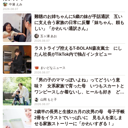
中瀬 えみ
2026.08.07
難聴のお姉ちゃんに5歳の妹が手話通訳 互い
に支え合う家族の日常に反響「妹ちゃん、頼も
しい」「かわいい通訳さん」
五ヶ瀬 あお
2026.08.07
ラストライブ控えるT-BOLAN森友嵐士 にし
たん社長がTikTok内で独占インタビュー
まいどなニュース
2026.08.07
「男の子のママっぽいよね」ってどういう意
味？ 女系家族で育った母 いつもスカートと
ワンピースしか着ないし、ヒールも好き どの
へんが…
山岡 もと子
2026.08.07
2歳半の長男と生後2カ月の次男の母 母子手帳
2冊をイラストでいっぱいに 見る人を楽しま
せる家族ストーリーに「かわいすぎる！」