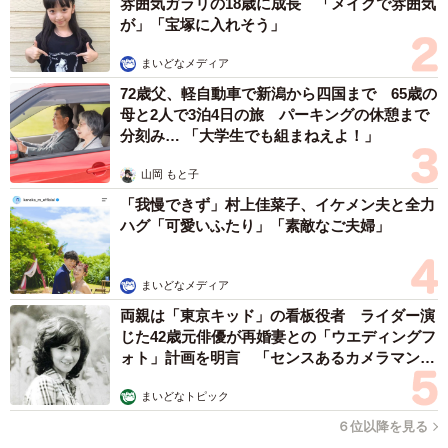
雰囲気ガラリの18歳に成長 「メイクで雰囲気
が」「宝塚に入れそう」
まいどなメディア
72歳父、軽自動車で新潟から四国まで 65歳の
母と2人で3泊4日の旅 パーキングの休憩まで
分刻み… 「大学生でも組まねえよ！」
山岡 もと子
「我慢できず」村上佳菜子、イケメン夫と全力
ハグ「可愛いふたり」「素敵なご夫婦」
まいどなメディア
両親は「東京キッド」の看板役者 ライダー演
じた42歳元俳優が再婚妻との「ウエディングフ
ォト」計画を明言 「センスあるカメラマン求
む」
まいどなトピック
６位以降を見る