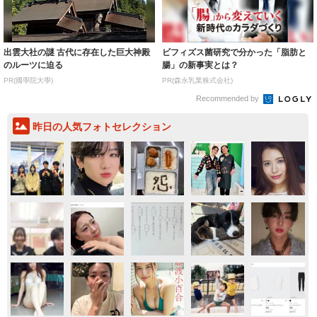
出雲大社の謎 古代に存在した巨大神殿
ビフィズス菌研究で分かった「脂肪と
のルーツに迫る
腸」の新事実とは？
PR(國學院大學)
PR(森永乳業株式会社)
Recommended by
昨日の人気フォトセレクション