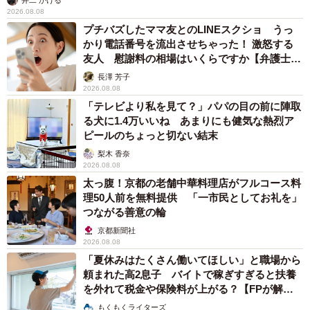
2026.08.08
プチバズしたママ友とのLINEスクショ うっ
かり電話番号を流出させちゃった！ 激怒する
友人 慰謝料の相場はいくらですか【弁護士が
解説】
長澤 芳子
2026.08.08
「テレビより私を見て？」パパの目の前に陣取
る犬に1.4万いいね あまりにも健気な熱烈ア
ピールのちょっと切ない結末
梨木 香奈
2026.08.08
太っ腹！京都の老舗中華料理店がフルコース料
理50人前を無料提供 「一市民としてお礼を」
つながる善意の輪
京都新聞社
2026.08.08
「夏休みはたくさん働いてほしい」と職場から
頼まれた高2息子 バイトで稼ぎすぎると扶養
を外れて税金や保険料が上がる？【FPが解
説】
もくもくライターズ