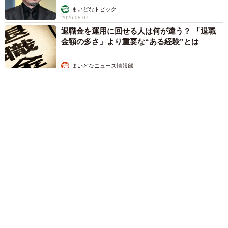
まいどなトピック
2026.08.07
退職金を運用に回せる人は何が違う？ 「退職
金額の多さ」より重要な“ある経験”とは
まいどなニュース情報部
2026.08.07
「火事以来10カ月ぶり」全焼した自宅訪れた林家ぺー 内装も
壁も取り払われスケルトン状態の部屋に呆然