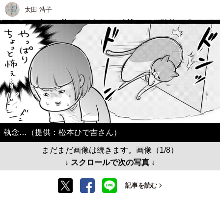
太田 浩子
執念…（提供：松本ひで吉さん）
まだまだ画像は続きます。画像（1/8）
↓ スクロールで次の写真 ↓
記事を読む