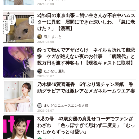
2026.08.08
2泊3日の東京出張→飼い主さんが不在中ハムス
ターに異変 眉間にできた深いしわ、「急に老
けた？」【漫画】
海川 まこと
2026.08.08
酔って転んでアザだらけ ネイルも折れて超悲
惨 ケガが絶えない夜のお仕事 「病院代」と
数万円を渡す神客も！【現役キャストに取材】
たかなし 亜妖
2026.08.07
乃木坂46賀喜遥香 5年ぶり週チャン表紙 巻
頭グラビアでは激レアなメガネルームウエア姿
まいどなニュースエンタメ部
2026.08.07
3児の母 43歳女優の肩見せコーデでファンざ
わざわ 「色っぽすぎて思わず二度見」「むっ
かしからずっと可愛い」