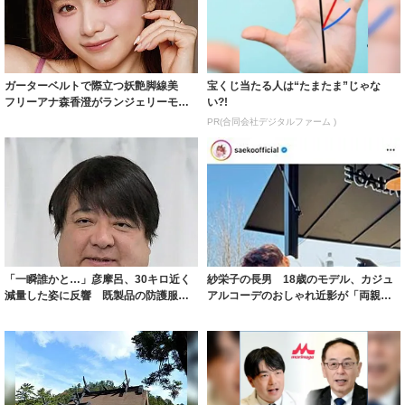
ガーターベルトで際立つ妖艶脚線美
宝くじ当たる人は“たまたま”じゃな
フリーアナ森香澄がランジェリーモデ
い?!
ルに ｢PE...
PR(合同会社デジタルファーム )
「一瞬誰かと…」彦摩呂、30キロ近く
紗栄子の長男 18歳のモデル、カジュ
減量した姿に反響 既製品の防護服が
アルコーデのおしゃれ近影が「両親の
着られると...
いいとこ取...