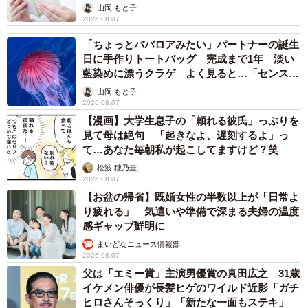
山岡 もと子
2026.08.07
「ちょっとババロアみたい」パートナーの誕生
日に手作りトートバッグ 完成まで1年 淡い
藍染めに漂うクラゲ よく見ると…「センスす
ごい」
山岡 もと子
2026.08.07
【漫画】大学生息子の「頼れる彼氏」っぷりを
見て母は絶句 「起きなよ、遅刻するよ」っ
て…あなた毎朝私が起こしてますけど？笑
松波 穂乃圭
2026.08.07
【お盆の帰省】既婚女性の半数以上が「日常よ
り疲れる」 気遣いや準備で深まる夫婦の温度
感ギャップ鮮明に
まいどなニュース情報部
2026.08.07
父は「エミー賞」主演男優賞の真田広之 31歳
イケメン俳優が長髪ヒゲのワイルド近影「ガチ
ヒロさんそっくり」「新たな一面もステキ」