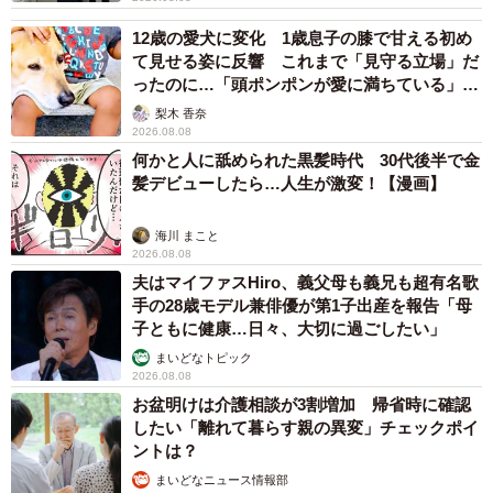
12歳の愛犬に変化 1歳息子の膝で甘える初め
て見せる姿に反響 これまで「見守る立場」だ
ったのに…「頭ポンポンが愛に満ちている」
「尊…」
梨木 香奈
2026.08.08
何かと人に舐められた黒髪時代 30代後半で金
髪デビューしたら…人生が激変！【漫画】
海川 まこと
2026.08.08
夫はマイファスHiro、義父母も義兄も超有名歌
手の28歳モデル兼俳優が第1子出産を報告「母
子ともに健康…日々、大切に過ごしたい」
まいどなトピック
2026.08.08
お盆明けは介護相談が3割増加 帰省時に確認
したい「離れて暮らす親の異変」チェックポイ
ントは？
まいどなニュース情報部