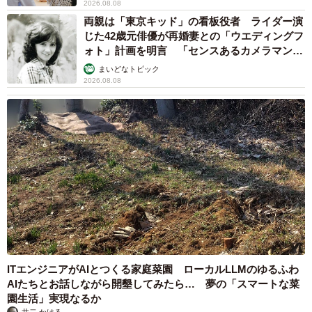
2026.08.08
両親は「東京キッド」の看板役者 ライダー演
じた42歳元俳優が再婚妻との「ウエディングフ
ォト」計画を明言 「センスあるカメラマン求
む」
まいどなトピック
2026.08.08
ITエンジニアがAIとつくる家庭菜園 ローカルLLMのゆるふわ
AIたちとお話しながら開墾してみたら… 夢の「スマートな菜
園生活」実現なるか
井二 かける