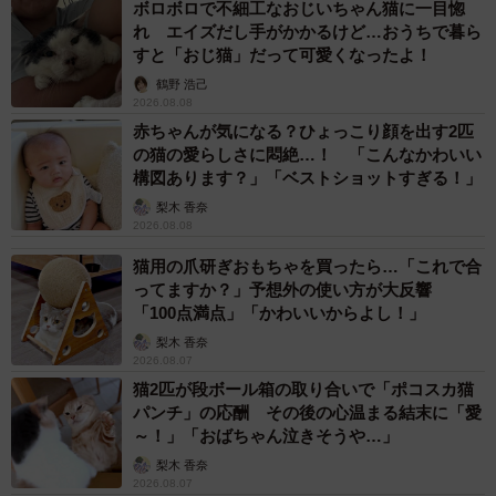
ボロボロで不細工なおじいちゃん猫に一目惚
れ エイズだし手がかかるけど…おうちで暮ら
すと「おじ猫」だって可愛くなったよ！
鶴野 浩己
2026.08.08
赤ちゃんが気になる？ひょっこり顔を出す2匹
の猫の愛らしさに悶絶…！ 「こんなかわいい
構図あります？」「ベストショットすぎる！」
梨木 香奈
2026.08.08
猫用の爪研ぎおもちゃを買ったら…「これで合
ってますか？」予想外の使い方が大反響
「100点満点」「かわいいからよし！」
梨木 香奈
2026.08.07
猫2匹が段ボール箱の取り合いで「ポコスカ猫
パンチ」の応酬 その後の心温まる結末に「愛
～！」「おばちゃん泣きそうや…」
梨木 香奈
3/3
2026.08.07