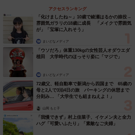
アクセスランキング
（おあげちゃんの飼い主さん提供）
「化けましたね～」10歳で綾瀬はるかの娘役→
ーーこの猫ちゃんのプロフィールをお聞かせください。
雰囲気ガラリの18歳に成長 「メイクで雰囲気
が」「宝塚に入れそう」
飼い主さん：「おあげ」と言います。現在1歳3ヶ月、2月
まいどなメディア
17日には1歳4ヶ月になりますが、好奇心旺盛でとっても温
「ウソだろ」体重130kgの女性芸人オダウエダ
和な女の子です。獣医さんにもごろごろしてしまうくらい
植田 大学時代のほっそり姿に「マジで」
人懐っこい性格です。おすわり、握手等の6種類の芸ができ
ます。
まいどなメディア
72歳父、軽自動車で新潟から四国まで 65歳の
ーーおあげちゃんは畳の感触がお好きなのでしょうか？ま
母と2人で3泊4日の旅 パーキングの休憩まで
分刻み… 「大学生でも組まねえよ！」
たいつからこういったポーズをするように？
山岡 もと子
飼い主さん：普段住む家はフローリングで、初めての畳に
「我慢できず」村上佳菜子、イケメン夫と全力
気持ちよさそうにしていました。生後3ヶ月の頃におあげと
ハグ「可愛いふたり」「素敵なご夫婦」
出会いましたが、その頃からへそ天はしていました。