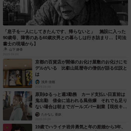
「息子を一人にしてきたんです、帰らないと」 施設に入った
90歳母、障害のある60歳次男との暮らしは行き詰まり…【司法
書士の現場から】
山下 静香
2026.08.08
京都の百貨店が開催のお化け屋敷のお化けにモ
デルがいる 比叡山延暦寺の僧侶が語る伝説と
は
浅井 佳穂
2026.08.08
原則ゆるっと週3勤務 カード支払い日直前は
鬼出勤 借金に追われる風俗嬢 それでも足り
ない場合は朝までガールズバー副業【現役キャ
ストに取材】
たかなし 亜妖
2026.08.08
19歳でハライチ岩井勇気と年の差婚から3年、