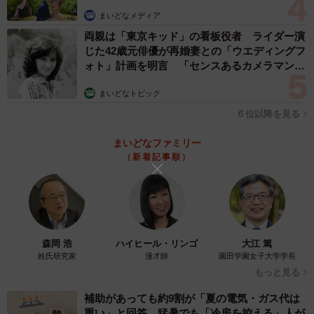
まいどなメディア
ーーこれが初体験だったんですね！今回の反響へのご感想
両親は「東京キッド」の看板役者 ライダー演
をお聞かせください。
じた42歳元俳優が再婚妻との「ウエディングフ
ォト」計画を明言 「センスあるカメラマン求
飼い主さん：畳が似合う、可愛い、など皆さんからの温か
む」
まいどなトピック
いコメント嬉しく思います！おあげのこの姿を見て少しで
６位以降を見る
も癒されたり和んでいただけたら幸いです。
まいどなファミリー
◇ ◇
（新着記事順）
畳の材料であるい草や藁は空気を多く含む素材。保温にす
ぐれ、かつ自然の冷暖房のような役割を果たしているため
その質感を好む猫ちゃんは多いようだ。爪で掻かれてしま
森岡 浩
ハイヒール・リンゴ
大江 篤
うのを恐れ、畳に近づけない人も多いと言うが、一度は猫
姓氏研究家
漫才師
園田学園女子大学学長
ちゃんに畳の魅力を感じてもらえる機会を作るのもいいの
もっと見る
ではないだろうか。
補助があっても約9割が「夏の電気・ガス代は
重い」と回答…猛暑でも「冷房を控える」人が