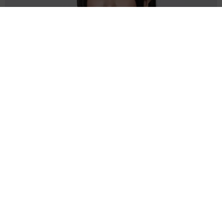
あのちゃん、雨の日のショーパン姿に「雨が似合う」「脚めっ
ちゃきれい！」「水も滴る良いアーティスト」 幻想的な近影
が話題
まいどなメディア
2026.08.07
【漫画】周囲の目を気にせず遊べる！洗濯物も
干せる！最近人気の戸建ての「中庭」 ところ
が…実際住んでみて分かった後悔ポイント
中瀬 えみ
2026.08.07
難聴のお姉ちゃんに5歳の妹が手話通訳 互い
に支え合う家族の日常に反響「妹ちゃん、頼も
しい」「かわいい通訳さん」
五ヶ瀬 あお
2026.08.07