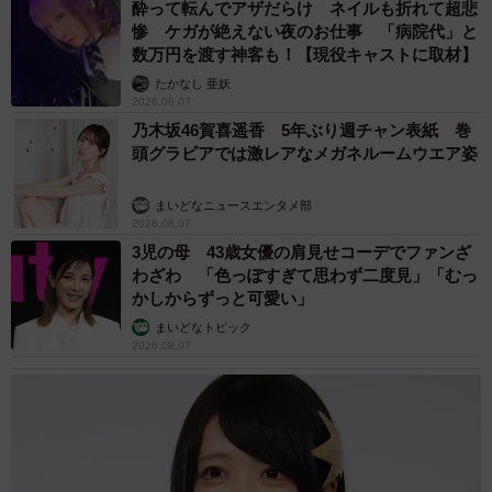
酔って転んでアザだらけ ネイルも折れて超悲
惨 ケガが絶えない夜のお仕事 「病院代」と
数万円を渡す神客も！【現役キャストに取材】
たかなし 亜妖
2026.08.07
乃木坂46賀喜遥香 5年ぶり週チャン表紙 巻
頭グラビアでは激レアなメガネルームウエア姿
まいどなニュースエンタメ部
2026.08.07
3児の母 43歳女優の肩見せコーデでファンざ
わざわ 「色っぽすぎて思わず二度見」「むっ
かしからずっと可愛い」
まいどなトピック
2026.08.07