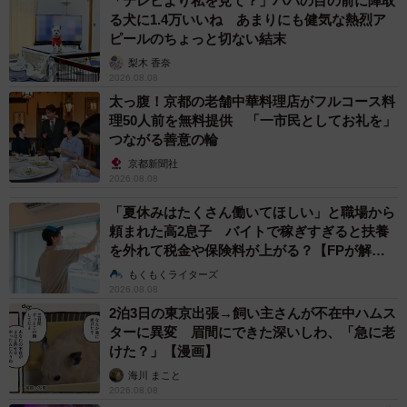
「テレビより私を見て？」パパの目の前に陣取
る犬に1.4万いいね あまりにも健気な熱烈ア
ピールのちょっと切ない結末
梨木 香奈
2026.08.08
太っ腹！京都の老舗中華料理店がフルコース料
理50人前を無料提供 「一市民としてお礼を」
つながる善意の輪
京都新聞社
2026.08.08
「夏休みはたくさん働いてほしい」と職場から
頼まれた高2息子 バイトで稼ぎすぎると扶養
を外れて税金や保険料が上がる？【FPが解
説】
もくもくライターズ
2026.08.08
2泊3日の東京出張→飼い主さんが不在中ハムス
ターに異変 眉間にできた深いしわ、「急に老
けた？」【漫画】
海川 まこと
2026.08.08