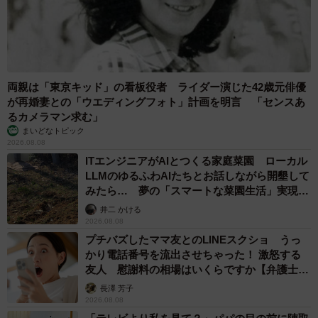
両親は「東京キッド」の看板役者 ライダー演じた42歳元俳優
が再婚妻との「ウエディングフォト」計画を明言 「センスあ
るカメラマン求む」
まいどなトピック
2026.08.08
ITエンジニアがAIとつくる家庭菜園 ローカル
LLMのゆるふわAIたちとお話しながら開墾して
みたら… 夢の「スマートな菜園生活」実現な
るか
井二 かける
2026.08.08
プチバズしたママ友とのLINEスクショ うっ
かり電話番号を流出させちゃった！ 激怒する
友人 慰謝料の相場はいくらですか【弁護士が
解説】
長澤 芳子
2026.08.08