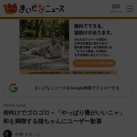
まいどなニュースをGoogle検索でフォローする
2023.02.11(Sat)
仰向けでゴロゴロ～「やっぱり畳がいいニャ」
和を満喫する猫ちゃんにユーザー歓喜
中将 タカノリ