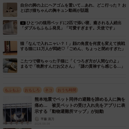
自分の脚の上にヘアゴムを置いて…あれ、どこ行った？ お
とぼけ猫ちゃんの胸キュン動画が話題
全身で畳を感じる
pic.twitter.com/afpbrSqCLN
ひとつの猫用ベッドに2匹で添い寝、癒される人続出
「ダブルもふもふ発見」「可愛すぎます。天使です」
— おあげ🍘 (@oage_cat)
February 7, 2023
この写真を紹介した猫ちゃんの飼い主さん（@oage_cat）
猫「なんで入れニャい？！」顔の角度を何度も変えて挑戦
の投稿に対し、SNSユーザー達からは
する猫に11万人が悶絶♡「ごめん、ちょっと閉めすぎた」
こたつで寝ちゃった子猫に「くつろぎ方が人間なのよ」
「畳でゴロゴロは最高だよね！(*´ω｀*)」
まるで「晩酌すんだお父さん」「謎の貫禄すら感じる…」
「日本の良い光景だわ」
「日本人？は和室にゃ…。」
「ヘソ天が過ぎる笑」
もふもふ
おもしろ
ネコ
おうち時間
熊本地震でペット同伴の避難を諦める人に胸を
など数々の歓喜のコメントが殺到。
痛め… 被災ペットの受け入れ先をアプリに表
示する「動物避難所マップ」が始動
生後3ヶ月に出会った頃からへそ天の猫
平藤 清刀
2026.08.08
飼い主さんに話を聞いた。