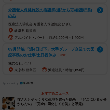
介護老人保健施設の看護師/週2から可/看護/日勤
のみ
医療法人瑞岐会/介護老人保健施設 ひざし
岐阜県 瑞浪市
2/3
アルバイト・パート：時給1,200円～1,400円
（おあげちゃんの飼い主さん提供）
09月開始/「週4日以下」大手グループ企業での医
療事務のお仕事/土日祝休み
NEW
株式会社パソナ
東京都 豊島区
派遣社員：時給1,850円
Sponsored by
おすすめニュース
猫さんとそっくりな生地を買った結果→「どこにいるか分
からんw」「完全に同化してる笑」と話題に