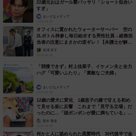
22歳元おはガール髪バッサリ「ショート似合い
すぎ」
まいどなメディア
2026.08.08
オフィスに置かれたウォーターサーバー 空の
2Lボトル持参し毎日給水する男性社員→総務担
当者の注意にまさかの逆ギレ！【弁護士が解
説】
長澤 芳子
2026.08.08
「我慢できず」村上佳菜子、イケメン夫と全力
ハグ「可愛いふたり」「素敵なご夫婦」
まいどなメディア
2026.08.08
12歳の愛犬に変化 1歳息子の膝で甘える初め
て見せる姿に反響 これまで「見守る立場」だ
ったのに…「頭ポンポンが愛に満ちている」
「尊…」
梨木 香奈
2026.08.08
何かと人に舐められた黒髪時代 30代後半で金