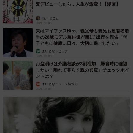
髪デビューしたら…人生が激変！【漫画】
海川 まこと
2026.08.08
夫はマイファスHiro、義父母も義兄も超有名歌
手の28歳モデル兼俳優が第1子出産を報告「母
子ともに健康…日々、大切に過ごしたい」
まいどなトピック
2026.08.08
お盆明けは介護相談が3割増加 帰省時に確認
したい「離れて暮らす親の異変」チェックポイ
ントは？
まいどなニュース情報部
2026.08.08