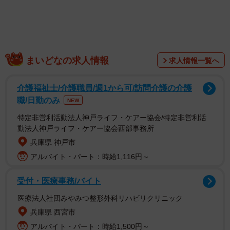
1/3
まいどなの求人情報
求人情報一覧へ
猫ちゃん、全身で畳を感じてます…（おあげちゃんの飼い主さん提供）
介護福祉士/介護職員/週1から可/訪問介護の介護
職/日勤のみ
NEW
特定非営利活動法人神戸ライフ・ケアー協会/特定非営利活
動法人神戸ライフ・ケアー協会西部事務所
兵庫県 神戸市
アルバイト・パート：時給1,116円～
受付・医療事務/バイト
医療法人社団みやみつ整形外科リハビリクリニック
兵庫県 西宮市
アルバイト・パート：時給1,500円～