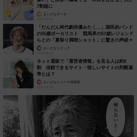
畳を楽しむおあげちゃんの様子はTwitterやInstagramで公開
7割超に
中。ご興味ある方はぜひチェックしていただきたい。
まいどなデータ
2026.08.08
「だんだん時代劇俳優みたく…」国民的バンド
おあげちゃん関連情報
の55歳ボーカリスト 競馬界の57歳レジェンド
らとの「夏祭り満喫ショット」に驚きの声続々
Twitterアカウント：
https://twitter.com/oage_cat
まいどなトピック
2026.08.08
ネット通販で「運営者情報」を見る人は約8
Instagramアカウント：
割 信頼できるサイト・怪しいサイトの判断基
https://www.instagram.com/oage_cat/
準とは？
まいどなニュース情報部
2026.08.08