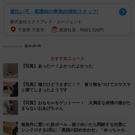
週払い可・看護師の事務的補助スタッフ!
株式会社エクスプレス・エージェント
千葉県 千葉市
派遣社員：時給1,520円
Sponsored by
おすすめニュース
【写真】あったー！よかったよかった
2/8
【写真】猫だけどうさぎに！？ 被り物をつけてスヤスヤ
と寝てしまったようです
「どこに行ったのかしら・・・」＝おあげさん（@oage_cat）提供
【写真】おもちゃをゲットーー！ 大満足な表情の猫がた
「足の上に置いたヘアゴムを見失う猫」というつぶやきと
まらないおあげちゃん
共に投稿されたおあげちゃんの動画。遊んでいたゴムを見
失っても、「あれ〜、どこ行っちゃたんだろう…」と探し
無造作に置いた段ボール→振り向いたら悶絶する光景に
シンクロする2匹に「黒猫の詰め合わせ」「めっちゃカワ
ています。