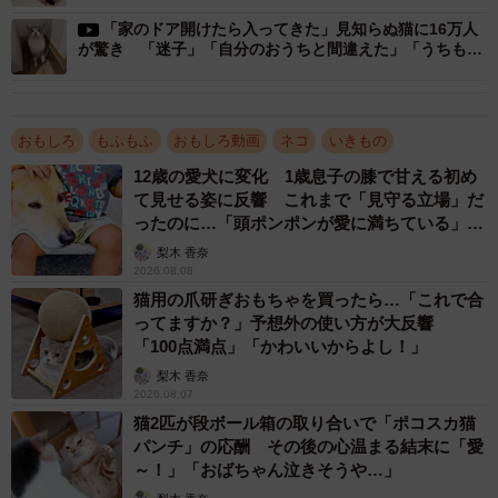
イイ」
「家のドア開けたら入ってきた」見知らぬ猫に16万人
動画を見た人からは、
が驚き 「迷子」「自分のおうちと間違えた」「うちもあ
りました」
「あれぇって、しかも足ピンって伸びててかわいい」「ね
え、おあげちゃん、不思議だねぇ。何処だ、何処だ～だね
ぇ」
おもしろ
もふもふ
おもしろ動画
ネコ
いきもの
「このツイート見たら、悩み忘れた」
12歳の愛犬に変化 1歳息子の膝で甘える初め
という反響があり、みんなおあげちゃんに癒されたようで
て見せる姿に反響 これまで「見守る立場」だ
ったのに…「頭ポンポンが愛に満ちている」
す。おあげさんにお話を聞きました。
「尊…」
梨木 香奈
2026.08.08
—ヘアゴムでひとり遊びしていたのですか。
猫用の爪研ぎおもちゃを買ったら…「これで合
ってますか？」予想外の使い方が大反響
「そうです。自分で遊んでいましたが、一瞬ゴムを見失っ
「100点満点」「かわいいからよし！」
て『あれ〜』と探していました」
梨木 香奈
2026.08.07
猫2匹が段ボール箱の取り合いで「ポコスカ猫
—なぜ脚を伸ばしているのでしょうか。
パンチ」の応酬 その後の心温まる結末に「愛
～！」「おばちゃん泣きそうや…」
「なぜなんでしょう。分からないのですが、脚の上にある