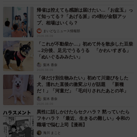
帰省は控えても感謝は届けたい…「お盆玉」っ
て知ってる？「あげる派」の4割が金額アッ
プ、相場はいくら？
まいどなニュース情報部
2026.08.09
「これが不動柴か…」初めて外を散歩した豆柴
→2分後、足元でうるうる 「かわいすぎる」
「ぬいぐるみみたい」
梨木 香奈
2026.08.09
「体だけ別生物みたい」初めて川遊びをした
犬、濡れた直後の激変ぶりが話題 「新種
だ！」「河童だ」「毛刈りされたあとの羊」
梨木 香奈
2026.08.09
異性に話しかけたらセクハラ？ 黙っていたら
フキハラ？ 「最近、生きるの難しい」令和の
職場で悩む上司【漫画】
6/8
海川 まこと