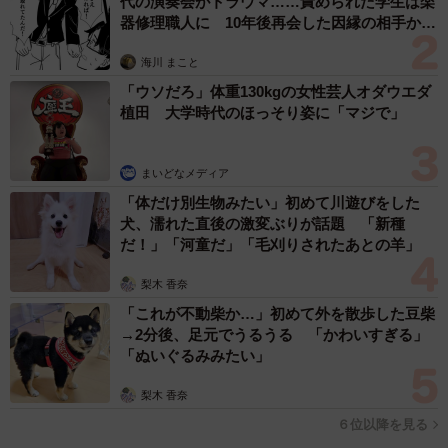
代の演奏会がトラウマ……責められた学生は楽
器修理職人に 10年後再会した因縁の相手から
思わぬ申し出【漫画】
海川 まこと
「ウソだろ」体重130kgの女性芸人オダウエダ
植田 大学時代のほっそり姿に「マジで」
まいどなメディア
3/8
「体だけ別生物みたい」初めて川遊びをした
ほにゃらら〜＝おあげさん（@oage_cat）提供
犬、濡れた直後の激変ぶりが話題 「新種
だ！」「河童だ」「毛刈りされたあとの羊」
—ゴムを見つけたら嬉しそうにしていましたね。
梨木 香奈
「何でも飽きると放置しますが、ゴムで遊ぶのが大好きな
「これが不動柴か…」初めて外を散歩した豆柴
→2分後、足元でうるうる 「かわいすぎる」
ので、投げて欲しい時は近くに持ってきます」
「ぬいぐるみみたい」
梨木 香奈
６位以降を見る