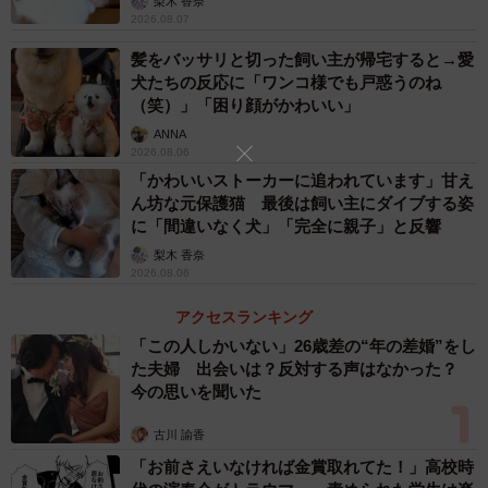
梨木 香奈
2026.08.07
かもしれないという目星をつけて探しているのだと思いま
す」
髪をバッサリと切った飼い主が帰宅すると→愛
犬たちの反応に「ワンコ様でも戸惑うのね
（笑）」「困り顔がかわいい」
—すぐには見つからず、少し戸惑っていたようですが。
ANNA
2026.08.06
「ゴムの色と毛の色が同じだったので、見えにくかったの
「かわいいストーカーに追われています」甘え
かもしれません」
ん坊な元保護猫 最後は飼い主にダイブする姿
に「間違いなく犬」「完全に親子」と反響
梨木 香奈
2026.08.06
アクセスランキング
「この人しかいない」26歳差の“年の差婚”をし
た夫婦 出会いは？反対する声はなかった？
今の思いを聞いた
古川 諭香
「お前さえいなければ金賞取れてた！」高校時