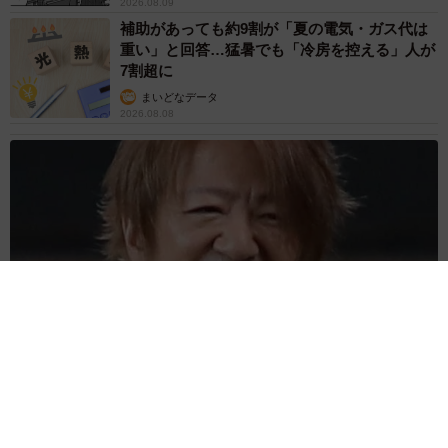
2026.08.09
おもちゃをゲット！満足げ＝おあげさん（@oage_cat）提供
補助があっても約9割が「夏の電気・ガス代は
重い」と回答…猛暑でも「冷房を控える」人が
7割超に
まいどなデータ
2026.08.08
「だんだん時代劇俳優みたく…」国民的バンドの55歳ボーカリ
スト 競馬界の57歳レジェンドらとの「夏祭り満喫ショット」
に驚きの声続々
まいどなトピック