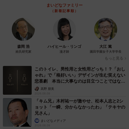
まいどなファミリー
（新着記事順）
森岡 浩
ハイヒール・リンゴ
大江 篤
姓氏研究家
漫才師
園田学園女子大学学長
もっと見る
このトイレ、男性用と女性用どっち！？「おし
ゃれ」で「格好いい」デザインが生む笑えない
悲喜劇 本当に大事なのは目立つことではな
く…
高野 朋美
2026.08.09
「キム兄」木村祐一が激やせ、松本人志と2シ
ョット「一瞬、分からなかったわ」「テキヤの
兄さん」
まいどなメディア
2026.08.09