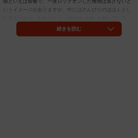
猫といえば俊敏で、一度ロックオンした獲物は逃さないと
いうイメージがありますが、中にはのんびりのほほんとし
た子もいます。おあげさん（@oage_cat）が飼っている、
ブリティッシュショートヘアのおあげちゃん（1歳2カ月・
続きを読む
女の子）ものんびりさん。ちょっと抜けてる（？）様子が
愛らしい動画が話題になっています。