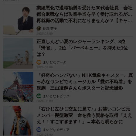
業績悪化で退職勧奨を受けた30代会社員 会社
都合退職ならば失業手当を早く受け取れるが…
再就職の活動で不利になりませんか？【キャリ
アカウンセラーが解説】
長澤 芳子
2026.08.09
正直しんどい夏のレジャーランキング、3位
「帰省」、2位「バーベキュー」を抑えた1位
は？
まいどなデータ
2026.08.09
「好奇心ハンパない」NHK気象キャスター、真
っ赤なワンピでミュージカル「愛の不時着」を
観劇 三山凌輝さんらポスターと記念撮影
5/8
まいどなトピック
2026.08.09
なんか被せられた＝おあげさん（@oage_cat）提供
「右ひじ左ひじ交互に見て♪」お笑いコンビ元
メンバー髪型激変 命を救う資格を取得「ええ
え！！すごすぎます！」→本名も明らかに
まいどなメディア
2026.08.09