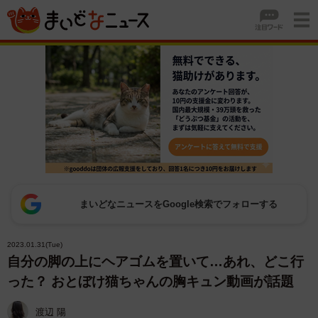
まいどなニュースをGoogle検索でフォローする
2023.01.31(Tue)
自分の脚の上にヘアゴムを置いて…あれ、どこ行
った？ おとぼけ猫ちゃんの胸キュン動画が話題
渡辺 陽