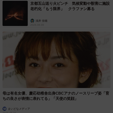
京都五山送り火ピンチ 気候変動や獣害に施設
老朽化「もう限界」 クラファン募る
浅井 佳穂
2026.08.09
4/8
「あった〜、良かった」＝おあげさん（@oage_cat）提供
「なんだ、ここにあったじゃない！」と、再び遊び出した
おあげちゃん。ゴムが見つかってよかったですね！
母は有名女優、慶応幼稚舎出身CBCアナのノースリーブ姿「育
ちの良さが表情に表れてる」「天使の笑顔」
まいどなメディア
2026.08.09