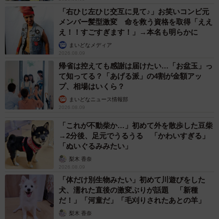
「右ひじ左ひじ交互に見て♪」お笑いコンビ元
メンバー髪型激変 命を救う資格を取得「ええ
え！！すごすぎます！」→本名も明らかに
まいどなメディア
2026.08.09
帰省は控えても感謝は届けたい…「お盆玉」っ
て知ってる？「あげる派」の4割が金額アッ
プ、相場はいくら？
まいどなニュース情報部
2026.08.09
「これが不動柴か…」初めて外を散歩した豆柴
→2分後、足元でうるうる 「かわいすぎる」
「ぬいぐるみみたい」
梨木 香奈
2026.08.09
「体だけ別生物みたい」初めて川遊びをした
犬、濡れた直後の激変ぶりが話題 「新種
だ！」「河童だ」「毛刈りされたあとの羊」
梨木 香奈