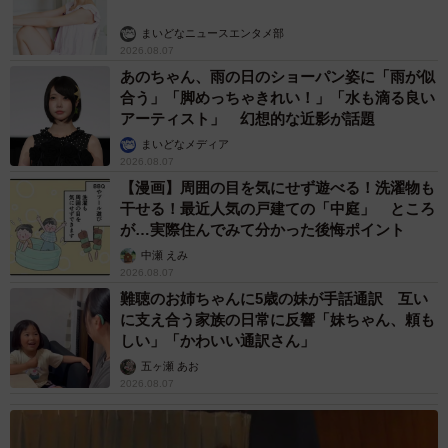
まいどなニュースエンタメ部
2026.08.07
あのちゃん、雨の日のショーパン姿に「雨が似
合う」「脚めっちゃきれい！」「水も滴る良い
アーティスト」 幻想的な近影が話題
まいどなメディア
2026.08.07
【漫画】周囲の目を気にせず遊べる！洗濯物も
干せる！最近人気の戸建ての「中庭」 ところ
が…実際住んでみて分かった後悔ポイント
中瀬 えみ
2026.08.07
難聴のお姉ちゃんに5歳の妹が手話通訳 互い
に支え合う家族の日常に反響「妹ちゃん、頼も
しい」「かわいい通訳さん」
五ヶ瀬 あお
2026.08.07