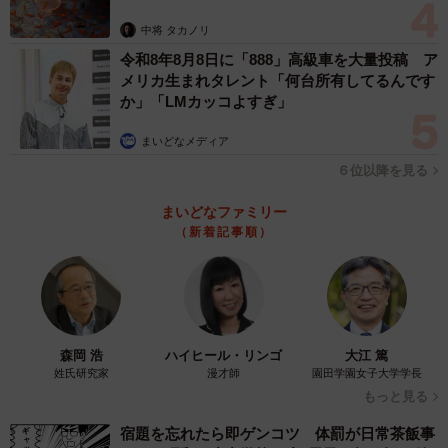
中将 タカノリ
令和8年8月8日に「888」高級車を大量投稿 ア
メリカ生まれタレント「何台所有してるんです
か」「LMカッコよすぎ」
まいどなメディア
６位以降を見る
まいどなファミリー
（新着記事順）
森岡 浩
ハイヒール・リンゴ
大江 篤
姓氏研究家
漫才師
園田学園女子大学学長
もっと見る
宿題を忘れたら即ゲンコツ 体罰が日常茶飯事