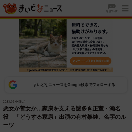
まいどなニュースをGoogle検索でフォローする
2023.02.04(Sat)
悪女か善女か…家康を支える謎多き正室・瀬名
役 「どうする家康」出演の有村架純、名字のル
ーツ