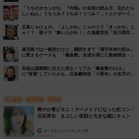
雄助と次左衛門は、水戸浪士が井伊大老を襲撃した桜田門
「うちのオカンがな、『内海』の名前の読み方、忘れたら
外の変に水戸浪士にまじって参加した。そして、次左衛門
しいねん」うちうみ？うちみ？うつみ？…ミルクボーイ、
名字のルーツ
は井伊直弼の首級を挙げたものの深手を負ってその場で自
広島じゃけぇの、「よしかわ」じゃのうて「きっかわ」じ
害、雄助は捕らえられて薩摩藩に送られ、切腹した。
ゃ！？ 朝ドラ「舞い上がれ！」の鬼教官役「吉川晃司」
名字のルーツ
事件後、残った長男の俊斎は本来次左衛門が継ぐはずだっ
鹿児島では一般的だけど…難読すぎて「漢字本来の読み」
た日下部家の婿養子となり、さらに日下部家の旧名字であ
に変えるケースも 「鎌倉殿」全成を演じた新納慎也・名
字のルーツ
る「海江田」を称して「海江田信義」と名乗り、幕末・維
先祖は源頼朝に仕えた武士！リアル「鎌倉殿の13人」
新の荒波を乗り切って明治になると元老院議官や枢密顧問
に“登場”していたかも…北条義時役「小栗旬」の名字のル
ーツ
官を歴任、子爵に叙せられた。
今でも「有村」の過半数は鹿児島県にあり、県内では広く
エンタメ
サブカル
テレビ
分布している。
爽やか青ビキニ！マーメイドになった虹コン・
石浜芽衣 まぶしい笑顔と大きな瞳にキュン
まいどなニュースエンタメ部
2026.08.10