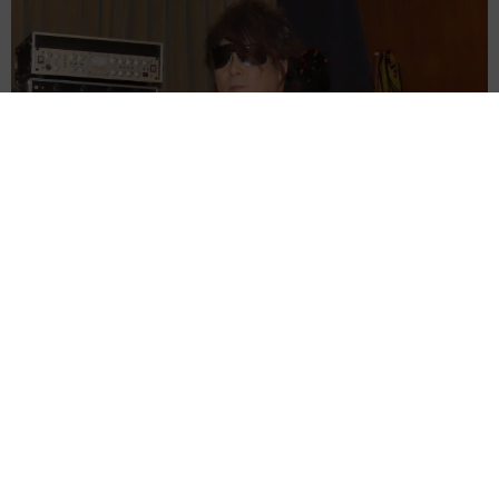
ラストライブ控えるT-BOLAN森友嵐士 にしたん社長がTikTok
内で独占インタビュー
まいどなニュース
2026.08.07
「男の子のママっぽいよね」ってどういう意
味？ 女系家族で育った母 いつもスカートと
ワンピースしか着ないし、ヒールも好き どの
へんが…
山岡 もと子
2026.08.07
猫用の爪研ぎおもちゃを買ったら…「これで合
ってますか？」予想外の使い方が大反響