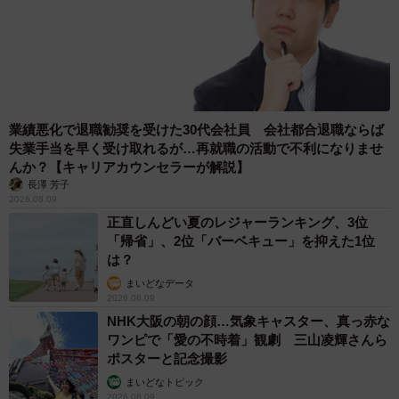
業績悪化で退職勧奨を受けた30代会社員 会社都合退職ならば
失業手当を早く受け取れるが…再就職の活動で不利になりませ
んか？【キャリアカウンセラーが解説】
長澤 芳子
2026.08.09
正直しんどい夏のレジャーランキング、3位
「帰省」、2位「バーベキュー」を抑えた1位
は？
まいどなデータ
2026.08.09
NHK大阪の朝の顔…気象キャスター、真っ赤な
ワンピで「愛の不時着」観劇 三山凌輝さんら
ポスターと記念撮影
まいどなトピック
2026.08.09