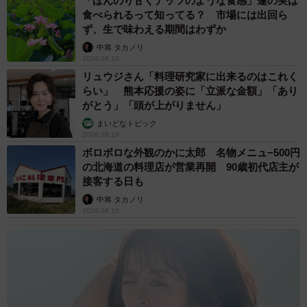
「ほんのり甘くナッツのような食感」蓮の実は
食べられるって知ってる？ 市場には出回ら
ず、生で味わえる期間はわずか
中将 タカノリ
2026.08.10
リュウジさん「料理研究家に出来るのはこれく
らい」 熊本応援の姿に「立派な金額」「あり
がとう」「頭が上がりません」
まいどなトピック
2026.08.10
ボロボロな外観のかに太郎 名物メニュ−500円
の北海道の料理店が営業再開 90歳初代店主が
接客する日も
中将 タカノリ
2026.08.10