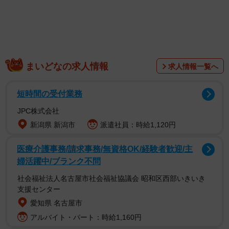
まいどなの求人情報
求人情報一覧へ
また、これまでは「今川家の名を恃（たの）んだ悪女」と
短時間の受付業務
して描かれることが多く、ネタバレをいえばのちに武田家
JPC株式会社
との内通の罪で長男信康は切腹、築山殿は遠江の佐鳴湖の
新潟県 新潟市
派遣社員：時給1,120円
近くで家臣によって斬首される。
医療介護事務/請求事務/無資格OK/経験者歓迎/主
そのため、傲慢な女性とされることも多かったが、今のと
婦活躍中/ブランク不問
ころはそういう雰囲気はない。これからどうなっていくか
社会福祉法人名古屋市社会福祉協議会 昭和区西部いきいき
が楽しみだ。
支援センター
愛知県 名古屋市
さて、瀬名を演じる有村架純は兵庫県の出身だが、「有
アルバイト・パート：時給1,160円
村」という名字は鹿児島県の名字である。