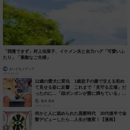
「我慢できず」村上佳菜子、イケメン夫と全力ハグ「可愛いふ
たり」「素敵なご夫婦」
まいどなメディア
2026.08.08
12歳の愛犬に変化 1歳息子の膝で甘える初め
て見せる姿に反響 これまで「見守る立場」だ
ったのに…「頭ポンポンが愛に満ちている」
「尊…」
梨木 香奈
2026.08.08
何かと人に舐められた黒髪時代 30代後半で金
髪デビューしたら…人生が激変！【漫画】