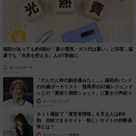
補助があっても約9割が「夏の電気・ガス代は重い」と回答…猛
暑でも「冷房を控える」人が7割超に
まいどなデータ
2026.08.08
「だんだん時代劇俳優みたく…」国民的バンド
の55歳ボーカリスト 競馬界の57歳レジェンド
らとの「夏祭り満喫ショット」に驚きの声続々
まいどなトピック
2026.08.08
ネット通販で「運営者情報」を見る人は約8
割 信頼できるサイト・怪しいサイトの判断基
準とは？
まいどなニュース情報部