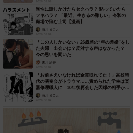
2026.08.09
異性に話しかけたらセクハラ？ 黙っていたら
フキハラ？ 「最近、生きるの難しい」令和の
職場で悩む上司【漫画】
海川 まこと
2026.08.09
「この人しかいない」26歳差の“年の差婚”をし
た夫婦 出会いは？反対する声はなかった？
今の思いを聞いた
古川 諭香
2026.08.09
「お前さえいなければ金賞取れてた！」高校時
代の演奏会がトラウマ……責められた学生は楽
器修理職人に 10年後再会した因縁の相手から
思わぬ申し出【漫画】
海川 まこと
2026.08.09