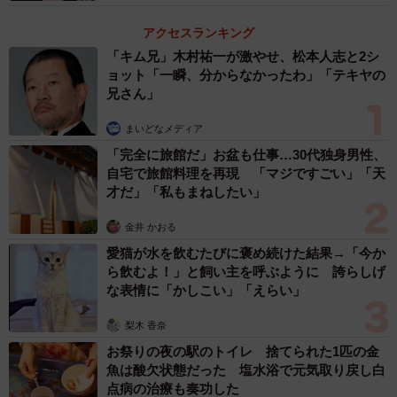
アクセスランキング
「キム兄」木村祐一が激やせ、松本人志と2シ
ョット「一瞬、分からなかったわ」「テキヤの
兄さん」
まいどなメディア
「完全に旅館だ」お盆も仕事…30代独身男性、
自宅で旅館料理を再現 「マジですごい」「天
才だ」「私もまねしたい」
金井 かおる
愛猫が水を飲むたびに褒め続けた結果→「今か
ら飲むよ！」と飼い主を呼ぶように 誇らしげ
な表情に「かしこい」「えらい」
梨木 香奈
お祭りの夜の駅のトイレ 捨てられた1匹の金
魚は酸欠状態だった 塩水浴で元気取り戻し白
点病の治療も奏功した