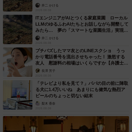
るか
井二 かける
2026.08.08
ITエンジニアがAIとつくる家庭菜園 ローカル
LLMのゆるふわAIたちとお話しながら開墾して
みたら… 夢の「スマートな菜園生活」実現な
るか
井二 かける
2026.08.08
プチバズしたママ友とのLINEスクショ うっ
かり電話番号を流出させちゃった！ 激怒する
友人 慰謝料の相場はいくらですか【弁護士が
解説】
長澤 芳子
2026.08.08
「テレビより私を見て？」パパの目の前に陣取
る犬に1.4万いいね あまりにも健気な熱烈ア
ピールのちょっと切ない結末
梨木 香奈
2026.08.08