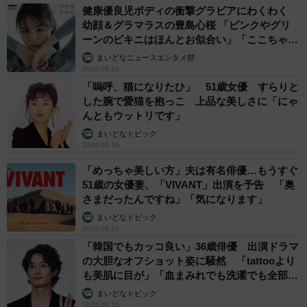
健康優良児ボディの衝撃グラビアにわくわく
幼顔＆グラマラスの豊島心桜 「ピンクやグリ
ーンのビキニはほんとお似合い」「ここちゃん
天使 また可愛くなった」
まいどなニュースエンタメ部
2026.08.10
「嗚呼、猫になりたひ」 51歳女優 すらりと
した腕で愛猫を抱っこ 上品な美しさに「にゃ
んともウットリです」
まいどなトピック
2026.08.10
「めっちゃ美しい方」夫は有名俳優…もうすぐ
51歳の女優妻、「VIVANT」出演を予告 「奥
さまだったんですね」「気になります」
まいどなトピック
2026.08.10
「韓国でもカッコ良い」36歳俳優 出演ドラマ
の大胆なオフショット姿に騒然 「tattooより
も美肌に目が」「血まみれでも洗濯でも全部か
っこいい」
まいどなトピック
2026.08.10