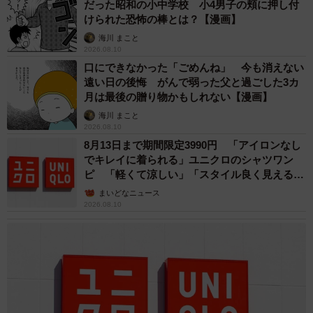
だった昭和の小中学校 小4男子の頬に押し付
けられた恐怖の棒とは？【漫画】
海川 まこと
2026.08.10
口にできなかった「ごめんね」 今も消えない
遠い日の後悔 がんで弱った父と過ごした3カ
月は最後の贈り物かもしれない【漫画】
海川 まこと
2026.08.10
8月13日まで期間限定3990円 「アイロンなし
でキレイに着られる」ユニクロのシャツワン
ピ 「軽くて涼しい」「スタイル良く見える」
の声
まいどなニュース
2026.08.10