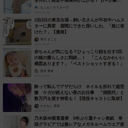
を外れて税金や保険料が上がる？【FPが解
説】
もくもくライターズ
2026.08.08
2泊3日の東京出張→飼い主さんが不在中ハムス
ターに異変 眉間にできた深いしわ、「急に老
けた？」【漫画】
海川 まこと
2026.08.08
赤ちゃんが気になる？ひょっこり顔を出す2匹
の猫の愛らしさに悶絶…！ 「こんなかわいい
構図あります？」「ベストショットすぎる！」
梨木 香奈
2026.08.08
酔って転んでアザだらけ ネイルも折れて超悲
惨 ケガが絶えない夜のお仕事 「病院代」と
数万円を渡す神客も！【現役キャストに取材】
たかなし 亜妖
2026.08.07
乃木坂46賀喜遥香 5年ぶり週チャン表紙 巻
頭グラビアでは激レアなメガネルームウエア姿