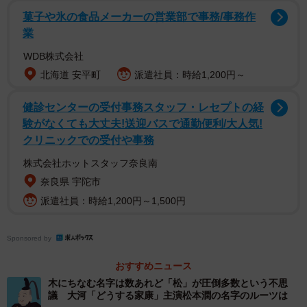
菓子や氷の食品メーカーの営業部で事務/事務作
業
そのルーツは桜島の南側に位置する大隅国大隅郡有村、現
在の鹿児島市有村町である。現在ではごくわずかの住民し
WDB株式会社
か住んでいない有村地区だが、ここにはかつて温泉が湧
北海道 安平町
派遣社員：時給1,200円～
き、江戸時代には薩摩藩主島津家の別荘である御仮屋があ
健診センターの受付事務スタッフ・レセプトの経
ったなど、桜島を代表する保養所の1つであった。
験がなくても大丈夫!送迎バスで通勤便利/大人気!
クリニックでの受付や事務
しかし、江戸中期の安永8年（1779）に起きた桜島の安永
株式会社ホットスタッフ奈良南
大噴火で温泉が埋没。さらに大正3年の大正大噴火では役場
奈良県 宇陀市
や郵便局はじめ、集落全体が桜島の溶岩によって覆われ、
派遣社員：時給1,200円～1,500円
住民は集団移住を余儀なくされた。
この有村地区には、ここをルーツとする有村氏があった。
Sponsored by
江戸時代には薩摩藩士となり、幕末には有村俊斎、有村雄
おすすめニュース
助、有村次左衛門の3兄弟が活躍した。
木にちなむ名字は数あれど「松」が圧倒多数という不思
議 大河「どうする家康」主演松本潤の名字のルーツは