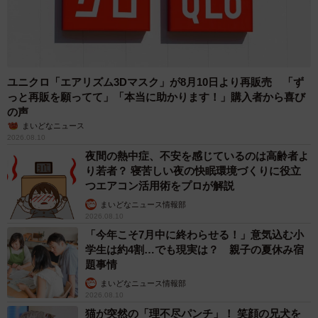
ユニクロ「エアリズム3Dマスク」が8月10日より再販売 「ず
っと再販を願ってて」「本当に助かります！」購入者から喜び
の声
まいどなニュース
2026.08.10
夜間の熱中症、不安を感じているのは高齢者よ
り若者？ 寝苦しい夜の快眠環境づくりに役立
つエアコン活用術をプロが解説
まいどなニュース情報部
2026.08.10
「今年こそ7月中に終わらせる！」意気込む小
学生は約4割…でも現実は？ 親子の夏休み宿
題事情
まいどなニュース情報部
2026.08.10
猫が突然の「理不尽パンチ」！ 笑顔の兄犬を