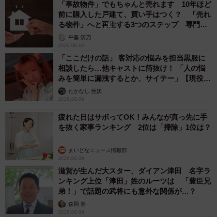
「事故物件」でもちゃんと売れます 10年ほど
前に購入した戸建て、買い手はつく？ 「売れ
る物件」へと再生する3つのステップ 専門家
が解説
平藤 清刀
2026.08.10
「ここだけの話」 客対応の悩みを担当黒服に
相談したら…他キャストに筒抜け！ 「人の悩
みを簡単に漏洩するとか、サイテー」【現役キ
ャストに取材】
たかなし 亜妖
2026.08.09
疲れた日はサボってOK！みんなが真っ先に手
を抜く家事ランキング 2位は「掃除」1位は？
まいどなニュース情報部
2026.08.09
滋賀が生んだ大スター、ダイアン津田 名字ラ
ンキング上位「津田」姓のルーツは 「豊臣兄
弟！」で話題の武将にも意外な関係が…？
森岡 浩
2026.08.09