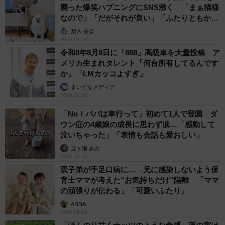
襲った爆笑ハプニングにSNS沸く 「まぁ猫様
なので」「だがそれが良い」「ふたりともかわ
いいね」
梨木 香奈
2026.08.10
令和8年8月8日に「888」高級車を大量投稿 ア
メリカ生まれタレント「何台所有してるんです
か」「LMカッコよすぎ」
まいどなメディア
2026.08.10
「No！パパは車行って」初めて1人で登園 ダ
ウン症の4歳娘の成長に思わず涙…「感動して
泣いちゃった」「表情も会話も愛おしい」
五ヶ瀬 あお
2026.08.10
双子弟が手足口病に…→兄に感染しないよう保
育士ママが考えた“お気持ちだけ”隔離 「ママ
の頑張りが伝わる」「可愛いふたり」
ANNA
2026.08.10