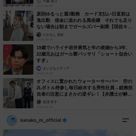
平藤 清刀
2026.08.08
原則ゆるっと週3勤務 カード支払い日直前は
鬼出勤 借金に追われる風俗嬢 それでも足り
ない場合は朝までガールズバー副業【現役キャ
ストに取材】
たかなし 亜妖
2026.08.08
19歳でハライチ岩井勇気と年の差婚から3年、
22歳元おはガール髪バッサリ「ショート似合い
すぎ」
まいどなメディア
2026.08.08
オフィスに置かれたウォーターサーバー 空の
2Lボトル持参し毎日給水する男性社員→総務担
当者の注意にまさかの逆ギレ！【弁護士が解
説】
長澤 芳子
2026.08.08