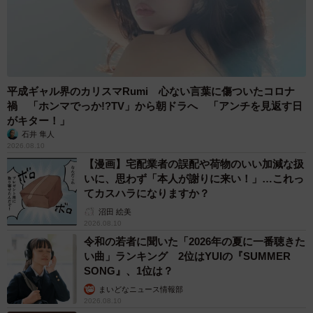
平成ギャル界のカリスマRumi 心ない言葉に傷ついたコロナ
禍 「ホンマでっか!?TV」から朝ドラへ 「アンチを見返す日
がキター！」
石井 隼人
2026.08.10
【漫画】宅配業者の誤配や荷物のいい加減な扱
いに、思わず「本人が謝りに来い！」…これっ
てカスハラになりますか？
沼田 絵美
2026.08.10
令和の若者に聞いた「2026年の夏に一番聴きた
い曲」ランキング 2位はYUIの『SUMMER
SONG』、1位は？
まいどなニュース情報部
2026.08.10