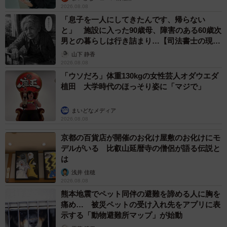
2026.08.08
「息子を一人にしてきたんです、帰らない
と」 施設に入った90歳母、障害のある60歳次
男との暮らしは行き詰まり…【司法書士の現場
から】
山下 静香
2026.08.08
「ウソだろ」体重130kgの女性芸人オダウエダ
植田 大学時代のほっそり姿に「マジで」
まいどなメディア
2026.08.08
京都の百貨店が開催のお化け屋敷のお化けにモ
デルがいる 比叡山延暦寺の僧侶が語る伝説と
は
浅井 佳穂
2026.08.08
熊本地震でペット同伴の避難を諦める人に胸を
痛め… 被災ペットの受け入れ先をアプリに表
示する「動物避難所マップ」が始動