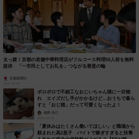
太っ腹！京都の老舗中華料理店がフルコース料理50人前を無料
提供 「一市民としてお礼を」つながる善意の輪
京都新聞社
2026.08.08
ボロボロで不細工なおじいちゃん猫に一目惚
れ エイズだし手がかかるけど…おうちで暮ら
すと「おじ猫」だって可愛くなったよ！
鶴野 浩己
2026.08.08
「夏休みはたくさん働いてほしい」と職場から
頼まれた高2息子 バイトで稼ぎすぎると扶養