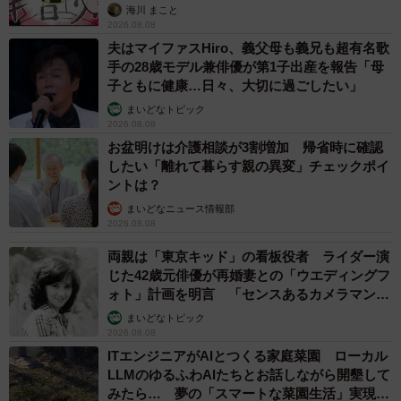
海川 まこと
2026.08.08
夫はマイファスHiro、義父母も義兄も超有名歌
手の28歳モデル兼俳優が第1子出産を報告「母
子ともに健康…日々、大切に過ごしたい」
まいどなトピック
2026.08.08
お盆明けは介護相談が3割増加 帰省時に確認
したい「離れて暮らす親の異変」チェックポイ
ントは？
まいどなニュース情報部
2026.08.08
両親は「東京キッド」の看板役者 ライダー演
じた42歳元俳優が再婚妻との「ウエディングフ
ォト」計画を明言 「センスあるカメラマン求
む」
まいどなトピック
2026.08.08
ITエンジニアがAIとつくる家庭菜園 ローカル
LLMのゆるふわAIたちとお話しながら開墾して
みたら… 夢の「スマートな菜園生活」実現な