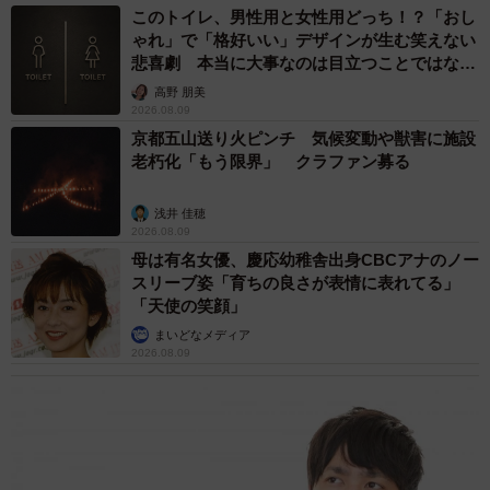
このトイレ、男性用と女性用どっち！？「おし
ゃれ」で「格好いい」デザインが生む笑えない
悲喜劇 本当に大事なのは目立つことではな
く…
高野 朋美
2026.08.09
京都五山送り火ピンチ 気候変動や獣害に施設
老朽化「もう限界」 クラファン募る
浅井 佳穂
2026.08.09
母は有名女優、慶応幼稚舎出身CBCアナのノー
スリーブ姿「育ちの良さが表情に表れてる」
「天使の笑顔」
まいどなメディア
2026.08.09