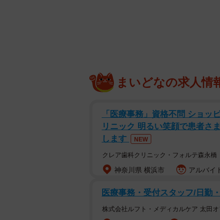
日本生まれの「レモンステーキ
まいどなの求人情
「医療事務」資格不問 ショッ
リニック 明るい笑顔で患者さ
します
NEW
クレア歯科クリニック・フォルテ森永橋
神奈川県 横浜市
アルバイト
医療事務・受付スタッフ/日勤
株式会社ルフト・メディカルケア 太田オ