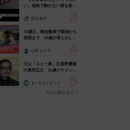
い」道路で動けない猫を前に
返された一言… 懸命に生き
ようとした4日間 「命の重
渡辺 晴子
さはみんな同じ」保護団体代
表の訴え
72歳父、軽自動車で新潟から
四国まで 65歳の母と2人で
3泊4日の旅 パーキングの休
憩まで分刻み… 「大学生で
山岡 もと子
も組まねえよ！」
父は「エミー賞」主演男優賞
の真田広之 31歳イケメン俳
優が長髪ヒゲのワイルド近影
「ガチヒロさんそっくり」
まいどなトピック
「新たな一面もステキ」
６位以降を見る