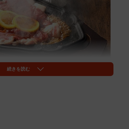
続きを読む
1/7
世保で生まれたレモンステーキ
ステーキ」が昭和レトロブームに乗って、再び注目を
切りのお肉を焼き、特製のレモンソースをかけたシンプ
54年（1979年）に東京・下北沢で開業した老舗洋食
んす亭」。創業者の松尾満治さんに話を聞いた。