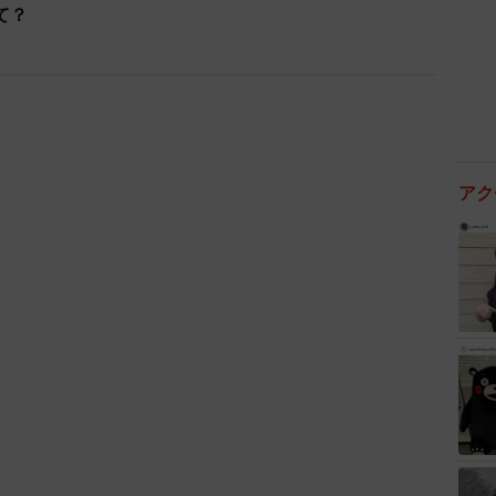
て？
続ける「ふらんす亭」松尾さん
えられそうだが、その昔、佐世保にあった高級レスト
る。店は現在はないが、当時の東島料理長が“すき焼
を考案。やがて地元の名物料理にまでなった。
アク
まれたレモンステーキの味を引き継いだのが、このステ
いうわけ。創業者の松尾満治さんは22歳のときから修業
を守り続けている。そのため、佐世保生まれのレモンス
足繁く日参するファンが少なくない。
折もあった。開業当時から佐世保生まれのレモンステ
に発展。一時期は、約200店舗まで拡大した。
り、経営不振に陥り、次々と経営母体が代わったとい
たのは2019年のこと。松尾さんが設立した「株式会社