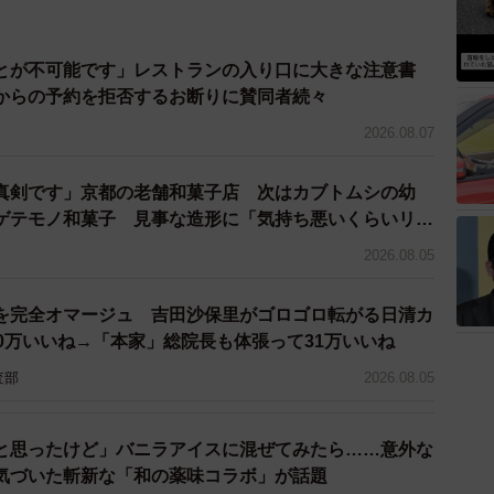
。その矢先に、コロナ禍に見舞われ、現在は10店舗ほど
ロナ禍でもお店に通ってくれたそうだ。
とが不可能です」レストランの入り口に大きな注意書
からの予約を拒否するお断りに賛同者続々
2026.08.07
真剣です」京都の老舗和菓子店 次はカブトムシの幼
ゲテモノ和菓子 見事な造形に「気持ち悪いくらいリア
2026.08.05
を完全オマージュ 吉田沙保里がゴロゴロ転がる日清カ
0万いいね→「本家」総院長も体張って31万いいね
査部
2026.08.05
と思ったけど」バニラアイスに混ぜてみたら……意外な
気づいた斬新な「和の薬味コラボ」が話題