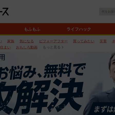
もふもふ
ライフハック
い
家族
気になる
ビフォーアフター
買ってみたい
災害
住まい
おもしろ動画
もっと見る