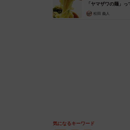
「ヤマザワの麺」っ
味を守り
松田 義人
店名はフランス料理のお店かと間違
ラン「佐世保ふらんす亭」に由来す
き”をアレンジし、レモンステーキ
つまり、50年以上前に佐世保で生
ーキ＆焙煎カレー「ふらんす亭」と
を積み、いまも忠実にその当時の味
テーキ本来の味が楽しめると、今も
もっとも、ここに至るまでは紆余曲
ーキが話題となり、東京を中心に全国
その後、BSE問題の影響などもあ
気になるキーワード
う。再び、創業者の手に経営権が戻っ