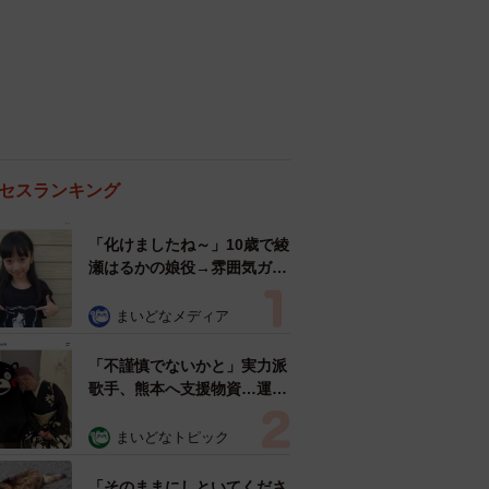
セスランキング
「化けましたね～」10歳で綾
瀬はるかの娘役→雰囲気ガラ
リの18歳に成長 「メイクで
雰囲気が」「宝塚に入れそ
まいどなメディア
う」
「不謹慎でないかと」実力派
歌手、熊本へ支援物資…運搬
トラックの車体デザインにた
めらい 「痛いほど伝わる」
まいどなトピック
「行動され立派」
「そのままにしといてくださ