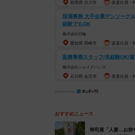
群馬県 渋川市
派遣社員：時
三元豚
現場事務 大手企業デンソーグル
経験でもOK
みなさんは「レモンステーキ」をご
株式会社日輪
食文化に触発されて誕生したと言わ
愛知県 岡崎市
派遣社員：時
ちだが、こちらは薄切り肉で作られ
で、さっぱりとした味わいになり、
医療事務スタッフ/未経験OK/週
株式会社シェイクハンズ
正統派のレモンステーキを引き
石川県 金沢市
派遣社員：時給
Sponsored by
おすすめニュース
寿司屋「人妻…お持ち