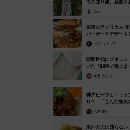
るのぼり旗、意図を
Aya
巨漢のアメリカ人同
バーガーとデザートし
中将 タカノリ
昭和世代にズキュン
いた「関東で飛ぶよ
金井 かおる
神戸ビーフとトリュ
り？ 「こんな贅沢
八木 純子
県外の人は知らない