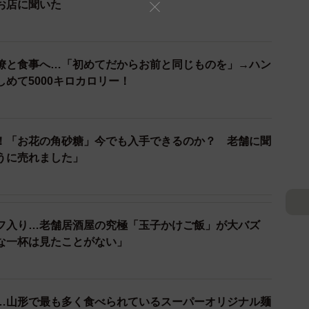
お店に聞いた
僚と食事へ…「初めてだからお前と同じものを」→ハン
めて5000キロカロリー！
！「お花の角砂糖」今でも入手できるのか？ 老舗に聞
うに売れました」
フ入り…老舗居酒屋の究極「玉子かけご飯」が大バズ
な一杯は見たことがない」
…山形で最も多く食べられているスーパーオリジナル麺
3/7