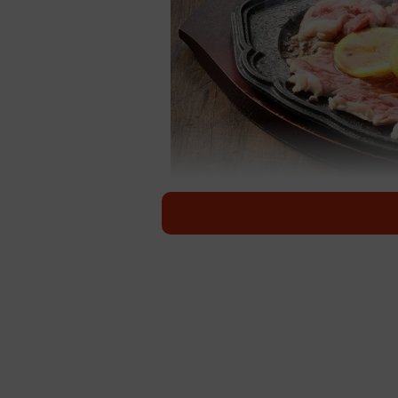
これが佐
長崎県佐世保発祥のグルメ「レモン
集めている。高温に熱した鉄板で薄
ルなメニュー。展開しているのは昭和
店、ステーキ＆焙煎カレーの「ふら