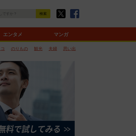
エンタメ
マンガ
ネコ
のりもの
観光
夫婦
思い出