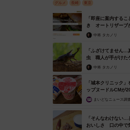
ふらんす亭」へ事業譲渡されたのだ
グルメ
長崎
東京
だが、ふらんす亭を知るファンはコ
「即座に案内するこ
き オートリザーブ
中将 タカノリ
「ふざけてません…
虫 職人が手がけた
ル」
中将 タカノリ
「城本クリニック」
ップヌードルCMが2
まいどなニュース調
「そんなわけない…
おいしさ 口の中で