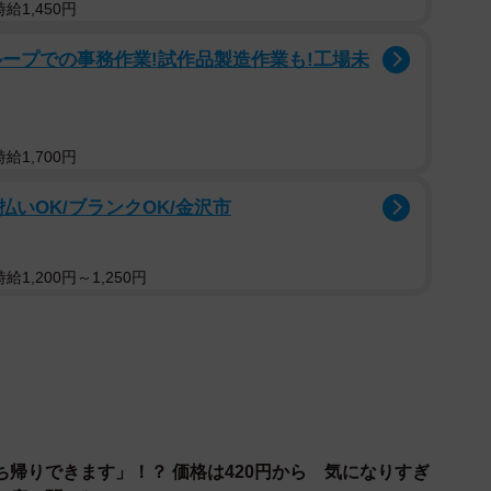
給1,450円
2/7
を使った旨甘レモンステーキ
ープでの事務作業!試作品製造作業も!工場未
存知だろうか？昭和30年代の長崎県佐世保で、欧米の
れている。ステーキといえば、分厚い肉を思い浮かべが
給1,700円
ているのが大きな特徴。そして、レモン果汁を使うこと
食べやすい。
払いOK/ブランクOK/金沢市
継いだ「ふらんす亭」
1,200円～1,250円
帰りできます」！？ 価格は420円から 気になりすぎ