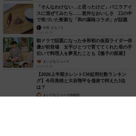
「そんなわけない…と思ったけど」バニラアイ
スに混ぜてみたら……意外なおいしさ 口の中
で気づいた斬新な「和の薬味コラボ」が話題
中将 タカノリ
2026.08.05
朝ドラで話題になった令和初の仮面ライダー俳
優が初登場 女手ひとつで育ててくれた母の手
伝いで料理人を夢見たことも【徹子の部屋】
まいどなニュース
2026.08.05
【2026上半期タレントCM起用社数ランキン
グ】今田美桜と大谷翔平を僅差で抑えた1位
は？
まいどなニュース情報部
2026.08.05