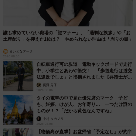
2/3
一般的に制服の色は、左から救急服はグレー、消防服は紺色、救助（レ
スキュー）服がオレンジとされています。右のオレンジの制服が山田さ
ん（提供）
誰も求めていない職場の「謎マナー」、「過剰な挨拶」や「お
土産配り」を抑えた1位は？ やめられない理由は「周りの目」
京田辺市消防本部の公式アカウントでは、今後も、例えば
ユニフォームの色による業務の違いや、消防士の仕事内容
まいどなデータ
など、ちょっとした疑問に答えられるような投稿を目指し
2026.08.06
自転車通行可の歩道 電動キックボードで走行
ていくのだとか。
中、小学生とあわや衝突！ 「歩道走行は道交
法違反でしょ」と指摘されました【弁護士が解
私たちの安全・安心を守ってくれている消防士のみなさ
説】
長澤 芳子
ん。そんなヒーローたちへの理解を深めるためにも、ぜひ
2026.08.06
タイの電車の中で見た優先席のマーク 子ど
公式アカウント（＠kyotanabe_fire_dept.119）も覗いてみ
も、妊娠、けが人、お年寄り… 一つだけ謎の
てくださいね！
ものが！？「だから黄色なんですね」
中将 タカノリ
◇ ◇ ◇
2026.08.06
【物価高が直撃】お盆帰省「予定なし」が約半