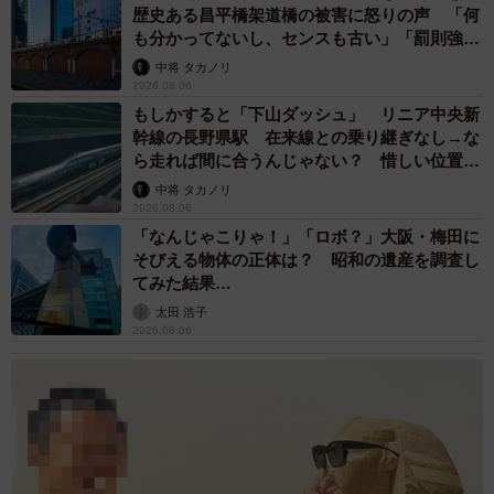
歴史ある昌平橋架道橋の被害に怒りの声 「何
も分かってないし、センスも古い」「罰則強化
して」
中将 タカノリ
2026.08.06
もしかすると「下山ダッシュ」 リニア中央新
幹線の長野県駅 在来線との乗り継ぎなし→な
ら走れば間に合うんじゃない？ 惜しい位置関
係が反響
中将 タカノリ
2026.08.06
「なんじゃこりゃ！」「ロボ？」大阪・梅田に
そびえる物体の正体は？ 昭和の遺産を調査し
てみた結果…
太田 浩子
2026.08.06