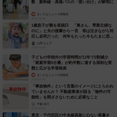
数 新幹線・高速バスの「使い分け」が鮮明に
■京田辺市消防本部公式アカウント（Instagram）
まいどなニュース情報部
https://www.instagram.com/kyotanabe_fire_dept.119/?hl=ja
2026.08.06
1歳息子が腕を亜脱臼 「奥さん、専業主婦な
のに」と夫の後輩から一言 母は泣きながら対
応し必死だった 何年もたった今もたまに思い
出し…
山岡 もと子
2026.08.06
子どもの学校外の学習時間が11年で2割減少
「家庭学習0分層」が約半数に達する深刻な実
態と広がる学習格差
まいどなニュース情報部
2026.08.06
「事故物件」という言葉のイメージにとらわれ
ていませんか？ 不動産業者が語る「物件の可
能性」を閉ざさないために必要なこと
平藤 清刀
2026.08.06
東京・千代田区の中央線高架に心ない落書き