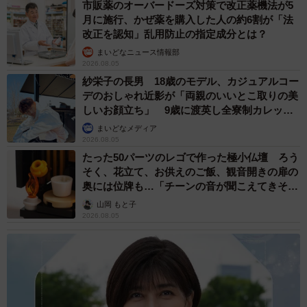
市販薬のオーバードーズ対策で改正薬機法が5
月に施行、かぜ薬を購入した人の約6割が「法
改正を認知」乱用防止の指定成分とは？
まいどなニュース情報部
2026.08.05
紗栄子の長男 18歳のモデル、カジュアルコー
デのおしゃれ近影が「両親のいいとこ取りの美
しいお顔立ち」 9歳に渡英し全寮制カレッジ
で学ぶ
まいどなメディア
2026.08.05
たった50パーツのレゴで作った極小仏壇 ろう
そく、花立て、お供えのご飯、観音開きの扉の
奥には位牌も…「チーンの音が聞こえてきそ
う」
山岡 もと子
2026.08.05