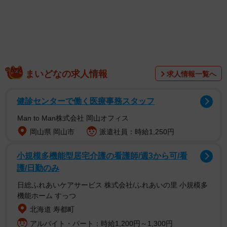
1/3
消防車の前で頭を下げる消防士さんたち…なぜ？（投稿からスクショ）
投稿したのは、京田辺市消防本部の公式アカウント（＠
まいどなの求人情報
求人情報一覧へ
kyotanabe_fire_dept.119）。動画は次のように続きます。
健診センターで働く医療事務スタッフ
Man to Man株式会社 岡山オフィス
岡山県 岡山市
派遣社員：時給1,250円
小規模多機能型居宅介護の看護師/週3から可/看
護/日勤のみ
日総ふれあいケアサービス 株式会社/ふれあいの里 小規模多
機能ホーム すっつ
北海道 寿都町
アルバイト・パート：時給1,200円～1,300円