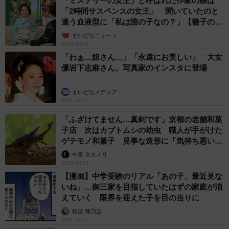
「ミステリーの女王」と呼ばれた作家の娘は
「2時間サスペンスの女王」 聞いていたのと
違う血液型に「私は誰の子なの？」【徹子の部
屋】
まいどなニュース
2026.08.06
「わぁ…姐さん…」「永遠にお美しい」 大女
優岩下志麻さん、写真家のインスタに登場
まいどなメディア
2026.08.05
「ふざけてません…真剣です」京都の老舗和菓
子店 次はカブトムシの幼虫 職人が手がけた
ゲテモノ和菓子 見事な造形に「気持ち悪いく
らいリアル」
中将 タカノリ
2026.08.05
【漫画】中学受験のリアル「あの子、最近見な
いね」…御三家を目指していたはずの家庭が消
えていく 限界を迎えた子を目の当りに
松波 穂乃圭
2026.08.05