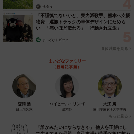
行橋 友
うときの安心感が違いますよね。
「不謹慎でないかと」実力派歌手、熊本へ支援
物資…運搬トラックの車体デザインにためら
「僕たちの仕事は、たとえば救急車に道を譲ってくれると
い 「痛いほど伝わる」「行動され立派」
いった市民の皆様の協力のおかげで成り立っています。だ
まいどなトピック
から、少しでも理解が進むように、細やかな情報発信をし
ていきたい」と山田さんは話します。
６位以降を見る
まいどなファミリー
今回のPA連携についての投稿も大きな注目を集め、動画は
（新着記事順）
現在までに161万回再生を突破。5万件を超える「いいね」
も集まっています。
森岡 浩
ハイヒール・リンゴ
大江 篤
姓氏研究家
漫才師
園田学園女子大学学長
もっと見る
「誰かみたいにならなきゃ」 他人を正解にし
て生きてきた母親 自己主張が苦手な娘に教わ