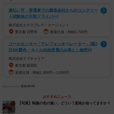
週払い可・普通車での製造会社からのコンクリー
「救急車を呼んでも消防車が来る場合があります」「意識
ト試験体の引取ドライバー!
がない人や運ぶのが大変な時、消防車も行きます」
株式会社エクスプレス・エージェント
京田辺市消防本部の消防士長・山田哲也さんによると、こ
東京都 日野市
派遣社員：時給1,700円
れは消防隊と救急隊が連携して救急活動を行う「PA連携」
コールセンター「テレフォンオペレーター」/週3
についての投稿。『Pumper（消防ポンプ車）』と
日OK髪色・ネイル自由受電のみ落とし物受付
『Ambulance（救急車）』の頭文字をとってPA連携と呼ば
株式会社ラブキャリア
れます。
東京都 新宿区
派遣社員：時給1,800円～2,000円
具体的には、119番通報時に意識がない、呼吸ができない、
突然いびきをかいて眠り始めたなど、患者が重症と予測さ
Sponsored by
れる場合に、必要に応じて消防隊も現場に駆けつけ、応急
処置を支援するというものです。
おすすめニュース
【写真】制服の色の違い、どういう意味か知ってますか？
PA連携は他にも、建物内の階段・通路が狭いなどで患者の