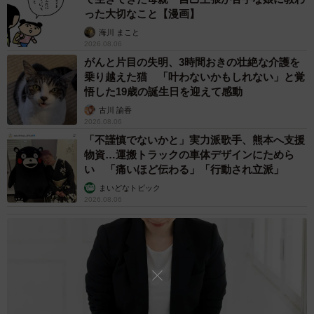
った大切なこと【漫画】
海川 まこと
2026.08.06
がんと片目の失明、3時間おきの壮絶な介護を
乗り越えた猫 「叶わないかもしれない」と覚
悟した19歳の誕生日を迎えて感動
古川 諭香
2026.08.06
「不謹慎でないかと」実力派歌手、熊本へ支援
物資…運搬トラックの車体デザインにためら
い 「痛いほど伝わる」「行動され立派」
まいどなトピック
2026.08.06