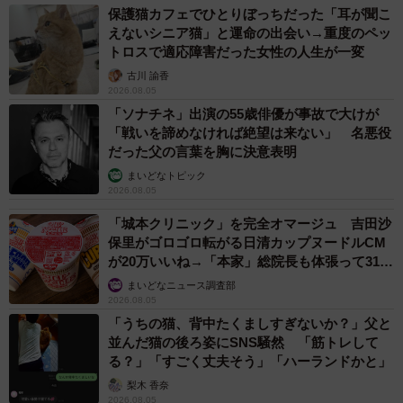
保護猫カフェでひとりぼっちだった「耳が聞こ
えないシニア猫」と運命の出会い→重度のペッ
トロスで適応障害だった女性の人生が一変
古川 諭香
2026.08.05
「ソナチネ」出演の55歳俳優が事故で大けが
「戦いを諦めなければ絶望は来ない」 名悪役
だった父の言葉を胸に決意表明
まいどなトピック
2026.08.05
「城本クリニック」を完全オマージュ 吉田沙
保里がゴロゴロ転がる日清カップヌードルCM
が20万いいね→「本家」総院長も体張って31万
いいね
まいどなニュース調査部
2026.08.05
「うちの猫、背中たくましすぎないか？」父と
並んだ猫の後ろ姿にSNS騒然 「筋トレして
る？」「すごく丈夫そう」「ハーランドかと」
梨木 香奈
2026.08.05