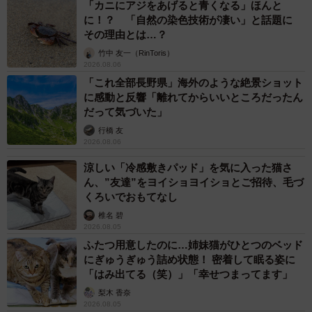
「カニにアジをあげると青くなる」ほんと
すよね。そんな不安でたまらないときに、思っていたのと
に！？ 「自然の染色技術が凄い」と話題に
違う車両が来たらパニックになるのは当然だと思うんで
その理由とは…？
す」
竹中 友一（RinToris）
2026.08.06
「これ全部長野県」海外のような絶景ショット
「だけどそもそも、こうした情報を僕たち消防士がきちん
に感動と反響「離れてからいいところだったん
と伝えてこなかったから現場が混乱する。不安にさせしま
だって気づいた」
うことも、伝えてこられなかったことも申し訳ないという
行橋 友
2026.08.06
思いでした」
涼しい「冷感敷きパッド」を気に入った猫さ
消火活動だけじゃない！消防士の仕事とは？
ん、”友達”をヨイショヨイショとご招待、毛づ
くろいでおもてなし
消防車や消防士と聞くと、火災現場での消火活動というイ
椎名 碧
メージが先行しますが、消防士には他にも、救急車で急病
2026.08.05
人やけが人を病院に搬送する「救急活動」、事故や災害で
ふたつ用意したのに…姉妹猫がひとつのベッド
にぎゅうぎゅう詰め状態！ 密着して眠る姿に
動けなくなった人を救助する「救助活動」という人命にか
「はみ出てる（笑）」「幸せつまってます」
かわる重要な仕事があります。
梨木 香奈
2026.08.05