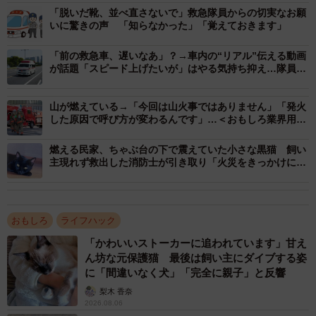
搬送が困難な場合や、救急車が近くにいないときにも積極
「脱いだ靴、並べ直さないで」救急隊員からの切実なお願
的に実施。つまり、少しでも早く救助の手を届けるための
いに驚きの声 「知らなかった」「覚えておきます」
重要な連携なのです。
「前の救急車、遅いなあ」？→車内の“リアル”伝える動画
が話題「スピード上げたいが」はやる気持ち抑え…隊員の
しかし、先に消防車が到着すると「火事じゃない」「救急
使命感
車を呼んだんです」と戸惑う人が少なくないのだとか。と
山が燃えている→「今回は山火事ではありません」「発火
はいえ、緊迫した現場では、丁寧に説明する時間はありま
した原因で呼び方が変わるんです」…＜おもしろ業界用
語・消防署編＞
せん。
燃える民家、ちゃぶ台の下で震えていた小さな黒猫 飼い
主現れず救出した消防士が引き取り「火災をきっかけに、
そこで京田辺市消防本部では、「緊急時の不安を少しでも
僕との新しい縁が生まれた」
取り除けるような情報発信ができたら」と、今回の動画を
投稿しました。
おもしろ
ライフハック
「かわいいストーカーに追われています」甘え
それにしても、なぜ「ごめんなさい」なのか――。山田さ
ん坊な元保護猫 最後は飼い主にダイブする姿
んはこう話します。
に「間違いなく犬」「完全に親子」と反響
梨木 香奈
2026.08.06
「119番通報なんて、一生に何度も経験することじゃないで