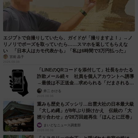
エジプトで自撮りしていたら、ガイドが「撮りますよ！」→ノ
リノリでポーズを取っていたら……スマホを返してもらえな
い 「日本人はカモ代表かも」「私は6時間で3万円払った」
宮前 晶子
2026.08.06
「LINEのQRコードを添付して」社長をかたる
詐欺メール続々 社員を個人アカウントへ誘導
→最後は不正送金…求められる「だまされる前
提」の対策
井二 かける
2026.08.06
重みも歴史もズッシリ…出雲大社の日本最大級
「大しめ縄」が8年ぶり掛けかえ 伝統の「大
撚り合わせ」が28万回超再生「ほんとに圧巻」
まいどなニュース調査部
2026.08.06