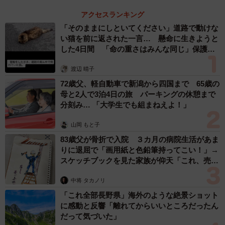
ちなみに、救急活動や救助活動ができるのは、講習を受け
アクセスランキング
て専門の知識と技術を習得した消防隊員のみ。京田辺市消
「そのままにしといてください」道路で動けな
防本部では、消防車に乗るすべての隊員が救急隊の資格も
い猫を前に返された一言… 懸命に生きようと
取得しているので、基本的に全員が救急活動を行えます。
した4日間 「命の重さはみんな同じ」保護団
体代表の訴え
渡辺 晴子
「我々のように、100人規模という決して大きくない消防で
72歳父、軽自動車で新潟から四国まで 65歳の
は、ひとりひとりのできることを増やさないと手が足りな
母と2人で3泊4日の旅 パーキングの休憩まで
くなることがあります」
分刻み… 「大学生でも組まねえよ！」
山岡 もと子
「消防士の使命は、救急要請のあった方をいち早く安全に
83歳父が骨折で入院 ３カ月の病院生活があま
病院に搬送すること。また、命を救うのはもちろんのこ
りに退屈で「画用紙と色鉛筆持ってこい！」→
と、その後の社会復帰が叶いやすいように、1分1秒でも早
スケッチブックを見た家族が仰天「これ、売れ
い応急処置を心がけています」
ますよ…」
中将 タカノリ
「これ全部長野県」海外のような絶景ショット
救急要請に消防車が駆けつけるのは、救命率を高めるた
に感動と反響「離れてからいいところだったん
め。もちろん、病院への搬送は救急車が到着してからにな
だって気づいた」
りますが、こうしたことを知っているだけでも、いざとい