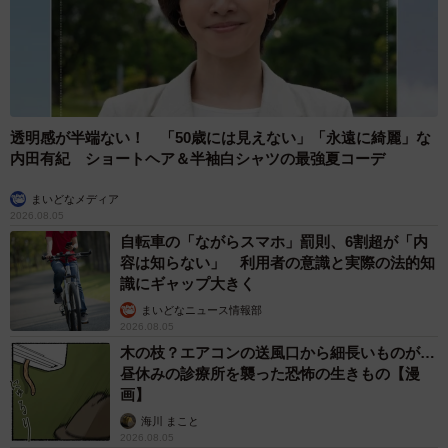
透明感が半端ない！ 「50歳には見えない」「永遠に綺麗」な
内田有紀 ショートヘア＆半袖白シャツの最強夏コーデ
まいどなメディア
2026.08.05
自転車の「ながらスマホ」罰則、6割超が「内
容は知らない」 利用者の意識と実際の法的知
識にギャップ大きく
まいどなニュース情報部
2026.08.05
木の枝？エアコンの送風口から細長いものが…
昼休みの診療所を襲った恐怖の生きもの【漫
画】
海川 まこと
2026.08.05