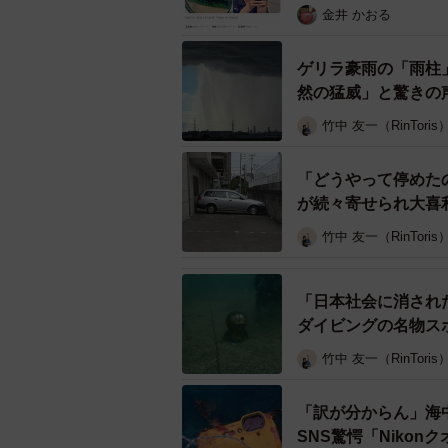
金井 かおる
ーーどのようにしてこのような状況
ゲリラ豪雨の「雨柱」
「星を撮影するため札幌から函館方
然の猛威」と驚きの
でも星の撮影ができると分かったた
竹中 友一（RinToris
るスポットということもあり、光ひ
で元の道へ戻るために頭を入れたつ
「どうやって停めた
ゆっくり滑り落ちこのような状態に
が続々寄せられ大喜
竹中 友一（RinToris
ーー車を購入されてからどのくらい
か？
「日本社会に消され
「納車から約3ヶ月半になります」
ダイビングの名物ス
竹中 友一（RinToris
ーー背景の星空も意識して撮られた
「訳が分からん」海
「もともと星を撮りに行っていたの
SNS驚愕「Niko