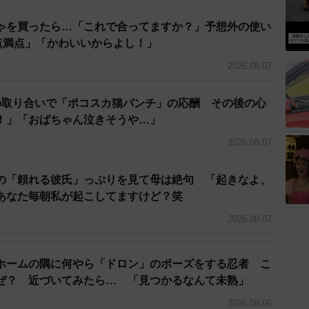
ってた事。…もそうだけど車落とした事。
BcA
ゃを買ったら…「これで合ってますか？」予想外の使い
0点満点」「かわいいからよし！」
ecember 1, 2022
2026.08.07
について、「まずは今回の写真に様々な反応をして頂き
の取り合いで「ポコスカ猫パンチ」の応酬 その後の心
ので炎上覚悟でしたが皆さんの反応が思っていたのと違
！」「おばちゃん泣きそうや…」
色々な写真を撮っていくので是非Instagramなどの
2026.08.07
hishoさんは話してくれました。
の「頼れる彼氏」っぷりを見て母は絶句 「起きなよ、
あなた毎朝私が起こしてますけど？笑
_zn8/
2026.08.07
ホームの隅に何やら「ドロン」のポーズをする忍者 こ
ぜ？ 近づいてみたら… 「見つかるなんて未熟」
2026.08.06