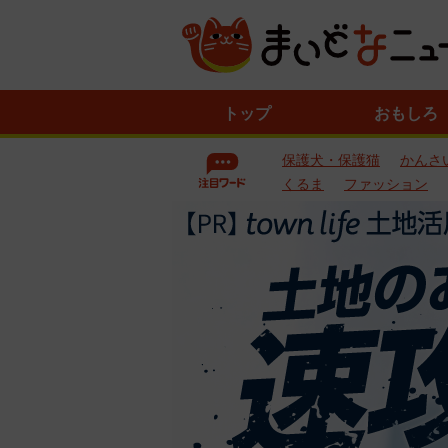
ニ
トップ
おもしろ
ュ
ー
保護犬・保護猫
かんさ
ス
一
くるま
ファッション
覧