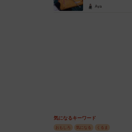
Aya
ーーこちらの写真が撮れた時の率直
「誰も撮れないいい写真が撮れた！
ーーこの状況から車は無事脱出でき
「FR車のため自力での脱出は不可能
ら15分程の作業で無事救出されまし
-----ケガや車の修理などは大丈夫で
「車は奇跡的に傷ひとつなく助かり
ていません」
気になるキーワード
#今年も残りわずかなので
車にそこまで興味なかっ
おもしろ
気になる
くるま