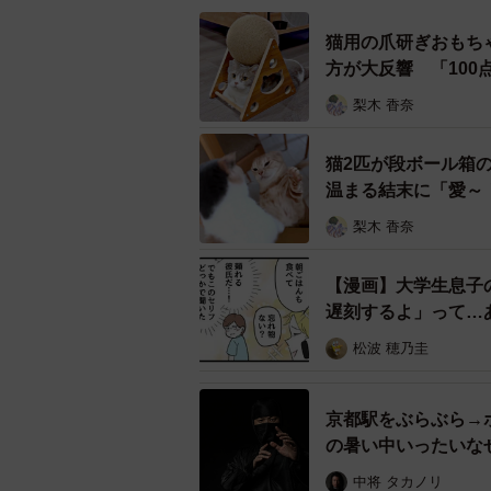
ていつの間にかGR86買
pic.twitter.com/snwMbhv
猫用の爪研ぎおもち
方が大反響 「10
— ishisho (@ishisho86)
D
梨木 香奈
投稿にいいねがたくさん付いたこと
猫2匹が段ボール箱
ありがとうございます。事故写真な
温まる結末に「愛～
いびっくりしました。これからも愛車と
梨木 香奈
SNSを見て頂けると嬉しいです」とis
【漫画】大学生息子
ishishoさんのInstagram
遅刻するよ」って…
→
https://www.instagram.com/sho86
松波 穂乃圭
京都駅をぶらぶら→
の暑い中いったいな
中将 タカノリ