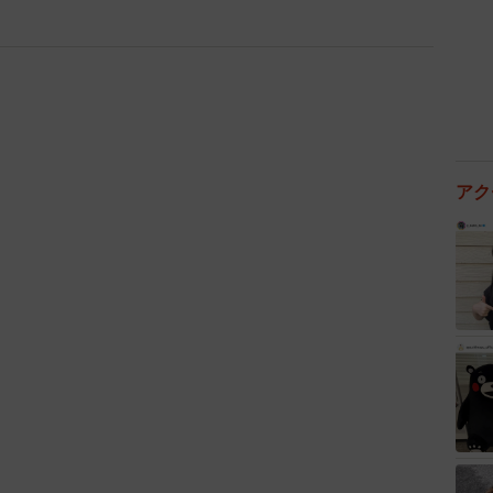
な感想をお願いします！
と思いましたね笑」
ましたか？
アク
でした。そのためレッカーを呼び2時間後に到着してか
た」
したか？
ました（隙間に草が挟まった程度）。もちろんケガもし
2022年一番想定外だったことを発表する
たのに急にMTのスポーツカーが欲しくなっ