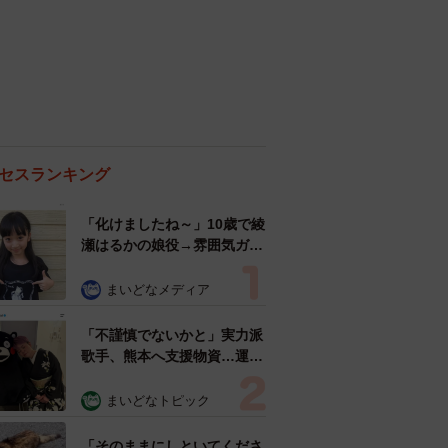
セスランキング
「化けましたね～」10歳で綾
瀬はるかの娘役→雰囲気ガラ
リの18歳に成長 「メイクで
雰囲気が」「宝塚に入れそ
まいどなメディア
う」
「不謹慎でないかと」実力派
歌手、熊本へ支援物資…運搬
トラックの車体デザインにた
めらい 「痛いほど伝わる」
まいどなトピック
「行動され立派」
「そのままにしといてくださ