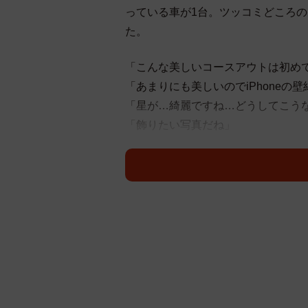
っている車が1台。ツッコミどころ
た。
「こんな美しいコースアウトは初め
「あまりにも美しいのでiPhoneの
「星が…綺麗ですね…どうしてこう
「飾りたい写真だね」
心配される車の状態に反する星空の
た。