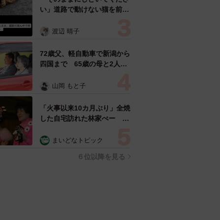
い」道路で動けない猫を前に
返された一言… 懸命に生き
ようとした4日間 「命の重
渡辺 晴子
さはみんな同じ」保護団体代
表の訴え
72歳父、軽自動車で新潟から
四国まで 65歳の母と2人で
3泊4日の旅 パーキングの休
憩まで分刻み… 「大学生で
山岡 もと子
も組まねえよ！」
「火事以来10カ月ぶり」全焼
した自宅訪れた林家ぺー 内
装も壁も取り払われスケルト
ン状態の部屋に呆然
まいどなトピック
６位以降を見る