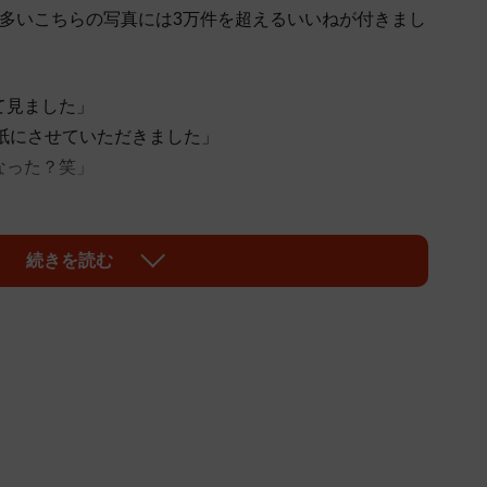
の多いこちらの写真には3万件を超えるいいねが付きまし
て見ました」
壁紙にさせていただきました」
なった？笑」
美しさ…そのコントラストに戸惑う人が多数出没しまし
続きを読む