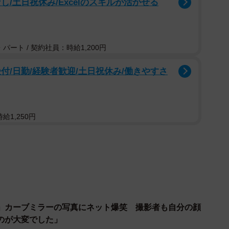
/土日祝休み/Excelのスキルが活かせる
パート / 契約社員：時給1,200円
付/日勤/経験者歓迎/土日祝休み/働きやすさ
給1,250円
1/2
と事故車（提供：ishishoさん）
」カーブミラーの写真にネット爆笑 撮影者も自分の顔
ツイートをされたishishoさんにお話を聞きました。
のが大変でした」