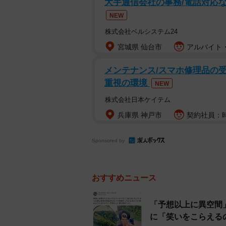
大手通信会社の事務/電話対応なし
NEW
株式会社ベルシステム24
宮城県 仙台市
アルバイト・
メンテナンス/スマホ修理品の受
重視の環境
NEW
株式会社日本ケイテム
兵庫県 神戸市
契約社員：時
Sponsored by
おすすめニュース
満点の星空
「予想以上に異空間
満天の星空の下で事故ってしまった車の
に「笑いをこらえる