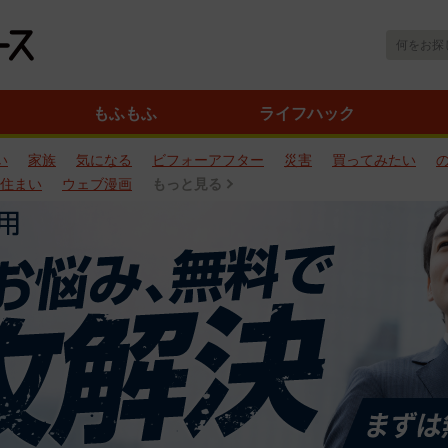
もふもふ
ライフハック
い
家族
気になる
ビフォーアフター
災害
買ってみたい
住まい
ウェブ漫画
もっと見る