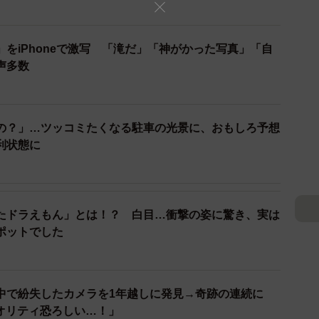
になったのでしょうか？
をiPhoneで激写 「滝だ」「神がかった写真」「自
面に向かって移動中の時でした。道中、八雲という場所
声多数
め、寄り道をしたのがこの場所です。星がきれいに見え
）
とつない真っ暗な場所でした。その後、脇道があったの
もりが何も無い場所へ右前輪が落ちてしまい、そこから
の？」…ツッコミたくなる駐車の光景に、おもしろ予想
なりました」
利状態に
）
経った頃にこちらの事故が起きてしまったのでしょう
たドラえもん」とは！？ 白目…衝撃の姿に驚き、実は
ポットでした
）
のでしょうか？
中で紛失したカメラを1年越しに発見→奇跡の連続に
で星の写りは意識して撮影しました」
nクオリティ恐ろしい…！」