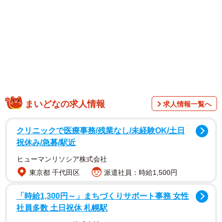
まいどなの求人情報
求人情報一覧へ
クリニックで医療事務/残業なし/未経験OK/土日
祝休み/急募/駅近
そんなこたつに体を揺らしながらお尻を出して入り込むチ
ヒューマンリソシア株式会社
ャーミーちゃんの姿に「キュートなおちりとしっぽたまら
東京都 千代田区
派遣社員：時給1,500円
ない」「I love this」「お尻付きで売ってないかしら」と、
キュンキュンする人たちが続出。またチャーミーちゃんと
「時給1,300円～」まちづくりサポート事務 女性
一緒に揺れるこたつのみかんやお茶にも「揺れててそれが
社員多数 土日祝休 札幌駅
またかわいい」「お茶溢れちゃう」と爆笑する人たちから