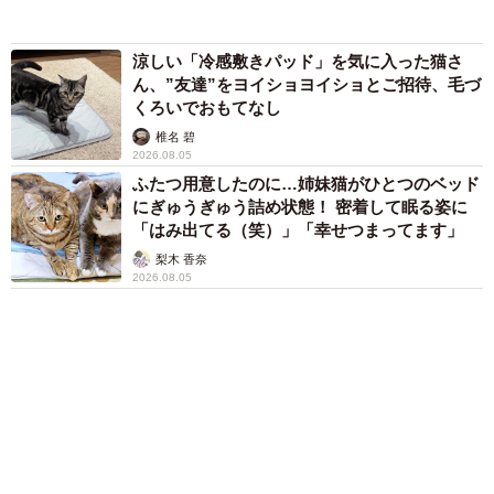
るようですが、冬になるとこたつでくつろぐことが多い？
行橋 友
「そうですね。チャーミーの寝床はリビングだけで5カ所あ
「不謹慎でないかと」実力派歌手、熊本へ支援
物資…運搬トラックの車体デザインにためら
るんですが、こたつ率は高いです！とってもあったかいみ
い 「痛いほど伝わる」「行動され立派」
たいです」
まいどなトピック
６位以降を見る
まいどなファミリー
（新着記事順）
森岡 浩
ハイヒール・リンゴ
大江 篤
姓氏研究家
漫才師
園田学園女子大学学長
もっと見る
「誰かみたいにならなきゃ」 他人を正解にし