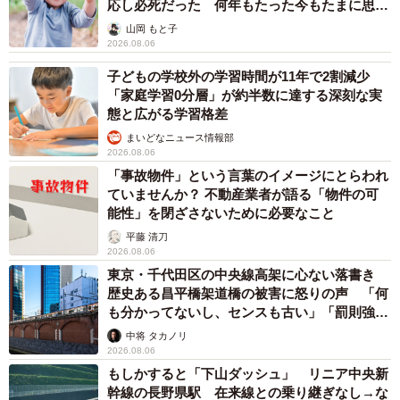
「ミステリーの女王」と呼ばれた作家の娘は
「2時間サスペンスの女王」 聞いていたのと
違う血液型に「私は誰の子なの？」【徹子の部
屋】
まいどなニュース
2026.08.06
「わぁ…姐さん…」「永遠にお美しい」 大女
優岩下志麻さん、写真家のインスタに登場
まいどなメディア
2026.08.05
「ふざけてません…真剣です」京都の老舗和菓
子店 次はカブトムシの幼虫 職人が手がけた
ゲテモノ和菓子 見事な造形に「気持ち悪いく
らいリアル」
中将 タカノリ
2026.08.05
【漫画】中学受験のリアル「あの子、最近見な
いね」…御三家を目指していたはずの家庭が消
えていく 限界を迎えた子を目の当りに
松波 穂乃圭
2026.08.05