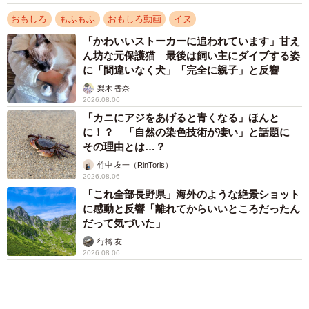
なかなか落ちないんです（笑）。ゆらゆら落ちそうで落ち
ないところもお気に入りです」
アクセスランキング
「そのままにしといてください」道路で動けな
い猫を前に返された一言… 懸命に生きようと
した4日間 「命の重さはみんな同じ」保護団
体代表の訴え
渡辺 晴子
72歳父、軽自動車で新潟から四国まで 65歳の
母と2人で3泊4日の旅 パーキングの休憩まで
分刻み… 「大学生でも組まねえよ！」
山岡 もと子
83歳父が骨折で入院 ３カ月の病院生活があま
りに退屈で「画用紙と色鉛筆持ってこい！」→
3/5
スケッチブックを見た家族が仰天「これ、売れ
ますよ…」
お茶こぼれちゃう？（柴犬チャーミーさん提供、Twitterよりキャプチャ撮
中将 タカノリ
影）
「これ全部長野県」海外のような絶景ショット
に感動と反響「離れてからいいところだったん
――チャーミーちゃんもミニこたつをとても気に入ってい
だって気づいた」