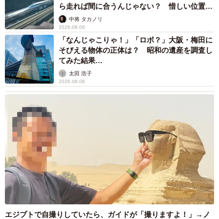
市販薬のオーバードーズ対策で改正薬機法が5
月に施行、かぜ薬を購入した人の約6割が「法
改正を認知」乱用防止の指定成分とは？
まいどなニュース情報部
2026.08.05
紗栄子の長男 18歳のモデル、カジュアルコー
デのおしゃれ近影が「両親のいいとこ取りの美
しいお顔立ち」 9歳に渡英し全寮制カレッジ
で学ぶ
まいどなメディア
2026.08.05
たった50パーツのレゴで作った極小仏壇 ろう
そく、花立て、お供えのご飯、観音開きの扉の
奥には位牌も…「チーンの音が聞こえてきそ
う」
山岡 もと子
2026.08.05