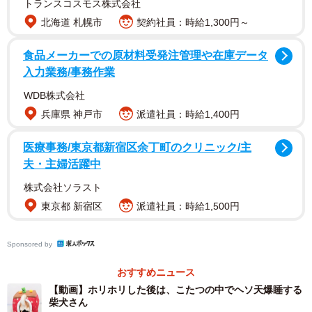
トランスコスモス株式会社
も楽しいコメントが寄せられています。
北海道 札幌市
契約社員：時給1,300円～
多くの人たちをくぎ付けにしたチャーミーちゃん。動画で
食品メーカーでの原材料受発注管理や在庫データ
入力業務/事務作業
はお尻を出してゆらゆらしていますが…いったいこたつの
中で何をしていたのでしょう？ 投稿した飼い主さんに聞
WDB株式会社
いてみました。
兵庫県 神戸市
派遣社員：時給1,400円
医療事務/東京都新宿区余丁町のクリニック/主
毎年冬こたつ型のペットベッドに入り込む柴犬さ
夫・主婦活躍中
ん…恒例のお尻出し
株式会社ソラスト
――こちらのミニこたつ、チャーミーちゃん用のこたつで
東京都 新宿区
派遣社員：時給1,500円
しょうか。
Sponsored by
「はい。こたつ型のペットベッドになります。お茶とみか
ん付きでした！（笑）3年ほど前に購入して冬になると出し
おすすめニュース
ています」
【動画】ホリホリした後は、こたつの中でヘソ天爆睡する
柴犬さん