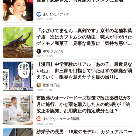
2026.08.05
保護猫カフェでひとりぼっちだった「耳が聞こ
えないシニア猫」と運命の出会い→重度のペッ
トロスで適応障害だった女性の人生が一変
古川 諭香
2026.08.05
「ソナチネ」出演の55歳俳優が事故で大けが
「戦いを諦めなければ絶望は来ない」 名悪役
だった父の言葉を胸に決意表明
まいどなトピック
2026.08.05
「城本クリニック」を完全オマージュ 吉田沙
保里がゴロゴロ転がる日清カップヌードルCM
が20万いいね→「本家」総院長も体張って31万
いいね
まいどなニュース調査部
2026.08.05
「うちの猫、背中たくましすぎないか？」父と
並んだ猫の後ろ姿にSNS騒然 「筋トレして
る？」「すごく丈夫そう」「ハーランドかと」
梨木 香奈