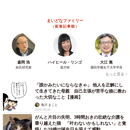
5/5
数 新幹線・高速バスの「使い分け」が鮮明に
お尻だけじゃございません。笑顔も可愛いチャーミーちゃん♡（（柴犬
チャーミーさん提供）
まいどなニュース情報部
2026.08.06
1歳息子が腕を亜脱臼 「奥さん、専業主婦な
かわいいお尻🍑
のに」と夫の後輩から一言 母は泣きながら対
今年もこたつを出しました🍊🍵
応し必死だった 何年もたった今もたまに思い
pic.twitter.com/EmwhREDitq
出し…
山岡 もと子
2026.08.06
— 柴犬チャーミー (@shiba_charmy)
November 23, 2022
子どもの学校外の学習時間が11年で2割減少
「家庭学習0分層」が約半数に達する深刻な実
気持ちよさげ〜💤
pic.twitter.com/Hiknn6CkeH
態と広がる学習格差
まいどなニュース情報部
— 柴犬チャーミー (@shiba_charmy)
November 27, 2022
2026.08.06
「事故物件」という言葉のイメージにとらわれ
チャーミーちゃんはスマートフォンの「Xperiaアンバサダ
ていませんか？ 不動産業者が語る「物件の可
ー」を務めています。
能性」を閉ざさないために必要なこと
平藤 清刀
Xperiaのオフィシャルサイトのギャラリーには、チャーミ
2026.08.06