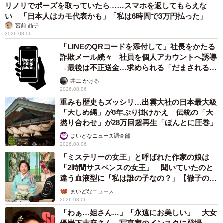
透明感が半端ない！ 「50歳には見えない」「永遠に綺麗」な
内田有紀 ショートヘア＆半袖白シャツの最強夏コーデ
まいどなメディア
2026.08.05
自転車の「ながらスマホ」罰則、6割超が「内
容は知らない」 利用者の意識と実際の法的知
識にギャップ大きく
まいどなニュース情報部
2026.08.05
木の枝？エアコンの送風口から細長いものが…
昼休みの診療所を襲った恐怖の生きもの【漫
画】
海川 まこと