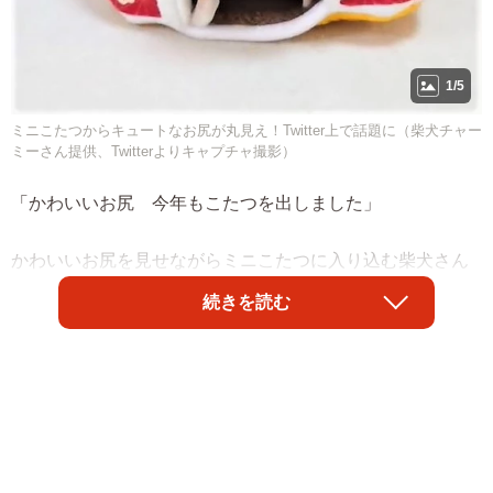
1/5
ミニこたつからキュートなお尻が丸見え！Twitter上で話題に（柴犬チャー
ミーさん提供、Twitterよりキャプチャ撮影）
「かわいいお尻 今年もこたつを出しました」
かわいいお尻を見せながらミニこたつに入り込む柴犬さん
の動画がTwitter上で話題です。
続きを読む
投稿したのは、飼い主の「柴犬チャーミー」さん
（@shiba_charmy）。動画の柴犬さんは、チャーミーちゃ
んといいます。7歳の女の子です。飼い主さんが冬支度のた
めミニこたつを出したら、チャーミーちゃんが喜んで入り
込んだとか。