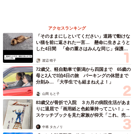
て生きてきた母親 自己主張が苦手な娘に教わ
った大切なこと【漫画】
海川 まこと
2026.08.06
がんと片目の失明、3時間おきの壮絶な介護を
乗り越えた猫 「叶わないかもしれない」と覚
悟した19歳の誕生日を迎えて感動
4/5
古川 諭香
2026.08.06
ほりほりした後はぐっすり寝ました・・・（柴犬チャーミーさん提供、
「不謹慎でないかと」実力派歌手、熊本へ支援
Twitterよりキャプチャ撮影）
物資…運搬トラックの車体デザインにためら
い 「痛いほど伝わる」「行動され立派」
――これからますます寒くなってきます。チャーミーちゃ
まいどなトピック
んのためにお部屋で過ごす際やお散歩時の防寒対策を教え
2026.08.06
てください。
「寒くなってきたらホットカーペットか暖房をつけた部屋
で過ごしてます。今までは普段のお散歩の時、服は着せて
なかったんですが7歳になりシニア期に入ったので真冬は暖