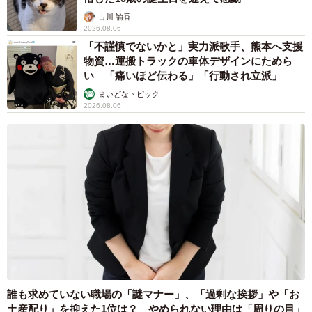
ーちゃんの写真も掲載されています。
東京・千代田区の中央線高架に心ない落書き
歴史ある昌平橋架道橋の被害に怒りの声 「何
https://xperia.sony.jp/special/ambassador/gallery/
も分かってないし、センスも古い」「罰則強化
して」
中将 タカノリ
柴犬チャーミーさんのTwitterアカウント
2026.08.06
（@shiba_charmy）
もしかすると「下山ダッシュ」 リニア中央新
幹線の長野県駅 在来線との乗り継ぎなし→な
ら走れば間に合うんじゃない？ 惜しい位置関
YouTube「柴犬チャーミー Shibainu Charmy」
係が反響
中将 タカノリ
2026.08.06
柴犬チャーミーさんのInstagramアカウント
「なんじゃこりゃ！」「ロボ？」大阪・梅田に
（@shiba_charmy）
そびえる物体の正体は？ 昭和の遺産を調査し
てみた結果…
太田 浩子
2026.08.06