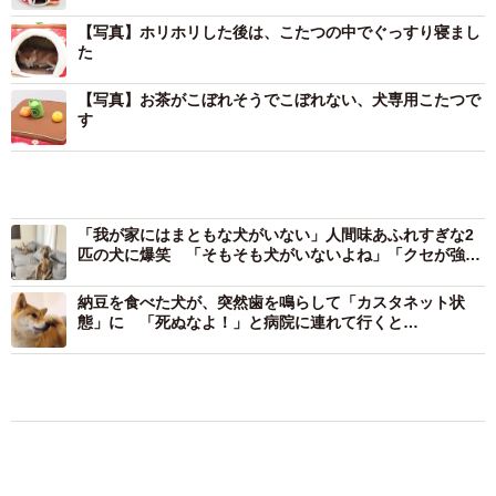
――頭から入ってしばらくかわいいお尻を見せたままゆら
【写真】ホリホリした後は、こたつの中でぐっすり寝まし
ゆらしていましたが…こたつの中で何をしていたのでしょ
た
う？
【写真】お茶がこぼれそうでこぼれない、犬専用こたつで
す
「寝床をホリホリしますよね～アレを中でやってます。毎
年冬になると恒例のお尻出しホリホリ（笑）。かわいいお
「我が家にはまともな犬がいない」人間味あふれすぎな2
匹の犬に爆笑 「そもそも犬がいないよね」「クセが強い
尻だけ出てるので、かわいくて毎回動画を撮ってます！」
ですね」
納豆を食べた犬が、突然歯を鳴らして「カスタネット状
態」に 「死ぬなよ！」と病院に連れて行くと…
おもしろ
もふもふ
おもしろ動画
イヌ
「かわいいストーカーに追われています」甘え
ん坊な元保護猫 最後は飼い主にダイブする姿
に「間違いなく犬」「完全に親子」と反響
梨木 香奈
2026.08.06