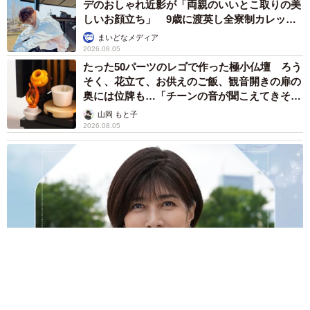
2026.08.05
「そんなわけない…と思ったけど」バニラアイ
スに混ぜてみたら……意外なおいしさ 口の中
で気づいた斬新な「和の薬味コラボ」が話題
中将 タカノリ
2026.08.05
朝ドラで話題になった令和初の仮面ライダー俳
優が初登場 女手ひとつで育ててくれた母の手
伝いで料理人を夢見たことも【徹子の部屋】
まいどなニュース
2026.08.05
【2026上半期タレントCM起用社数ランキン
グ】今田美桜と大谷翔平を僅差で抑えた1位
は？
まいどなニュース情報部
2026.08.05