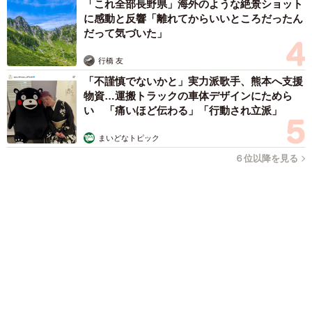
かい服を着せてお散歩に行こうと思っています」
誰も求めていない職場の「謎マナー」、「過剰な挨拶」や「お
土産配り」を抑えた1位は？ やめられない理由は「周りの目」
まいどなデータ
2026.08.06
自転車通行可の歩道 電動キックボードで走行
中、小学生とあわや衝突！ 「歩道走行は道交
法違反でしょ」と指摘されました【弁護士が解
説】
長澤 芳子
2026.08.06
タイの電車の中で見た優先席のマーク 子ど
も、妊娠、けが人、お年寄り… 一つだけ謎の
ものが！？「だから黄色なんですね」
中将 タカノリ
2026.08.06
【物価高が直撃】お盆帰省「予定なし」が約半