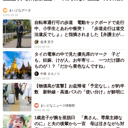
エジプトで自撮りしていたら、ガイドが「撮りますよ！」→ノ
リノリでポーズを取っていたら……スマホを返してもらえな
い 「日本人はカモ代表かも」「私は6時間で3万円払った」
宮前 晶子
2026.08.06
「LINEのQRコードを添付して」社長をかたる
詐欺メール続々 社員を個人アカウントへ誘導
→最後は不正送金…求められる「だまされる前
提」の対策
井二 かける
2026.08.06
重みも歴史もズッシリ…出雲大社の日本最大級
「大しめ縄」が8年ぶり掛けかえ 伝統の「大
撚り合わせ」が28万回超再生「ほんとに圧巻」
まいどなニュース調査部
2026.08.06