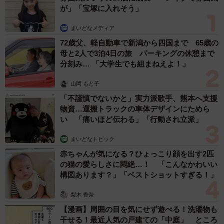
が」「宝塚に入れそう」
まいどなメディア
72歳父、軽自動車で新潟から四国まで 65歳の
母と2人で3泊4日の旅 パーキングの休憩まで
分刻み… 「大学生でも組まねえよ！」
山岡 もと子
「不謹慎でないかと」実力派歌手、熊本へ支援
物資…運搬トラックの車体デザインにためら
い 「痛いほど伝わる」「行動され立派」
まいどなトピック
赤ちゃんが気になる？ひょっこり顔を出す2匹
の猫の愛らしさに悶絶…！ 「こんなかわいい
構図あります？」「ベストショットすぎる！」
梨木 香奈
【漫画】周囲の目を気にせず遊べる！洗濯物も
干せる！最近人気の戸建ての「中庭」 ところ