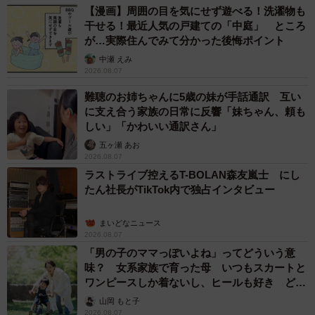
【漫画】周囲の目を気にせず遊べる！洗濯物も
干せる！最近人気の戸建ての「中庭」 ところ
が…実際住んでみて分かった後悔ポイント
中瀬 えみ
2026.08.07
難聴のお姉ちゃんに5歳の妹が手話通訳 互い
に支え合う家族の日常に反響「妹ちゃん、頼も
しい」「かわいい通訳さん」
五ヶ瀬 あお
2026.08.07
ラストライブ控えるT-BOLAN森友嵐士 にし
たん社長がTikTok内で独占インタビュー
まいどなニュース
2026.08.07
「男の子のママっぽいよね」ってどういう意
味？ 女系家族で育った母 いつもスカートと
ワンピースしか着ないし、ヒールも好き どの
へんが…
山岡 もと子
2026.08.07