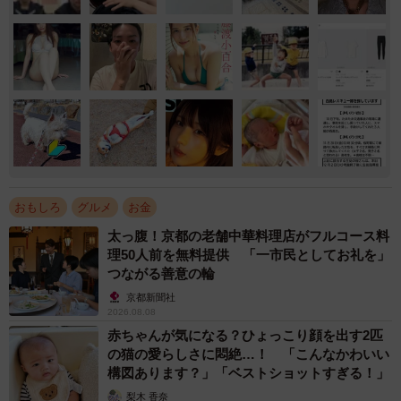
おもしろ
グルメ
お金
太っ腹！京都の老舗中華料理店がフルコース料
理50人前を無料提供 「一市民としてお礼を」
つながる善意の輪
京都新聞社
2026.08.08
赤ちゃんが気になる？ひょっこり顔を出す2匹
の猫の愛らしさに悶絶…！ 「こんなかわいい
構図あります？」「ベストショットすぎる！」
梨木 香奈