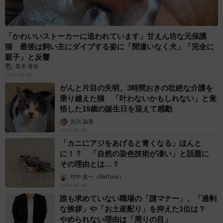
「かわいいストーカーに追われています」甘えん坊な元保護
猫 最後は飼い主にダイブする姿に「間違いなく犬」「完全に
親子」と反響
梨木 香奈
2026.08.06
がんと片目の失明、3時間おきの壮絶な介護を
乗り越えた猫 「叶わないかもしれない」と覚
悟した19歳の誕生日を迎えて感動
古川 諭香
2026.08.06
「カニにアジをあげると青くなる」ほんと
に！？ 「自然の染色技術が凄い」と話題に
その理由とは…？
竹中 友一（RinToris）
2026.08.06
誰も求めていない職場の「謎マナー」、「過剰
な挨拶」や「お土産配り」を抑えた1位は？
やめられない理由は「周りの目」