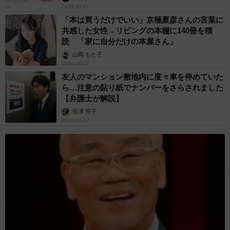
2026.08.07
「本は買うだけでいい」京極夏彦さんの言葉に
共感した女性→リビングの本棚に140冊を積
読 「家に自分だけの本屋さん」
山岡 もと子
2026.08.07
友人のマンション敷地内に度々車を停めていた
ら…注意の貼り紙でナンバーをさらされました
【弁護士が解説】
長澤 芳子
2026.08.07