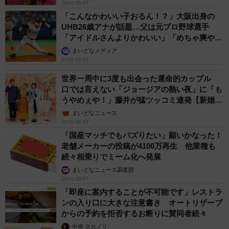
2026.08.07
「こんなかわいい子おるん！？」大阪出身の
UHB26歳アナが話題…父は元プロ野球選手
「アイドルさんよりかわいい」「めちゃ爽や
か」
まいどなメディア
2026.08.07
世界一周中に3度も出会った運命的カップル
口では言えない「ジョージアの熱い夜」に「も
うやめぇや！」藤井が猛ツッコミ連発【新婚さ
ん】
まいどなニュース
2026.08.07
「国産マッチでもバズりたい」願いかなった！
老舗メーカーの投稿が4100万再生 他業種も
続々相乗りでミーム化へ発展
まいどなニュース調査部
2026.08.07
「即座に案内することが不可能です」レストラ
ンの入り口に大きな注意書き オートリザーブ
からの予約を拒否するお断りに賛同者続々
中将 タカノリ