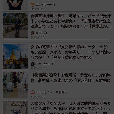
まいどなデータ
2026.08.06
自転車通行可の歩道 電動キックボードで走行
中、小学生とあわや衝突！ 「歩道走行は道交
法違反でしょ」と指摘されました【弁護士が解
説】
長澤 芳子
2026.08.06
タイの電車の中で見た優先席のマーク 子ど
も、妊娠、けが人、お年寄り… 一つだけ謎の
ものが！？「だから黄色なんですね」
中将 タカノリ
2026.08.06
【物価高が直撃】お盆帰省「予定なし」が約半
数 新幹線・高速バスの「使い分け」が鮮明に
まいどなニュース情報部
2026.08.06
83歳父が骨折で入院 ３カ月の病院生活があま
りに退屈で「画用紙と色鉛筆持ってこい！」→
スケッチブックを見た家族が仰天「これ、売れ