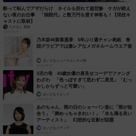
酔って転んでアザだらけ ネイルも折れて超悲惨 ケガが絶え
ない夜のお仕事 「病院代」と数万円を渡す神客も！【現役キ
ャストに取材】
たかなし 亜妖
2026.08.07
乃木坂46賀喜遥香 5年ぶり週チャン表紙 巻
頭グラビアでは激レアなメガネルームウエア姿
まいどなニュースエンタメ部
2026.08.07
3児の母 43歳女優の肩見せコーデでファンざ
わざわ 「色っぽすぎて思わず二度見」「むっ
かしからずっと可愛い」
まいどなトピック
2026.08.07
あのちゃん、雨の日のショーパン姿に「雨が似
合う」「脚めっちゃきれい！」「水も滴る良い
アーティスト」 幻想的な近影が話題
まいどなメディア
2026.08.07