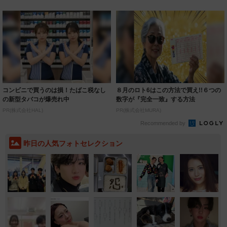
大…幹部...
餃子＆からあ...
コンビニで買うのは損！たばこ税なし
８月のロト6はこの方法で買え!!６つの
の新型タバコが爆売れ中
数字が『完全一致』する方法
PR(株式会社HAL)
PR(株式会社MURA)
Recommended by
昨日の人気フォトセレクション