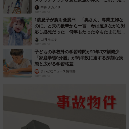
ますよ…」
中将 タカノリ
2026.08.06
1歳息子が腕を亜脱臼 「奥さん、専業主婦な
のに」と夫の後輩から一言 母は泣きながら対
応し必死だった 何年もたった今もたまに思い
出し…
山岡 もと子
2026.08.06
子どもの学校外の学習時間が11年で2割減少
「家庭学習0分層」が約半数に達する深刻な実
態と広がる学習格差
まいどなニュース情報部
2026.08.06