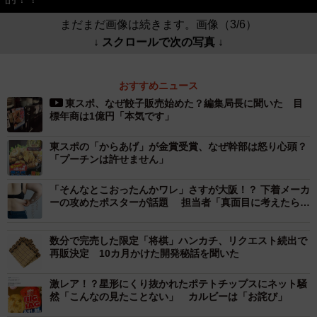
まだまだ画像は続きます。画像（3/6）
↓ スクロールで次の写真 ↓
おすすめニュース
東スポ、なぜ餃子販売始めた？編集局長に聞いた 目
標年商は1億円「本気です」
東スポの「からあげ」が金賞受賞、なぜ幹部は怒り心頭？
「プーチンは許せません」
「そんなとこおったんかワレ」さすが大阪！？ 下着メーカ
ーの攻めたポスターが話題 担当者「真面目に考えたらこ
うなりました」
数分で完売した限定「将棋」ハンカチ、リクエスト続出で
再販決定 10カ月かけた開発秘話を聞いた
激レア！？星形にくり抜かれたポテトチップスにネット騒
然「こんなの見たことない」 カルビーは「お詫び」