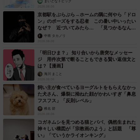
まいどなトピック
2026.08.06
京都駅をぶらぶら→ホームの隅に何やら「ドロ
ン」のポーズをする忍者 この暑い中いったい
なぜ？ 近づいてみたら… 「見つかるなんて
未熟」
中将 タカノリ
2026.08.06
「明日ひま？」 知り合いから唐突なメッセー
ジ 用件次第で断ることもできる賢い返信文と
は？【漫画】
海川 まこと
2026.08.06
飼い主が食べているヨーグルトをもらえなかっ
た犬さん、爆裂に拗ねた顔がかわいすぎ「鼻息
フスフス」「反則レベル」
椎名 碧
2026.08.06
コガネムシを見つめる猫とパパ、偶然生まれた
神々しい構図が「宗教画のよう」と話題 「尊
い」「ていうかライオンキング」