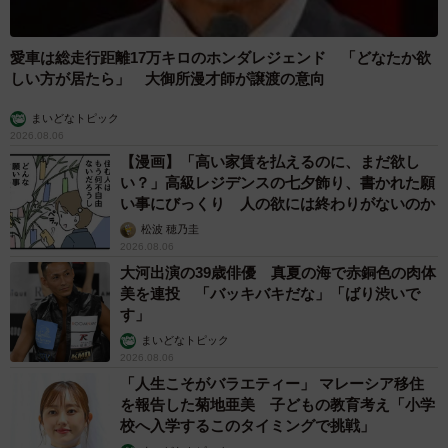
愛車は総走行距離17万キロのホンダレジェンド 「どなたか欲
しい方が居たら」 大御所漫才師が譲渡の意向
まいどなトピック
2026.08.06
【漫画】「高い家賃を払えるのに、まだ欲し
い？」高級レジデンスの七夕飾り、書かれた願
い事にびっくり 人の欲には終わりがないのか
松波 穂乃圭
2026.08.06
大河出演の39歳俳優 真夏の海で赤銅色の肉体
美を連投 「バッキバキだな」「ばり渋いで
す」
まいどなトピック
2026.08.06
「人生こそがバラエティー」 マレーシア移住
を報告した菊地亜美 子どもの教育考え「小学
校へ入学するこのタイミングで挑戦」