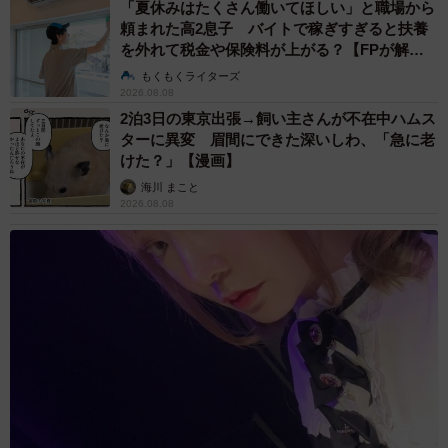
「夏休みはたくさん働いてほしい」と職場から
頼まれた高2息子 バイトで稼ぎすぎると扶養
を外れて税金や保険料が上がる？【FPが解
説】
もくもくライターズ
2026.08.08
2泊3日の東京出張→飼い主さんが不在中ハムス
ターに異変 眉間にできた深いしわ、「急に老
けた？」【漫画】
海川 まこと
2026.08.08