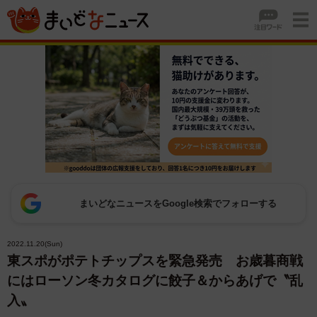
まいどなニュースをGoogle検索でフォローする
2022.11.20(Sun)
東スポがポテトチップスを緊急発売 お歳暮商戦
にはローソン冬カタログに餃子＆からあげで〝乱
入〟