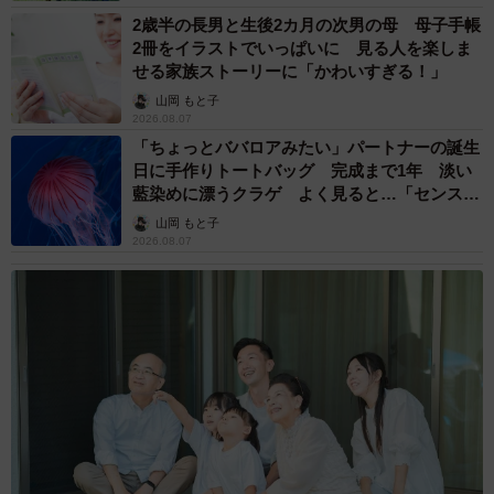
2歳半の長男と生後2カ月の次男の母 母子手帳
2冊をイラストでいっぱいに 見る人を楽しま
せる家族ストーリーに「かわいすぎる！」
山岡 もと子
2026.08.07
「ちょっとババロアみたい」パートナーの誕生
日に手作りトートバッグ 完成まで1年 淡い
藍染めに漂うクラゲ よく見ると…「センスす
ごい」
山岡 もと子
2026.08.07