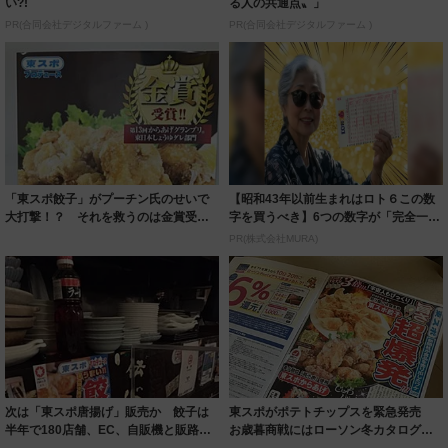
い?!
る人の共通点〟」
PR(合同会社デジタルファーム )
PR(合同会社デジタルファーム )
「東スポ餃子」がプーチン氏のせいで
【昭和43年以前生まれはロト６この数
大打撃！？ それを救うのは金賞受賞
字を買うべき】6つの数字が「完全一
の「東スポか...
致」する方...
PR(株式会社MURA)
次は「東スポ唐揚げ」販売か 餃子は
東スポがポテトチップスを緊急発売
半年で180店舗、EC、自販機と販路拡
お歳暮商戦にはローソン冬カタログに