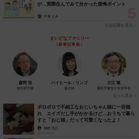
が…実際住んでみて分かった後悔ポイント
中瀬 えみ
６位以降を見る
まいどなファミリー
（新着記事順）
森岡 浩
ハイヒール・リンゴ
大江 篤
姓氏研究家
漫才師
園田学園女子大学学長
もっと見る
ボロボロで不細工なおじいちゃん猫に一目惚
れ エイズだし手がかかるけど…おうちで暮ら
すと「おじ猫」だって可愛くなったよ！
鶴野 浩己
2026.08.08