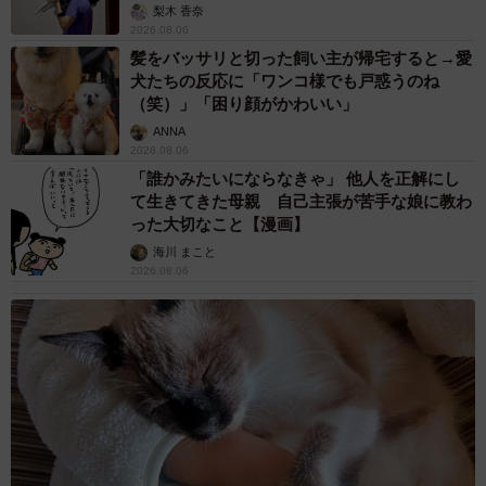
梨木 香奈
2026.08.06
髪をバッサリと切った飼い主が帰宅すると→愛
犬たちの反応に「ワンコ様でも戸惑うのね
（笑）」「困り顔がかわいい」
ANNA
2026.08.06
「誰かみたいにならなきゃ」 他人を正解にし
て生きてきた母親 自己主張が苦手な娘に教わ
った大切なこと【漫画】
海川 まこと
2026.08.06