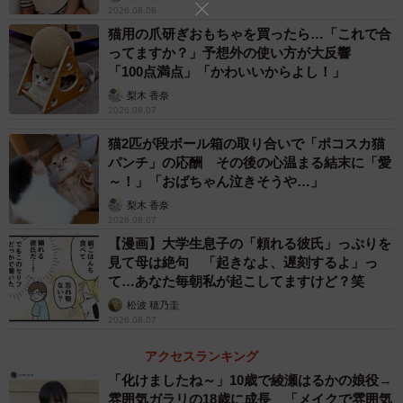
2026.08.08
猫用の爪研ぎおもちゃを買ったら…「これで合
ってますか？」予想外の使い方が大反響
「100点満点」「かわいいからよし！」
梨木 香奈
2026.08.07
猫2匹が段ボール箱の取り合いで「ポコスカ猫
パンチ」の応酬 その後の心温まる結末に「愛
～！」「おばちゃん泣きそうや…」
梨木 香奈
2026.08.07
【漫画】大学生息子の「頼れる彼氏」っぷりを
見て母は絶句 「起きなよ、遅刻するよ」っ
て…あなた毎朝私が起こしてますけど？笑
松波 穂乃圭
2026.08.07
アクセスランキング
「化けましたね～」10歳で綾瀬はるかの娘役→
雰囲気ガラリの18歳に成長 「メイクで雰囲気