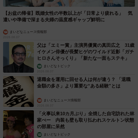
【お盆の帰省】既婚女性の半数以上が「日常より疲れる」 気
遣いや準備で深まる夫婦の温度感ギャップ鮮明に
まいどなニュース情報部
2026.08.07
父は「エミー賞」主演男優賞の真田広之 31歳
イケメン俳優が長髪ヒゲのワイルド近影「ガチ
ヒロさんそっくり」「新たな一面もステキ」
まいどなトピック
2026.08.07
退職金を運用に回せる人は何が違う？ 「退職
金額の多さ」より重要な“ある経験”とは
まいどなニュース情報部
2026.08.07
「火事以来10カ月ぶり」全焼した自宅訪れた林
家ぺー 内装も壁も取り払われスケルトン状態
の部屋に呆然
まいどなトピック