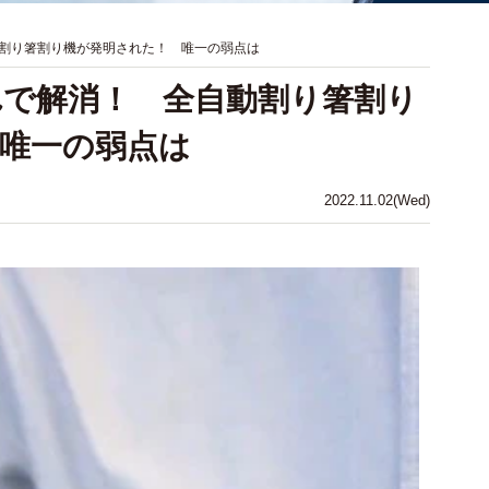
割り箸割り機が発明された！ 唯一の弱点は
で解消！ 全自動割り箸割り
唯一の弱点は
2022.11.02(Wed)