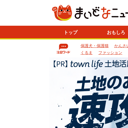
ニ
トップ
おもしろ
ュ
ー
保護犬・保護猫
かんさ
ス
一
くるま
ファッション
覧