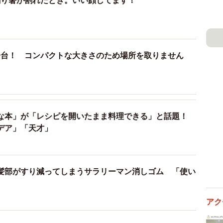
割り箸が割れたとき。いい顔してます！
る。ただし3分かかってしまうのだが…。
SNSユーザー達からは
分にしようとしたら箸が半分に割れます。」
一台！ コンパクトな大きさのため場所を取りません
たら、優雅な気持ちを高めてご飯に望めそうですね。」
いまでなら出せそう！自分は上手く割れない派なので、使
そういう時は楽しい食事に水を差す感じだから助かるか
な本」が「レシピを開いたまま料理できる」と話題！
に来たらみんな書いてたw」
デア」「天才」
る。
髪部がすり減ってしまうサラリーマン消しゴム 「使い
。
アク