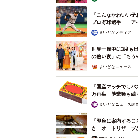
「こんなかわいい子
プロ野球選手 「ア
まいどなメディア
世界一周中に3度も
の熱い夜」に「もう
まいどなニュース
「国産マッチでもバ
万再生 他業種も続
まいどなニュース調
「即座に案内するこ
き オートリザーブ