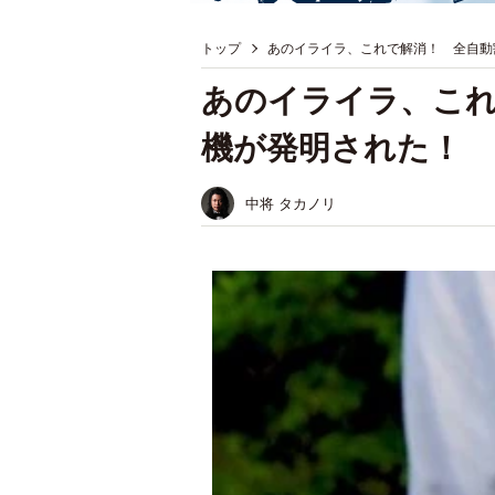
トップ
あのイライラ、これで解消！ 全自動
あのイライラ、これ
機が発明された！ 
中将 タカノリ