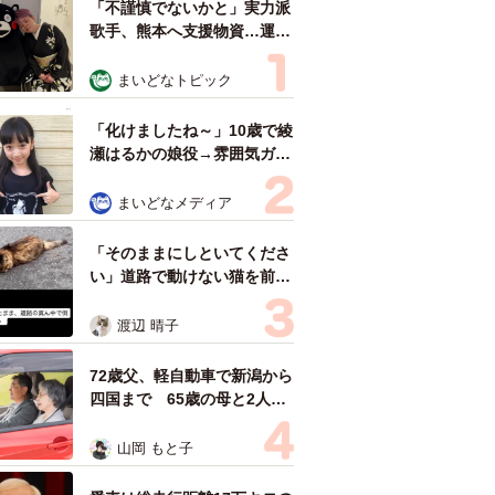
「不謹慎でないかと」実力派
歌手、熊本へ支援物資…運搬
トラックの車体デザインにた
めらい 「痛いほど伝わる」
まいどなトピック
「行動され立派」
「化けましたね～」10歳で綾
瀬はるかの娘役→雰囲気ガラ
リの18歳に成長 「メイクで
雰囲気が」「宝塚に入れそ
まいどなメディア
う」
「そのままにしといてくださ
い」道路で動けない猫を前に
返された一言… 懸命に生き
ようとした4日間 「命の重
渡辺 晴子
さはみんな同じ」保護団体代
表の訴え
72歳父、軽自動車で新潟から
四国まで 65歳の母と2人で
3泊4日の旅 パーキングの休
憩まで分刻み… 「大学生で
山岡 もと子
も組まねえよ！」