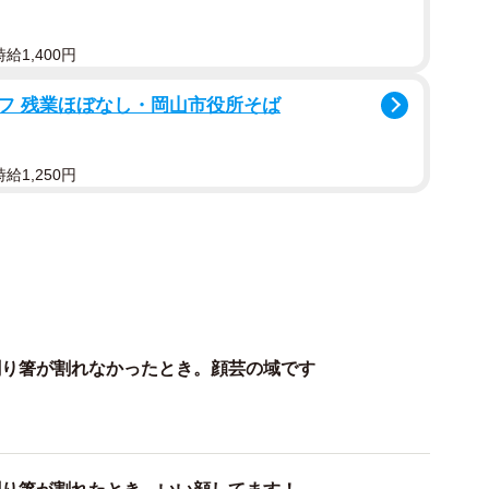
1/4
とのできる「全自動割り箸割り機」が話題に（カズヤシバタさん提
給1,400円
供）
フ 残業ほぼなし・岡山市役所そば
を割ることのできる
「全自動割り箸割り機」
がSNS上
給1,250円
分かかります。」とその使い方を動画で紹介するのは発
a）。
すが、3分かかります。
pm
割り箸が割れなかったとき。顔芸の域です
IBATA) (@seevua)
October 28, 2022
だったり、いびつな割れ方になってしまったという体験
の全自動割り箸割り機を使えば、いつでも誰でも綺麗に