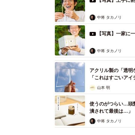
【写真】上手に
真っ二つに割り箸を割ることができ
カズヤシバタさんのこの発明に対し、
中将 タカノリ
「便利だなー！俺の姉はたこ焼き半
【写真】一家に
「待ってる間に優雅な音楽とか流し
「ドンキで売ってたら1000円くら
中将 タカノリ
う時イラッとしたりする時あるし、
も！笑顔を守りたい！」
アクリル製の「透明
「カップ麺にちょうどいい…て書き
「これはすごいアイ
山本 明
など数々の絶賛の声が寄せられてい
使うのがつらい…頭
シバタさんにお話をうかがってみた
潰されて最後は…」
中将 タカノリ