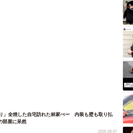
ぶり」全焼した自宅訪れた林家ぺー 内装も壁も取り払
の部屋に呆然
2026.08.07