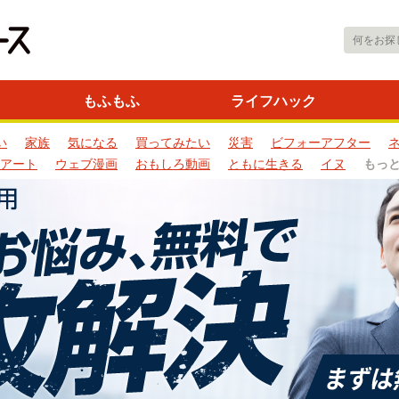
もふもふ
ライフハック
い
家族
気になる
買ってみたい
災害
ビフォーアフター
アート
ウェブ漫画
おもしろ動画
ともに生きる
イヌ
もっ