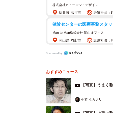
株式会社ヒューマン・デザイン
これが手を使わずに綺麗に割り箸を割るこ
福井県 福井市
派遣社員：時
健診センターの医療事務スタッ
自らの手を使わずとも綺麗に割り箸
Man to Man株式会社 岡山オフィス
で大きな注目を集めている。
岡山県 岡山市
派遣社員：時
「※綺麗に割り箸が割れますが、3
Sponsored by
明家の
カズヤシバタ
さん（@seevu
※綺麗に割り箸が割れま
おすすめニュース
pic.twitter.com/yEfe5Zqg
【写真】うまく
— カズヤシバタ(KAZUYA SH
割り箸を手で割ろうとしてささくれ
中将 タカノリ
のある人は多いと思う。その点、こ