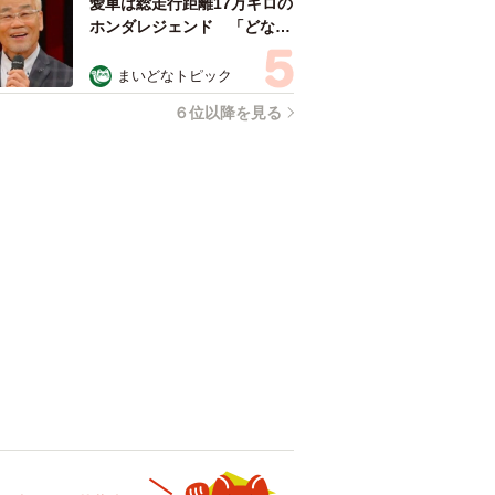
愛車は総走行距離17万キロの
ホンダレジェンド 「どなた
か欲しい方が居たら」 大御
所漫才師が譲渡の意向
まいどなトピック
６位以降を見る