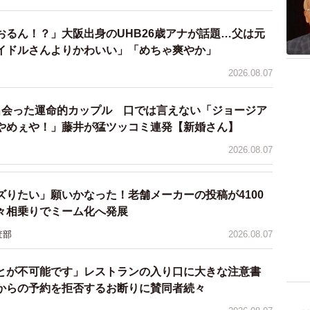
おるん！？」大阪出身のUHB26歳アナが話題…父は元
イドルさんよりかわいい」「めちゃ爽やか」
2026.08.07
出会った運命的カップル 口では言えない「ジョージア
やめぇや！」藤井が猛ツッコミ連発【新婚さん】
2026.08.07
ズりたい」願いかなった！老舗メーカーの投稿が4100
々相乗りでミーム化へ発展
査部
2026.08.07
とが不可能です」レストランの入り口に大きな注意書
からの予約を拒否するお断りに賛同者続々