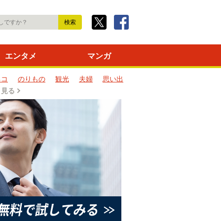
エンタメ
マンガ
ネコ
のりもの
観光
夫婦
思い出
と見る