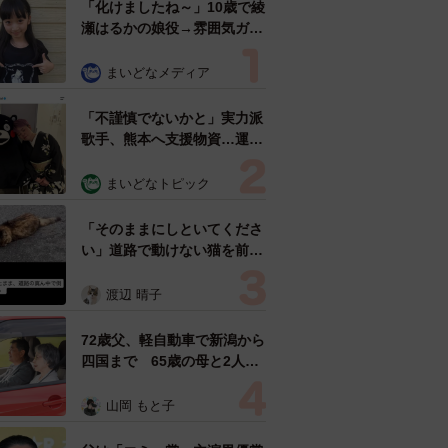
「化けましたね～」10歳で綾
瀬はるかの娘役→雰囲気ガラ
リの18歳に成長 「メイクで
雰囲気が」「宝塚に入れそ
まいどなメディア
う」
「不謹慎でないかと」実力派
歌手、熊本へ支援物資…運搬
トラックの車体デザインにた
めらい 「痛いほど伝わる」
まいどなトピック
「行動され立派」
「そのままにしといてくださ
い」道路で動けない猫を前に
返された一言… 懸命に生き
ようとした4日間 「命の重
渡辺 晴子
さはみんな同じ」保護団体代
表の訴え
72歳父、軽自動車で新潟から
四国まで 65歳の母と2人で
3泊4日の旅 パーキングの休
憩まで分刻み… 「大学生で
山岡 もと子
も組まねえよ！」