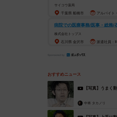
サイコウ薬局
これが手を使わずに綺麗に割り箸を割るこ
千葉県 船橋市
アルバイト・
病院での医療事務/医事・総務/
自らの手を使わずとも綺麗に割り箸
株式会社トップス
で大きな注目を集めている。
石川県 金沢市
派遣社員：時給
「※綺麗に割り箸が割れますが、3
Sponsored by
明家の
カズヤシバタ
さん（@seevu
※綺麗に割り箸が割れま
おすすめニュース
pic.twitter.com/yEfe5Zqg
【写真】うまく
— カズヤシバタ(KAZUYA SH
割り箸を手で割ろうとしてささくれ
中将 タカノリ
のある人は多いと思う。その点、こ