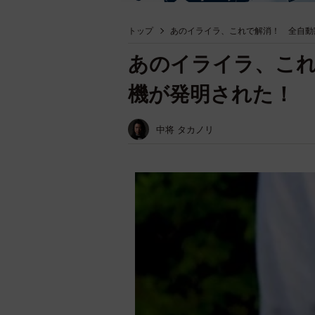
トップ
あのイライラ、これで解消！ 全自動
あのイライラ、これ
機が発明された！ 
中将 タカノリ