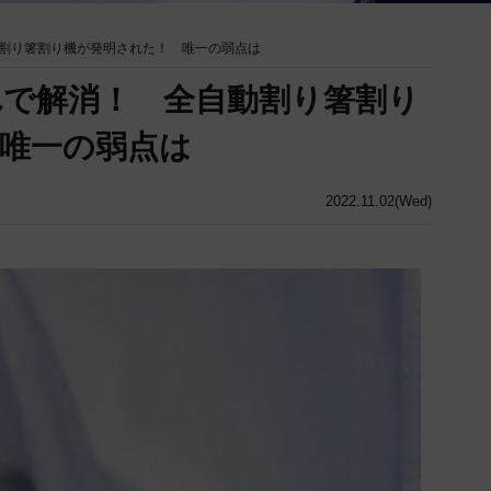
割り箸割り機が発明された！ 唯一の弱点は
で解消！ 全自動割り箸割り
唯一の弱点は
2022.11.02(Wed)