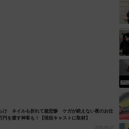
らけ ネイルも折れて超悲惨 ケガが絶えない夜のお仕
万円を渡す神客も！【現役キャストに取材】
2026.08.07