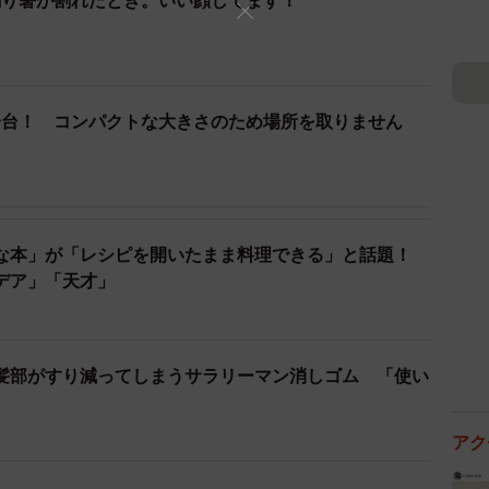
割り箸が割れたとき。いい顔してます！
る。ただし3分かかってしまうのだが…。
SNSユーザー達からは
分にしようとしたら箸が半分に割れます。」
一台！ コンパクトな大きさのため場所を取りません
たら、優雅な気持ちを高めてご飯に望めそうですね。」
いまでなら出せそう！自分は上手く割れない派なので、使
そういう時は楽しい食事に水を差す感じだから助かるか
な本」が「レシピを開いたまま料理できる」と話題！
に来たらみんな書いてたw」
デア」「天才」
る。
髪部がすり減ってしまうサラリーマン消しゴム 「使い
。
アク