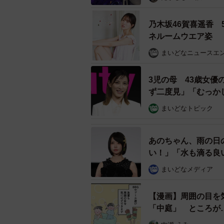
乃木坂46賀喜遥香
ネルームウエア姿
まいどなニュースエ
3児の母 43歳女
ず二度見」「むっか
まいどなトピック
あのちゃん、雨の日
い！」「水も滴る良
まいどなメディア
【漫画】周囲の目を
「中庭」 ところが