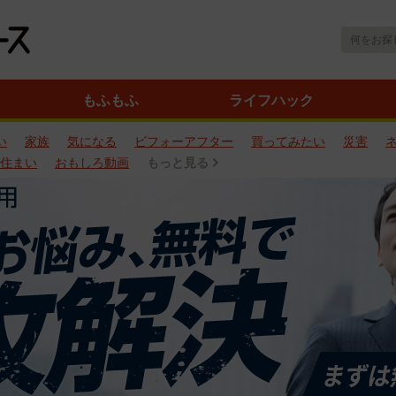
もふもふ
ライフハック
い
家族
気になる
ビフォーアフター
買ってみたい
災害
住まい
おもしろ動画
もっと見る