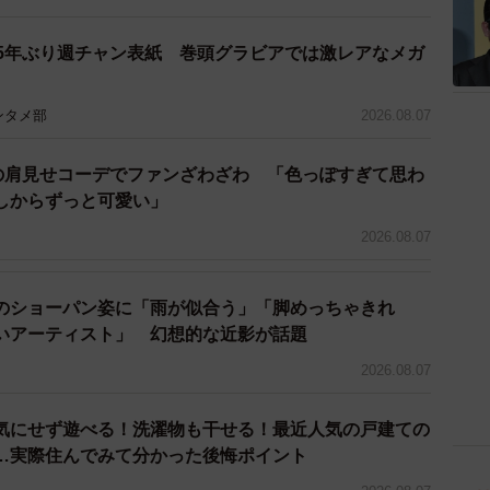
 5年ぶり週チャン表紙 巻頭グラビアでは激レアなメガ
ンタメ部
2026.08.07
優の肩見せコーデでファンざわざわ 「色っぽすぎて思わ
しからずっと可愛い」
2026.08.07
のショーパン姿に「雨が似合う」「脚めっちゃきれ
いアーティスト」 幻想的な近影が話題
2026.08.07
気にせず遊べる！洗濯物も干せる！最近人気の戸建ての
…実際住んでみて分かった後悔ポイント