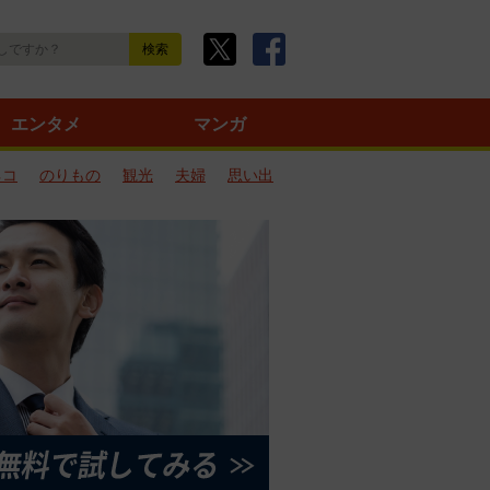
エンタメ
マンガ
ネコ
のりもの
観光
夫婦
思い出