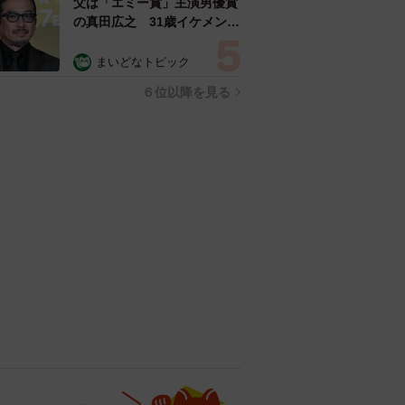
父は「エミー賞」主演男優賞
の真田広之 31歳イケメン俳
優が長髪ヒゲのワイルド近影
「ガチヒロさんそっくり」
まいどなトピック
「新たな一面もステキ」
６位以降を見る