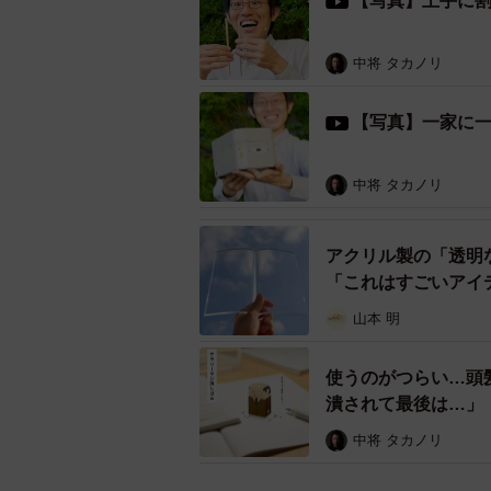
【写真】上手に
真っ二つに割り箸を割ることができ
カズヤシバタさんのこの発明に対し、
中将 タカノリ
「便利だなー！俺の姉はたこ焼き半
【写真】一家に
「待ってる間に優雅な音楽とか流し
「ドンキで売ってたら1000円くら
中将 タカノリ
う時イラッとしたりする時あるし、
も！笑顔を守りたい！」
アクリル製の「透明
「カップ麺にちょうどいい…て書き
「これはすごいアイ
山本 明
など数々の絶賛の声が寄せられてい
使うのがつらい…頭
シバタさんにお話をうかがってみた
潰されて最後は…」
中将 タカノリ