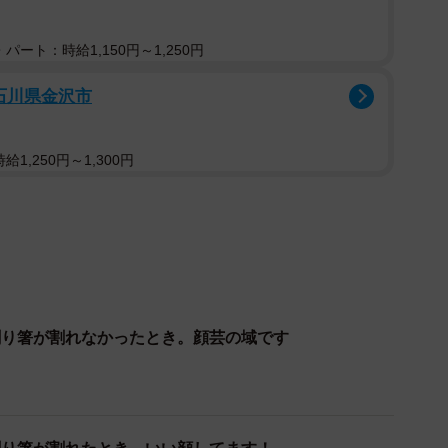
1/4
とのできる「全自動割り箸割り機」が話題に（カズヤシバタさん提
パート：時給1,150円～1,250円
供）
石川県金沢市
を割ることのできる
「全自動割り箸割り機」
がSNS上
1,250円～1,300円
分かかります。」とその使い方を動画で紹介するのは発
a）。
すが、3分かかります。
pm
割り箸が割れなかったとき。顔芸の域です
IBATA) (@seevua)
October 28, 2022
だったり、いびつな割れ方になってしまったという体験
の全自動割り箸割り機を使えば、いつでも誰でも綺麗に