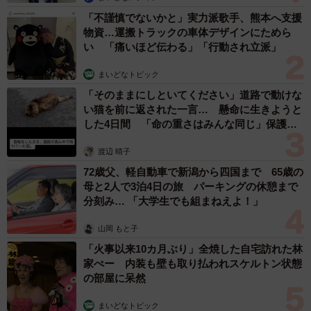
「不謹慎でないかと」実力派歌手、熊本へ支援
物資…運搬トラックの車体デザインにためら
い 「痛いほど伝わる」「行動され立派」
まいどなトピック
「そのままにしといてください」道路で動けな
い猫を前に返された一言… 懸命に生きようと
した4日間 「命の重さはみんな同じ」保護団
体代表の訴え
渡辺 晴子
72歳父、軽自動車で新潟から四国まで 65歳の
母と2人で3泊4日の旅 パーキングの休憩まで
分刻み… 「大学生でも組まねえよ！」
山岡 もと子
「火事以来10カ月ぶり」全焼した自宅訪れた林
家ぺー 内装も壁も取り払われスケルトン状態
の部屋に呆然
まいどなトピック