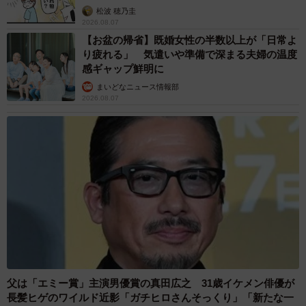
松波 穂乃圭
2026.08.07
【お盆の帰省】既婚女性の半数以上が「日常よ
り疲れる」 気遣いや準備で深まる夫婦の温度
感ギャップ鮮明に
まいどなニュース情報部
2026.08.07
父は「エミー賞」主演男優賞の真田広之 31歳イケメン俳優が
長髪ヒゲのワイルド近影「ガチヒロさんそっくり」「新たな一