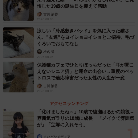
悟した19歳の誕生日を迎えて感動
古川 諭香
2026.08.06
涼しい「冷感敷きパッド」を気に入った猫さ
ん、”友達”をヨイショヨイショとご招待、毛づ
くろいでおもてなし
椎名 碧
2026.08.05
保護猫カフェでひとりぼっちだった「耳が聞こ
えないシニア猫」と運命の出会い→重度のペッ
トロスで適応障害だった女性の人生が一変
古川 諭香
2026.08.05
アクセスランキング
「化けましたね～」10歳で綾瀬はるかの娘役→
雰囲気ガラリの18歳に成長 「メイクで雰囲気
が」「宝塚に入れそう」
まいどなメディア