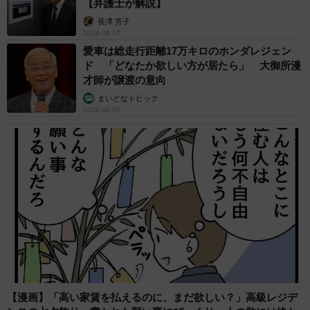
【弁護士が解説】
長澤 芳子
2026.08.07
愛車は総走行距離17万キロのホンダレジェン
ド 「どなたか欲しい方が居たら」 大御所漫
才師が譲渡の意向
まいどなトピック
2026.08.06
【漫画】「高い家賃を払えるのに、まだ欲しい？」高級レジデ