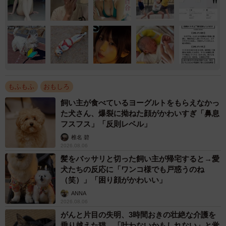
もふもふ
おもしろ
飼い主が食べているヨーグルトをもらえなかっ
た犬さん、爆裂に拗ねた顔がかわいすぎ「鼻息
フスフス」「反則レベル」
椎名 碧
2026.08.06
髪をバッサリと切った飼い主が帰宅すると→愛
犬たちの反応に「ワンコ様でも戸惑うのね
（笑）」「困り顔がかわいい」
ANNA
2026.08.06
がんと片目の失明、3時間おきの壮絶な介護を
乗り越えた猫 「叶わないかもしれない」と覚