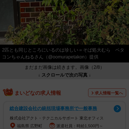
2匹とも同じところにいるのは珍しい＝そば処大むら ペタ
コンちゃんねるさん（@oomurapetakon）提供
まだまだ画像は続きます。画像（2/8）
↓ スクロールで次の写真 ↓
まいどなの求人情報
求人情報一覧へ
総合建設会社の統括現場事務所で一般事務
株式会社アクト・テクニカルサポート 東北オフィス
福島県 広野町
派遣社員：時給1,500円～