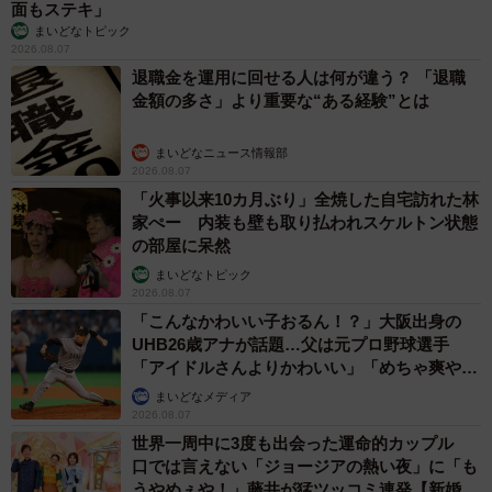
面もステキ」
まいどなトピック
2026.08.07
退職金を運用に回せる人は何が違う？ 「退職
金額の多さ」より重要な“ある経験”とは
まいどなニュース情報部
2026.08.07
「火事以来10カ月ぶり」全焼した自宅訪れた林
家ぺー 内装も壁も取り払われスケルトン状態
の部屋に呆然
まいどなトピック
2026.08.07
「こんなかわいい子おるん！？」大阪出身の
UHB26歳アナが話題…父は元プロ野球選手
「アイドルさんよりかわいい」「めちゃ爽や
か」
まいどなメディア
2026.08.07
世界一周中に3度も出会った運命的カップル
口では言えない「ジョージアの熱い夜」に「も
うやめぇや！」藤井が猛ツッコミ連発【新婚さ