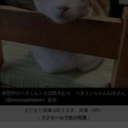
休憩中のペタくん＝そば処大むら ペタコンちゃんねるさん
（@oomurapetakon）提供
まだまだ画像は続きます。画像（6/8）
↓ スクロールで次の写真 ↓