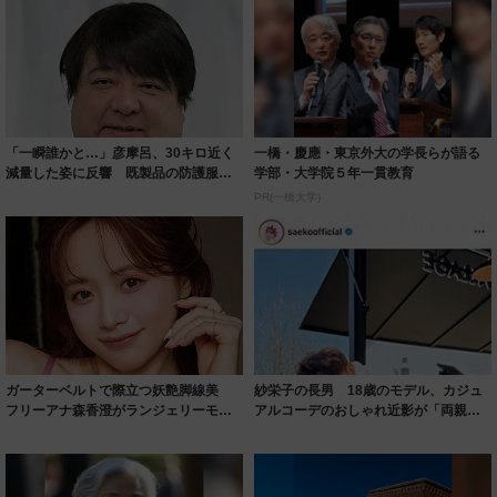
「一瞬誰かと…」彦摩呂、30キロ近く
一橋・慶應・東京外大の学長らが語る
減量した姿に反響 既製品の防護服が
学部・大学院５年一貫教育
着られると...
PR(一橋大学)
ガーターベルトで際立つ妖艶脚線美
紗栄子の長男 18歳のモデル、カジュ
フリーアナ森香澄がランジェリーモデ
アルコーデのおしゃれ近影が「両親の
ルに ｢PE...
いいとこ取...