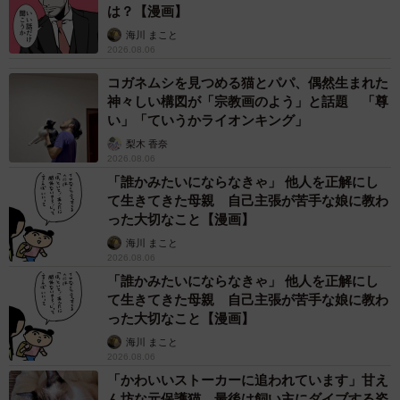
は？【漫画】
海川 まこと
2026.08.06
コガネムシを見つめる猫とパパ、偶然生まれた
神々しい構図が「宗教画のよう」と話題 「尊
い」「ていうかライオンキング」
梨木 香奈
2026.08.06
「誰かみたいにならなきゃ」 他人を正解にし
て生きてきた母親 自己主張が苦手な娘に教わ
った大切なこと【漫画】
海川 まこと
2026.08.06
「誰かみたいにならなきゃ」 他人を正解にし
て生きてきた母親 自己主張が苦手な娘に教わ
った大切なこと【漫画】
海川 まこと
2026.08.06
「かわいいストーカーに追われています」甘え
ん坊な元保護猫 最後は飼い主にダイブする姿