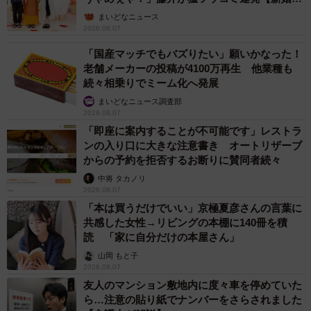
ん】
まいどなニュース
2026.08.07
「国産マッチでもバズりたい」願いかなった！
老舗メーカーの投稿が4100万再生 他業種も
続々相乗りでミーム化へ発展
まいどなニュース調査部
2026.08.07
「即座に案内することが不可能です」レストラ
ンの入り口に大きな注意書き オートリザーブ
からの予約を拒否するお断りに賛同者続々
中将 タカノリ
2026.08.07
「本は買うだけでいい」京極夏彦さんの言葉に
共感した女性→リビングの本棚に140冊を積
読 「家に自分だけの本屋さん」
山岡 もと子
2026.08.07
友人のマンション敷地内に度々車を停めていた
ら…注意の貼り紙でナンバーをさらされました