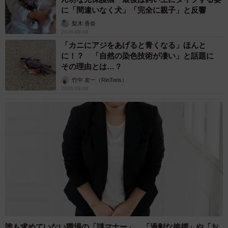
に「間違いなく犬」「完全に親子」と反響
梨木 香奈
2026.08.06
「カニにアジをあげると青くなる」ほんと
に！？ 「自然の染色技術が凄い」と話題に
その理由とは…？
竹中 友一（RinToris）
2026.08.06
誰も求めていない職場の「謎マナー」、「過剰な挨拶」や「お