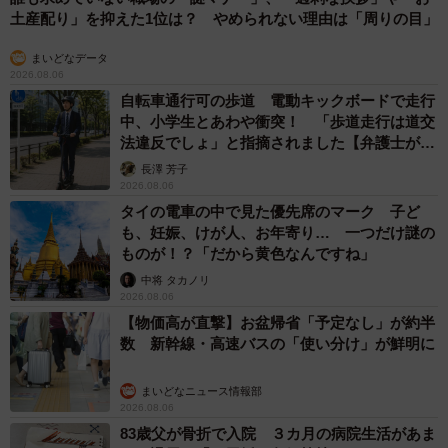
土産配り」を抑えた1位は？ やめられない理由は「周りの目」
まいどなデータ
2026.08.06
自転車通行可の歩道 電動キックボードで走行
中、小学生とあわや衝突！ 「歩道走行は道交
法違反でしょ」と指摘されました【弁護士が解
説】
長澤 芳子
2026.08.06
タイの電車の中で見た優先席のマーク 子ど
も、妊娠、けが人、お年寄り… 一つだけ謎の
ものが！？「だから黄色なんですね」
中将 タカノリ
2026.08.06
【物価高が直撃】お盆帰省「予定なし」が約半
数 新幹線・高速バスの「使い分け」が鮮明に
まいどなニュース情報部
2026.08.06
83歳父が骨折で入院 ３カ月の病院生活があま