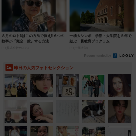
８月のロト6はこの方法で買え!!６つの
一橋大シンポ 学部・大学院を５年で
数字が『完全一致』する方法
結ぶ一貫教育プログラム
PR(株式会社MURA)
PR(一橋大学)
Recommended by
昨日の人気フォトセレクション