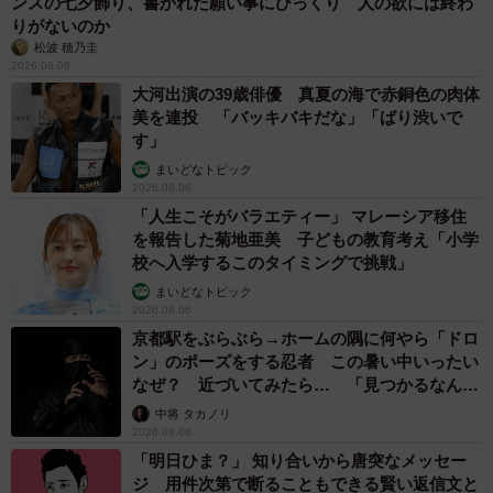
ンスの七夕飾り、書かれた願い事にびっくり 人の欲には終わ
りがないのか
松波 穂乃圭
2026.08.06
大河出演の39歳俳優 真夏の海で赤銅色の肉体
美を連投 「バッキバキだな」「ばり渋いで
す」
まいどなトピック
2026.08.06
「人生こそがバラエティー」 マレーシア移住
を報告した菊地亜美 子どもの教育考え「小学
校へ入学するこのタイミングで挑戦」
まいどなトピック
2026.08.06
京都駅をぶらぶら→ホームの隅に何やら「ドロ
ン」のポーズをする忍者 この暑い中いったい
なぜ？ 近づいてみたら… 「見つかるなんて
未熟」
中将 タカノリ
2026.08.06
「明日ひま？」 知り合いから唐突なメッセー
ジ 用件次第で断ることもできる賢い返信文と