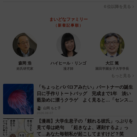
６位以降を見る
まいどなファミリー
（新着記事順）
森岡 浩
ハイヒール・リンゴ
大江 篤
姓氏研究家
漫才師
園田学園女子大学学長
もっと見る
「ちょっとババロアみたい」パートナーの誕生
日に手作りトートバッグ 完成まで1年 淡い
藍染めに漂うクラゲ よく見ると…「センスす
ごい」
山岡 もと子
2026.08.07
【漫画】大学生息子の「頼れる彼氏」っぷりを
見て母は絶句 「起きなよ、遅刻するよ」っ
て…あなた毎朝私が起こしてますけど？笑