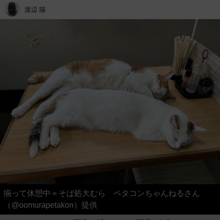
渡辺 陽
揃って休憩中＝そば処大むら ペタコンちゃんねるさん
（@oomurapetakon）提供