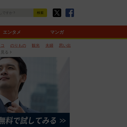
エンタメ
マンガ
ネコ
のりもの
観光
夫婦
思い出
と見る