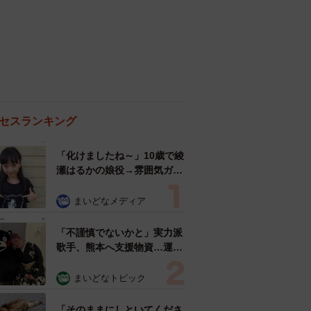
セスランキング
「化けましたね～」10歳で綾
瀬はるかの娘役→雰囲気ガラ
リの18歳に成長 「メイクで
雰囲気が」「宝塚に入れそ
まいどなメディア
う」
「不謹慎でないかと」実力派
歌手、熊本へ支援物資…運搬
トラックの車体デザインにた
めらい 「痛いほど伝わる」
まいどなトピック
「行動され立派」
「そのままにしといてくださ