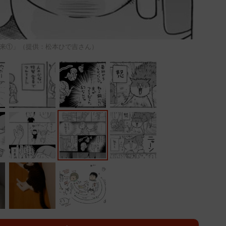
来①」（提供：松本ひで吉さん）