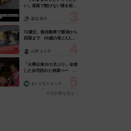
い」道路で動けない猫を前に
返された一言… 懸命に生き
ようとした4日間 「命の重
渡辺 晴子
さはみんな同じ」保護団体代
表の訴え
72歳父、軽自動車で新潟から
四国まで 65歳の母と2人で
3泊4日の旅 パーキングの休
憩まで分刻み… 「大学生で
山岡 もと子
も組まねえよ！」
「火事以来10カ月ぶり」全焼
した自宅訪れた林家ぺー 内
装も壁も取り払われスケルト
ン状態の部屋に呆然
まいどなトピック
６位以降を見る