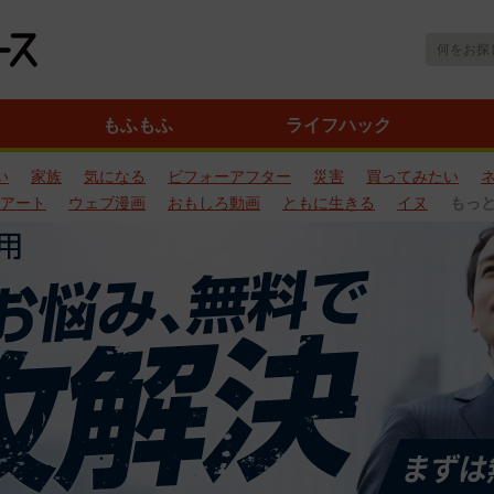
もふもふ
ライフハック
い
家族
気になる
ビフォーアフター
災害
買ってみたい
アート
ウェブ漫画
おもしろ動画
ともに生きる
イヌ
もっ