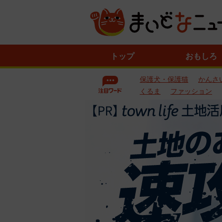
ニ
トップ
おもしろ
ュ
ー
保護犬・保護猫
かんさ
ス
一
くるま
ファッション
覧