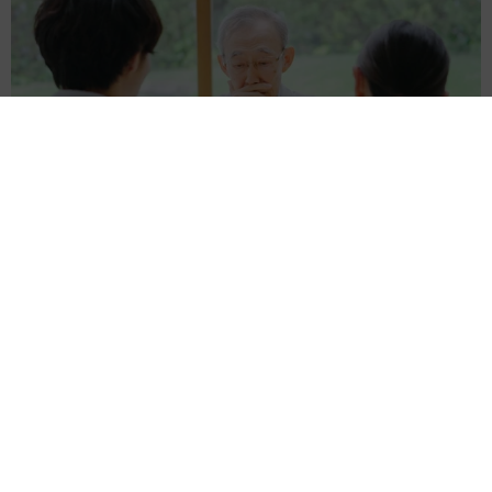
お盆明けは介護相談が3割増加 帰省時に確認したい「離れて暮
らす親の異変」チェックポイントは？
まいどなニュース情報部
2026.08.08
両親は「東京キッド」の看板役者 ライダー演
じた42歳元俳優が再婚妻との「ウエディングフ
ォト」計画を明言 「センスあるカメラマン求
む」
まいどなトピック
2026.08.08
ITエンジニアがAIとつくる家庭菜園 ローカル
LLMのゆるふわAIたちとお話しながら開墾して