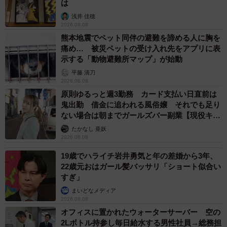
は
浅井 佳穂
▽犬と猫 LINEスタンプ
2026.08.08
熊本地震でペット同伴の避難を諦める人に胸を
https://store.line.me/stickershop/author/2438294
痛め… 被災ペットの受け入れ先をアプリに表
示する「動物避難所マップ」が始動
平藤 清刀
2026.08.08
原則ゆるっと週3勤務 カード支払い日直前は
鬼出勤 借金に追われる風俗嬢 それでも足り
ない場合は朝までガールズバー副業【現役キャ
ストに取材】
たかなし 亜妖
2026.08.08
19歳でハライチ岩井勇気と年の差婚から3年、
22歳元おはガール髪バッサリ「ショート似合い
すぎ」
まいどなメディア
2026.08.08
オフィスに置かれたウォーターサーバー 空の
2Lボトル持参し毎日給水する男性社員→総務担