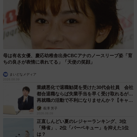
して、みなさん愛猫さんに厳しいご飯の催促をされている
ようです。
深夜に１回起きて餌あげてまた寝てる方とかいて笑いま
した。猫には勝てないものですね。
◇ ◇
母は有名女優、慶応幼稚舎出身CBCアナのノースリーブ姿「育
ちの良さが表情に表れてる」「天使の笑顔」
松本さんは、２０１７年２月から「犬と猫どっちもかっ
まいどなメディア
てると毎日たのしい」の漫画をツイッターに投稿してきま
2026.08.09
した。性格も行動も違うけれど、兄弟のように育った犬く
業績悪化で退職勧奨を受けた30代会社員 会社
んと猫さまを同じテーマで描いた漫画は人気が高く、ツイ
都合退職ならば失業手当を早く受け取れるが…
再就職の活動で不利になりませんか？【キャリ
ッターのフォロワー数は６３.３万人を超えています。
アカウンセラーが解説】
長澤 芳子
2026.08.09
２０２２年に犬くんも猫さまも１３歳を迎え、最近は犬
正直しんどい夏のレジャーランキング、3位
くんにちょっぴり老いを感じることも報告していた松本さ
「帰省」、2位「バーベキュー」を抑えた1位
は？
ん。