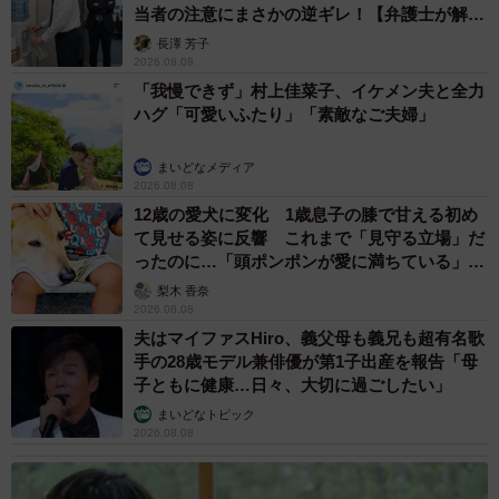
当者の注意にまさかの逆ギレ！【弁護士が解
説】
長澤 芳子
2026.08.08
「我慢できず」村上佳菜子、イケメン夫と全力
ハグ「可愛いふたり」「素敵なご夫婦」
まいどなメディア
2026.08.08
12歳の愛犬に変化 1歳息子の膝で甘える初め
て見せる姿に反響 これまで「見守る立場」だ
ったのに…「頭ポンポンが愛に満ちている」
「尊…」
梨木 香奈
2026.08.08
夫はマイファスHiro、義父母も義兄も超有名歌
手の28歳モデル兼俳優が第1子出産を報告「母
子ともに健康…日々、大切に過ごしたい」
まいどなトピック
2026.08.08