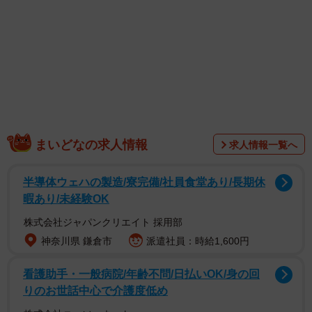
1/7
ゴッ！（提供：松本ひで吉さん）
まいどなの求人情報
求人情報一覧へ
漫画の１コマ目は、布団の上で寝転がってスマホをいじ
半導体ウェハの製造/寮完備/社員食堂あり/長期休
る松本さんを、お腹が減った猫さまが「まだか？」という
暇あり/未経験OK
表情で見つめています。そんなことに気が付かずに、起き
上がりたくない松本さんはうだうだタイムを続行中。する
株式会社ジャパンクリエイト 採用部
神奈川県 鎌倉市
派遣社員：時給1,600円
といきなりゴッという鈍い音がして、スマホが手から落下
しました。
看護助手・一般病院/年齢不問/日払いOK/身の回
りのお世話中心で介護度低め