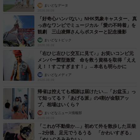
まいどなデータ
2026.08.09
５月３日に「とてもお伝えするのに勇気がいるのです
「好奇心ハンパない」NHK気象キャスター、真
が、うちの犬がお空へ帰りました。急なかんじに聞こえま
っ赤なワンピでミュージカル「愛の不時着」を
すが、最近はもうずっと夢の中でくらして、体も小さくな
観劇 三山凌輝さんらポスターと記念撮影
っておりましたので、そのまま旅立った感じです。さびし
まいどなトピック
2026.08.09
くなりますが、一緒に暮らせてよかったですよ。ありがと
「右ひじ左ひじ交互に見て♪」お笑いコンビ元
ね。」とツイート。
メンバー髪型激変 命を救う資格を取得「ええ
え！！すごすぎます！」→本名も明らかに
まいどなメディア
2026.08.09
帰省は控えても感謝は届けたい…「お盆玉」っ
て知ってる？「あげる派」の4割が金額アッ
プ、相場はいくら？
まいどなニュース情報部
2026.08.09
「これが不動柴か…」初めて外を散歩した豆柴
→2分後、足元でうるうる 「かわいすぎる」
「ぬいぐるみみたい」