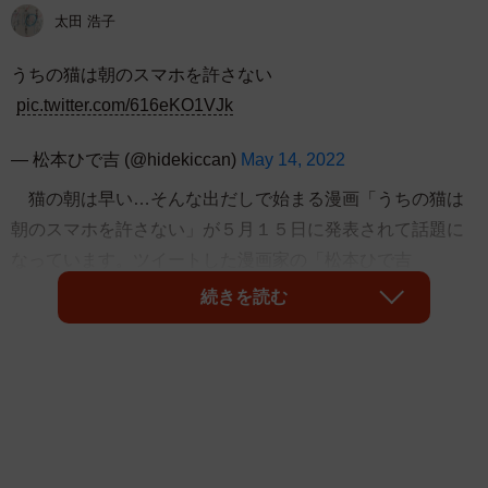
太田 浩子
うちの猫は朝のスマホを許さない
pic.twitter.com/616eKO1VJk
— 松本ひで吉 (@hidekiccan)
May 14, 2022
猫の朝は早い…そんな出だしで始まる漫画「うちの猫は
朝のスマホを許さない」が５月１５日に発表されて話題に
なっています。ツイートした漫画家の「松本ひで吉
（
@hidekiccan
）」さんに話を聞きました。
続きを読む