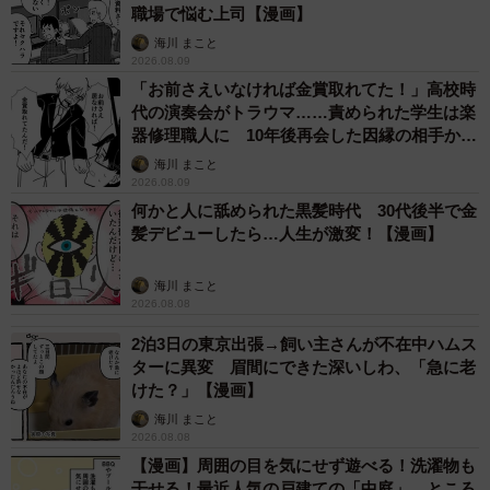
職場で悩む上司【漫画】
「わかるー！『先ずはやる事があるだろう。ほんの5分の事
海川 まこと
だ。』くらいは思ってると思う。｣
2026.08.09
「スマホに敵対心すごいのめっちゃ共感www」
「お前さえいなければ金賞取れてた！」高校時
「毎朝これ！！！」
代の演奏会がトラウマ……責められた学生は楽
器修理職人に 10年後再会した因縁の相手から
思わぬ申し出【漫画】
漫画には共感のコメントが寄せられて、ツイートには８.３
海川 まこと
2026.08.09
万を超える“いいね”がつきました。松本さんにお話を聞きま
何かと人に舐められた黒髪時代 30代後半で金
した。
髪デビューしたら…人生が激変！【漫画】
──猫さまは、何時くらいからご飯を待っているのですか？
海川 まこと
2026.08.08
６時に起きて、７時まではおとなしく待ってくれます。
2泊3日の東京出張→飼い主さんが不在中ハムス
ターに異変 眉間にできた深いしわ、「急に老
７時過ぎたら容赦なく攻撃してきます。
けた？」【漫画】
海川 まこと
2026.08.08
【漫画】周囲の目を気にせず遊べる！洗濯物も
干せる！最近人気の戸建ての「中庭」 ところ