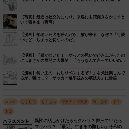
2/7
【写真】最近は社交的になり、来客にも頭突きをかますと
いう猫さま（実写）
「起きろ！」の圧（提供：松本ひで吉さん）
【漫画】年老いた犬を呼んだら、猫が来る なぜ？「可愛
「いい加減に、メシ！」という強い圧をかける猫さま
いけど…ちょっと切ないのだ」
に、「わかったよ もー起きるよー」と起き上がった松本
さん。「それでヨシ」とばかりに先を進む猫さまに続こう
【漫画】「猫が吐いた！」やっとの思いで起き上がったの
に…まさかの展開に大爆笑 「もうなんて言っていいのや
とした松本さんでしたが、「おっと充電しておかなき
ら」
ゃ…」とスマホに手を伸ばします。その瞬間…キッ！と振
【漫画】飼い主の「おしりペンするぞ！」を犬は楽しんで
るが、猫は…？「サッカー選手並みの演技力」に爆笑
り返った猫さまのあまりの迫力に「ごめんなさい！！」と
思わず謝る松本さんなのでした。
「すんごく良く分かります（特に土日休み）」
マンガ
おもしろ
もふもふ
保護犬・保護猫
気になる
イヌ
「猫の頭突きって、想像以上のチカラですよね。」
ネコ
「朝スマホ頭突き全く同じすぎて笑いました♪」
異性に話しかけたらセクハラ？ 黙っていたら
「うちのも朝5時に来ます。休みとか関係ありません。」
フキハラ？ 「最近、生きるの難しい」令和の