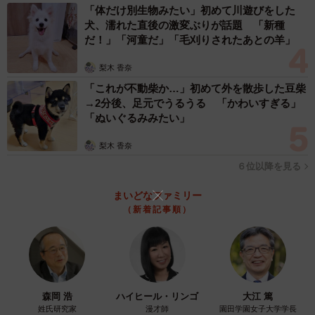
眼圧でアピールしてくるときもすごいです。スマホ持って
「体だけ別生物みたい」初めて川遊びをした
ないときは顔や手に乗ったりしてきますが、やはりスマホ
犬、濡れた直後の激変ぶりが話題 「新種
だ！」「河童だ」「毛刈りされたあとの羊」
が一番腹持ちならない存在のようです。
梨木 香奈
──以前、寝転がってスマホを見ていたら頭突きをされて、
「これが不動柴か…」初めて外を散歩した豆柴
顔にスマホが落ちた漫画もありました。寝転がっていると
→2分後、足元でうるうる 「かわいすぎる」
き以外も頭突きを？
「ぬいぐるみみたい」
梨木 香奈
かまってほしいのに飼い主がスマホに夢中の時は一旦落
６位以降を見る
としにきます。心得たものです。スマホを持っていないと
きは、顔と手によく頭突きをしてきます。最近は社交的に
まいどなファミリー
（新着記事順）
なってきて来客にもえらい勢いでかましてます。
森岡 浩
ハイヒール・リンゴ
大江 篤
姓氏研究家
漫才師
園田学園女子大学学長