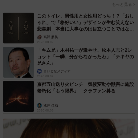
もっと見る
このトイレ、男性用と女性用どっち！？「おし
ゃれ」で「格好いい」デザインが生む笑えない
悲喜劇 本当に大事なのは目立つことではな
く…
高野 朋美
2026.08.09
「キム兄」木村祐一が激やせ、松本人志と2シ
ョット「一瞬、分からなかったわ」「テキヤの
兄さん」
まいどなメディア
2026.08.09
京都五山送り火ピンチ 気候変動や獣害に施設
老朽化「もう限界」 クラファン募る
4/7
来客にも頭突きをかませるくらい社交的になった猫さま（提供：松本ひ
浅井 佳穂
で吉さん）
2026.08.09
──猫さまが社交的に！？驚きです。漫画の眼圧と怒りの頭
頂部のコマが好きっていうリプライが多かったですね。そ