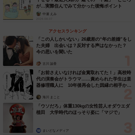
が…実際住んでみて分かった後悔ポイント
中瀬 えみ
2026.08.07
アクセスランキング
「この人しかいない」26歳差の“年の差婚”をし
た夫婦 出会いは？反対する声はなかった？
今の思いを聞いた
古川 諭香
3/7
「お前さえいなければ金賞取れてた！」高校時
代の演奏会がトラウマ……責められた学生は楽
寝転びながら見る猫さまは、コアラみたい？（提供：松本ひで吉さん）
器修理職人に 10年後再会した因縁の相手から
思わぬ申し出【漫画】
──４時に起こされるというコメントも多かったことを考え
海川 まこと
ると、意外とゆっくりさせてくれるのですね（笑）。無言
「ウソだろ」体重130kgの女性芸人オダウエダ
で頭突きするだけなのですか。
植田 大学時代のほっそり姿に「マジで」
頭突きですね。咬んだりすることは絶対ないです。あと
まいどなメディア