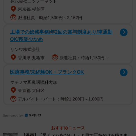
株式会社ニッソーネット
東京都 杉並区
派遣社員：時給1,530円～2,162円
工場での総務事務/年2回の賞与制度あり/車通勤
OK/残業少なめ
サンワ株式会社
香川県 丸亀市
派遣社員：時給1,150円～
医療事務/未経験OK・ブランクOK
「何！？」と見ると、猫さまの怒りの頭頂部が目の前
マチノマ耳鼻咽喉科大森
に。気が付かなかったことにして、反対側に寝返りをうっ
東京都 大田区
てスマホに目を落とす松本さん。しかし、回り込んだ猫さ
アルバイト・パート：時給1,260円～1,600円
まがゴッゴッゴッ！と連続頭突きをおみまいです。
Sponsored by
おすすめニュース
【漫画】「早くメシをだせ！」と目で圧をかける猫さま