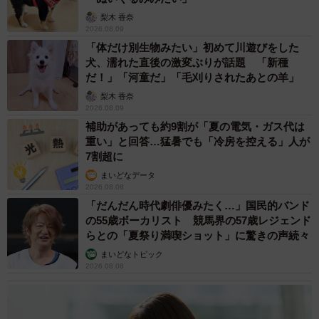
梨木 香奈
2026.08.09
「体だけ別生物みたい」初めて川遊びをした
犬、濡れた直後の激変ぶりが話題 「新種
だ！」「河童だ」「毛刈りされたあとの羊」
梨木 香奈
2026.08.09
補助があっても約9割が「夏の電気・ガス代は
5/7
重い」と回答…猛暑でも「冷房を控える」人が
たくさんの「ありがとう」に包まれる犬くん（提供：松本ひで吉さん）
7割超に
まいどなデータ
ファンからは、いつも元気に「ぼくです！」とアピール
2026.08.08
「だんだん時代劇俳優みたく…」国民的バンド
していた犬くんに、たくさん笑ってほっこりさせてもらっ
の55歳ボーカリスト 競馬界の57歳レジェンド
たことに感謝の想いと、お悔やみの言葉が寄せられまし
らとの「夏祭り満喫ショット」に驚きの声続々
た。
まいどなトピック
2026.08.08
「亡くなった方の話をしている時、思い出している時、天
国ではその人の上にたくさんのお花が降っているという話