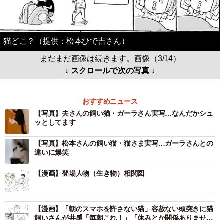
猫どこ？（提供：松本ひで吉さん）
まだまだ画像は続きます。画像（3/14）
↓ スクロールで次の写真 ↓
おすすめニュース
【写真】夫さんの飼い猫・ガーラさん実写…なんだかシュ
ッとしてます
【写真】松本さんの飼い猫・猫さま実写…ガーラさんとの
違いに爆笑
【漫画】登場人物（生き物）相関図
【漫画】「朝のスマホを許さない猫」容赦ない頭突きに猫
飼いさんが共感「毎朝これ！」「休みとか関係ありませ