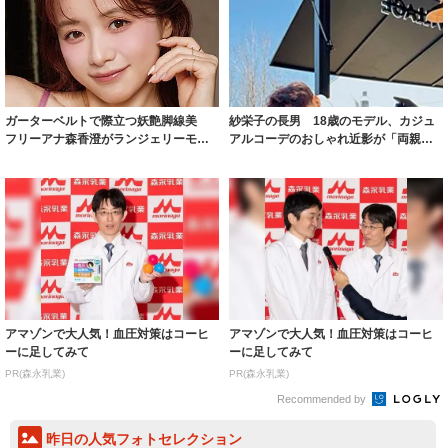
ガーターベルトで際立つ妖艶脚線美
紗栄子の長男 18歳のモデル、カジュ
フリーアナ森香澄がランジェリーモデ
アルコーデのおしゃれ近影が「両親の
ルに ｢PE...
いいとこ取...
アマゾンで大人気！血圧対策はコーヒ
アマゾンで大人気！血圧対策はコーヒ
ーに足してみて
ーに足してみて
PR(森永乳業)
PR(森永乳業)
Recommended by
昨日の人気フォトセレクション