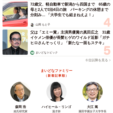
72歳父、軽自動車で新潟から四国まで 65歳の
母と2人で3泊4日の旅 パーキングの休憩まで
分刻み… 「大学生でも組まねえよ！」
山岡 もと子
父は「エミー賞」主演男優賞の真田広之 31歳
イケメン俳優が長髪ヒゲのワイルド近影「ガチ
ヒロさんそっくり」「新たな一面もステキ」
まいどなトピック
６位以降を見る
まいどなファミリー
（新着記事順）
森岡 浩
ハイヒール・リンゴ
大江 篤
姓氏研究家
漫才師
園田学園女子大学学長