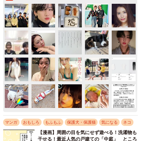
マンガ
おもしろ
もふもふ
保護犬・保護猫
気になる
ネコ
【漫画】周囲の目を気にせず遊べる！洗濯物も
干せる！最近人気の戸建ての「中庭」 ところ