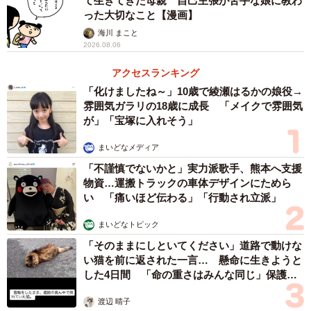
て生きてきた母親 自己主張が苦手な娘に教わ
った大切なこと【漫画】
海川 まこと
2026.08.06
アクセスランキング
「化けましたね～」10歳で綾瀬はるかの娘役→
雰囲気ガラリの18歳に成長 「メイクで雰囲気
が」「宝塚に入れそう」
まいどなメディア
「不謹慎でないかと」実力派歌手、熊本へ支援
物資…運搬トラックの車体デザインにためら
い 「痛いほど伝わる」「行動され立派」
まいどなトピック
「そのままにしといてください」道路で動けな
い猫を前に返された一言… 懸命に生きようと
した4日間 「命の重さはみんな同じ」保護団
体代表の訴え
渡辺 晴子