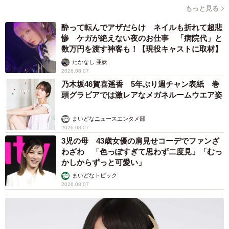
もっと見る
酔って転んでアザだらけ ネイルも折れて超悲
惨 ケガが絶えない夜のお仕事 「病院代」と
数万円を渡す神客も！【現役キャストに取材】
たかなし 亜妖
2026.08.07
乃木坂46賀喜遥香 5年ぶり週チャン表紙 巻
頭グラビアでは激レアなメガネルームウエア姿
まいどなニュースエンタメ部
2026.08.07
3児の母 43歳女優の肩見せコーデでファンざ
わざわ 「色っぽすぎて思わず二度見」「むっ
かしからずっと可愛い」
まいどなトピック
2026.08.07