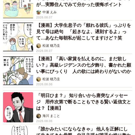
が…実際住んでみて分かった後悔ポイント
中瀬 えみ
2026.08.07
【漫画】大学生息子の「頼れる彼氏」っぷりを
見て母は絶句 「起きなよ、遅刻するよ」っ
て…あなた毎朝私が起こしてますけど？笑
松波 穂乃圭
2026.08.07
【漫画】「高い家賃を払えるのに、まだ欲し
い？」高級レジデンスの七夕飾り、書かれた願
い事にびっくり 人の欲には終わりがないのか
松波 穂乃圭
2026.08.06
「明日ひま？」 知り合いから唐突なメッセー
ジ 用件次第で断ることもできる賢い返信文と
は？【漫画】
海川 まこと
2026.08.06
「誰かみたいにならなきゃ」 他人を正解にし