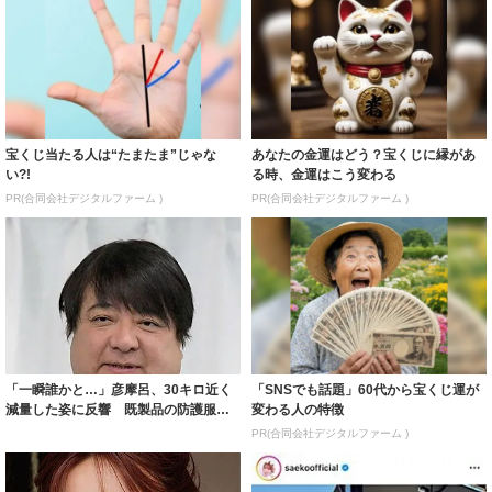
宝くじ当たる人は“たまたま”じゃな
あなたの金運はどう？宝くじに縁があ
い?!
る時、金運はこう変わる
PR(合同会社デジタルファーム )
PR(合同会社デジタルファーム )
「一瞬誰かと…」彦摩呂、30キロ近く
「SNSでも話題」60代から宝くじ運が
減量した姿に反響 既製品の防護服が
変わる人の特徴
着られると...
PR(合同会社デジタルファーム )