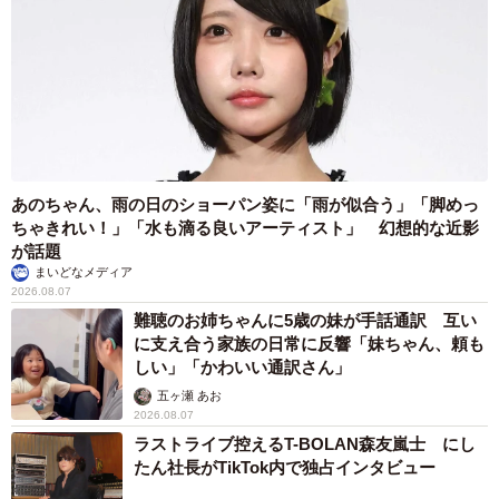
あのちゃん、雨の日のショーパン姿に「雨が似合う」「脚めっ
ちゃきれい！」「水も滴る良いアーティスト」 幻想的な近影
が話題
まいどなメディア
2026.08.07
難聴のお姉ちゃんに5歳の妹が手話通訳 互い
に支え合う家族の日常に反響「妹ちゃん、頼も
しい」「かわいい通訳さん」
五ヶ瀬 あお
2026.08.07
ラストライブ控えるT-BOLAN森友嵐士 にし
たん社長がTikTok内で独占インタビュー