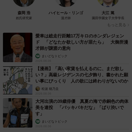
ボールやビニールなどをかじったりしてしまうので困って
しまうことも多々あります」
森岡 浩
ハイヒール・リンゴ
大江 篤
姓氏研究家
漫才師
園田学園女子大学学長
もっと見る
愛車は総走行距離17万キロのホンダレジェン
ド 「どなたか欲しい方が居たら」 大御所漫
才師が譲渡の意向
まいどなトピック
2026.08.06
【漫画】「高い家賃を払えるのに、まだ欲し
い？」高級レジデンスの七夕飾り、書かれた願
い事にびっくり 人の欲には終わりがないのか
松波 穂乃圭
2026.08.06
大河出演の39歳俳優 真夏の海で赤銅色の肉体
美を連投 「バッキバキだな」「ばり渋いで
す」
まいどなトピック
2026.08.06