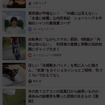
う」
山岡 もと子
2026.08.05
透明感が半端ない！ 「50歳には見えない」
「永遠に綺麗」な内田有紀 ショートヘア＆半
袖白シャツの最強夏コーデ
まいどなメディア
2026.08.05
自転車の「ながらスマホ」罰則、6割超が「内
容は知らない」 利用者の意識と実際の法的知
識にギャップ大きく
まいどなニュース情報部
2026.08.05
涼しい「冷感敷きパッド」を気に入った猫さ
ん、”友達”をヨイショヨイショとご招待、毛づ
くろいでおもてなし
椎名 碧
2026.08.05
木の枝？エアコンの送風口から細長いものが…
昼休みの診療所を襲った恐怖の生きもの【漫
画】