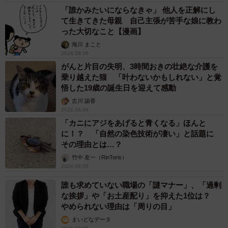
「誰かみたいにならなきゃ」 他人を正解にし
て生きてきた母親 自己主張が苦手な娘に教わ
った大切なこと【漫画】
海川 まこと
2026.08.06
がんと片目の失明、3時間おきの壮絶な介護を
乗り越えた猫 「叶わないかもしれない」と覚
悟した19歳の誕生日を迎えて感動
5/6
古川 諭香
2026.08.06
気持ち良さそう（いもこさん提供）
「カニにアジをあげると青くなる」ほんと
に！？ 「自然の染色技術が凄い」と話題に
その理由とは…？
竹中 友一（RinToris）
2026.08.06
誰も求めていない職場の「謎マナー」、「過剰
な挨拶」や「お土産配り」を抑えた1位は？
やめられない理由は「周りの目」
まいどなデータ