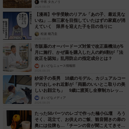
らいリアル」
中将 タカノリ
2026.08.05
【漫画】中学受験のリアル「あの子、最近見な
いね」…御三家を目指していたはずの家庭が消
えていく 限界を迎えた子を目の当りに
松波 穂乃圭
2026.08.05
市販薬のオーバードーズ対策で改正薬機法が5
月に施行、かぜ薬を購入した人の約6割が「法
改正を認知」乱用防止の指定成分とは？
まいどなニュース情報部
2026.08.05
紗栄子の長男 18歳のモデル、カジュアルコー
デのおしゃれ近影が「両親のいいとこ取りの美
しいお顔立ち」 9歳に渡英し全寮制カレッジ
で学ぶ
まいどなメディア
2026.08.05
たった50パーツのレゴで作った極小仏壇 ろう
そく、花立て、お供えのご飯、観音開きの扉の
奥には位牌も…「チーンの音が聞こえてきそ