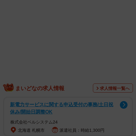
コメントが殺到しました。
まいどなの求人情報
求人情報一覧へ
「猫は見た！！」
新電力サービスに関する申込受付の事務/土日祝
「何か恐ろしいものを見たのでしょう」
休み/開始日調整OK
「完全にカカリ（-憑-）で草」
株式会社ベルシステム24
「猫ちゃんがこんなに驚くって何を見たの？」
北海道 札幌市
派遣社員：時給1,300円
「昔あったドラマの呪怨思い出しちゃった」