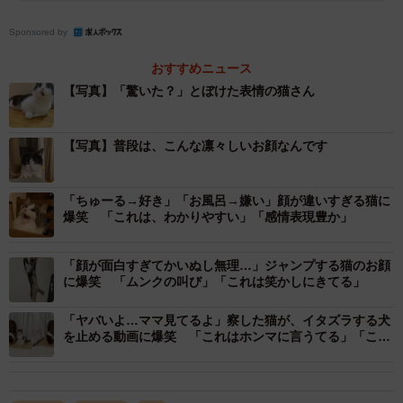
Sponsored by
おすすめニュース
【写真】「驚いた？」とぼけた表情の猫さん
【写真】普段は、こんな凛々しいお顔なんです
「ちゅーる→好き」「お風呂→嫌い」顔が違いすぎる猫に
爆笑 「これは、わかりやすい」「感情表現豊か」
「顔が面白すぎてかいぬし無理…」ジャンプする猫のお顔
に爆笑 「ムンクの叫び」「これは笑かしにきてる」
「ヤバいよ…ママ見てるよ」察した猫が、イタズラする犬
を止める動画に爆笑 「これはホンマに言うてる」「こっ
2/6
ちの様子を伺うの可愛い」
初バズリ記念でおやつもらった（いもこさん提供）