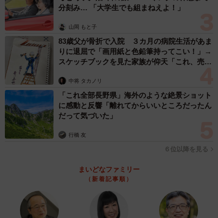
3/6
分刻み… 「大学生でも組まねえよ！」
ノーマルなときのまるくん（いもこさん提供）
山岡 もと子
83歳父が骨折で入院 ３カ月の病院生活があま
――怖いものを見てしまったわけじゃなかったんですね
りに退屈で「画用紙と色鉛筆持ってこい！」→
（笑）。この後、まるくんはどうなったのでしょうか･･･。
スケッチブックを見た家族が仰天「これ、売れ
ますよ…」
中将 タカノリ
「あくびをし終えてすっきりされたかと思いますよ
「これ全部長野県」海外のような絶景ショット
（笑）」
に感動と反響「離れてからいいところだったん
だって気づいた」
――そんな表情豊かなまるくんですが、普段はどんな猫ち
行橋 友
ゃん？
６位以降を見る
「数カ月の間に同じペットショップに3回行って売れずに3
まいどなファミリー
回ともいたので、その日のうちにお迎えすることを決めた
（新着記事順）
猫です。普段は甘えんぼで、お留守番後に私が帰ってくる
とスリスリしつこいくらいで本当にかわいいです。でも段