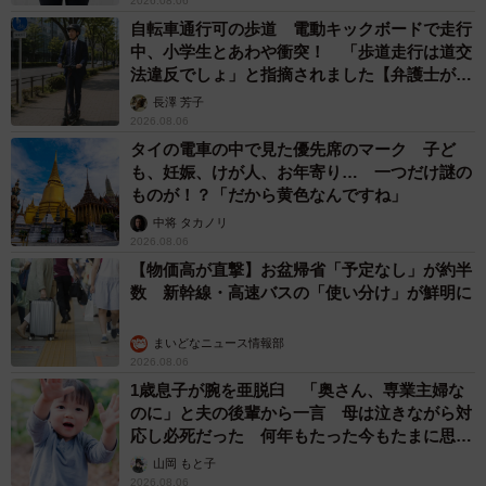
2026.08.06
自転車通行可の歩道 電動キックボードで走行
中、小学生とあわや衝突！ 「歩道走行は道交
法違反でしょ」と指摘されました【弁護士が解
説】
長澤 芳子
2026.08.06
タイの電車の中で見た優先席のマーク 子ど
も、妊娠、けが人、お年寄り… 一つだけ謎の
ものが！？「だから黄色なんですね」
中将 タカノリ
2026.08.06
【物価高が直撃】お盆帰省「予定なし」が約半
数 新幹線・高速バスの「使い分け」が鮮明に
まいどなニュース情報部
2026.08.06
1歳息子が腕を亜脱臼 「奥さん、専業主婦な
のに」と夫の後輩から一言 母は泣きながら対
応し必死だった 何年もたった今もたまに思い
出し…
山岡 もと子
2026.08.06