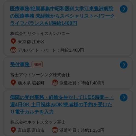
「いや～お宅の車、やばいことなってるよお」
医療事務/絶賛募集中昭和医科大学江東豊洲病院
「寝坊した時こんな顔なるよねwww」
の医療事務 未経験からスペシャリストへ!ワーク
ライフバランスも!/時給1400円
「KUSO CATさん！？実在したのか…」
株式会社リジョイスカンパニー
多くの人たちをくぎ付けにしたハチワレ猫ちゃんは、マン
東京都 江東区
チカンのまるくんといいます。3歳の男の子です。お目めを
アルバイト・パート：時給1,400円
まん丸にしながらお口を開いて驚いたような顔をしてい
受付事務
た、まるくん。いったい、何をしていたのでしょう？ そ
NEW
のときのことを、撮影したいもこさんに聞いてみました。
富士アウトソーシング株式会社
栃木県 塩谷町
派遣社員：時給1,400円
病院の受付事務・経験を生かして!1日5時間～・
週4日OK 土日祝休みOK/患者様の予約を受けた
り電子カルテを入力
株式会社ホットスタッフ富山
富山県 富山市
派遣社員：時給1,250円