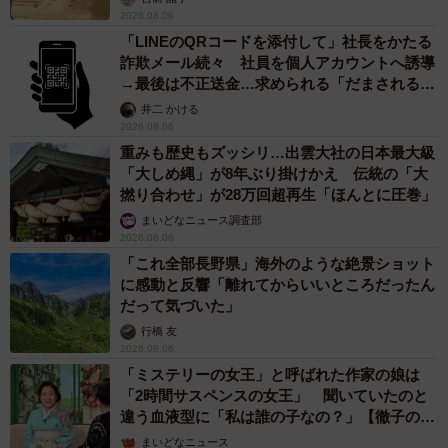
2026.08.06
「LINEのQRコードを添付して」社長をかたる
詐欺メール続々 社員を個人アカウントへ誘導
→最後は不正送金…求められる「だまされる前
提」の対策
井二 かける
2026.08.06
重みも歴史もズッシリ…出雲大社の日本最大級
「大しめ縄」が8年ぶり掛けかえ 伝統の「大
撚り合わせ」が28万回超再生「ほんとに圧巻」
まいどなニュース調査部
2026.08.06
「これ全部長野県」海外のような絶景ショット
に感動と反響「離れてからいいところだったん
だって気づいた」
行橋 友
2026.08.06
「ミステリーの女王」と呼ばれた作家の娘は
「2時間サスペンスの女王」 聞いていたのと
違う血液型に「私は誰の子なの？」【徹子の部
屋】
まいどなニュース