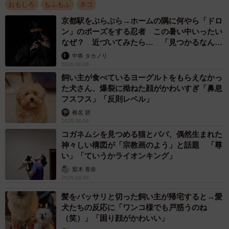
おもしろ
もふもふ
ネコ
驚くような表情のハチワレ猫、恐ろしいものを見
京都駅をぶらぶら→ホームの隅に何やら「ドロ
たわけではなかった？
ン」のポーズをする忍者 この暑い中いったい
――何か恐ろしいものでも見たのかと思うようなお顔のま
なぜ？ 近づいてみたら… 「見つかるなんて
未熟」
るくん。何をしていた？
中将 タカノリ
2026.08.06
飼い主が食べているヨーグルトをもらえなかっ
「あくびの直前のお顔でした」
た犬さん、爆裂に拗ねた顔がかわいすぎ「鼻息
フスフス」「反則レベル」
――あくびをしようとしていたところを激写･･･すると、も
椎名 碧
2026.08.06
のすごい顔になってたと。
コガネムシを見つめる猫とパパ、偶然生まれた
神々しい構図が「宗教画のよう」と話題 「尊
「はい。あくびを撮ったつもりだったのに、すごいの撮れ
い」「ていうかライオンキング」
ちゃったな～と思いつつツイートしていまいました･･･」
梨木 香奈
2026.08.06
髪をバッサリと切った飼い主が帰宅すると→愛
犬たちの反応に「ワンコ様でも戸惑うのね
（笑）」「困り顔がかわいい」