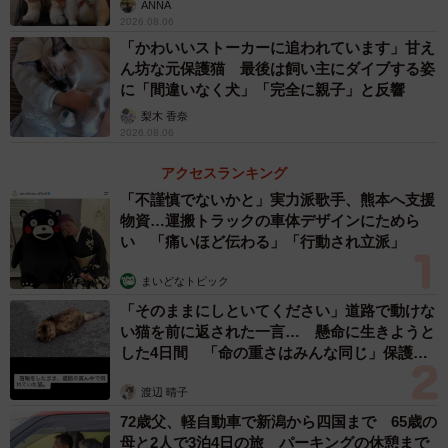
ANNA
2026.08.06
「かわいいストーカーに追われています」甘え
ん坊な元保護猫 最後は飼い主にダイブする姿
に「間違いなく犬」「完全に親子」と反響
梨木 香奈
2026.08.06
アクセスランキング
「不謹慎でないかと」実力派歌手、熊本へ支援
物資…運搬トラックの車体デザインにためら
い 「痛いほど伝わる」「行動され立派」
まいどなトピック
「そのままにしといてください」道路で動けな
い猫を前に返された一言… 懸命に生きようと
した4日間 「命の重さはみんな同じ」保護団
体代表の訴え
渡辺 晴子
72歳父、軽自動車で新潟から四国まで 65歳の
母と2人で3泊4日の旅 パーキングの休憩まで