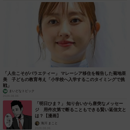
4/6
実はあくびだったんですよ！驚いた？（いもこさん提供）
どんな怖いものを見たのかと思ったら、あくびをしていた
「人生こそがバラエティー」 マレーシア移住を報告した菊地亜
美 子どもの教育考え「小学校へ入学するこのタイミングで挑
というまるくん。まさか10万超のいいねがつくほど話題に
戦」
なるとは･･･と本人が思っていることでしょうね。
まいどなトピック
2026.08.06
「明日ひま？」 知り合いから唐突なメッセー
ジ 用件次第で断ることもできる賢い返信文と
は？【漫画】
海川 まこと
2026.08.06