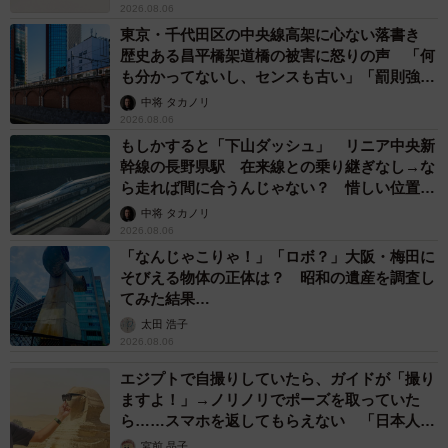
2026.08.06
東京・千代田区の中央線高架に心ない落書き
歴史ある昌平橋架道橋の被害に怒りの声 「何
も分かってないし、センスも古い」「罰則強化
して」
中将 タカノリ
2026.08.06
もしかすると「下山ダッシュ」 リニア中央新
幹線の長野県駅 在来線との乗り継ぎなし→な
ら走れば間に合うんじゃない？ 惜しい位置関
係が反響
中将 タカノリ
2026.08.06
「なんじゃこりゃ！」「ロボ？」大阪・梅田に
そびえる物体の正体は？ 昭和の遺産を調査し
てみた結果…
太田 浩子
2026.08.06
エジプトで自撮りしていたら、ガイドが「撮り
ますよ！」→ノリノリでポーズを取っていた
ら……スマホを返してもらえない 「日本人は
カモ代表かも」「私は6時間で3万円払った」
宮前 晶子