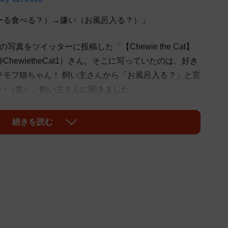
ーる食べる？）→嫌い（お風呂入る？）」
真をツイッターに投稿した「【Chewie the Cat】
ewietheCat1）さん。そこに写っていたのは、好き
フモフ猫ちゃん！ 飼い主さんから「お風呂入る？」と言
･･（笑）。飼い主さんに聞きました。
った人たちから「わかりやすい」などとたくさんのコメ
続きを読む