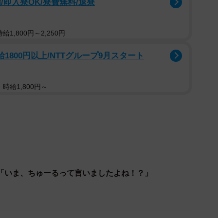
即入寮OK/寮費無料/退寮
1,800円～2,250円
1800円以上/NTTグループ9月スタート
時給1,800円～
1/9
顔が違い過ぎる猫ちゃんの写真がTwitter上で話題に（提供写真）
ちゅーる食べる？」聞いたあとの「お風呂入
「いま、ちゅーるって言いましたよね！？」
ちの心をわしづかみにしたちゅーいちゃん。お名前の由