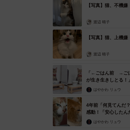
「夫婦で大好きなMARVELから付
【写真】猫、不機嫌
ル』に登場する猫と同じ名前にしま
渡辺 晴子
――「ちゅーる食べる？」と「お風
る？」と聞いたときのちゅーいちゃ
【写真】猫、上機嫌
「おもちゃとおやつを保管している
渡辺 晴子
らく遊んだあとに、また棚の前に行
ちゅーるが欲しいのかな？』と出し
「←ごはん前 →ご
た。
が生き生きしとる
はやかわ リュウ
『ほら良い子にしてるでしょ』と言
メラを構えつつ、ちゅーるを見せな
4年前「何見てんだ
あの表情を撮ることができました
感動！「安心したん
はやかわ リュウ