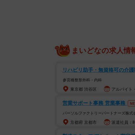
「嫌いの時の顔爆笑」
「好きの顔サイコー」
「いや、もう素晴らしいの一言しか
写真の猫ちゃんは、ノルウェイジャ
まいどなの求人情
歳1カ月の女の子です。好きなこと
過ぎるちゅーいちゃん。どんなシチ
主さんに伺いました。
リハビリ助手・無資格可の介護
参宮橋整形外科・内科
東京都 渋谷区
アルバイト・
営業サポート事務 営業事務
N
パーソルファクトリーパートナーズ株式
京都府 京都市
派遣社員：時