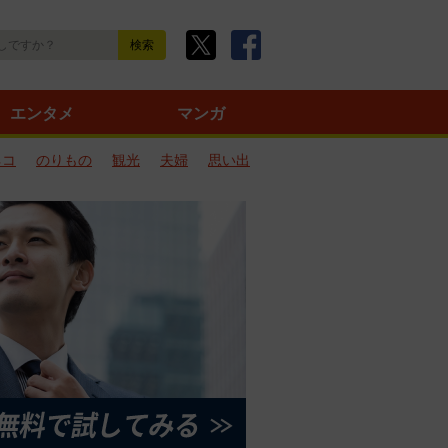
エンタメ
マンガ
ネコ
のりもの
観光
夫婦
思い出