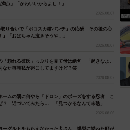
0点満点」「かわいいからよし！」
2026.08.07
の取り合いで「ポコスカ猫パンチ」の応酬 その後の心
！」「おばちゃん泣きそうや…」
2/9
2026.08.07
」と聞いたときの表情はうれしそうだったが･･･（提供写真）
の「頼れる彼氏」っぷりを見て母は絶句 「起きなよ、
お口を開いて「ちょうだい！」と言わんばかりの表情で
あなた毎朝私が起こしてますけど？笑
と聞いたときは？
2026.08.07
飼い主のイタズラ心でちゅーるを体の後ろに隠し、『そ
ころ、あの表情に･･･。もともとお風呂は大嫌いで逃
ホームの隅に何やら「ドロン」のポーズをする忍者 こ
てくれませんが、お風呂と聞くと離れて逃げて行くこと
ぜ？ 近づいてみたら… 「見つかるなんて未熟」
2026.08.06
ヨーグルトをもらえなかった犬さん、爆裂に拗ねた顔が