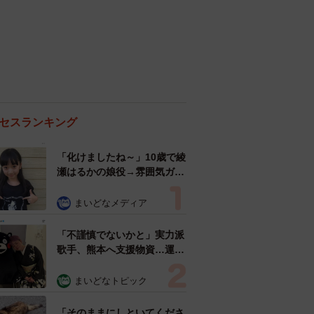
セスランキング
「化けましたね～」10歳で綾
瀬はるかの娘役→雰囲気ガラ
リの18歳に成長 「メイクで
雰囲気が」「宝塚に入れそ
まいどなメディア
う」
「不謹慎でないかと」実力派
歌手、熊本へ支援物資…運搬
トラックの車体デザインにた
めらい 「痛いほど伝わる」
まいどなトピック
「行動され立派」
「そのままにしといてくださ