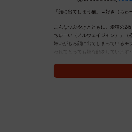
「顔に出てしまう猫。←好き（ちゅ
こんなつぶやきとともに、愛猫の2枚の写
ちゅーい（ノルウェイジャン）」（@Ch
嫌いがもろ顔に出てしまっているモ
われてとっても嫌な顔をしています･
表情豊かな猫ちゃんにくぎ付けにな
ントが寄せられています。
「猫ちゃん感情表現豊かですね」
「すなおなこがすきだにゃ‼️」
「お茶目な美猫様」
「モロ顔に出ていて可愛いです」
「これは、わかりやすい」
「お風呂入る 嫌い顔、最高」