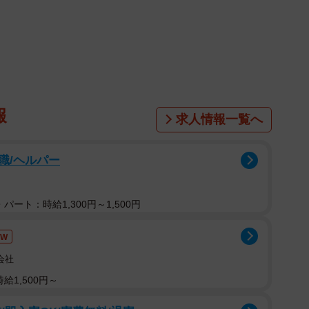
」
ンフォレストキャットのちゅーいちゃんといいます。1
報
を聞かれるときと嫌いなことを聞かれるときの顔が違い
求人情報一覧へ
ュエーションだったんでしょう？ 撮影時のことを、飼い
職/ヘルパー
パート：時給1,300円～1,500円
EW
会社
給1,500円～