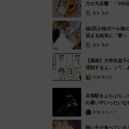
方が大反響 「10
梨木 香奈
猫2匹が段ボール箱
温まる結末に「愛～
梨木 香奈
【ビフォー写真】「ちゅーる食べる？
【漫画】大学生息子
――ちゅーいちゃん、うれしそうに
遅刻するよ」って…
したね。続いて、「お風呂入る？」
松波 穂乃圭
「ちゅーるに良い反応をしたので、
れとも、お風呂入るー？』と聞いたと
京都駅をぶらぶら→
げ回るタイプです。毎回あの顔はし
の暑い中いったいな
が多々あります（苦笑）」
中将 タカノリ
飼い主が食べている