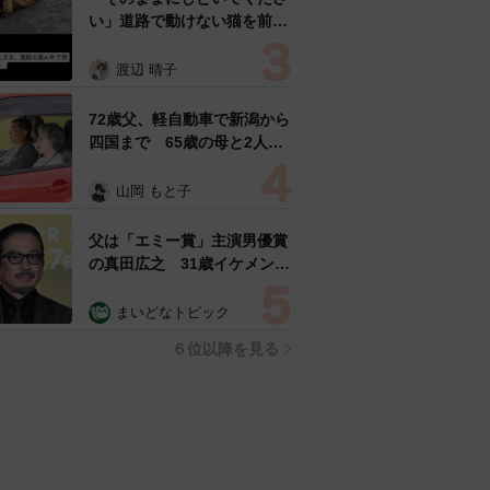
い」道路で動けない猫を前に
返された一言… 懸命に生き
ようとした4日間 「命の重
渡辺 晴子
さはみんな同じ」保護団体代
表の訴え
72歳父、軽自動車で新潟から
四国まで 65歳の母と2人で
3泊4日の旅 パーキングの休
憩まで分刻み… 「大学生で
山岡 もと子
も組まねえよ！」
父は「エミー賞」主演男優賞
の真田広之 31歳イケメン俳
優が長髪ヒゲのワイルド近影
「ガチヒロさんそっくり」
まいどなトピック
「新たな一面もステキ」
６位以降を見る