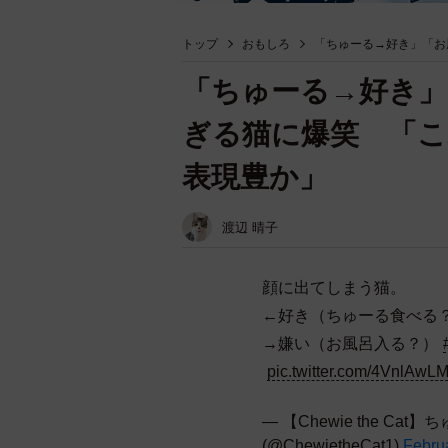
トップ
おもしろ
「ちゅーる→好き」「お
「ちゅーる→好き」
ぎる猫に爆笑 「こ
表現豊か」
渡辺 晴子
顔に出てしまう猫。
←好き（ちゅーる食べる
→嫌い（お風呂入る？）
pic.twitter.com/4VnlAw
— 【Chewie the C
(@ChewietheCat1)
Febru