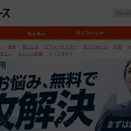
もふもふ
ライフハック
い
家族
気になる
ビフォーアフター
買ってみたい
災害
住まい
おもしろ動画
もっと見る