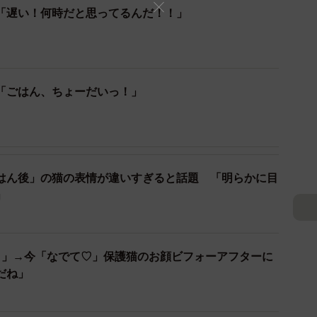
けようということで、原作コミック『キャプテンマーベ
「遅い！何時だと思ってるんだ！！」
した」
呂入る？」のお顔が違い過ぎましたが、「ちゅーる食べ
んは？
「ごはん、ちょーだいっ！」
棚の前で鳴いていたので、おもちゃのカシャぶんでしば
きました。棚と飼い主を交互に見出したので『おやつの
たところ、私の後を追い掛けつつ椅子にお座りしまし
はん後」の猫の表情が違いすぎると話題 「明らかに目
！」
わんばかりの姿だったので、かわいい姿を撮るためにカ
がら『ちゅーる食べるー？』と聞きながら近付けたら、
？」→今「なでて♡」保護猫のお顔ビフォーアフターに
！」
だね」