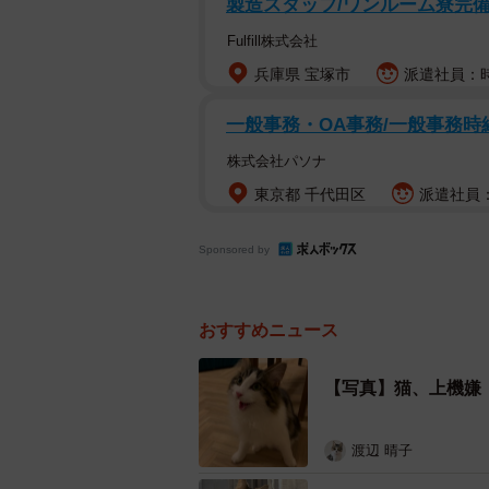
製造スタッフ/ワンルーム寮完備/
Fulfill株式会社
兵庫県 宝塚市
派遣社員：時給
一般事務・OA事務/一般事務時給
株式会社パソナ
東京都 千代田区
派遣社員：
Sponsored by
「ちゅーる食べる？」と「お風呂入る？」のお
おすすめニュース
飼い主のイタズラ心で･･･「
る？」だった！
【写真】猫、上機嫌
――分かりやすい表情で多くの人た
来は？
渡辺 晴子