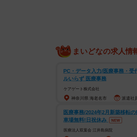
まいどなの求人情
PC・データ入力/医療事務・受付
しろやぎ秋吾さんの『ちょっと怖い
ルいらず 医療事務
場面はとあるショッピングモール。
ケアゲート株式会社
神奈川県 海老名市
派遣社員
泣き叫ぶ女の子。女性がその子の手
す。最初、周囲はその姿を、駄々を
医療事務/2024年2月新築移転
見ていました。
車場無料!日祝休み
NEW
医療法人双葉会 江井島病院