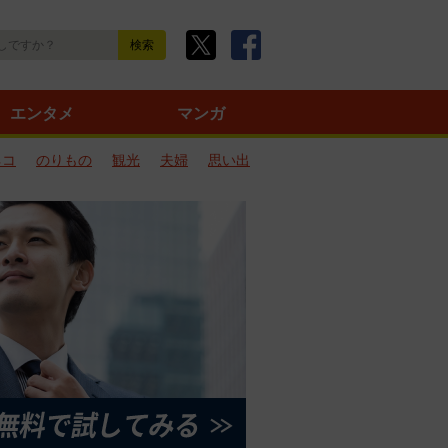
エンタメ
マンガ
ネコ
のりもの
観光
夫婦
思い出