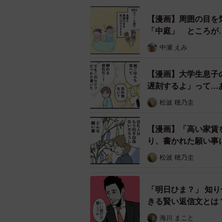
【漫画】周囲の目を
「中庭」 ところが
中瀬 えみ
【漫画】大学生息子
遅刻するよ」って…
松波 穂乃圭
【漫画】「高い家賃
り、書かれた願い事
松波 穂乃圭
「明日ひま？」 知
きる賢い返信文とは
海川 まこと