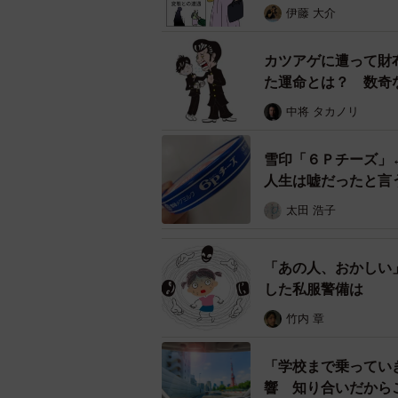
伊藤 大介
泣き叫ぶ女の子の手を引く女性。周囲はほほ
カツアゲに遭って財
さらに、父親らしき男性が、「おや
た運命とは？ 数奇
連れて行こうとします。女の子はさ
中将 タカノリ
す。「何か変だな」と感じたその女
雪印「６Ｐチーズ」
「おじょうちゃん、この人たち知っ
人生は嘘だったと言
すると、女の子はこう言いました。
太田 浩子
「 知 ら な い 人 で す 」
「あの人、おかしい
した私服警備は
実際に連れ去られそうになった
竹内 章
思いもよらなかった展開。女の子を
――つまり女の子は誘拐されそうに
「学校まで乗ってい
響 知り合いだから