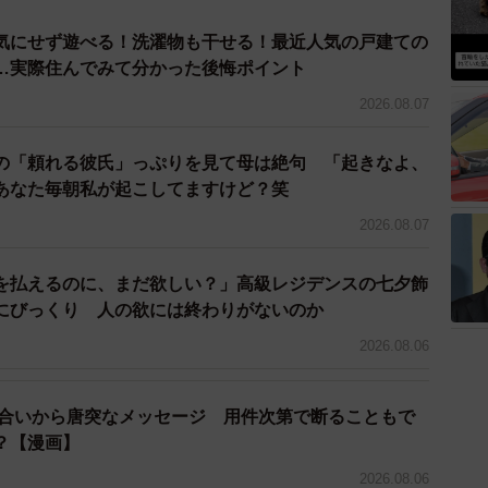
気にせず遊べる！洗濯物も干せる！最近人気の戸建ての
…実際住んでみて分かった後悔ポイント
2026.08.07
の「頼れる彼氏」っぷりを見て母は絶句 「起きなよ、
あなた毎朝私が起こしてますけど？笑
2026.08.07
を払えるのに、まだ欲しい？」高級レジデンスの七夕飾
にびっくり 人の欲には終わりがないのか
2026.08.06
り合いから唐突なメッセージ 用件次第で断ることもで
？【漫画】
2026.08.06