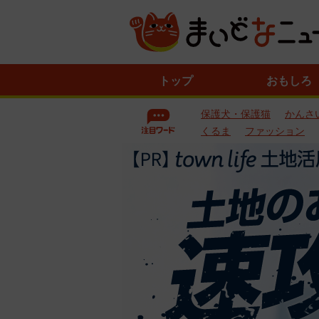
ニ
トップ
おもしろ
ュ
ー
保護犬・保護猫
かんさ
ス
一
くるま
ファッション
覧