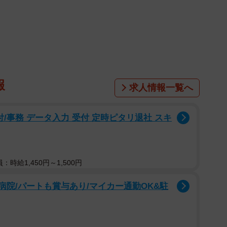
報
求人情報一覧へ
1/7
/事務 データ入力 受付 定時ピタリ退社 スキ
話』表紙。今回は第４３弾です。 ※しろやぎ秋吾さん提供
：時給1,450円～1,500円
を引っ張り、「早くおうち帰るよ！！」と怒っていま
こねる幼子を母親が叱っているのかな、とほほえましく
の病院/パートも賞与あり/マイカー通勤OK&駐