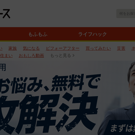
もふもふ
ライフハック
い
家族
気になる
ビフォーアフター
買ってみたい
災害
住まい
おもしろ動画
もっと見る