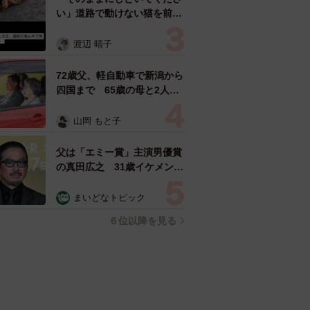
い」道路で動けない猫を前に
返された一言… 懸命に生き
ようとした4日間 「命の重
渡辺 晴子
さはみんな同じ」保護団体代
表の訴え
72歳父、軽自動車で新潟から
四国まで 65歳の母と2人で
3泊4日の旅 パーキングの休
憩まで分刻み… 「大学生で
山岡 もと子
も組まねえよ！」
父は「エミー賞」主演男優賞
の真田広之 31歳イケメン俳
優が長髪ヒゲのワイルド近影
「ガチヒロさんそっくり」
まいどなトピック
「新たな一面もステキ」
６位以降を見る