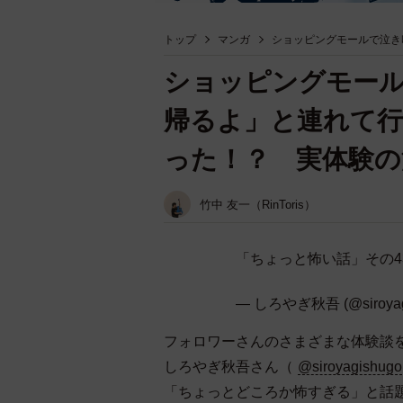
トップ
マンガ
ショッピングモールで泣き
ショッピングモー
帰るよ」と連れて行
った！？ 実体験の
竹中 友一（RinToris）
「ちょっと怖い話」その4
— しろやぎ秋吾 (@siroyag
フォロワーさんのさまざまな体験談
しろやぎ秋吾さん（
@siroyagishugo
「ちょっとどころか怖すぎる」と話