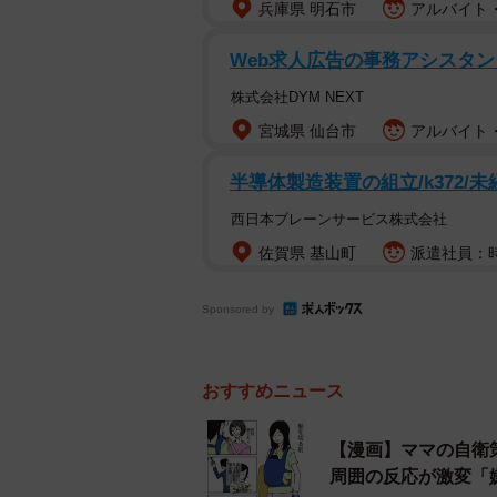
兵庫県 明石市
アルバイト・
Web求人広告の事務アシスタン
株式会社DYM NEXT
宮城県 仙台市
アルバイト・
半導体製造装置の組立/k372/
西日本ブレーンサービス株式会社
佐賀県 基山町
派遣社員：時
Sponsored by
おすすめニュース
【漫画】ママの自衛
周囲の反応が激変「