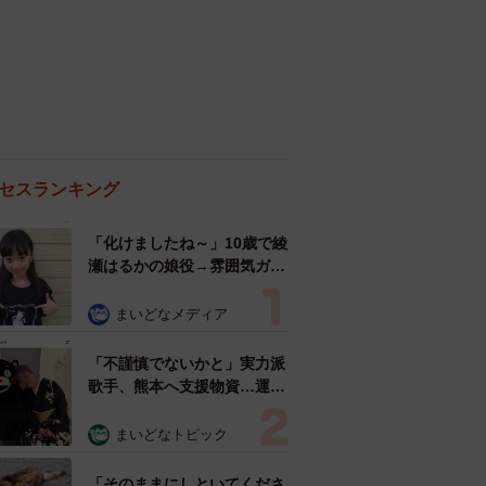
セスランキング
「化けましたね～」10歳で綾
瀬はるかの娘役→雰囲気ガラ
リの18歳に成長 「メイクで
雰囲気が」「宝塚に入れそ
まいどなメディア
う」
「不謹慎でないかと」実力派
歌手、熊本へ支援物資…運搬
トラックの車体デザインにた
めらい 「痛いほど伝わる」
まいどなトピック
「行動され立派」
「そのままにしといてくださ