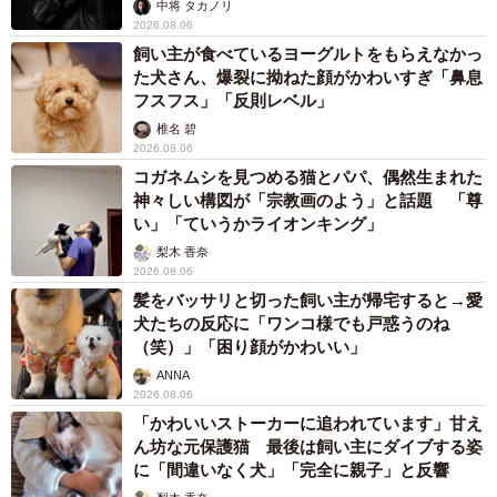
未熟」
中将 タカノリ
2026.08.06
飼い主が食べているヨーグルトをもらえなかっ
た犬さん、爆裂に拗ねた顔がかわいすぎ「鼻息
フスフス」「反則レベル」
椎名 碧
2026.08.06
コガネムシを見つめる猫とパパ、偶然生まれた
神々しい構図が「宗教画のよう」と話題 「尊
い」「ていうかライオンキング」
梨木 香奈
2026.08.06
髪をバッサリと切った飼い主が帰宅すると→愛
犬たちの反応に「ワンコ様でも戸惑うのね
（笑）」「困り顔がかわいい」
ANNA
2026.08.06
「かわいいストーカーに追われています」甘え
ん坊な元保護猫 最後は飼い主にダイブする姿
に「間違いなく犬」「完全に親子」と反響