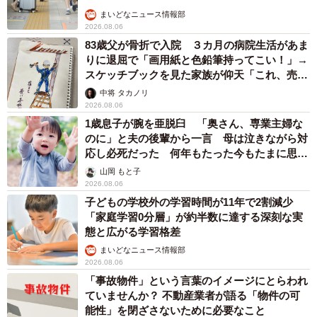
まいどなニュース情報部
2026.08.06
83歳父が骨折で入院 ３カ月の病院生活があま
りに退屈で「画用紙と色鉛筆持ってこい！」→
スケッチブックを見た家族が仰天「これ、売れ
ますよ…」
中将 タカノリ
2026.08.06
1歳息子が腕を亜脱臼 「奥さん、専業主婦な
のに」と夫の後輩から一言 母は泣きながら対
応し必死だった 何年もたった今もたまに思い
出し…
山岡 もと子
2026.08.06
子どもの学校外の学習時間が11年で2割減少
「家庭学習0分層」が約半数に達する深刻な実
態と広がる学習格差
まいどなニュース情報部
2026.08.06
「事故物件」という言葉のイメージにとらわれ
ていませんか？ 不動産業者が語る「物件の可
能性」を閉ざさないために必要なこと