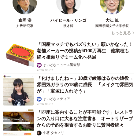
森岡 浩
ハイヒール・リンゴ
大江 篤
姓氏研究家
漫才師
園田学園女子大学学長
もっと見る
「国産マッチでもバズりたい」願いかなった！
老舗メーカーの投稿が4100万再生 他業種も
続々相乗りでミーム化へ発展
まいどなニュース調査部
2026.08.07
「化けましたね～」10歳で綾瀬はるかの娘役→
雰囲気ガラリの18歳に成長 「メイクで雰囲気
が」「宝塚に入れそう」
まいどなメディア
2026.08.07
「即座に案内することが不可能です」レストラ
ンの入り口に大きな注意書き オートリザーブ
からの予約を拒否するお断りに賛同者続々
中将 タカノリ