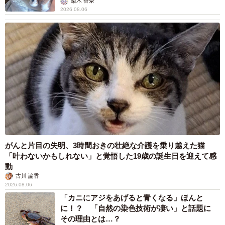
梨木 香奈
2026.08.06
がんと片目の失明、3時間おきの壮絶な介護を乗り越えた猫
「叶わないかもしれない」と覚悟した19歳の誕生日を迎えて感
動
古川 諭香
2026.08.06
「カニにアジをあげると青くなる」ほんと
に！？ 「自然の染色技術が凄い」と話題に
その理由とは…？