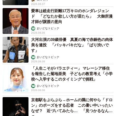
2026.08.07
愛車は総走行距離17万キロのホンダレジェン
ド 「どなたか欲しい方が居たら」 大御所漫
才師が譲渡の意向
まいどなトピック
2026.08.06
大河出演の39歳俳優 真夏の海で赤銅色の肉体
美を連投 「バッキバキだな」「ばり渋いで
す」
まいどなトピック
2026.08.06
「人生こそがバラエティー」 マレーシア移住
を報告した菊地亜美 子どもの教育考え「小学
校へ入学するこのタイミングで挑戦」
まいどなトピック
2026.08.06
京都駅をぶらぶら→ホームの隅に何やら「ドロ
ン」のポーズをする忍者 この暑い中いったい
なぜ？ 近づいてみたら… 「見つかるなんて