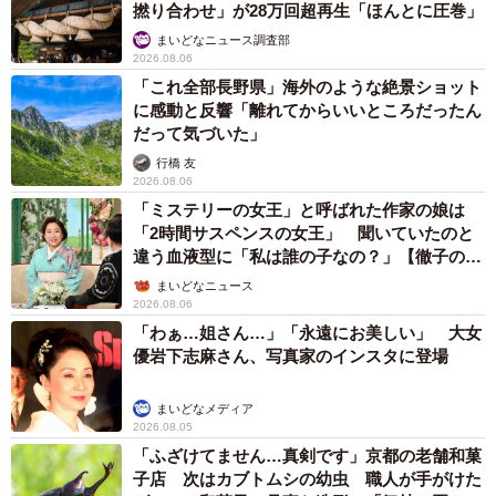
撚り合わせ」が28万回超再生「ほんとに圧巻」
まいどなニュース調査部
2026.08.06
「これ全部長野県」海外のような絶景ショット
に感動と反響「離れてからいいところだったん
だって気づいた」
行橋 友
2026.08.06
「ミステリーの女王」と呼ばれた作家の娘は
「2時間サスペンスの女王」 聞いていたのと
違う血液型に「私は誰の子なの？」【徹子の部
屋】
まいどなニュース
2026.08.06
「わぁ…姐さん…」「永遠にお美しい」 大女
優岩下志麻さん、写真家のインスタに登場
まいどなメディア
2026.08.05
「ふざけてません…真剣です」京都の老舗和菓
子店 次はカブトムシの幼虫 職人が手がけた