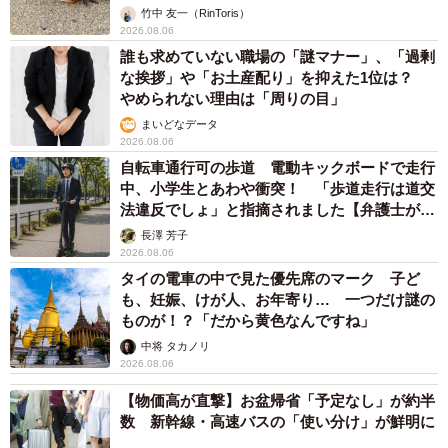
竹中 友一（RinToris）
2026.08.06
誰も求めていない職場の「謎マナー」、「過剰
な挨拶」や「お土産配り」を抑えた1位は？
やめられない理由は「周りの目」
まいどなデータ
2026.08.06
自転車通行可の歩道 電動キックボードで走行
中、小学生とあわや衝突！ 「歩道走行は道交
法違反でしょ」と指摘されました【弁護士が解
説】
長澤 芳子
2026.08.06
タイの電車の中で見た優先席のマーク 子ど
も、妊娠、けが人、お年寄り… 一つだけ謎の
ものが！？「だから黄色なんですね」
中将 タカノリ
2026.08.06
【物価高が直撃】お盆帰省「予定なし」が約半
数 新幹線・高速バスの「使い分け」が鮮明に