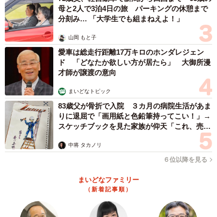
母と2人で3泊4日の旅 パーキングの休憩まで
分刻み… 「大学生でも組まねえよ！」
山岡 もと子
愛車は総走行距離17万キロのホンダレジェン
ド 「どなたか欲しい方が居たら」 大御所漫
才師が譲渡の意向
まいどなトピック
83歳父が骨折で入院 ３カ月の病院生活があま
りに退屈で「画用紙と色鉛筆持ってこい！」→
スケッチブックを見た家族が仰天「これ、売れ
ますよ…」
中将 タカノリ
６位以降を見る
まいどなファミリー
（新着記事順）