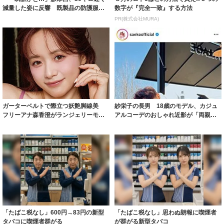
減量した姿に反響 既製品の防護服が
数字が『完全一致』する方法
着られると...
PR(株式会社MURA)
ガーターベルトで際立つ妖艶脚線美
紗栄子の長男 18歳のモデル、カジュ
フリーアナ森香澄がランジェリーモデ
アルコーデのおしゃれ近影が「両親の
ルに ｢PE...
いいとこ取...
「たばこ税なし」600円→83円の新型
「たばこ税なし」思わぬ朗報に喫煙者
タバコに喫煙者群がる
が群がる新型タバコ