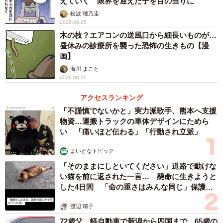
えていく 限界を迎えた子を目の当りに
松波 穂乃圭
2026.08.05
木の枝？エアコンの送風口から細長いものが…
昼休みの診療所を襲った恐怖の生きもの【漫
画】
海川 まこと
2026.08.05
アクセスランキング
「不謹慎でないかと」実力派歌手、熊本へ支援
物資…運搬トラックの車体デザインにためら
い 「痛いほど伝わる」「行動され立派」
まいどなトピック
「そのままにしといてください」道路で動けな
い猫を前に返された一言… 懸命に生きようと
した4日間 「命の重さはみんな同じ」保護団
体代表の訴え
渡辺 晴子
72歳父、軽自動車で新潟から四国まで 65歳の