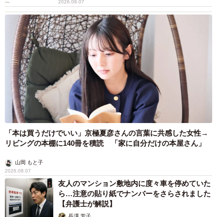
2026.08.07
「本は買うだけでいい」京極夏彦さんの言葉に共感した女性→
リビングの本棚に140冊を積読 「家に自分だけの本屋さん」
山岡 もと子
2026.08.07
友人のマンション敷地内に度々車を停めていた
ら…注意の貼り紙でナンバーをさらされました
【弁護士が解説】
長澤 芳子