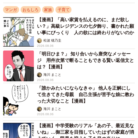
マンガ
おもしろ
家族
子育て
【漫画】「高い家賃を払えるのに、まだ欲し
い？」高級レジデンスの七夕飾り、書かれた願
い事にびっくり 人の欲には終わりがないのか
松波 穂乃圭
2026.08.06
「明日ひま？」 知り合いから唐突なメッセー
ジ 用件次第で断ることもできる賢い返信文と
は？【漫画】
海川 まこと
2026.08.06
「誰かみたいにならなきゃ」 他人を正解にし
て生きてきた母親 自己主張が苦手な娘に教わ
った大切なこと【漫画】
海川 まこと
2026.08.06
【漫画】中学受験のリアル「あの子、最近見な
いね」…御三家を目指していたはずの家庭が消