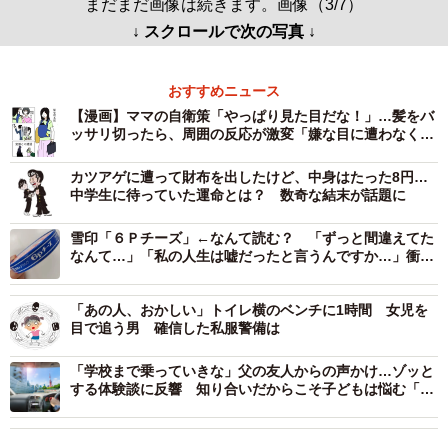
まだまだ画像は続きます。画像（3/7）
↓ スクロールで次の写真 ↓
おすすめニュース
【漫画】ママの自衛策「やっぱり見た目だな！」…髪をバ
ッサリ切ったら、周囲の反応が激変「嫌な目に遭わなくな
った」
カツアゲに遭って財布を出したけど、中身はたった8円…
中学生に待っていた運命とは？ 数奇な結末が話題に
雪印「６Ｐチーズ」←なんて読む？ 「ずっと間違えてた
なんて…」「私の人生は嘘だったと言うんですか…」衝撃
広がる
「あの人、おかしい」トイレ横のベンチに1時間 女児を
目で追う男 確信した私服警備は
「学校まで乗っていきな」父の友人からの声かけ…ゾッと
する体験談に反響 知り合いだからこそ子どもは悩む「勉
強になります」