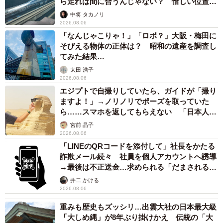
ら走れば間に合うんじゃない？ 惜しい位置関
係が反響
中将 タカノリ
2026.08.06
「なんじゃこりゃ！」「ロボ？」大阪・梅田に
そびえる物体の正体は？ 昭和の遺産を調査し
てみた結果…
太田 浩子
2026.08.06
エジプトで自撮りしていたら、ガイドが「撮り
ますよ！」→ノリノリでポーズを取っていた
ら……スマホを返してもらえない 「日本人は
カモ代表かも」「私は6時間で3万円払った」
宮前 晶子
2026.08.06
「LINEのQRコードを添付して」社長をかたる
詐欺メール続々 社員を個人アカウントへ誘導
→最後は不正送金…求められる「だまされる前
提」の対策
井二 かける
2026.08.06
重みも歴史もズッシリ…出雲大社の日本最大級
「大しめ縄」が8年ぶり掛けかえ 伝統の「大