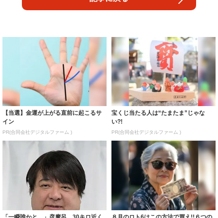
【当選】金運が上がる直前に起こるサ
宝くじ当たる人は“たまたま”じゃな
イン
い?!
PR(合同会社デジタルファーム )
PR(合同会社デジタルファーム )
「一瞬誰かと…」彦摩呂、30キロ近く
８月のロト6はこの方法で買え!!６つの