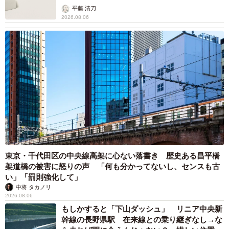
平藤 清刀
2026.08.06
東京・千代田区の中央線高架に心ない落書き 歴史ある昌平橋
架道橋の被害に怒りの声 「何も分かってないし、センスも古
い」「罰則強化して」
中将 タカノリ
2026.08.06
もしかすると「下山ダッシュ」 リニア中央新
幹線の長野県駅 在来線との乗り継ぎなし→な