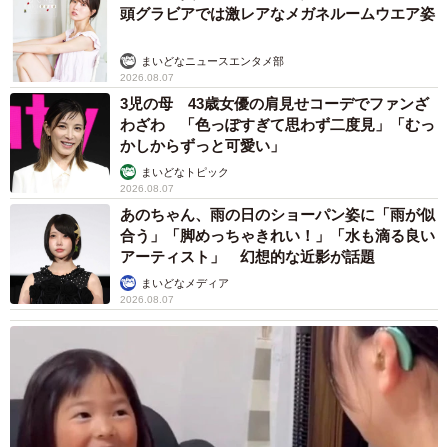
頭グラビアでは激レアなメガネルームウエア姿
まいどなニュースエンタメ部
2026.08.07
3児の母 43歳女優の肩見せコーデでファンざ
わざわ 「色っぽすぎて思わず二度見」「むっ
かしからずっと可愛い」
まいどなトピック
2026.08.07
あのちゃん、雨の日のショーパン姿に「雨が似
合う」「脚めっちゃきれい！」「水も滴る良い
アーティスト」 幻想的な近影が話題
まいどなメディア
2026.08.07