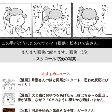
この手がどうしたのですか？（提供：松本ひで吉さん）
まだまだ画像は続きます。画像（3/9）
↓ スクロールで次の写真 ↓
おすすめニュース
【漫画】旦那さんの猫と同居がスタート…思わぬ反応にび
っくり！
【漫画】犬と猫におやつをあげたら…猫はちゅ～る皿出し
派が多数、なぜ？「CMのように穏やかな猫はいません」
【写真】同居を始めた気高き女子猫、ガーラさん