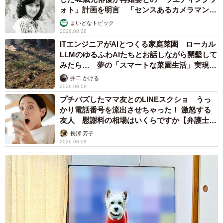
ォト」計画を明言 「センスあるカメラマン求
む」
まいどなトピック
2026.08.08
ITエンジニアがAIとつくる家庭菜園 ローカル
LLMのゆるふわAIたちとお話しながら開墾して
みたら… 夢の「スマートな菜園生活」実現な
るか
井二 かける
2026.08.08
プチバズしたママ友とのLINEスクショ うっ
かり電話番号を流出させちゃった！ 激怒する
友人 慰謝料の相場はいくらですか【弁護士が
解説】
長澤 芳子
2026.08.08