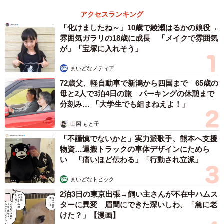
アクセスランキング
「化けましたね～」10歳で綾瀬はるかの娘役→
雰囲気ガラリの18歳に成長 「メイクで雰囲気
が」「宝塚に入れそう」
まいどなメディア
72歳父、軽自動車で新潟から四国まで 65歳の
母と2人で3泊4日の旅 パーキングの休憩まで
分刻み… 「大学生でも組まねえよ！」
山岡 もと子
「不謹慎でないかと」実力派歌手、熊本へ支援
物資…運搬トラックの車体デザインにためら
い 「痛いほど伝わる」「行動され立派」
まいどなトピック
2泊3日の東京出張→飼い主さんが不在中ハムス
ターに異変 眉間にできた深いしわ、「急に老
けた？」【漫画】