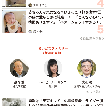
海川 まこと
赤ちゃんが気になる？ひょっこり顔を出す2匹
の猫の愛らしさに悶絶…！ 「こんなかわいい
構図あります？」「ベストショットすぎる！」
梨木 香奈
６位以降を見る
まいどなファミリー
（新着記事順）
森岡 浩
ハイヒール・リンゴ
大江 篤
姓氏研究家
漫才師
園田学園女子大学学長
もっと見る
両親は「東京キッド」の看板役者 ライダー演
じた42歳元俳優が再婚妻との「ウエディングフ