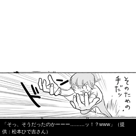
「そっ、そうだったのかーーー………ッ！？www」（提
供：松本ひで吉さん）