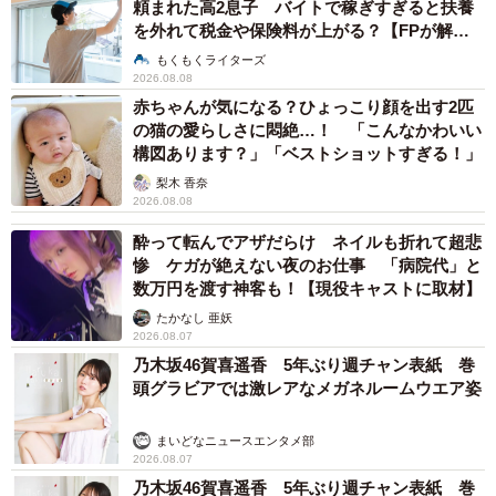
頼まれた高2息子 バイトで稼ぎすぎると扶養
を外れて税金や保険料が上がる？【FPが解
説】
もくもくライターズ
2026.08.08
赤ちゃんが気になる？ひょっこり顔を出す2匹
の猫の愛らしさに悶絶…！ 「こんなかわいい
構図あります？」「ベストショットすぎる！」
梨木 香奈
2026.08.08
酔って転んでアザだらけ ネイルも折れて超悲
惨 ケガが絶えない夜のお仕事 「病院代」と
数万円を渡す神客も！【現役キャストに取材】
たかなし 亜妖
2026.08.07
乃木坂46賀喜遥香 5年ぶり週チャン表紙 巻
頭グラビアでは激レアなメガネルームウエア姿
まいどなニュースエンタメ部
2026.08.07
乃木坂46賀喜遥香 5年ぶり週チャン表紙 巻