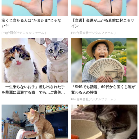
宝くじ当たる人は“たまたま”じゃな
【当選】金運が上がる直前に起こるサ
い?!
イン
PR(合同会社デジタルファーム )
PR(合同会社デジタルファーム )
「一生乗らないお手」差し出された手
「SNSでも話題」60代から宝くじ運が
を華麗に回避する猫 でも…ご褒美は
変わる人の特徴
しっかり要求...
PR(合同会社デジタルファーム )