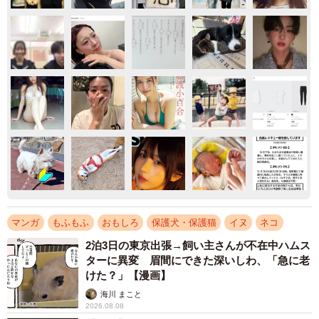
マンガ
もふもふ
おもしろ
保護犬・保護猫
イヌ
ネコ
2泊3日の東京出張→飼い主さんが不在中ハムス
ターに異変 眉間にできた深いしわ、「急に老
けた？」【漫画】
海川 まこと
2026.08.08