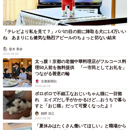
「テレビより私を見て？」パパの目の前に陣取る犬に1.4万いい
ね あまりにも健気な熱烈アピールのちょっと切ない結末
梨木 香奈
2026.08.08
太っ腹！京都の老舗中華料理店がフルコース料
理50人前を無料提供 「一市民としてお礼を」
つながる善意の輪
京都新聞社
2026.08.08
ボロボロで不細工なおじいちゃん猫に一目惚
れ エイズだし手がかかるけど…おうちで暮ら
すと「おじ猫」だって可愛くなったよ！
鶴野 浩己
2026.08.08
「夏休みはたくさん働いてほしい」と職場から