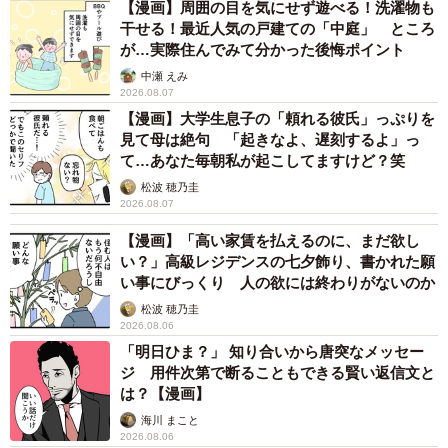
【漫画】周囲の目を気にせず遊べる！洗濯物も
干せる！最近人気の戸建ての「中庭」 ところ
が…実際住んでみて分かった後悔ポイント
中瀬 えみ
2026.08.07
【漫画】大学生息子の「頼れる彼氏」っぷりを
見て母は絶句 「起きなよ、遅刻するよ」っ
て…あなた毎朝私が起こしてますけど？笑
松波 穂乃圭
2026.08.07
【漫画】「高い家賃を払えるのに、まだ欲し
い？」高級レジデンスの七夕飾り、書かれた願
い事にびっくり 人の欲には終わりがないのか
松波 穂乃圭
2026.08.06
「明日ひま？」 知り合いから唐突なメッセー
ジ 用件次第で断ることもできる賢い返信文と
は？【漫画】
海川 まこと
2026.08.06