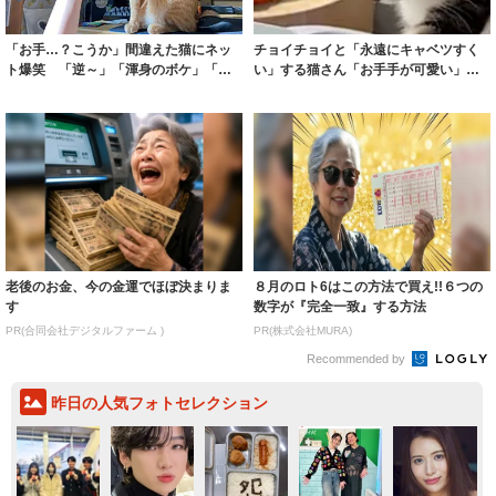
「お手…？こうか」間違えた猫にネッ
チョイチョイと「永遠にキャベツすく
ト爆笑 「逆～」「渾身のボケ」「飼
い」する猫さん「お手手が可愛い」な
い主にお手さ...
ぜ、こんなこ...
老後のお金、今の金運でほぼ決まりま
８月のロト6はこの方法で買え!!６つの
す
数字が『完全一致』する方法
PR(合同会社デジタルファーム )
PR(株式会社MURA)
Recommended by
昨日の人気フォトセレクション