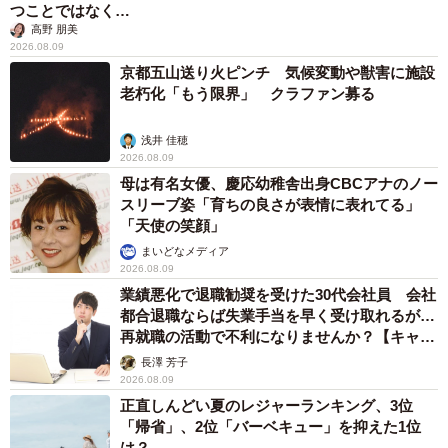
つことではなく…
高野 朋美
2026.08.09
京都五山送り火ピンチ 気候変動や獣害に施設
老朽化「もう限界」 クラファン募る
浅井 佳穂
2026.08.09
母は有名女優、慶応幼稚舎出身CBCアナのノー
スリーブ姿「育ちの良さが表情に表れてる」
「天使の笑顔」
まいどなメディア
8/8
2026.08.09
業績悪化で退職勧奨を受けた30代会社員 会社
あなたが30代だとしたら、アラフィフ50代男性を恋愛・結婚対象として
都合退職ならば失業手当を早く受け取れるが…
考えることできますか？（提供画像）
再就職の活動で不利になりませんか？【キャリ
アカウンセラーが解説】
長澤 芳子
最後に、「あなたが30代だとしたら、アラフィフ50代男性
2026.08.09
を恋愛・結婚対象として考えることできますか」と聞いた
正直しんどい夏のレジャーランキング、3位
ところ、55.5％の人が「考えることできる」、44.5％の人
「帰省」、2位「バーベキュー」を抑えた1位
は？