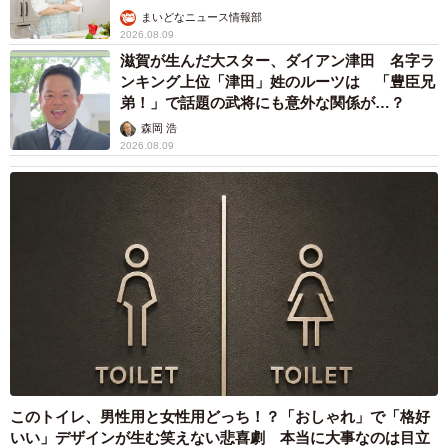
まいどなニュース情報部
2026.08.09
滋賀が生んだ大スター、ダイアン津田 名字ラ
ンキング上位「津田」姓のルーツは 「豊臣兄
弟！」で話題の武将にも意外な関係が…？
森岡 浩
2026.08.09
7/8
あなたの親友がアラフィフ・50代男性と結婚しようか悩んでいると打ち
明けられたらどうしますか？（提供画像）
次に、「あなたの親友がアラフィフ・50代男性と結婚しよ
うか悩んでいると打ち明けられたらどうしますか」と聞い
たところ、79.5％の人が「応援する」と回答、「やめるよ
このトイレ、男性用と女性用どっち！？「おしゃれ」で「格好
う説得する」は20.5％だったそうです。
いい」デザインが生む笑えない悲喜劇 本当に大事なのは目立