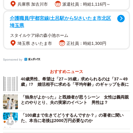
兵庫県 加古川市
派遣社員：時給1,116円～
2/8
介護職員/宇都宮線/土呂駅から5/さいたま市北区
アラフィフ・50代男性の外見で重要だと思うのはどれですか？（提供画
埼玉県
像）
スタイルケア緑の森小池ホーム
埼玉県 さいたま市
正社員：時給1,300円
Sponsored by
おすすめニュース
40歳男性、希望は「27～35歳」求められるのは「37～49
歳」!? 婚活相手に求める「平均年齢」のギャップを表に
「独身がよかった」と既婚者が思うシーン 女性は義両親
とのやりとり、夫の実家のイベント 男性は？
3/8
「100歳まで生きてどうするんですか？」の著者に聞い
結婚相手としてアラフィフ・50代男性を考えたとき求める年収は幾らで
た、本当に老後は2000万円必要なのか
すか？（提供画像）