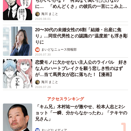
ちがいいかな？ 何気なく聞いただけなの
に… 「めんどくさ」の彼氏の一言にこみ上げ
る寂しさ【漫画】
海川 まこと
2026.08.01
20〜30代の未婚女性の6割「結婚・出産に焦
4/8
り」…同世代男性との認識の“温度差”も浮き彫
アラフィフ・50代男性を選ぶ決め手（提供画像）
りに
まいどなニュース情報部
次に、「『同年代の男性』or『アラフィフ・50代男性』の
2026.07.30
恋愛モノに欠かせない主人公のライバル 好き
どちらかとお付き合いすることを悩んでいたとします。ア
な人のハートブレイクを願う悲しき性のはず
ラフィフ・50代男性を選ぶとことになったとしたら、決め
が…当て馬男女が恋に落ちた！【漫画】
手になったのはどれになると思いますか」と聞いたとこ
海川 まこと
ろ、最も多かったのは「大人の対応や包容力」（40%）で
2026.07.28
した。次いで、「性格が一致」（27%）、「収入や資産」
アクセスランキング
（26%）、「見た目の若々しさ」（5%）、「仕事やステー
「キム兄」木村祐一が激やせ、松本人志と2シ
タス」（2%）と続き、内面性を重要視していることがうか
ョット「一瞬、分からなかったわ」「テキヤの
兄さん」
がえたといいます。
まいどなメディア