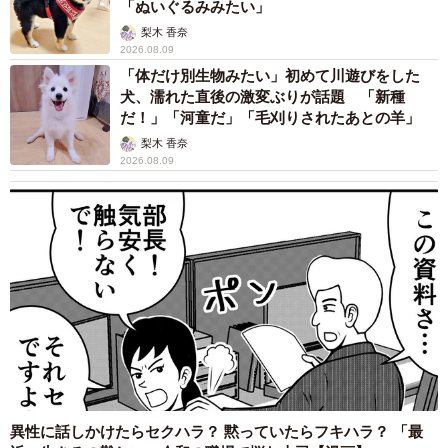
「ぬいぐるみみたい」
▽30代になると、将来のことや子どもの教育費などお金の
梨木 香奈
2026.08.09
面で心配事が増えそうなので、アラフィフの方だと経済的
「体だけ別生物みたい」初めて川遊びをした
にも余裕がありそう
犬、濡れた直後の激変ぶりが話題 「新種
▽生きてる年数が長い人の方が、人生経験も豊富で手助け
だ！」「河童だ」「毛刈りされたあとの羊」
してくれそう
梨木 香奈
2026.08.09
【恋愛・結婚対象として考えることはできない】
▽やはり見た目がおじさんの可能性が高くて近くにおじさ
んがいてほしくない
▽お金を持っていても人生を長く一緒に歩めない可能性が
あるからです。残されるのは辛いです
▽20歳以上年上の人を好きになる想像ができない。親の年
齢になってしまうのでないかもしれないです
▽同世代の方が価値観が合いやすい気がするから
▽話題が合わないし、ドキドキすることが出来ないと思う
異性に話しかけたらセクハラ？ 黙っていたらフキハラ？ 「最
から