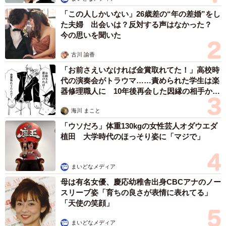
「この人しかいない」26歳差の“年の差婚”をし
た夫婦 出会いは？反対する声はなかった？
今の思いを聞いた
古川 諭香
「お前さえいなければ金賞取れてた！」高校時
代の演奏会がトラウマ……責められた学生は楽
器修理職人に 10年後再会した因縁の相手から
思わぬ申し出【漫画】
海川 まこと
5/8
「ウソだろ」体重130kgの女性芸人オダウエダ
植田 大学時代のほっそり姿に「マジで」
アラフィフ・50代男性が離婚歴あっても結婚相手として考えることでき
ますか？（提供画像）
まいどなメディア
母は有名女優、慶応幼稚舎出身CBCアナのノー
スリーブ姿「育ちの良さが表情に表れてる」
「天使の笑顔」
まいどなメディア