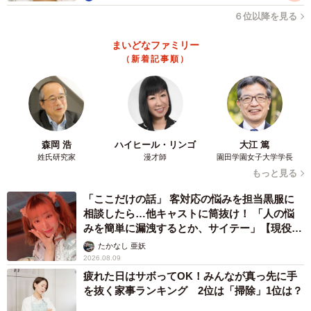
６位以降を見る
まいどなファミリー
（新着記事順）
6/8
アラフィフ・50代男性と結婚するとしたら、以下の中でもっとも気にな
るのはどれですか？（提供画像）
森岡 浩
ハイヒール・リンゴ
大江 篤
姓氏研究家
漫才師
園田学園女子大学学長
続いて、「アラフィフ・50代男性が離婚歴あっても結婚相
もっと見る
手として考えることできますか」と聞いたところ、64.5％
「ここだけの話」 客対応の悩みを担当黒服に
の人が「考えることできる」と回答。また、「アラフィ
相談したら…他キャストに筒抜け！ 「人の悩
フ・50代男性と結婚するとしたら、最も気になること」に
みを簡単に漏洩するとか、サイテー」【現役キ
ついては、「健康状態」（46.5%）、「貯蓄・資産」
ャストに取材】
たかなし 亜妖
2026.08.09
（42.0%）、「給与・退職金」（11.5%）といった回答が上
疲れた日はサボってOK！みんなが真っ先に手
位に並びました。
を抜く家事ランキング 2位は「掃除」1位は？