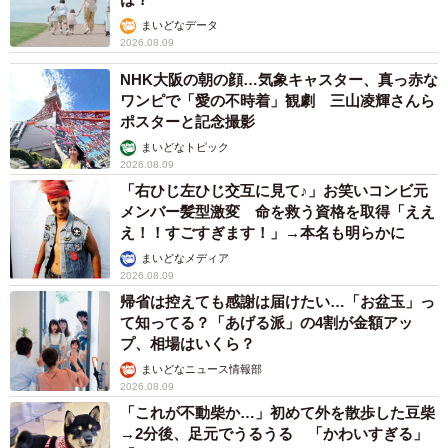
が「考えることできない」という結果になりました。な
まいどなデータ
お、それぞれの理由については以下のようなコメントが寄
2026.08.09
せられたそうです。
NHK大阪の朝の顔…気象キャスター、真っ赤な
ワンピで「愛の不時着」観劇 三山凌輝さんら
【恋愛・結婚対象として考えることができる】
ポスターと記念撮影
▽50代男性でも人によっては素敵な人がたくさんいると思
まいどなトピック
ったから
2026.08.09
「右ひじ左ひじ交互に見て♪」お笑いコンビ元
▽大人の男性は魅力的だからです
メンバー髪型激変 命を救う資格を取得「ええ
▽年齢が近いからと言って、気が合うわけでもないから
え！！すごすぎます！」→本名も明らかに
▽年齢差は恋愛や結婚に関係ないと思うから
まいどなメディア
▽今は20代なので離れすぎていて親と同じ年齢になるので
2026.08.09
帰省は控えても感謝は届けたい…「お盆玉」っ
考えられないですけど、自分が30代後半ならアリかなと思
て知ってる？「あげる派」の4割が金額アッ
いました。15歳くらいの歳の差は今で普通な気がするから
プ、相場はいくら？
です
まいどなニュース情報部
2026.08.09
▽年齢差は関係なく、趣味や生活観が合えばOKだと思いま
「これが不動柴か…」初めて外を散歩した豆柴
す。少し年上の方のほうが社会経験も豊富で包容力があ
→2分後、足元でうるうる 「かわいすぎる」
り、うまく関係が築けるような気がします