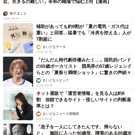
近、生きるの難しい」令和の職場で悩む上司【漫画】
▽一般的な50代男性は太っていて清潔感が無い。また若い
海川 まこと
人と恋愛出来る人は変わっていると思うから
2026.08.09
▽自分が良くても、親が不安に思いそうだからです
補助があっても約9割が「夏の電気・ガス代は
▽結婚、出産、子育てを考えると同年代くらいがいいので
重い」と回答…猛暑でも「冷房を控える」人が
7割超に
はないかと思う
まいどなデータ
2026.08.08
「だんだん時代劇俳優みたく…」国民的バンド
の55歳ボーカリスト 競馬界の57歳レジェンド
らとの「夏祭り満喫ショット」に驚きの声続々
まいどなトピック
2026.08.08
ネット通販で「運営者情報」を見る人は約8
割 信頼できるサイト・怪しいサイトの判断基
準とは？
まいどなニュース情報部
2026.08.08
「息子を一人にしてきたんです、帰らない
と」 施設に入った90歳母、障害のある60歳次