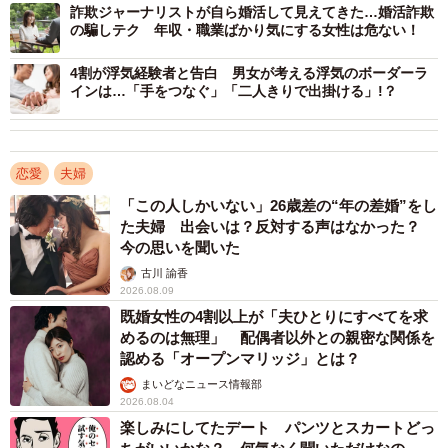
詐欺ジャーナリストが自ら婚活して見えてきた…婚活詐欺
まず、「アラフィフ・50代男性の外見で重要だと思うも
の騙しテク 年収・職業ばかり気にする女性は危ない！
の」を聞いたところ、「清潔感がある」（89.5%）がダン
4割が浮気経験者と告白 男女が考える浮気のボーダーラ
トツで最多に。以下、「太っていない」（8.0%）、「髪の
インは…「手をつなぐ」「二人きりで出掛ける」!？
毛が薄くない」（2.5%）と続きました。
また、「結婚相手としてアラフィフ・50代男性を考えたと
恋愛
夫婦
き求める年収」については、「～800万円」（32.5%）が最
「この人しかいない」26歳差の“年の差婚”をし
も多く、次いで、「～1000万円」（21.5%）、「～600万
た夫婦 出会いは？反対する声はなかった？
円」（16.0%）、「～500万円」（14.5%）と続いた一方
今の思いを聞いた
で、「300万円以下」はいなかったそうです。
古川 諭香
2026.08.09
既婚女性の4割以上が「夫ひとりにすべてを求
めるのは無理」 配偶者以外との親密な関係を
認める「オープンマリッジ」とは？
まいどなニュース情報部
2026.08.04
楽しみにしてたデート パンツとスカートどっ