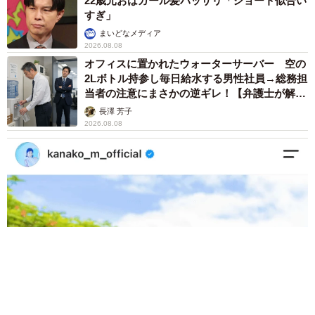
22歳元おはガール髪バッサリ「ショート似合い
すぎ」
まいどなメディア
2026.08.08
オフィスに置かれたウォーターサーバー 空の
2Lボトル持参し毎日給水する男性社員→総務担
当者の注意にまさかの逆ギレ！【弁護士が解
説】
長澤 芳子
2026.08.08
「我慢できず」村上佳菜子、イケメン夫と全力ハグ「可愛いふ