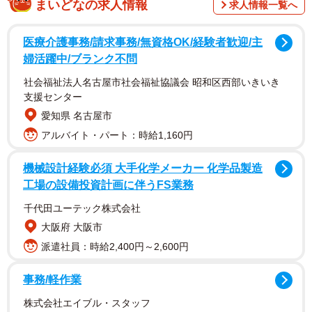
まいどなの求人情報
求人情報一覧へ
株式会社Q.E.D.パートナーズが2022年8月に実施した調査
医療介護事務/請求事務/無資格OK/経験者歓迎/主
で、「～29歳」（28.5%）、「30～34歳」（24.5%）、
婦活躍中/ブランク不問
「35～39歳」（18.0%）、「40～44歳」（14.0%）、「45
社会福祉法人名古屋市社会福祉協議会 昭和区西部いきいき
～49歳」（8.0%）、「50～54歳」（5.0%）、「55～59
支援センター
愛知県 名古屋市
歳」（1.0%）、「60歳以上」（1.0%）の人から回答を得た
アルバイト・パート：時給1,160円
といいます。
機械設計経験必須 大手化学メーカー 化学品製造
工場の設備投資計画に伴うFS業務
千代田ユーテック株式会社
大阪府 大阪市
派遣社員：時給2,400円～2,600円
事務/軽作業
株式会社エイブル・スタッフ