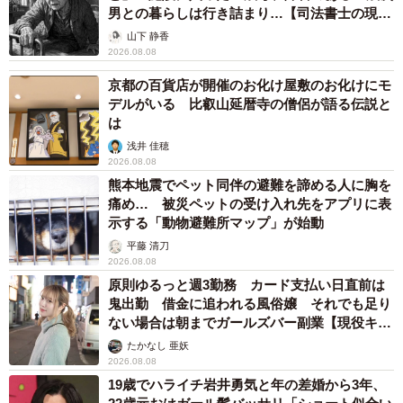
男との暮らしは行き詰まり…【司法書士の現場
から】
山下 静香
2026.08.08
京都の百貨店が開催のお化け屋敷のお化けにモ
デルがいる 比叡山延暦寺の僧侶が語る伝説と
は
浅井 佳穂
2026.08.08
熊本地震でペット同伴の避難を諦める人に胸を
痛め… 被災ペットの受け入れ先をアプリに表
示する「動物避難所マップ」が始動
平藤 清刀
2026.08.08
原則ゆるっと週3勤務 カード支払い日直前は
鬼出勤 借金に追われる風俗嬢 それでも足り
ない場合は朝までガールズバー副業【現役キャ
ストに取材】
たかなし 亜妖
2026.08.08
19歳でハライチ岩井勇気と年の差婚から3年、