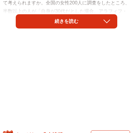
て考えられますか。全国の女性200人に調査をしたところ、
半数以上の人が「自身が30代だとした場合、アラフィフ・
50代男性を恋愛・結婚対象として考えることできる」と回
続きを読む
答しました。また「同年代の男性」と「アラフィフ・50代
男性」のどちらかを彼氏に選ぶことになった場合、アラフ
ィフ・50代男性を選ぶ理由は、4割の人が「大人の対応や包
容力」と回答したそうです。