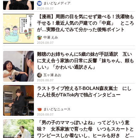
イケメン俳優が長髪ヒゲのワイルド近影「ガチ
ヒロさんそっくり」「新たな一面もステキ」
まいどなトピック
2026.08.07
退職金を運用に回せる人は何が違う？ 「退職
金額の多さ」より重要な“ある経験”とは
まいどなニュース情報部
2026.08.07
「火事以来10カ月ぶり」全焼した自宅訪れた林
家ぺー 内装も壁も取り払われスケルトン状態
の部屋に呆然
まいどなトピック
2026.08.07
「こんなかわいい子おるん！？」大阪出身の
UHB26歳アナが話題…父は元プロ野球選手
「アイドルさんよりかわいい」「めちゃ爽や
か」
まいどなメディア
2026.08.07
世界一周中に3度も出会った運命的カップル