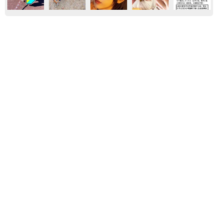
おもしろ
もふもふ
おもしろ動画
イヌ
太っ腹！京都の老舗中華料理店がフルコース料
理50人前を無料提供 「一市民としてお礼を」
つながる善意の輪
京都新聞社
2026.08.08
赤ちゃんが気になる？ひょっこり顔を出す2匹
の猫の愛らしさに悶絶…！ 「こんなかわいい
構図あります？」「ベストショットすぎる！」
梨木 香奈
2026.08.08
猫用の爪研ぎおもちゃを買ったら…「これで合
ってますか？」予想外の使い方が大反響
「100点満点」「かわいいからよし！」
梨木 香奈
2026.08.07
猫2匹が段ボール箱の取り合いで「ポコスカ猫