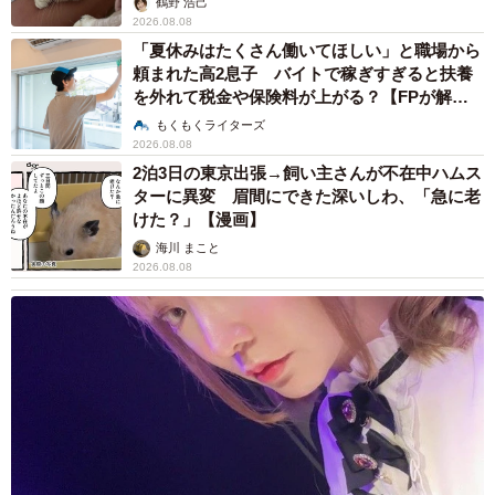
しい」「かわいい通訳さん」
五ヶ瀬 あお
2026.08.07
ラストライブ控えるT-BOLAN森友嵐士 にし
たん社長がTikTok内で独占インタビュー
まいどなニュース
2026.08.07
「男の子のママっぽいよね」ってどういう意
味？ 女系家族で育った母 いつもスカートと
ワンピースしか着ないし、ヒールも好き どの
へんが…
山岡 もと子
2026.08.07
2歳半の長男と生後2カ月の次男の母 母子手帳
2冊をイラストでいっぱいに 見る人を楽しま
せる家族ストーリーに「かわいすぎる！」
山岡 もと子
2026.08.07
「ちょっとババロアみたい」パートナーの誕生
日に手作りトートバッグ 完成まで1年 淡い