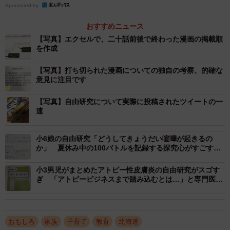
Sponsored by
おすすめニュース
【写真】エクセルで、二十話前後で終わった漫画の掲載順
を作成
【写真】打ち切られた漫画についての独自の考察、的確な
意見に注目です
【写真】自由研究について実際に投稿されたツイートの一
連
小6娘の自由研究「どうしてきょうだい喧嘩が起きるの
か」 夏休み中の100バトルを記録する探究心がすごすぎ
「研究者に向いている」
小3男児がまとめたアトピー性皮膚炎の自由研究がスゴす
ぎ 「アトピービジネスまで踏み込むとは…」と専門医も
驚嘆
おもしろ
家族
子育て
教育
北海道