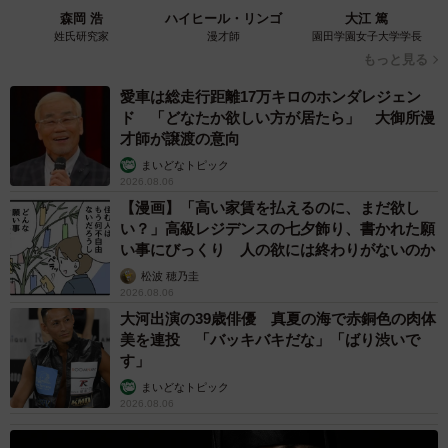
森岡 浩
ハイヒール・リンゴ
大江 篤
姓氏研究家
漫才師
園田学園女子大学学長
もっと見る
愛車は総走行距離17万キロのホンダレジェン
ド 「どなたか欲しい方が居たら」 大御所漫
才師が譲渡の意向
まいどなトピック
2026.08.06
【漫画】「高い家賃を払えるのに、まだ欲し
い？」高級レジデンスの七夕飾り、書かれた願
い事にびっくり 人の欲には終わりがないのか
松波 穂乃圭
2026.08.06
大河出演の39歳俳優 真夏の海で赤銅色の肉体
美を連投 「バッキバキだな」「ばり渋いで
す」
まいどなトピック
2026.08.06