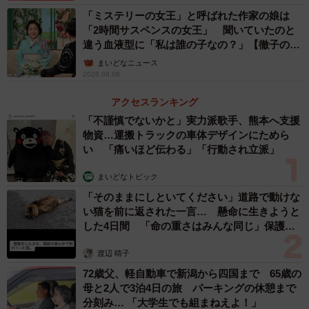
「ミステリーの女王」と呼ばれた作家の娘は
「2時間サスペンスの女王」 聞いていたのと
違う血液型に「私は誰の子なの？」【徹子の部
屋】
まいどなニュース
2026.08.06
アクセスランキング
「不謹慎でないかと」実力派歌手、熊本へ支援
物資…運搬トラックの車体デザインにためら
い 「痛いほど伝わる」「行動され立派」
まいどなトピック
「そのままにしといてください」道路で動けな
い猫を前に返された一言… 懸命に生きようと
した4日間 「命の重さはみんな同じ」保護団
体代表の訴え
渡辺 晴子
72歳父、軽自動車で新潟から四国まで 65歳の
母と2人で3泊4日の旅 パーキングの休憩まで
分刻み… 「大学生でも組まねえよ！」