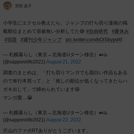
宮前 晶子
小学生にエクセル教えたら、ジャンプの打ち切り漫画の掲
載順位まとめて容赦無い分析してた😅
#自由研究
#夏休み
#宿題
#週刊少年ジャンプ
pic.twitter.com/bOiSbypd4f
— 札幌暮らし（東京→北海道Uターン移住）🍛♨️
(@sapporolife2021)
August 21, 2022
調査のまとめは、「打ち切りマンガでも面白い作品もある
ので単行本買って」と「推しの順位が低くなってきたらハ
ガキ出して」で締められています😆
マンガ愛…😭
— 札幌暮らし（東京→北海道Uターン移住）🍛♨️
(@sapporolife2021)
August 22, 2022
沢山のファボRTありがとうございます。