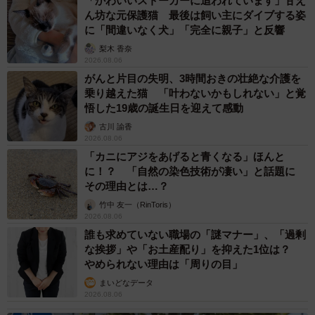
「かわいいストーカーに追われています」甘え
ん坊な元保護猫 最後は飼い主にダイブする姿
に「間違いなく犬」「完全に親子」と反響
梨木 香奈
2026.08.06
がんと片目の失明、3時間おきの壮絶な介護を
乗り越えた猫 「叶わないかもしれない」と覚
悟した19歳の誕生日を迎えて感動
古川 諭香
2026.08.06
「カニにアジをあげると青くなる」ほんと
に！？ 「自然の染色技術が凄い」と話題に
その理由とは…？
竹中 友一（RinToris）
2026.08.06
誰も求めていない職場の「謎マナー」、「過剰
な挨拶」や「お土産配り」を抑えた1位は？
やめられない理由は「周りの目」
まいどなデータ
2026.08.06