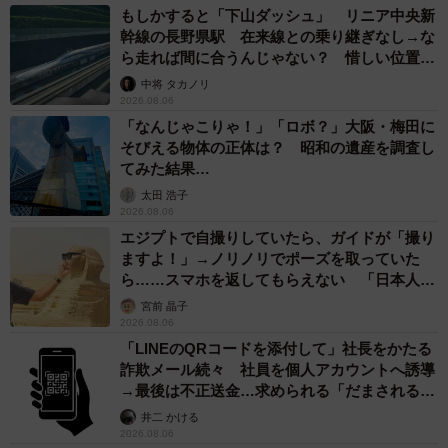
もしかすると「下山ダッシュ」 リニア中央新
幹線の長野県駅 在来線との乗り継ぎなし→な
ら走れば間に合うんじゃない？ 惜しい位置関
係が反響
中将 タカノリ
2026.08.06
「なんじゃこりゃ！」「ロボ？」大阪・梅田に
そびえる物体の正体は？ 昭和の遺産を調査し
てみた結果…
太田 浩子
2026.08.06
エジプトで自撮りしていたら、ガイドが「撮り
ますよ！」→ノリノリでポーズを取っていた
ら……スマホを返してもらえない 「日本人は
カモ代表かも」「私は6時間で3万円払った」
宮前 晶子
2026.08.06
「LINEのQRコードを添付して」社長をかたる
詐欺メール続々 社員を個人アカウントへ誘導
→最後は不正送金…求められる「だまされる前
提」の対策
井二 かける
2026.08.06