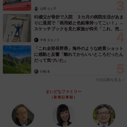
山岡 もと子
83歳父が骨折で入院 ３カ月の病院生活があま
りに退屈で「画用紙と色鉛筆持ってこい！」→
スケッチブックを見た家族が仰天「これ、売れ
ますよ…」
中将 タカノリ
「これ全部長野県」海外のような絶景ショット
に感動と反響「離れてからいいところだったん
だって気づいた」
行橋 友
６位以降を見る
まいどなファミリー
（新着記事順）