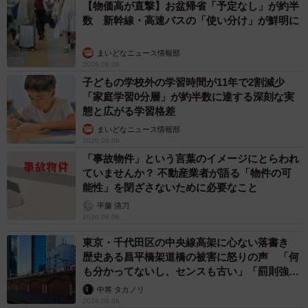
【物価高が直撃】お盆帰省「予定なし」が約半
数 新幹線・高速バスの「使い分け」が鮮明に
まいどなニュース情報部
2026.08.06
子どもの学校外の学習時間が11年で2割減少
「家庭学習0分層」が約半数に達する深刻な実
態と広がる学習格差
まいどなニュース情報部
2026.08.06
「事故物件」という言葉のイメージにとらわれ
ていませんか？ 不動産業者が語る「物件の可
能性」を閉ざさないために必要なこと
平藤 清刀
2026.08.06
東京・千代田区の中央線高架に心ない落書き
歴史ある昌平橋架道橋の被害に怒りの声 「何
も分かってないし、センスも古い」「罰則強化
して」
中将 タカノリ
2026.08.06