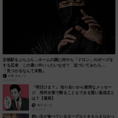
京都駅をぶらぶら→ホームの隅に何やら「ドロン」のポーズを
する忍者 この暑い中いったいなぜ？ 近づいてみたら…
「見つかるなんて未熟」
中将 タカノリ
2026.08.06
「明日ひま？」 知り合いから唐突なメッセー
ジ 用件次第で断ることもできる賢い返信文と
は？【漫画】
海川 まこと
2026.08.06
飼い主が食べているヨーグルトをもらえなかっ