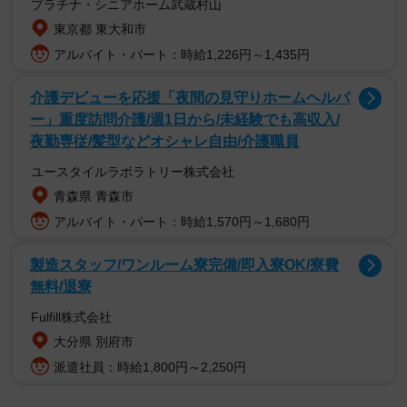
プラチナ・シニアホーム武蔵村山
東京都 東大和市
アルバイト・パート：時給1,226円～1,435円
介護デビューを応援「夜間の見守りホームヘルパ
ー」重度訪問介護/週1日から/未経験でも高収入/
夜勤専従/髪型などオシャレ自由/介護職員
ユースタイルラボラトリー株式会社
青森県 青森市
アルバイト・パート：時給1,570円～1,680円
製造スタッフ/ワンルーム寮完備/即入寮OK/寮費
無料/退寮
Fulfill株式会社
大分県 別府市
派遣社員：時給1,800円～2,250円