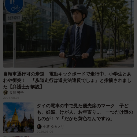
自転車通行可の歩道 電動キックボードで走行中、小学生とあ
わや衝突！ 「歩道走行は道交法違反でしょ」と指摘されまし
た【弁護士が解説】
長澤 芳子
2026.08.06
タイの電車の中で見た優先席のマーク 子ど
も、妊娠、けが人、お年寄り… 一つだけ謎の
ものが！？「だから黄色なんですね」
中将 タカノリ
2026.08.06