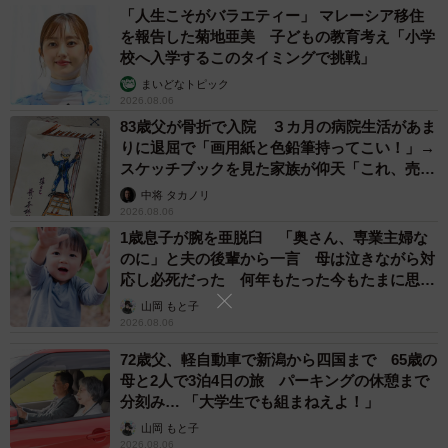
「人生こそがバラエティー」 マレーシア移住
を報告した菊地亜美 子どもの教育考え「小学
校へ入学するこのタイミングで挑戦」
まいどなトピック
2026.08.06
83歳父が骨折で入院 ３カ月の病院生活があま
りに退屈で「画用紙と色鉛筆持ってこい！」→
スケッチブックを見た家族が仰天「これ、売れ
ますよ…」
中将 タカノリ
2026.08.06
1歳息子が腕を亜脱臼 「奥さん、専業主婦な
のに」と夫の後輩から一言 母は泣きながら対
応し必死だった 何年もたった今もたまに思い
出し…
山岡 もと子
2026.08.06
72歳父、軽自動車で新潟から四国まで 65歳の
母と2人で3泊4日の旅 パーキングの休憩まで
分刻み… 「大学生でも組まねえよ！」
山岡 もと子
2026.08.06