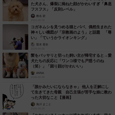
た犬さん、爆裂に拗ねた顔がかわいすぎ「鼻息
フスフス」「反則レベル」
椎名 碧
2026.08.06
コガネムシを見つめる猫とパパ、偶然生まれた
神々しい構図が「宗教画のよう」と話題 「尊
い」「ていうかライオンキング」
梨木 香奈
2026.08.06
髪をバッサリと切った飼い主が帰宅すると→愛
犬たちの反応に「ワンコ様でも戸惑うのね
（笑）」「困り顔がかわいい」
ANNA
2026.08.06
「誰かみたいにならなきゃ」 他人を正解にし
て生きてきた母親 自己主張が苦手な娘に教わ
った大切なこと【漫画】
海川 まこと
2026.08.06