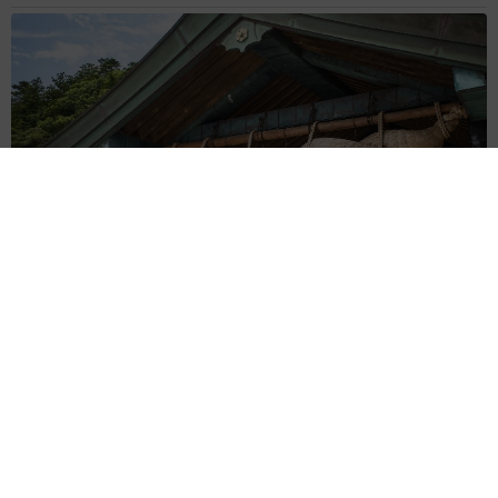
重みも歴史もズッシリ…出雲大社の日本最大級「大しめ縄」が8
年ぶり掛けかえ 伝統の「大撚り合わせ」が28万回超再生「ほ
んとに圧巻」
まいどなニュース調査部
2026.08.06
「これ全部長野県」海外のような絶景ショット
に感動と反響「離れてからいいところだったん
だって気づいた」
行橋 友
2026.08.06