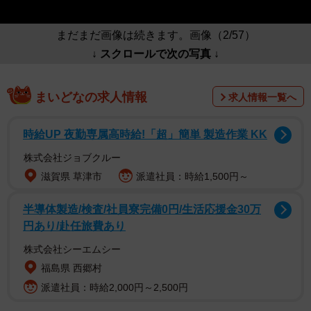
まだまだ画像は続きます。画像（2/57）
↓ スクロールで次の写真 ↓
まいどなの求人情報
求人情報一覧へ
時給UP 夜勤専属高時給!「超」簡単 製造作業 KK
株式会社ジョブクルー
滋賀県 草津市
派遣社員：時給1,500円～
半導体製造/検査/社員寮完備0円/生活応援金30万
円あり/赴任旅費あり
株式会社シーエムシー
福島県 西郷村
派遣社員：時給2,000円～2,500円