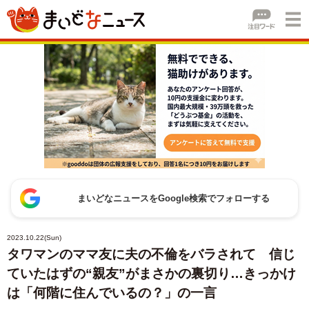
まいどなニュースをGoogle検索でフォローする
2023.10.22(Sun)
タワマンのママ友に夫の不倫をバラされて 信じ
ていたはずの“親友”がまさかの裏切り…きっかけ
は「何階に住んでいるの？」の一言