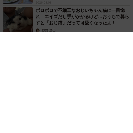
2026.08.08
ボロボロで不細工なおじいちゃん猫に一目惚
れ エイズだし手がかかるけど…おうちで暮ら
すと「おじ猫」だって可愛くなったよ！
鶴野 浩己
2026.08.08
「夏休みはたくさん働いてほしい」と職場から頼まれた高2息
子 バイトで稼ぎすぎると扶養を外れて税金や保険料が上が
る？【FPが解説】