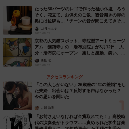
たった50パーツのレゴで作った極小仏壇 ろう
そく、花立て、お供えのご飯、観音開きの扉の
奥には位牌も…「チーンの音が聞こえてきそ
う」
山岡 もと子
2026.08.05
京都の人気猫スポット、寺院型アートミュージ
アム「猫猫寺」の「湯布別院」が8月12日、大
分・湯布院にオープン 癒しと感動、笑い、そ
して開運も 見どころなどをインタビュー
西松 宏
2026.08.02
アクセスランキング
「この人しかいない」26歳差の“年の差婚”をし
た夫婦 出会いは？反対する声はなかった？
今の思いを聞いた
古川 諭香
「お前さえいなければ金賞取れてた！」高校時
代の演奏会がトラウマ……責められた学生は楽
器修理職人に 10年後再会した因縁の相手から