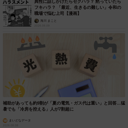
異性に話しかけたらセクハラ？ 黙っていたら
フキハラ？ 「最近、生きるの難しい」令和の
職場で悩む上司【漫画】
海川 まこと
2026.08.09
補助があっても約9割が「夏の電気・ガス代は重い」と回答…猛
暑でも「冷房を控える」人が7割超に
まいどなデータ
2026.08.08