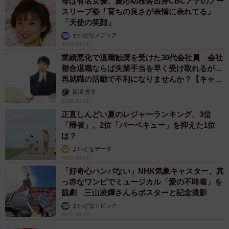
母は有名女優、慶応幼稚舎出身CBCアナのノー
スリーブ姿「育ちの良さが表情に表れてる」
「天使の笑顔」
まいどなメディア
2026.08.09
業績悪化で退職勧奨を受けた30代会社員 会社
都合退職ならば失業手当を早く受け取れるが…
再就職の活動で不利になりませんか？【キャリ
アカウンセラーが解説】
長澤 芳子
2026.08.09
正直しんどい夏のレジャーランキング、3位
「帰省」、2位「バーベキュー」を抑えた1位
は？
まいどなデータ
2026.08.09
「好奇心ハンパない」NHK気象キャスター、真
っ赤なワンピでミュージカル「愛の不時着」を
観劇 三山凌輝さんらポスターと記念撮影
まいどなトピック
2026.08.09