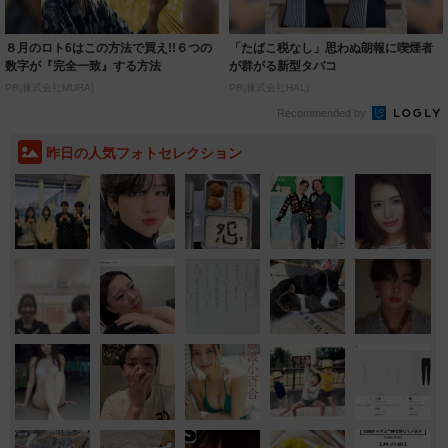
８月のロト6はこの方法で買え!!６つの
「たばこ税なし」思わぬ朗報に喫煙者
数字が『完全一致』する方法
が群がる新型タバコ
PR(株式会社MURA)
PR(株式会社HAL)
Recommended by
昨日の人気フォトセレクション