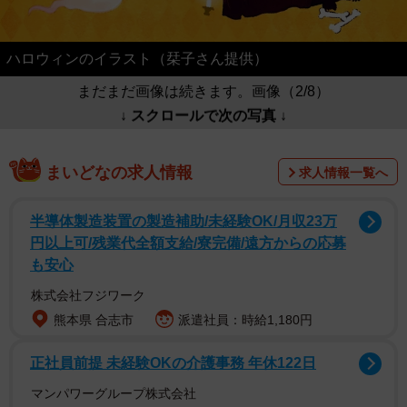
ハロウィンのイラスト（栞子さん提供）
まだまだ画像は続きます。画像（2/8）
↓ スクロールで次の写真 ↓
まいどなの求人情報
求人情報一覧へ
半導体製造装置の製造補助/未経験OK/月収23万
円以上可/残業代全額支給/寮完備/遠方からの応募
も安心
株式会社フジワーク
熊本県 合志市
派遣社員：時給1,180円
正社員前提 未経験OKの介護事務 年休122日
マンパワーグループ株式会社