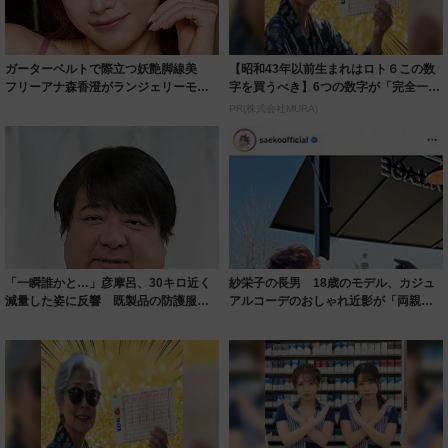
ガーターベルトで際立つ妖艶脚線美
【昭和43年以前生まれはロト６この数
フリーアナ森香澄がランジェリーモデ
字を買うべき】6つの数字が「完全一
ルに ｢PE...
致」する方...
PR(株式会社MURA)
「一瞬誰かと…」彦摩呂、30キロ近く
紗栄子の長男 18歳のモデル、カジュ
減量した姿に反響 既製品の防護服が
アルコーデのおしゃれ近影が「両親の
着られると...
いいとこ取...