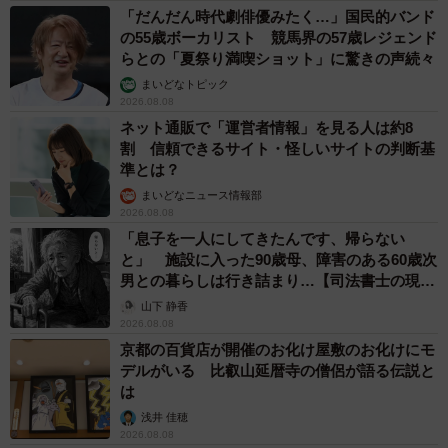
「だんだん時代劇俳優みたく…」国民的バンド
の55歳ボーカリスト 競馬界の57歳レジェンド
らとの「夏祭り満喫ショット」に驚きの声続々
まいどなトピック
2026.08.08
ネット通販で「運営者情報」を見る人は約8
割 信頼できるサイト・怪しいサイトの判断基
準とは？
まいどなニュース情報部
2026.08.08
「息子を一人にしてきたんです、帰らない
と」 施設に入った90歳母、障害のある60歳次
男との暮らしは行き詰まり…【司法書士の現場
から】
山下 静香
2026.08.08
京都の百貨店が開催のお化け屋敷のお化けにモ
デルがいる 比叡山延暦寺の僧侶が語る伝説と
は
浅井 佳穂
2026.08.08