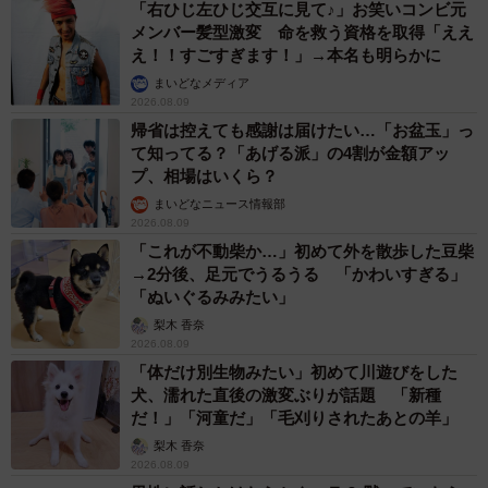
「右ひじ左ひじ交互に見て♪」お笑いコンビ元
メンバー髪型激変 命を救う資格を取得「ええ
え！！すごすぎます！」→本名も明らかに
まいどなメディア
2026.08.09
帰省は控えても感謝は届けたい…「お盆玉」っ
て知ってる？「あげる派」の4割が金額アッ
プ、相場はいくら？
まいどなニュース情報部
2026.08.09
「これが不動柴か…」初めて外を散歩した豆柴
→2分後、足元でうるうる 「かわいすぎる」
「ぬいぐるみみたい」
梨木 香奈
2026.08.09
「体だけ別生物みたい」初めて川遊びをした
犬、濡れた直後の激変ぶりが話題 「新種
だ！」「河童だ」「毛刈りされたあとの羊」
梨木 香奈
2026.08.09