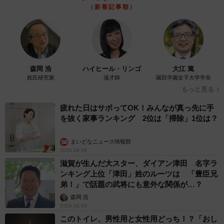
（新着記事順）
森岡 浩
ハイヒール・リンゴ
大江 篤
姓氏研究家
漫才師
園田学園女子大学学長
もっと見る
疲れた日はサボってOK！みんなが真っ先に手
を抜く家事ランキング 2位は「掃除」1位は？
まいどなニュース情報部
2026.08.09
滋賀が生んだ大スター、ダイアン津田 名字ラ
ンキング上位「津田」姓のルーツは 「豊臣兄
弟！」で話題の武将にも意外な関係が…？
森岡 浩
2026.08.09
このトイレ、男性用と女性用どっち！？「おし