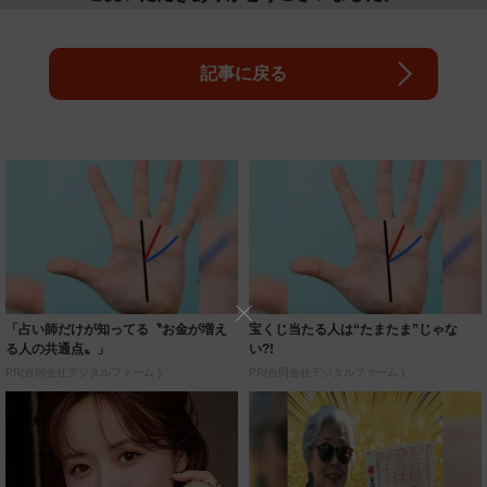
記事に戻る
「占い師だけが知ってる〝お金が増え
宝くじ当たる人は“たまたま”じゃな
る人の共通点〟」
い?!
PR(合同会社デジタルファーム )
PR(合同会社デジタルファーム )