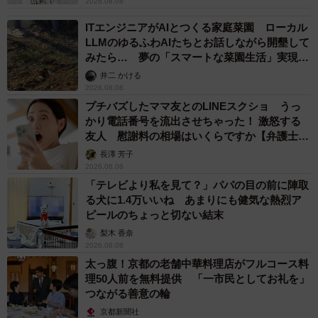
2026.08.08
ITエンジニアがAIとつくる家庭菜園 ローカル
LLMのゆるふわAIたちとお話しながら開墾して
みたら… 夢の「スマートな菜園生活」実現な
るか
井二 かける
2026.08.08
プチバズしたママ友とのLINEスクショ うっ
かり電話番号を流出させちゃった！ 激怒する
友人 慰謝料の相場はいくらですか【弁護士が
解説】
長澤 芳子
2026.08.08
「テレビより私を見て？」パパの目の前に陣取
る犬に1.4万いいね あまりにも健気な熱烈ア
ピールのちょっと切ない結末
梨木 香奈
2026.08.08
太っ腹！京都の老舗中華料理店がフルコース料
理50人前を無料提供 「一市民としてお礼を」
つながる善意の輪
京都新聞社