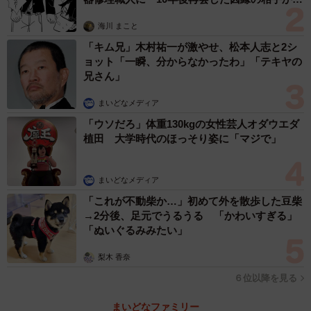
思わぬ申し出【漫画】
海川 まこと
「キム兄」木村祐一が激やせ、松本人志と2シ
ョット「一瞬、分からなかったわ」「テキヤの
兄さん」
まいどなメディア
「ウソだろ」体重130kgの女性芸人オダウエダ
植田 大学時代のほっそり姿に「マジで」
まいどなメディア
「これが不動柴か…」初めて外を散歩した豆柴
→2分後、足元でうるうる 「かわいすぎる」
「ぬいぐるみみたい」
梨木 香奈
６位以降を見る
まいどなファミリー