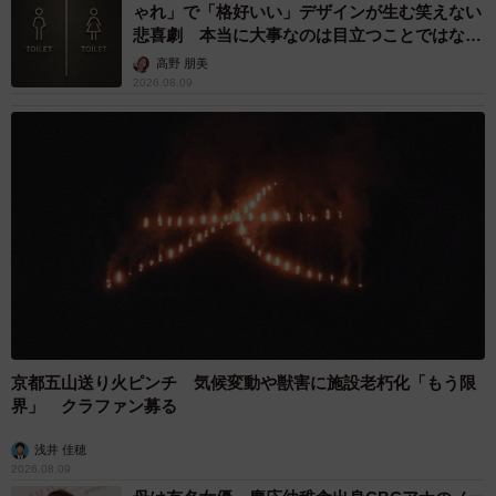
ゃれ」で「格好いい」デザインが生む笑えない
悲喜劇 本当に大事なのは目立つことではな
く…
高野 朋美
2026.08.09
京都五山送り火ピンチ 気候変動や獣害に施設老朽化「もう限
界」 クラファン募る
浅井 佳穂
2026.08.09