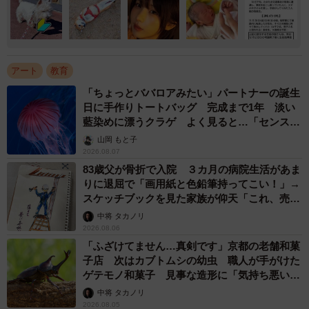
アート
教育
「ちょっとババロアみたい」パートナーの誕生
日に手作りトートバッグ 完成まで1年 淡い
藍染めに漂うクラゲ よく見ると…「センスす
ごい」
山岡 もと子
2026.08.07
83歳父が骨折で入院 ３カ月の病院生活があま
りに退屈で「画用紙と色鉛筆持ってこい！」→
スケッチブックを見た家族が仰天「これ、売れ
ますよ…」
中将 タカノリ
2026.08.06
「ふざけてません…真剣です」京都の老舗和菓
子店 次はカブトムシの幼虫 職人が手がけた
ゲテモノ和菓子 見事な造形に「気持ち悪いく
らいリアル」
中将 タカノリ
2026.08.05