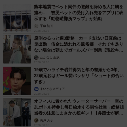
熊本地震でペット同伴の避難を諦める人に胸を
痛め… 被災ペットの受け入れ先をアプリに表
示する「動物避難所マップ」が始動
平藤 清刀
2026.08.08
原則ゆるっと週3勤務 カード支払い日直前は
鬼出勤 借金に追われる風俗嬢 それでも足り
ない場合は朝までガールズバー副業【現役キャ
ストに取材】
たかなし 亜妖
2026.08.08
19歳でハライチ岩井勇気と年の差婚から3年、
22歳元おはガール髪バッサリ「ショート似合い
すぎ」
まいどなメディア
2026.08.08
オフィスに置かれたウォーターサーバー 空の
2Lボトル持参し毎日給水する男性社員→総務担
当者の注意にまさかの逆ギレ！【弁護士が解
説】
長澤 芳子
2026.08.08