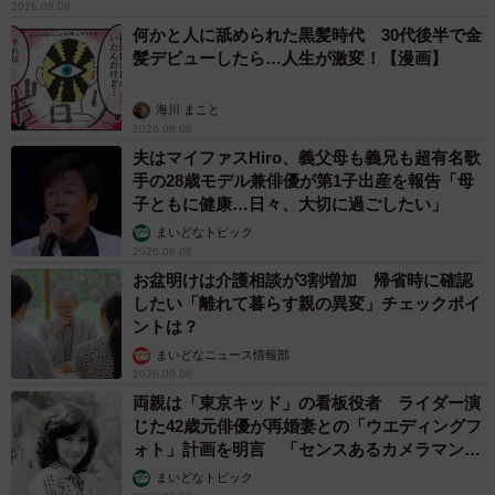
2026.08.08
何かと人に舐められた黒髪時代 30代後半で金
髪デビューしたら…人生が激変！【漫画】
海川 まこと
2026.08.08
夫はマイファスHiro、義父母も義兄も超有名歌
手の28歳モデル兼俳優が第1子出産を報告「母
子ともに健康…日々、大切に過ごしたい」
まいどなトピック
2026.08.08
お盆明けは介護相談が3割増加 帰省時に確認
したい「離れて暮らす親の異変」チェックポイ
ントは？
まいどなニュース情報部
2026.08.08
両親は「東京キッド」の看板役者 ライダー演
じた42歳元俳優が再婚妻との「ウエディングフ
ォト」計画を明言 「センスあるカメラマン求
む」
まいどなトピック