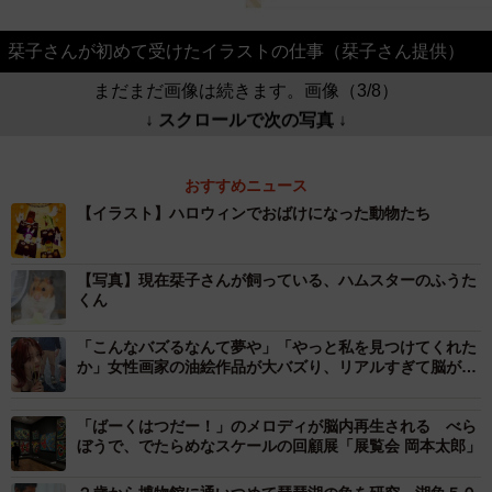
栞子さんが初めて受けたイラストの仕事（栞子さん提供）
まだまだ画像は続きます。画像（3/8）
↓ スクロールで次の写真 ↓
おすすめニュース
【イラスト】ハロウィンでおばけになった動物たち
【写真】現在栞子さんが飼っている、ハムスターのふうた
くん
「こんなバズるなんて夢や」「やっと私を見つけてくれた
か」女性画家の油絵作品が大バズり、リアルすぎて脳がバ
グる人続出
「ばーくはつだー！」のメロディが脳内再生される べら
ぼうで、でたらめなスケールの回顧展「展覧会 岡本太郎」